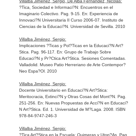
Villalba Jiménez, Sergio, De Alba Fernández, Nicolás:
?Tica, Sociedad e Informaci?N: Encuentros en el
Imaginario Colectivo. Pag. 9-15.
En: Experiencia de
Innovaci?N Universitaria II Curso 2006-07
. Instituto de
Ciencias de la Educaci?N. Universidad de Sevilla. 2010
Villalba Jiménez, Sergio:
Implicaciones ?Ticas y Pol?Ticas en la Educaci?N Art?
Stica. Pag. 96-117.
En: Grupo de Trabajo Sobre
Educaci?N y Pr?Ctica Art?Stica. Sesiones Comentadas
.
Valladolid. Museo Patio Herreriano de Arte Contempor?
Neo Espa?Ol. 2010
Villalba Jiménez, Sergio:
Docente Universitario en Educaci?N Art?Stica:
Meritocracia, Extinci?N y Otras Cosas del Mont?N. Pag.
251-256.
En: Nuevas Propuestas de Acci?N en Educaci?
N Art?Stica
. Ed. 1. Universidad de M?Laga. 2008. ISBN
978-84-9747-246-3
Villalba Jiménez, Sergio:
?Tica Art?Stica en la Escuela: Quimeras y Utop?As. Pag.