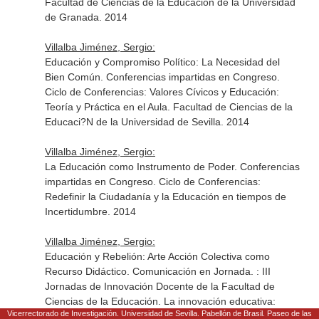
Facultad de Ciencias de la Educación de la Universidad
de Granada. 2014
Villalba Jiménez, Sergio:
Educación y Compromiso Político: La Necesidad del
Bien Común. Conferencias impartidas en Congreso.
Ciclo de Conferencias: Valores Cívicos y Educación:
Teoría y Práctica en el Aula. Facultad de Ciencias de la
Educaci?N de la Universidad de Sevilla. 2014
Villalba Jiménez, Sergio:
La Educación como Instrumento de Poder. Conferencias
impartidas en Congreso. Ciclo de Conferencias:
Redefinir la Ciudadanía y la Educación en tiempos de
Incertidumbre. 2014
Villalba Jiménez, Sergio:
Educación y Rebelión: Arte Acción Colectiva como
Recurso Didáctico. Comunicación en Jornada. : III
Jornadas de Innovación Docente de la Facultad de
Ciencias de la Educación. La innovación educativa:
Vicerrectorado de Investigación. Universidad de Sevilla. Pabellón de Brasil. Paseo de las
respuesta en tiempos de incertidumbr. Facultad de