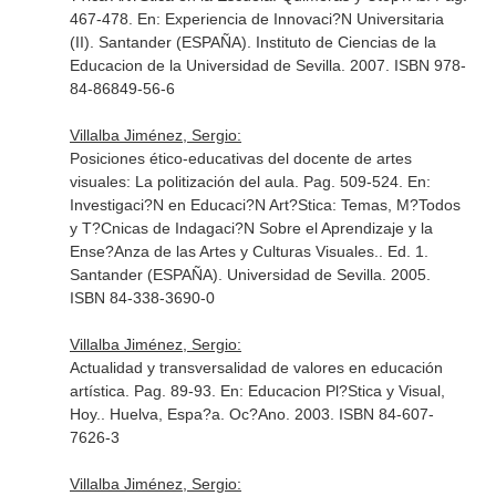
467-478.
En: Experiencia de Innovaci?N Universitaria
(II)
. Santander (ESPAÑA). Instituto de Ciencias de la
Educacion de la Universidad de Sevilla. 2007. ISBN 978-
84-86849-56-6
Villalba Jiménez, Sergio:
Posiciones ético-educativas del docente de artes
visuales: La politización del aula. Pag. 509-524.
En:
Investigaci?N en Educaci?N Art?Stica: Temas, M?Todos
y T?Cnicas de Indagaci?N Sobre el Aprendizaje y la
Ense?Anza de las Artes y Culturas Visuales.
. Ed. 1.
Santander (ESPAÑA). Universidad de Sevilla. 2005.
ISBN 84-338-3690-0
Villalba Jiménez, Sergio:
Actualidad y transversalidad de valores en educación
artística. Pag. 89-93.
En: Educacion Pl?Stica y Visual,
Hoy.
. Huelva, Espa?a. Oc?Ano. 2003. ISBN 84-607-
7626-3
Villalba Jiménez, Sergio: