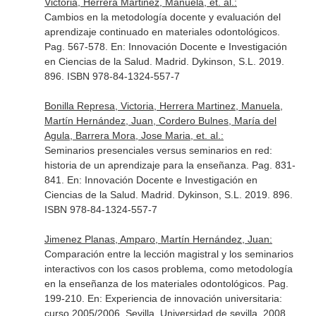
Victoria, Herrera Martinez, Manuela, et. al.:
Cambios en la metodología docente y evaluación del
aprendizaje continuado en materiales odontológicos.
Pag. 567-578.
En: Innovación Docente e Investigación
en Ciencias de la Salud
. Madrid. Dykinson, S.L. 2019.
896. ISBN 978-84-1324-557-7
Bonilla Represa, Victoria, Herrera Martinez, Manuela,
Martín Hernández, Juan, Cordero Bulnes, María del
Agula, Barrera Mora, Jose Maria, et. al.:
Seminarios presenciales versus seminarios en red:
historia de un aprendizaje para la enseñanza. Pag. 831-
841.
En: Innovación Docente e Investigación en
Ciencias de la Salud
. Madrid. Dykinson, S.L. 2019. 896.
ISBN 978-84-1324-557-7
Jimenez Planas, Amparo, Martín Hernández, Juan:
Comparación entre la lección magistral y los seminarios
interactivos con los casos problema, como metodología
en la enseñanza de los materiales odontológicos. Pag.
199-210.
En: Experiencia de innovación universitaria:
curso 2005/2006
. Sevilla. Universidad de sevilla. 2008.