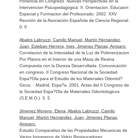
Ponencia en Congreso. Nuevas Perspectivas en la
Intervencion Psicopedagogica: II. Orientacion, Educaion
Especial y Formacion del Profesorado. 2002. XXV
Reunión de la Asociación Española de Ciencia Regional.
0. 0
Abalos Labruzzi, Camilo Manuel, Martín Hernández,
Juan, Esteban Herrera, Ines, Jimenez Planas, Amparo:
Correlacion de la Intensidad de la Luz de Polimerizacion
Por Planos en el Interior de una Masa de Resina
Compuesta con la Dureza Desarrollada. Comunicación
en congreso. II Congreso Nacional de la Sociedad
Espa?Ola para el Estudio de los Materiales Odontol?
Gicos. - Madrid, Espa?a. 2001. Actas del II Congreso de
la Sociedad Espa?Ola de Materiales Odontologicos
(S.E.M.O.). 5. 5
Jimenez Moreno, Elena, Abalos Labruzzi, Camilo
Manuel, Martín Hernández, Juan, Jimenez Planas,
Amparo:
Estudio Comparativo de las Propiedades Mecanicas de
Varios Ionomeros de Vidrio Restauradores.