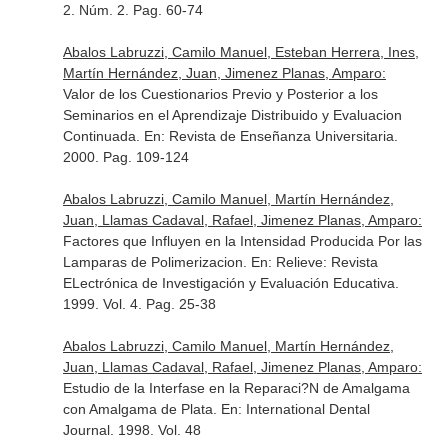
2. Núm. 2. Pag. 60-74
Abalos Labruzzi, Camilo Manuel, Esteban Herrera, Ines,
Martín Hernández, Juan, Jimenez Planas, Amparo:
Valor de los Cuestionarios Previo y Posterior a los
Seminarios en el Aprendizaje Distribuido y Evaluacion
Continuada.
En: Revista de Enseñanza Universitaria
.
2000. Pag. 109-124
Abalos Labruzzi, Camilo Manuel, Martín Hernández,
Juan, Llamas Cadaval, Rafael, Jimenez Planas, Amparo:
Factores que Influyen en la Intensidad Producida Por las
Lamparas de Polimerizacion.
En: Relieve: Revista
ELectrónica de Investigación y Evaluación Educativa
.
1999. Vol. 4. Pag. 25-38
Abalos Labruzzi, Camilo Manuel, Martín Hernández,
Juan, Llamas Cadaval, Rafael, Jimenez Planas, Amparo:
Estudio de la Interfase en la Reparaci?N de Amalgama
con Amalgama de Plata.
En: International Dental
Journal
. 1998. Vol. 48