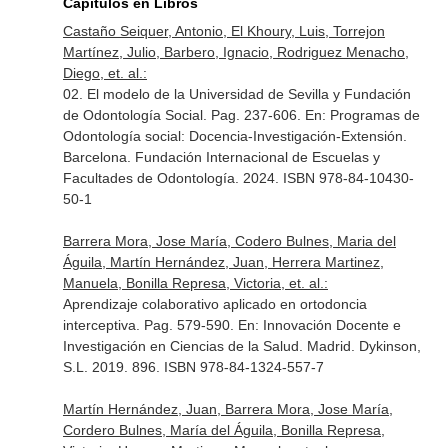
Capítulos en Libros
Castaño Seiquer, Antonio, El Khoury, Luis, Torrejon
Martínez, Julio, Barbero, Ignacio, Rodriguez Menacho,
Diego, et. al.:
02. El modelo de la Universidad de Sevilla y Fundación
de Odontología Social. Pag. 237-606.
En: Programas de
Odontología social: Docencia-Investigación-Extensión
.
Barcelona. Fundación Internacional de Escuelas y
Facultades de Odontología. 2024. ISBN 978-84-10430-
50-1
Barrera Mora, Jose María, Codero Bulnes, Maria del
Águila, Martín Hernández, Juan, Herrera Martinez,
Manuela, Bonilla Represa, Victoria, et. al.:
Aprendizaje colaborativo aplicado en ortodoncia
interceptiva. Pag. 579-590.
En: Innovación Docente e
Investigación en Ciencias de la Salud
. Madrid. Dykinson,
S.L. 2019. 896. ISBN 978-84-1324-557-7
Martín Hernández, Juan, Barrera Mora, Jose María,
Cordero Bulnes, María del Águila, Bonilla Represa,