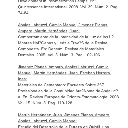
Development in Polymerization Lamps.
En:
Quintessence International
. 2008. Vol. 39. Núm. 2. Pag.
74-84
Abalos Labruzzi, Camilo Manuel, Jimenez Planas,
Amparo, Martín Hernández, Juan:
Comportamiento de la Intensidad de la Luz de las L?
Mparas Hal?Genas y Leds a Trav?S de la Resina
Compuesta.
En: Dentum. Revista de Materiales
Dentales
. 2005. Vol. 5. Núm. 3. Pag. 102-106
Jimenez Planas, Amparo, Abalos Labruzzi, Camilo
Manuel, Martín Hernández, Juan, Esteban Herrera,
Ines:
Materiales de Cementado: Encuesta Sobre 367
Profesionales de la Comunidad Aut?Noma de Andaluc?
a.
En: Revista Europea de Odonto-Estomatología
. 2003.
Vol. 15. Núm. 3. Pag. 119-128
Martín Hernández, Juan, Jimenez Planas, Amparo,
Abalos Labruzzi, Camilo Manuel:
Estudio del Desarrollo de la Dureza en Quixfil, una