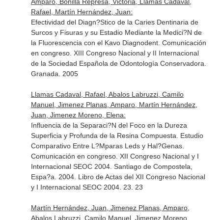
Amparo, Bonilla Represa, Victoria, Llamas Cadaval,
Rafael, Martín Hernández, Juan:
Efectividad del Diagn?Stico de la Caries Dentinaria de
Surcos y Fisuras y su Estadio Mediante la Medici?N de
la Fluorescencia con el Kavo Diagnodent. Comunicación
en congreso. XIII Congreso Nacional y II Internacional
de la Sociedad Española de Odontología Conservadora.
Granada. 2005
Llamas Cadaval, Rafael, Abalos Labruzzi, Camilo
Manuel, Jimenez Planas, Amparo, Martín Hernández,
Juan, Jimenez Moreno, Elena:
Influencia de la Separaci?N del Foco en la Dureza
Superficia y Profunda de la Resina Compuesta. Estudio
Comparativo Entre L?Mparas Leds y Hal?Genas.
Comunicación en congreso. XII Congreso Nacional y I
Internacional SEOC 2004. Santiago de Compostela,
Espa?a. 2004. Libro de Actas del XII Congreso Nacional
y I Internacional SEOC 2004. 23. 23
Martín Hernández, Juan, Jimenez Planas, Amparo,
Abalos Labruzzi, Camilo Manuel, Jimenez Moreno,