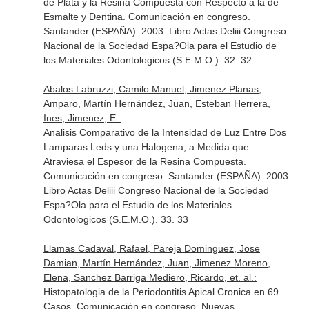
de Plata y la Resina Compuesta con Respecto a la de
Esmalte y Dentina. Comunicación en congreso.
Santander (ESPAÑA). 2003. Libro Actas Deliii Congreso
Nacional de la Sociedad Espa?Ola para el Estudio de
los Materiales Odontologicos (S.E.M.O.). 32. 32
Abalos Labruzzi, Camilo Manuel, Jimenez Planas,
Amparo, Martín Hernández, Juan, Esteban Herrera,
Ines, Jimenez, E.:
Analisis Comparativo de la Intensidad de Luz Entre Dos
Lamparas Leds y una Halogena, a Medida que
Atraviesa el Espesor de la Resina Compuesta.
Comunicación en congreso. Santander (ESPAÑA). 2003.
Libro Actas Deliii Congreso Nacional de la Sociedad
Espa?Ola para el Estudio de los Materiales
Odontologicos (S.E.M.O.). 33. 33
Llamas Cadaval, Rafael, Pareja Dominguez, Jose
Damian, Martín Hernández, Juan, Jimenez Moreno,
Elena, Sanchez Barriga Mediero, Ricardo, et. al.:
Histopatologia de la Periodontitis Apical Cronica en 69
Casos. Comunicación en congreso. Nuevas