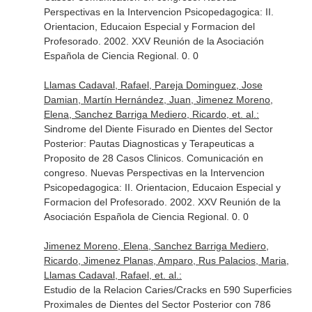
Perspectivas en la Intervencion Psicopedagogica: II.
Orientacion, Educaion Especial y Formacion del
Profesorado. 2002. XXV Reunión de la Asociación
Española de Ciencia Regional. 0. 0
Llamas Cadaval, Rafael, Pareja Dominguez, Jose
Damian, Martín Hernández, Juan, Jimenez Moreno,
Elena, Sanchez Barriga Mediero, Ricardo, et. al.:
Sindrome del Diente Fisurado en Dientes del Sector
Posterior: Pautas Diagnosticas y Terapeuticas a
Proposito de 28 Casos Clinicos. Comunicación en
congreso. Nuevas Perspectivas en la Intervencion
Psicopedagogica: II. Orientacion, Educaion Especial y
Formacion del Profesorado. 2002. XXV Reunión de la
Asociación Española de Ciencia Regional. 0. 0
Jimenez Moreno, Elena, Sanchez Barriga Mediero,
Ricardo, Jimenez Planas, Amparo, Rus Palacios, Maria,
Llamas Cadaval, Rafael, et. al.:
Estudio de la Relacion Caries/Cracks en 590 Superficies
Proximales de Dientes del Sector Posterior con 786