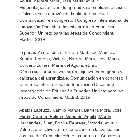
Aguila, Barrera Mora, Jose Maria, et. al.:
Metodologías activas de aprendizaje empleando casos
clínicos reales a través de la plataforma vitual.
Comunicación en congreso. I Congreso Internacional de
Innovación Docente e Investigación en Educación
Superior. Un reto para las Áreas de Conocimient.
Madrid. 2019
Espadas Valera, Julia, Herrera Martinez, Manuela,
Bonilla Represa, Victoria, Barrera Mora, Jose Maria,
Cordero Bulnes, Maria del Aguila, et. al.:
Cómo realizar una evaluación objetiva, homogénea y
calibrada del aprendizaje. Comunicación en congreso. I
Congreso Internacional de Innovación Docente e
Investigación en Educación Superior. Un reto para las
Áreas de Conocimient. Madrid. 2019
Abalos Labruzzi, Camilo Manuel, Barrera Mora, Jose
Maria, Cordero Bulnes, Maria del Aguila, Martín
Hernández, Juan, Bonilla Represa, Victoria, et. al.:
Valores predictivos de éxito/fracaso en la evaluación
continuada. Comunicación en congreso. I Congreso