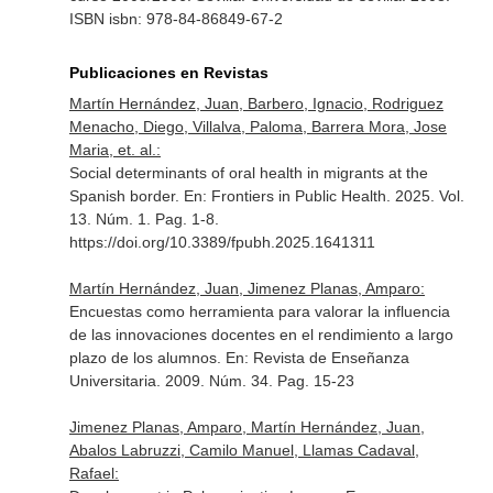
ISBN isbn: 978-84-86849-67-2
Publicaciones en Revistas
Martín Hernández, Juan, Barbero, Ignacio, Rodriguez
Menacho, Diego, Villalva, Paloma, Barrera Mora, Jose
Maria, et. al.:
Social determinants of oral health in migrants at the
Spanish border.
En: Frontiers in Public Health
. 2025. Vol.
13. Núm. 1. Pag. 1-8.
https://doi.org/10.3389/fpubh.2025.1641311
Martín Hernández, Juan, Jimenez Planas, Amparo:
Encuestas como herramienta para valorar la influencia
de las innovaciones docentes en el rendimiento a largo
plazo de los alumnos.
En: Revista de Enseñanza
Universitaria
. 2009. Núm. 34. Pag. 15-23
Jimenez Planas, Amparo, Martín Hernández, Juan,
Abalos Labruzzi, Camilo Manuel, Llamas Cadaval,
Rafael: