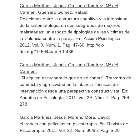
Garcia Martínez, Jesús, Orellana Ramírez, Mª del
Carmen, Guerrero Gómez, Rafael:
Relaciones entre la estructura cognitiva y la intensidad
de la sintomatología en dos subgrupos de mujeres
maltratadas: un esbozo de tipologías de las víctimas de
la violencia contra la pareja.
En: Acción Psicológica
.
2012. Vol. 9. Núm. 1. Pag. 47-60. http://dx-
doi.org/10.5944/ap.9.1.436
Garcia Martínez, Jesús, Orellana Ramírez, Mª del
Carmen:
"Si alguien escuchara lo que no sé contar". Trastorno de
conducta y agresividad en la infancia: técnicas de
intervención desde una perspectiva constructivista.
En:
Apuntes de Psicología
. 2011. Vol. 29. Núm. 2. Pag. 259-
278
Garcia Martínez, Jesús, Moreno Mora, David:
el trabajo con películas en psicoterapia.
En: Revista de
Psicoterapia
. 2011. Vol. 22. Núm. 86/85. Pag. 5-20