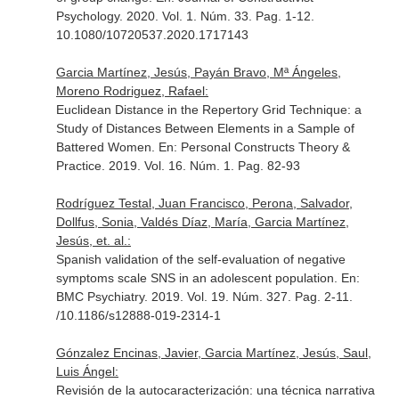
Psychology
. 2020. Vol. 1. Núm. 33. Pag. 1-12.
10.1080/10720537.2020.1717143
Garcia Martínez, Jesús, Payán Bravo, Mª Ángeles,
Moreno Rodriguez, Rafael:
Euclidean Distance in the Repertory Grid Technique: a
Study of Distances Between Elements in a Sample of
Battered Women.
En: Personal Constructs Theory &
Practice
. 2019. Vol. 16. Núm. 1. Pag. 82-93
Rodríguez Testal, Juan Francisco, Perona, Salvador,
Dollfus, Sonia, Valdés Díaz, María, Garcia Martínez,
Jesús, et. al.:
Spanish validation of the self-evaluation of negative
symptoms scale SNS in an adolescent population.
En:
BMC Psychiatry
. 2019. Vol. 19. Núm. 327. Pag. 2-11.
/10.1186/s12888-019-2314-1
Gónzalez Encinas, Javier, Garcia Martínez, Jesús, Saul,
Luis Ángel:
Revisión de la autocaracterización: una técnica narrativa