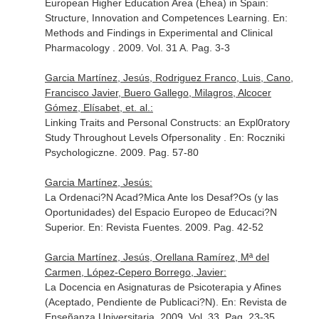
European Higher Education Area (Ehea) in Spain:
Structure, Innovation and Competences Learning.
En:
Methods and Findings in Experimental and Clinical
Pharmacology
. 2009. Vol. 31 A. Pag. 3-3
Garcia Martínez, Jesús, Rodriguez Franco, Luis, Cano,
Francisco Javier, Buero Gallego, Milagros, Alcocer
Gómez, Elísabet, et. al.:
Linking Traits and Personal Constructs: an Expl0ratory
Study Throughout Levels Ofpersonality .
En: Roczniki
Psychologiczne
. 2009. Pag. 57-80
Garcia Martínez, Jesús:
La Ordenaci?N Acad?Mica Ante los Desaf?Os (y las
Oportunidades) del Espacio Europeo de Educaci?N
Superior.
En: Revista Fuentes
. 2009. Pag. 42-52
Garcia Martínez, Jesús, Orellana Ramírez, Mª del
Carmen, López-Cepero Borrego, Javier:
La Docencia en Asignaturas de Psicoterapia y Afines
(Aceptado, Pendiente de Publicaci?N).
En: Revista de
Enseñanza Universitaria
. 2009. Vol. 33. Pag. 23-35