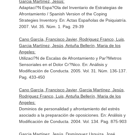
Garcia Martínez, Jesús:
Adaptaci?N Espa?Ola del Inventario de Estrategias de
Afrontamiento / Spanish Version of the Coping
Strategies Inventory.
En: Actas Españolas de Psiquiatría
.
2007. Vol. 35. Núm. 1. Pag. 29-39
Cano García, Francisco Javier, Rodriguez Franco, Luis,
Garcia Martínez, Jesús, Antuña Bellerín, Maria de los
Angeles:
Utilizaci?N de Escalas de Afrontamiento y Par?Metros
Sensoriales en el Dolor Cr?Nico.
En: Análisis y
Modificación de Conducta
. 2005. Vol. 31. Núm. 136-137.
Pag. 433-450
Cano García, Francisco Javier, Garcia Martínez, Jesús,
Rodriguez Franco, Luis, Antuña Bellerín, Maria de los
Angeles:
Dominios de personalidad y afrontamiento del estrés
asociado a la preparación de oposiciones.
En: Análisis y
Modificación de Conducta
. 2004. Vol. 134. Pag. 875-903
Garcia Martínez, Jesús, Domínguez Urquiza, José