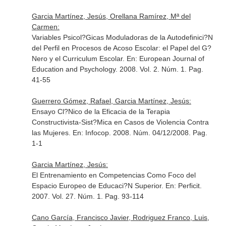
Garcia Martínez, Jesús, Orellana Ramírez, Mª del
Carmen:
Variables Psicol?Gicas Moduladoras de la Autodefinici?N
del Perfil en Procesos de Acoso Escolar: el Papel del G?
Nero y el Curriculum Escolar.
En: European Journal of
Education and Psychology
. 2008. Vol. 2. Núm. 1. Pag.
41-55
Guerrero Gómez, Rafael, Garcia Martínez, Jesús:
Ensayo Cl?Nico de la Eficacia de la Terapia
Constructivista-Sist?Mica en Casos de Violencia Contra
las Mujeres.
En: Infocop
. 2008. Núm. 04/12/2008. Pag.
1-1
Garcia Martínez, Jesús:
El Entrenamiento en Competencias Como Foco del
Espacio Europeo de Educaci?N Superior.
En: Perficit
.
2007. Vol. 27. Núm. 1. Pag. 93-114
Cano García, Francisco Javier, Rodriguez Franco, Luis,