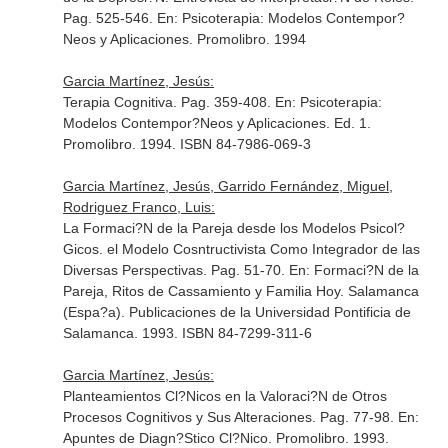
Pag. 525-546.
En: Psicoterapia: Modelos Contempor?
Neos y Aplicaciones
. Promolibro. 1994
Garcia Martínez, Jesús:
Terapia Cognitiva. Pag. 359-408.
En: Psicoterapia:
Modelos Contempor?Neos y Aplicaciones
. Ed. 1.
Promolibro. 1994. ISBN 84-7986-069-3
Garcia Martínez, Jesús, Garrido Fernández, Miguel,
Rodriguez Franco, Luis:
La Formaci?N de la Pareja desde los Modelos Psicol?
Gicos. el Modelo Cosntructivista Como Integrador de las
Diversas Perspectivas. Pag. 51-70.
En: Formaci?N de la
Pareja, Ritos de Cassamiento y Familia Hoy
. Salamanca
(Espa?a). Publicaciones de la Universidad Pontificia de
Salamanca. 1993. ISBN 84-7299-311-6
Garcia Martínez, Jesús:
Planteamientos Cl?Nicos en la Valoraci?N de Otros
Procesos Cognitivos y Sus Alteraciones. Pag. 77-98.
En:
Apuntes de Diagn?Stico Cl?Nico
. Promolibro. 1993.