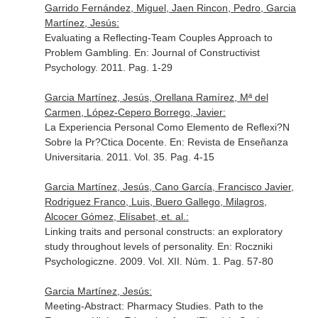
Garrido Fernández, Miguel, Jaen Rincon, Pedro, Garcia
Martínez, Jesús:
Evaluating a Reflecting-Team Couples Approach to
Problem Gambling.
En: Journal of Constructivist
Psychology
. 2011. Pag. 1-29
Garcia Martínez, Jesús, Orellana Ramírez, Mª del
Carmen, López-Cepero Borrego, Javier:
La Experiencia Personal Como Elemento de Reflexi?N
Sobre la Pr?Ctica Docente.
En: Revista de Enseñanza
Universitaria
. 2011. Vol. 35. Pag. 4-15
Garcia Martínez, Jesús, Cano García, Francisco Javier,
Rodriguez Franco, Luis, Buero Gallego, Milagros,
Alcocer Gómez, Elísabet, et. al.:
Linking traits and personal constructs: an exploratory
study throughout levels of personality.
En: Roczniki
Psychologiczne
. 2009. Vol. XII. Núm. 1. Pag. 57-80
Garcia Martínez, Jesús:
Meeting-Abstract: Pharmacy Studies. Path to the