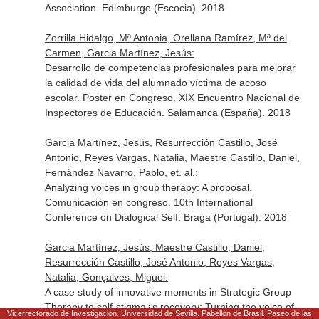
Association. Edimburgo (Escocia). 2018
Zorrilla Hidalgo, Mª Antonia, Orellana Ramírez, Mª del
Carmen, Garcia Martínez, Jesús:
Desarrollo de competencias profesionales para mejorar
la calidad de vida del alumnado víctima de acoso
escolar. Poster en Congreso. XIX Encuentro Nacional de
Inspectores de Educación. Salamanca (España). 2018
Garcia Martínez, Jesús, Resurrección Castillo, José
Antonio, Reyes Vargas, Natalia, Maestre Castillo, Daniel,
Fernández Navarro, Pablo, et. al.:
Analyzing voices in group therapy: A proposal.
Comunicación en congreso. 10th International
Conference on Dialogical Self. Braga (Portugal). 2018
Garcia Martínez, Jesús, Maestre Castillo, Daniel,
Resurrección Castillo, José Antonio, Reyes Vargas,
Natalia, Gonçalves, Miguel:
A case study of innovative moments in Strategic Group
Therapy to self-stigma¿s recovery: Turning the voice of
Vicerrectorado de Investigación. Universidad de Sevilla. Pabellón de Brasil. Paseo de las