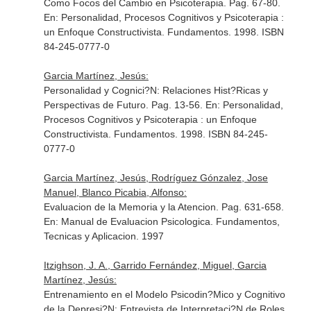
Como Focos del Cambio en Psicoterapia. Pag. 67-80.
En: Personalidad, Procesos Cognitivos y Psicoterapia :
un Enfoque Constructivista
. Fundamentos. 1998. ISBN
84-245-0777-0
Garcia Martínez, Jesús:
Personalidad y Cognici?N: Relaciones Hist?Ricas y
Perspectivas de Futuro. Pag. 13-56.
En: Personalidad,
Procesos Cognitivos y Psicoterapia : un Enfoque
Constructivista
. Fundamentos. 1998. ISBN 84-245-
0777-0
Garcia Martínez, Jesús, Rodríguez Gónzalez, Jose
Manuel, Blanco Picabia, Alfonso:
Evaluacion de la Memoria y la Atencion. Pag. 631-658.
En: Manual de Evaluacion Psicologica. Fundamentos,
Tecnicas y Aplicacion
. 1997
Itzighson, J. A., Garrido Fernández, Miguel, Garcia
Martínez, Jesús:
Entrenamiento en el Modelo Psicodin?Mico y Cognitivo
de la Depresi?N: Entrevista de Interpretaci?N de Roles.