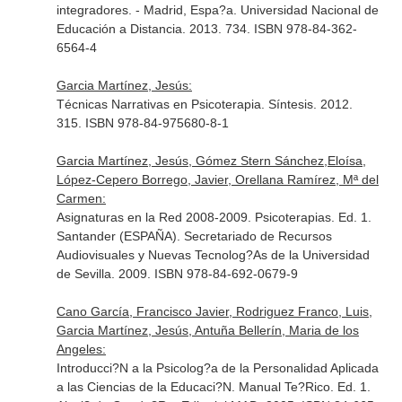
integradores. - Madrid, Espa?a. Universidad Nacional de
Educación a Distancia. 2013. 734. ISBN 978-84-362-
6564-4
Garcia Martínez, Jesús:
Técnicas Narrativas en Psicoterapia. Síntesis. 2012.
315. ISBN 978-84-975680-8-1
Garcia Martínez, Jesús, Gómez Stern Sánchez,Eloísa,
López-Cepero Borrego, Javier, Orellana Ramírez, Mª del
Carmen:
Asignaturas en la Red 2008-2009. Psicoterapias. Ed. 1.
Santander (ESPAÑA). Secretariado de Recursos
Audiovisuales y Nuevas Tecnolog?As de la Universidad
de Sevilla. 2009. ISBN 978-84-692-0679-9
Cano García, Francisco Javier, Rodriguez Franco, Luis,
Garcia Martínez, Jesús, Antuña Bellerín, Maria de los
Angeles:
Introducci?N a la Psicolog?a de la Personalidad Aplicada
a las Ciencias de la Educaci?N. Manual Te?Rico. Ed. 1.