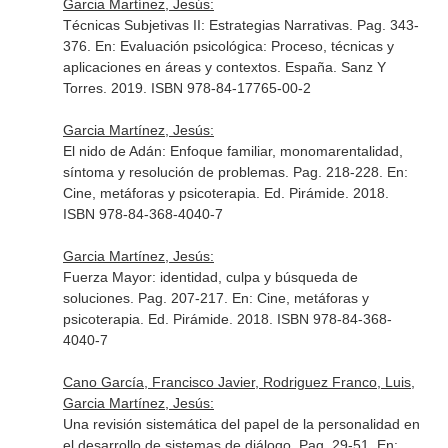
Garcia Martínez, Jesús:
Técnicas Subjetivas II: Estrategias Narrativas. Pag. 343-
376.
En: Evaluación psicológica: Proceso, técnicas y
aplicaciones en áreas y contextos
. España. Sanz Y
Torres. 2019. ISBN 978-84-17765-00-2
Garcia Martínez, Jesús:
El nido de Adán: Enfoque familiar, monomarentalidad,
síntoma y resolución de problemas. Pag. 218-228.
En:
Cine, metáforas y psicoterapia
. Ed. Pirámide. 2018.
ISBN 978-84-368-4040-7
Garcia Martínez, Jesús:
Fuerza Mayor: identidad, culpa y búsqueda de
soluciones. Pag. 207-217.
En: Cine, metáforas y
psicoterapia
. Ed. Pirámide. 2018. ISBN 978-84-368-
4040-7
Cano García, Francisco Javier, Rodriguez Franco, Luis,
Garcia Martínez, Jesús:
Una revisión sistemática del papel de la personalidad en
el desarrollo de sistemas de diálogo. Pag. 29-51.
En: