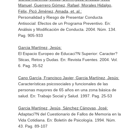
Manuel, Guerrero Gómez, Rafael, Morales Hidalgo,
Félix, Picó Jiménez, Amada, et. al.:
Personalidad y Riesgo de Presentar Conducta
Antisocial: Efectos de un Programa Preventivo.
En:
Análisis y Modificación de Conducta
. 2004. Núm. 134.
Pag. 905-933
Garcia Martínez, Jesús:
El Espacio Europeo de Educaci?N Superior: Caracter?
Sticas, Retos y Dudas.
En: Revista Fuentes
. 2004. Vol.
6. Pag. 35-52
Cano García, Francisco Javier, Garcia Martínez, Jesús:
Características psicosociales y funcionales de las
personas mayores de 65 años en una zona básica de
salud.
En: Trabajo Social y Salud
. 1997. Pag. 25-53
Garcia Martínez, Jesús, Sánchez Cánovas, José:
Adaptaci?N del Cuestionario de Fallos de Memoria en la
Vida Cotidiana.
En: Boletín de Psicología
. 1994. Núm.
43. Pag. 89-107