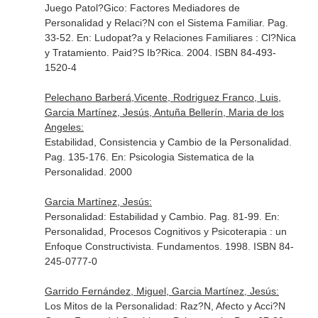
Juego Patol?Gico: Factores Mediadores de
Personalidad y Relaci?N con el Sistema Familiar. Pag.
33-52.
En: Ludopat?a y Relaciones Familiares : Cl?Nica
y Tratamiento
. Paid?S Ib?Rica. 2004. ISBN 84-493-
1520-4
Pelechano Barberá,Vicente, Rodriguez Franco, Luis,
Garcia Martínez, Jesús, Antuña Bellerín, Maria de los
Angeles:
Estabilidad, Consistencia y Cambio de la Personalidad.
Pag. 135-176.
En: Psicologia Sistematica de la
Personalidad
. 2000
Garcia Martínez, Jesús:
Personalidad: Estabilidad y Cambio. Pag. 81-99.
En:
Personalidad, Procesos Cognitivos y Psicoterapia : un
Enfoque Constructivista
. Fundamentos. 1998. ISBN 84-
245-0777-0
Garrido Fernández, Miguel, Garcia Martínez, Jesús:
Los Mitos de la Personalidad: Raz?N, Afecto y Acci?N