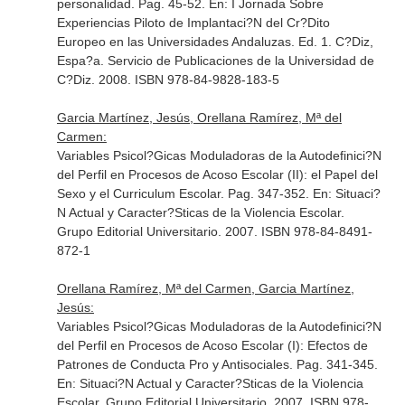
personalidad. Pag. 45-52.
En: I Jornada Sobre
Experiencias Piloto de Implantaci?N del Cr?Dito
Europeo en las Universidades Andaluzas
. Ed. 1. C?Diz,
Espa?a. Servicio de Publicaciones de la Universidad de
C?Diz. 2008. ISBN 978-84-9828-183-5
Garcia Martínez, Jesús, Orellana Ramírez, Mª del
Carmen:
Variables Psicol?Gicas Moduladoras de la Autodefinici?N
del Perfil en Procesos de Acoso Escolar (II): el Papel del
Sexo y el Curriculum Escolar. Pag. 347-352.
En: Situaci?
N Actual y Caracter?Sticas de la Violencia Escolar
.
Grupo Editorial Universitario. 2007. ISBN 978-84-8491-
872-1
Orellana Ramírez, Mª del Carmen, Garcia Martínez,
Jesús:
Variables Psicol?Gicas Moduladoras de la Autodefinici?N
del Perfil en Procesos de Acoso Escolar (I): Efectos de
Patrones de Conducta Pro y Antisociales. Pag. 341-345.
En: Situaci?N Actual y Caracter?Sticas de la Violencia
Escolar
. Grupo Editorial Universitario. 2007. ISBN 978-