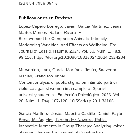
ISBN 84-7986-054-5
Publicaciones en Revistas
López-Cepero Borrego, Javier, Garcia Martínez, Jesús,
Martos Montes, Rafael, Rivera, F.:
Bereavement for Companion Animals: Intensity,
Moderating Variables, and Effects on Wellbeing.
En:
Journal of Loss & Trauma
. 2024. Vol. 30. Núm. 1. Pag.
99-116. https://doi.org/10.1080/15325024.2024.2324284
Murvartian, Lara, Garcia Martínez, Jesús, Saavedra
Macias, Francisco Javier:
Content analysis of public stigma on intimate partner
violence against women in a sample of Spanish
university students..
En: Acción Psicológica
. 2023. Vol.
20. Núm. 1. Pag. 107-120. 10.5944/ap.20.1.34106
Garcia Martínez, Jesús, Maestre Castillo, Daniel, Payán
Bravo, Mª Ángeles, Fernández Navarro, Pablo:
Innovative Moments in Group Therapy: Analyzing voices
of group change.
En: Journal of Constructivist