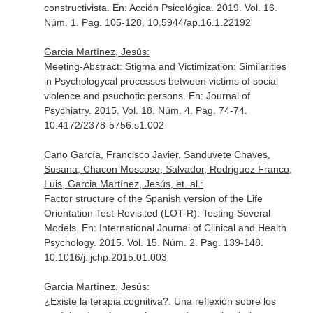
constructivista.
En: Acción Psicológica
. 2019. Vol. 16.
Núm. 1. Pag. 105-128. 10.5944/ap.16.1.22192
Garcia Martínez, Jesús:
Meeting-Abstract: Stigma and Victimization: Similarities
in Psychologycal processes between victims of social
violence and psuchotic persons.
En: Journal of
Psychiatry
. 2015. Vol. 18. Núm. 4. Pag. 74-74.
10.4172/2378-5756.s1.002
Cano García, Francisco Javier, Sanduvete Chaves,
Susana, Chacon Moscoso, Salvador, Rodriguez Franco,
Luis, Garcia Martínez, Jesús, et. al.:
Factor structure of the Spanish version of the Life
Orientation Test-Revisited (LOT-R): Testing Several
Models.
En: International Journal of Clinical and Health
Psychology
. 2015. Vol. 15. Núm. 2. Pag. 139-148.
10.1016/j.ijchp.2015.01.003
Garcia Martínez, Jesús:
¿Existe la terapia cognitiva?. Una reflexión sobre los