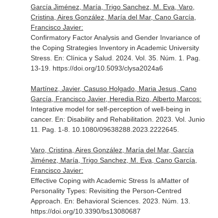
García Jiménez, María, Trigo Sanchez, M. Eva, Varo,
Cristina, Aires González, María del Mar, Cano García,
Francisco Javier:
Confirmatory Factor Analysis and Gender Invariance of
the Coping Strategies Inventory in Academic University
Stress.
En: Clínica y Salud
. 2024. Vol. 35. Núm. 1. Pag.
13-19. https://doi.org/10.5093/clysa2024a6
Martínez, Javier, Casuso Holgado, Maria Jesus, Cano
García, Francisco Javier, Heredia Rizo, Alberto Marcos:
Integrative model for self-perception of well-being in
cancer.
En: Disability and Rehabilitation
. 2023. Vol. Junio
11. Pag. 1-8. 10.1080/09638288.2023.2222645.
Varo, Cristina, Aires González, María del Mar, García
Jiménez, María, Trigo Sanchez, M. Eva, Cano García,
Francisco Javier:
Effective Coping with Academic Stress Is aMatter of
Personality Types: Revisiting the Person-Centred
Approach.
En: Behavioral Sciences
. 2023. Núm. 13.
https://doi.org/10.3390/bs13080687