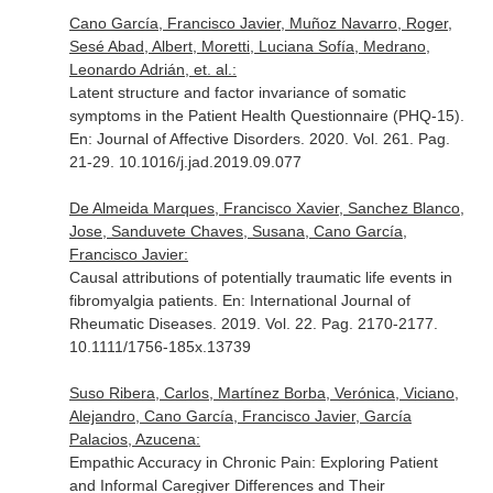
Cano García, Francisco Javier, Muñoz Navarro, Roger,
Sesé Abad, Albert, Moretti, Luciana Sofía, Medrano,
Leonardo Adrián, et. al.:
Latent structure and factor invariance of somatic
symptoms in the Patient Health Questionnaire (PHQ-15).
En: Journal of Affective Disorders
. 2020. Vol. 261. Pag.
21-29. 10.1016/j.jad.2019.09.077
De Almeida Marques, Francisco Xavier, Sanchez Blanco,
Jose, Sanduvete Chaves, Susana, Cano García,
Francisco Javier:
Causal attributions of potentially traumatic life events in
fibromyalgia patients.
En: International Journal of
Rheumatic Diseases
. 2019. Vol. 22. Pag. 2170-2177.
10.1111/1756-185x.13739
Suso Ribera, Carlos, Martínez Borba, Verónica, Viciano,
Alejandro, Cano García, Francisco Javier, García
Palacios, Azucena:
Empathic Accuracy in Chronic Pain: Exploring Patient
and Informal Caregiver Differences and Their