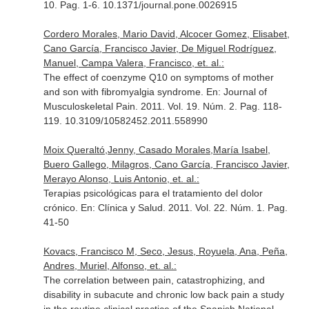
10. Pag. 1-6. 10.1371/journal.pone.0026915
Cordero Morales, Mario David, Alcocer Gomez, Elisabet,
Cano García, Francisco Javier, De Miguel Rodríguez,
Manuel, Campa Valera, Francisco, et. al.:
The effect of coenzyme Q10 on symptoms of mother
and son with fibromyalgia syndrome.
En: Journal of
Musculoskeletal Pain
. 2011. Vol. 19. Núm. 2. Pag. 118-
119. 10.3109/10582452.2011.558990
Moix Queraltó,Jenny, Casado Morales,María Isabel,
Buero Gallego, Milagros, Cano García, Francisco Javier,
Merayo Alonso, Luis Antonio, et. al.:
Terapias psicológicas para el tratamiento del dolor
crónico.
En: Clínica y Salud
. 2011. Vol. 22. Núm. 1. Pag.
41-50
Kovacs, Francisco M, Seco, Jesus, Royuela, Ana, Peña,
Andres, Muriel, Alfonso, et. al.:
The correlation between pain, catastrophizing, and
disability in subacute and chronic low back pain a study