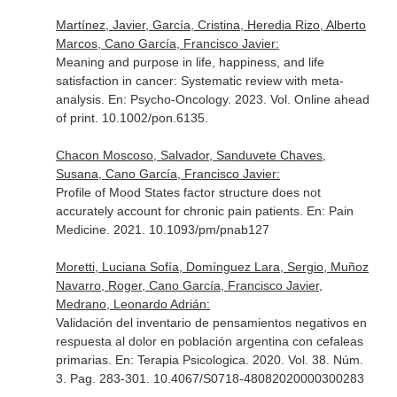
Martínez, Javier, García, Cristina, Heredia Rizo, Alberto
Marcos, Cano García, Francisco Javier:
Meaning and purpose in life, happiness, and life
satisfaction in cancer: Systematic review with meta-
analysis.
En: Psycho-Oncology
. 2023. Vol. Online ahead
of print. 10.1002/pon.6135.
Chacon Moscoso, Salvador, Sanduvete Chaves,
Susana, Cano García, Francisco Javier:
Profile of Mood States factor structure does not
accurately account for chronic pain patients.
En: Pain
Medicine
. 2021. 10.1093/pm/pnab127
Moretti, Luciana Sofía, Domínguez Lara, Sergio, Muñoz
Navarro, Roger, Cano García, Francisco Javier,
Medrano, Leonardo Adrián:
Validación del inventario de pensamientos negativos en
respuesta al dolor en población argentina con cefaleas
primarias.
En: Terapia Psicologica
. 2020. Vol. 38. Núm.
3. Pag. 283-301. 10.4067/S0718-48082020000300283