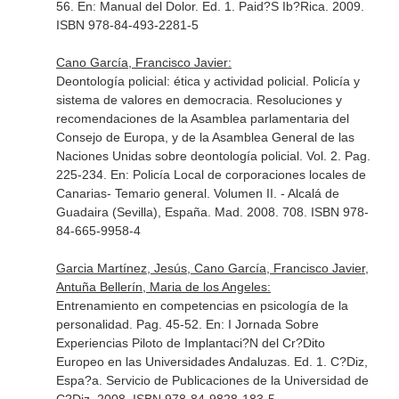
56.
En: Manual del Dolor
. Ed. 1. Paid?S Ib?Rica. 2009.
ISBN 978-84-493-2281-5
Cano García, Francisco Javier:
Deontología policial: ética y actividad policial. Policía y
sistema de valores en democracia. Resoluciones y
recomendaciones de la Asamblea parlamentaria del
Consejo de Europa, y de la Asamblea General de las
Naciones Unidas sobre deontología policial. Vol. 2. Pag.
225-234.
En: Policía Local de corporaciones locales de
Canarias- Temario general. Volumen II
. - Alcalá de
Guadaira (Sevilla), España. Mad. 2008. 708. ISBN 978-
84-665-9958-4
Garcia Martínez, Jesús, Cano García, Francisco Javier,
Antuña Bellerín, Maria de los Angeles:
Entrenamiento en competencias en psicología de la
personalidad. Pag. 45-52.
En: I Jornada Sobre
Experiencias Piloto de Implantaci?N del Cr?Dito
Europeo en las Universidades Andaluzas
. Ed. 1. C?Diz,
Espa?a. Servicio de Publicaciones de la Universidad de