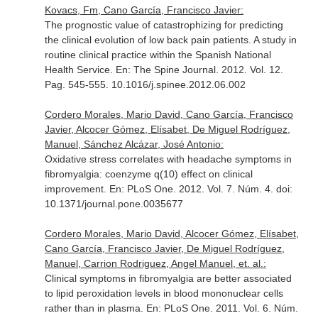
Kovacs, Fm, Cano García, Francisco Javier:
The prognostic value of catastrophizing for predicting
the clinical evolution of low back pain patients. A study in
routine clinical practice within the Spanish National
Health Service.
En: The Spine Journal
. 2012. Vol. 12.
Pag. 545-555. 10.1016/j.spinee.2012.06.002
Cordero Morales, Mario David, Cano García, Francisco
Javier, Alcocer Gómez, Elísabet, De Miguel Rodríguez,
Manuel, Sánchez Alcázar, José Antonio:
Oxidative stress correlates with headache symptoms in
fibromyalgia: coenzyme q(10) effect on clinical
improvement.
En: PLoS One
. 2012. Vol. 7. Núm. 4. doi:
10.1371/journal.pone.0035677
Cordero Morales, Mario David, Alcocer Gómez, Elísabet,
Cano García, Francisco Javier, De Miguel Rodríguez,
Manuel, Carrion Rodriguez, Angel Manuel, et. al.:
Clinical symptoms in fibromyalgia are better associated
to lipid peroxidation levels in blood mononuclear cells
rather than in plasma.
En: PLoS One
. 2011. Vol. 6. Núm.