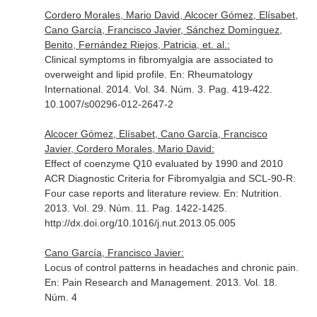
Cordero Morales, Mario David, Alcocer Gómez, Elísabet,
Cano García, Francisco Javier, Sánchez Domínguez,
Benito, Fernández Riejos, Patricia, et. al.:
Clinical symptoms in fibromyalgia are associated to
overweight and lipid profile.
En: Rheumatology
International
. 2014. Vol. 34. Núm. 3. Pag. 419-422.
10.1007/s00296-012-2647-2
Alcocer Gómez, Elísabet, Cano García, Francisco
Javier, Cordero Morales, Mario David:
Effect of coenzyme Q10 evaluated by 1990 and 2010
ACR Diagnostic Criteria for Fibromyalgia and SCL-90-R:
Four case reports and literature review.
En: Nutrition
.
2013. Vol. 29. Núm. 11. Pag. 1422-1425.
http://dx.doi.org/10.1016/j.nut.2013.05.005
Cano García, Francisco Javier:
Locus of control patterns in headaches and chronic pain.
En: Pain Research and Management
. 2013. Vol. 18.
Núm. 4