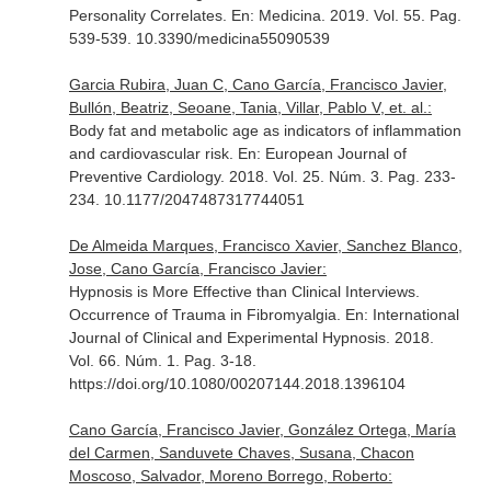
Personality Correlates.
En: Medicina
. 2019. Vol. 55. Pag.
539-539. 10.3390/medicina55090539
Garcia Rubira, Juan C, Cano García, Francisco Javier,
Bullón, Beatriz, Seoane, Tania, Villar, Pablo V, et. al.:
Body fat and metabolic age as indicators of inflammation
and cardiovascular risk.
En: European Journal of
Preventive Cardiology
. 2018. Vol. 25. Núm. 3. Pag. 233-
234. 10.1177/2047487317744051
De Almeida Marques, Francisco Xavier, Sanchez Blanco,
Jose, Cano García, Francisco Javier:
Hypnosis is More Effective than Clinical Interviews.
Occurrence of Trauma in Fibromyalgia.
En: International
Journal of Clinical and Experimental Hypnosis
. 2018.
Vol. 66. Núm. 1. Pag. 3-18.
https://doi.org/10.1080/00207144.2018.1396104
Cano García, Francisco Javier, González Ortega, María
del Carmen, Sanduvete Chaves, Susana, Chacon
Moscoso, Salvador, Moreno Borrego, Roberto: