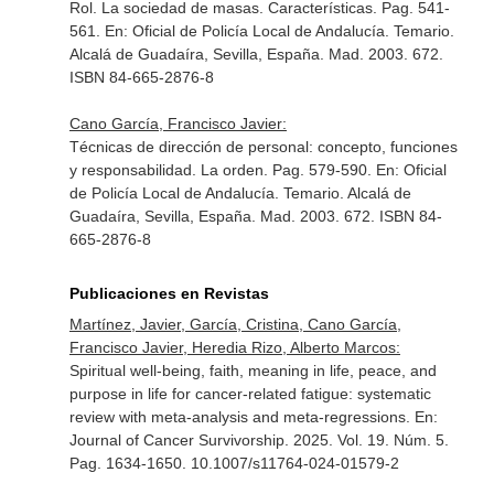
Rol. La sociedad de masas. Características. Pag. 541-
561.
En: Oficial de Policía Local de Andalucía. Temario
.
Alcalá de Guadaíra, Sevilla, España. Mad. 2003. 672.
ISBN 84-665-2876-8
Cano García, Francisco Javier:
Técnicas de dirección de personal: concepto, funciones
y responsabilidad. La orden. Pag. 579-590.
En: Oficial
de Policía Local de Andalucía. Temario
. Alcalá de
Guadaíra, Sevilla, España. Mad. 2003. 672. ISBN 84-
665-2876-8
Publicaciones en Revistas
Martínez, Javier, García, Cristina, Cano García,
Francisco Javier, Heredia Rizo, Alberto Marcos:
Spiritual well-being, faith, meaning in life, peace, and
purpose in life for cancer-related fatigue: systematic
review with meta-analysis and meta-regressions.
En:
Journal of Cancer Survivorship
. 2025. Vol. 19. Núm. 5.
Pag. 1634-1650. 10.1007/s11764-024-01579-2