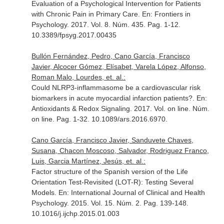
Evaluation of a Psychological Intervention for Patients
with Chronic Pain in Primary Care.
En: Frontiers in
Psychology
. 2017. Vol. 8. Núm. 435. Pag. 1-12.
10.3389/fpsyg.2017.00435
Bullón Fernández, Pedro, Cano García, Francisco
Javier, Alcocer Gómez, Elísabet, Varela López, Alfonso,
Roman Malo, Lourdes, et. al.:
Could NLRP3-inflammasome be a cardiovascular risk
biomarkers in acute myocardial infarction patients?.
En:
Antioxidants & Redox Signaling
. 2017. Vol. on line. Núm.
on line. Pag. 1-32. 10.1089/ars.2016.6970.
Cano García, Francisco Javier, Sanduvete Chaves,
Susana, Chacon Moscoso, Salvador, Rodriguez Franco,
Luis, Garcia Martínez, Jesús, et. al.:
Factor structure of the Spanish version of the Life
Orientation Test-Revisited (LOT-R): Testing Several
Models.
En: International Journal of Clinical and Health
Psychology
. 2015. Vol. 15. Núm. 2. Pag. 139-148.
10.1016/j.ijchp.2015.01.003