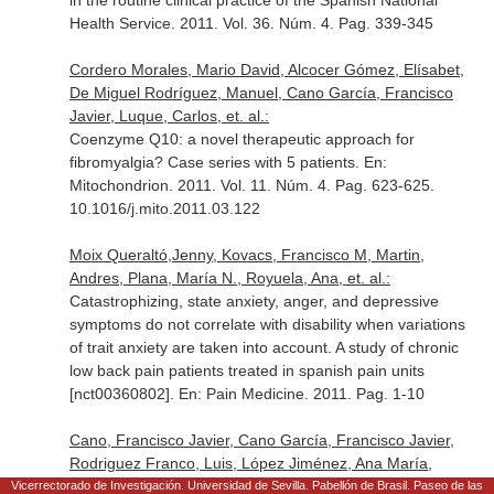
in the routine clinical practice of the Spanish National
Health Service. 2011. Vol. 36. Núm. 4. Pag. 339-345
Cordero Morales, Mario David, Alcocer Gómez, Elísabet,
De Miguel Rodríguez, Manuel, Cano García, Francisco
Javier, Luque, Carlos, et. al.:
Coenzyme Q10: a novel therapeutic approach for
fibromyalgia? Case series with 5 patients.
En:
Mitochondrion
. 2011. Vol. 11. Núm. 4. Pag. 623-625.
10.1016/j.mito.2011.03.122
Moix Queraltó,Jenny, Kovacs, Francisco M, Martin,
Andres, Plana, María N., Royuela, Ana, et. al.:
Catastrophizing, state anxiety, anger, and depressive
symptoms do not correlate with disability when variations
of trait anxiety are taken into account. A study of chronic
low back pain patients treated in spanish pain units
[nct00360802].
En: Pain Medicine
. 2011. Pag. 1-10
Cano, Francisco Javier, Cano García, Francisco Javier,
Rodriguez Franco, Luis, López Jiménez, Ana María,
Lopez Jimenez,Ana:
Vicerrectorado de Investigación. Universidad de Sevilla. Pabellón de Brasil. Paseo de las