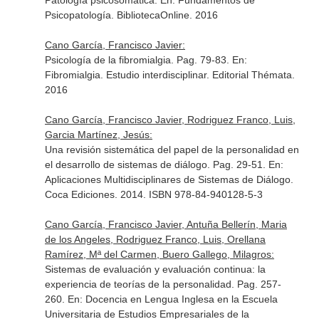
Patología psicosomática.
En: Fundamentos de
Psicopatología
. BibliotecaOnline. 2016
Cano García, Francisco Javier:
Psicología de la fibromialgia. Pag. 79-83.
En:
Fibromialgia. Estudio interdisciplinar
. Editorial Thémata.
2016
Cano García, Francisco Javier, Rodriguez Franco, Luis,
Garcia Martínez, Jesús:
Una revisión sistemática del papel de la personalidad en
el desarrollo de sistemas de diálogo. Pag. 29-51.
En:
Aplicaciones Multidisciplinares de Sistemas de Diálogo
.
Coca Ediciones. 2014. ISBN 978-84-940128-5-3
Cano García, Francisco Javier, Antuña Bellerín, Maria
de los Angeles, Rodriguez Franco, Luis, Orellana
Ramírez, Mª del Carmen, Buero Gallego, Milagros:
Sistemas de evaluación y evaluación continua: la
experiencia de teorías de la personalidad. Pag. 257-
260.
En: Docencia en Lengua Inglesa en la Escuela
Universitaria de Estudios Empresariales de la