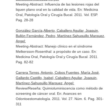
Meeting-Abstract: Influencia de las lesiones rojas del
liquen plano oral en la calidad de vida.
En: Medicina
Oral, Patología Oral y Cirugía Bucal
. 2011. Vol. ESP.
Pag. 28-28
González García,Alberto, Caballero Aguilar, Joaquin,
Bullón Fernández, Pedro, Martínez-Sahuquillo Marquez,
Angel:
Meeting-Abstract: Manejo clínico en el síndrome
Melkersson-Rosenthal: a propósito de un caso.
En:
Medicina Oral, Patología Oral y Cirugía Bucal
. 2011.
Pag. 82-82
Carrera Torres, Antonio, Cobos Fuentes, María José,
Gallardo Castillo, Isabel, Caballero Aguilar, Joaquin,
Martínez-Sahuquillo Marquez, Angel:
Review/Reseña: Quimioluminiscencia como método de
screening de cáncer oral.
En: Avances en
Odontoestomatología
. 2011. Vol. 27. Núm. 6. Pag. 301-
311