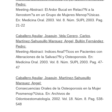
Pedro:
Meeting-Abstract: El Ardor Bucal en Relaci?N a la
Xerostom?a en un Grupo de Mujeres Menop?Usicas.
En: Medicina Oral
. 2003. Vol. 8. Núm. SUPL 2003. Pag.
21-22
Caballero Aguilar, Joaquin, Vela Cerero, Carlos,
Martínez-Sahuquillo Marquez, Angel, Bullón Fernández,
Pedro:
Meeting-Abstract: Indices Anal?Ticos en Pacientes con
Alteraciones de la Salivaci?N y Osteoporosis.
En:
Medicina Oral
. 2003. Vol. 8. Núm. SUPL 2003. Pag. 47-
47
Caballero Aguilar, Joaquin, Martínez-Sahuquillo
Marquez, Angel:
Consecuencias Orales de la Osteoporosis en la Mujer
Posmenop?Usica.
En: Archivos de
Odontoestomatología
. 2002. Vol. 18. Núm. 8. Pag. 538-
548