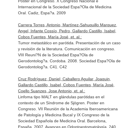
Poster en Congreso. X Congreso Nacional e
Internacional de la Sociedad Espa?Ola de Medicina
Oral. Cadiz, Espa?a. 2009
Carrera Torres, Antonio, Martínez-Sahuquillo Marquez,
Angel, Infante Cossío, Pedro, Gallardo Castillo, Isabel,
Cobos Fuentes, María José, et. al.:
Tumor metastático en parótida. Presentación de un caso
y revisión de la literatura. Comunicación en congreso.
VIII Reuni?N de la Sociedad Espa?Ola de
Gerodontolog?a. Cordoba. 2008. Sociedad Espa?Ola de
Gerodontolog?a. C41. C42
Cruz Rodríguez, Daniel, Caballero Aguilar, Joaquin,
Gallardo Castillo, Isabel, Cobos Fuentes, María José,
Coello Suanzes, Jose Antonio, et. al.:
Linfoma tipo MALT en glándulas parótidas en el
contexto de un Síndrome de Sjögren. Poster en
Congreso. VII Reunión de la Academia Iberoamericana
de Patología y Medicina Bucal y IX Congreso de la
Sociedad Española de Medicina Oral. Barcelona,
España. 2007. Avances en Odontoestomatología. 240