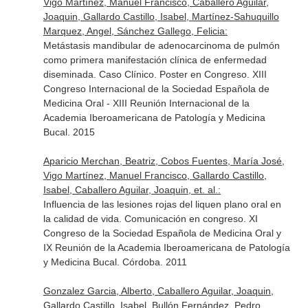
Vigo Martínez, Manuel Francisco, Caballero Aguilar,
Joaquin, Gallardo Castillo, Isabel, Martínez-Sahuquillo
Marquez, Angel, Sánchez Gallego, Felicia:
Metástasis mandibular de adenocarcinoma de pulmón
como primera manifestación clínica de enfermedad
diseminada. Caso Clínico. Poster en Congreso. XIII
Congreso Internacional de la Sociedad Española de
Medicina Oral - XIII Reunión Internacional de la
Academia Iberoamericana de Patología y Medicina
Bucal. 2015
Aparicio Merchan, Beatriz, Cobos Fuentes, María José,
Vigo Martínez, Manuel Francisco, Gallardo Castillo,
Isabel, Caballero Aguilar, Joaquin, et. al.:
Influencia de las lesiones rojas del liquen plano oral en
la calidad de vida. Comunicación en congreso. XI
Congreso de la Sociedad Española de Medicina Oral y
IX Reunión de la Academia Iberoamericana de Patología
y Medicina Bucal. Córdoba. 2011
Gonzalez Garcia, Alberto, Caballero Aguilar, Joaquin,
Gallardo Castillo, Isabel, Bullón Fernández, Pedro,