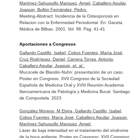
Martínez-Sahuquillo Marquez, Angel, Caballero Aguilar,
Joaquin, Bullón Fernández, Pedro:
Meeting-Abstract: Incidencia de la Osteoporosis en
Relacion con la Enfermedad Periodontal.
En: Gaceta
Médica de Bilbao
. 2001. Vol. 98. Pag. 41-41
Aportaciones a Congresos
Gallardo Castillo, Isabel, Cobos Fuentes, María José,
Cruz Rodríguez, Daniel, Carrera Torres, Antonio,
Caballero Aguilar, Joaquin, et. al.:
Mucocele de Blandin-Nuhn: presentación de un caso.
Poster en Congreso. XVII Congreso de la Sociedad
Española de Medicina Oral y XVIII Reunión Academia
Iberoamericana de Patología y Medicina Bucal. Santiago
de Compostela. 2023
González Moreno, M Elvira, Gallardo Castillo, Isabel,
Cobos Fuentes, María José, Caballero Aguilar, Joaquin,
Martínez-Sahuquillo Marquez, Angel:
Láser de baja intensidad en el tratamiento del síndrome
de la boca ardiente. Poster en Congreso. XVII Congreso