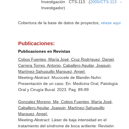
Investigación CTS-113 (
2005/CTS-113
-
Investigador)
Cobertura de la base de datos de proyectos,
véase aqui
Publicaciones:
Publicaciones en Revistas
Cobos Fuentes, María José, Cruz Rodríguez, Daniel,
Carrera Torres, Antonio, Caballero Aguilar, Joaquin,
Martínez-Sahuquillo Marquez, Angel:
Meeting-Abstract: Mucocele de Blandin-Nuhn:
Presentación de un caso.
En: Medicina Oral, Patología
Oral y Cirugía Bucal
. 2023. Pag. 89-89
Gonzalez Moreno, Me, Cobos Fuentes, María José,
Caballero Aguilar, Joaquin, Martínez-Sahuquillo
Marquez, Angel:
Meeting-Abstract: Láser de baja intensidad en el
tratamiento del síndrome de boca ardiente: Revisión