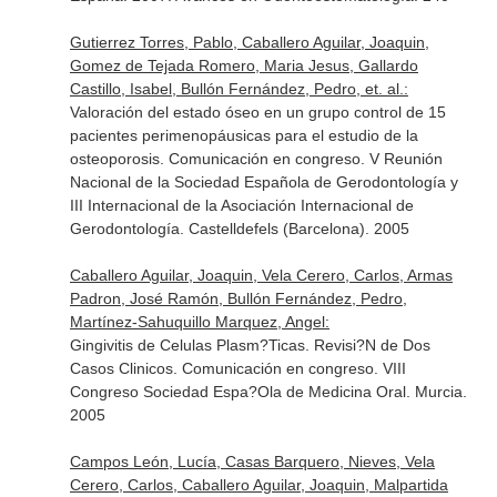
Gutierrez Torres, Pablo, Caballero Aguilar, Joaquin,
Gomez de Tejada Romero, Maria Jesus, Gallardo
Castillo, Isabel, Bullón Fernández, Pedro, et. al.:
Valoración del estado óseo en un grupo control de 15
pacientes perimenopáusicas para el estudio de la
osteoporosis. Comunicación en congreso. V Reunión
Nacional de la Sociedad Española de Gerodontología y
III Internacional de la Asociación Internacional de
Gerodontología. Castelldefels (Barcelona). 2005
Caballero Aguilar, Joaquin, Vela Cerero, Carlos, Armas
Padron, José Ramón, Bullón Fernández, Pedro,
Martínez-Sahuquillo Marquez, Angel:
Gingivitis de Celulas Plasm?Ticas. Revisi?N de Dos
Casos Clinicos. Comunicación en congreso. VIII
Congreso Sociedad Espa?Ola de Medicina Oral. Murcia.
2005
Campos León, Lucía, Casas Barquero, Nieves, Vela
Cerero, Carlos, Caballero Aguilar, Joaquin, Malpartida