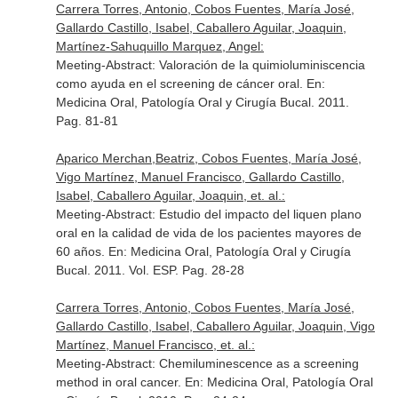
Carrera Torres, Antonio, Cobos Fuentes, María José,
Gallardo Castillo, Isabel, Caballero Aguilar, Joaquin,
Martínez-Sahuquillo Marquez, Angel:
Meeting-Abstract: Valoración de la quimioluminiscencia
como ayuda en el screening de cáncer oral.
En:
Medicina Oral, Patología Oral y Cirugía Bucal
. 2011.
Pag. 81-81
Aparico Merchan,Beatriz, Cobos Fuentes, María José,
Vigo Martínez, Manuel Francisco, Gallardo Castillo,
Isabel, Caballero Aguilar, Joaquin, et. al.:
Meeting-Abstract: Estudio del impacto del liquen plano
oral en la calidad de vida de los pacientes mayores de
60 años.
En: Medicina Oral, Patología Oral y Cirugía
Bucal
. 2011. Vol. ESP. Pag. 28-28
Carrera Torres, Antonio, Cobos Fuentes, María José,
Gallardo Castillo, Isabel, Caballero Aguilar, Joaquin, Vigo
Martínez, Manuel Francisco, et. al.:
Meeting-Abstract: Chemiluminescence as a screening
method in oral cancer.
En: Medicina Oral, Patología Oral