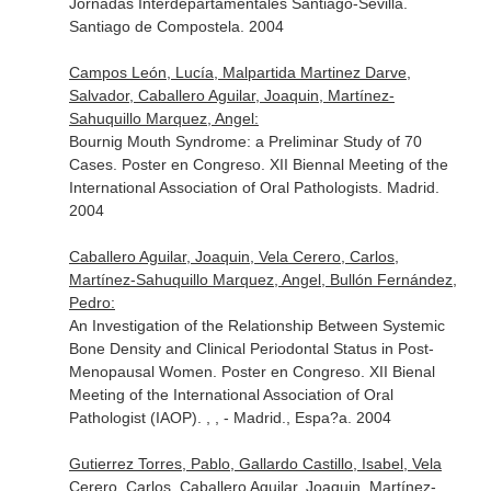
Jornadas Interdepartamentales Santiago-Sevilla.
Santiago de Compostela. 2004
Campos León, Lucía, Malpartida Martinez Darve,
Salvador, Caballero Aguilar, Joaquin, Martínez-
Sahuquillo Marquez, Angel:
Bournig Mouth Syndrome: a Preliminar Study of 70
Cases. Poster en Congreso. XII Biennal Meeting of the
International Association of Oral Pathologists. Madrid.
2004
Caballero Aguilar, Joaquin, Vela Cerero, Carlos,
Martínez-Sahuquillo Marquez, Angel, Bullón Fernández,
Pedro:
An Investigation of the Relationship Between Systemic
Bone Density and Clinical Periodontal Status in Post-
Menopausal Women. Poster en Congreso. XII Bienal
Meeting of the International Association of Oral
Pathologist (IAOP). , , - Madrid., Espa?a. 2004
Gutierrez Torres, Pablo, Gallardo Castillo, Isabel, Vela
Cerero, Carlos, Caballero Aguilar, Joaquin, Martínez-