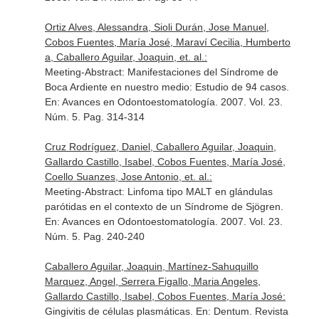
Ortiz Alves, Alessandra, Sioli Durán, Jose Manuel,
Cobos Fuentes, María José, Maraví Cecilia, Humberto
a, Caballero Aguilar, Joaquin, et. al.:
Meeting-Abstract: Manifestaciones del Síndrome de
Boca Ardiente en nuestro medio: Estudio de 94 casos.
En: Avances en Odontoestomatología
. 2007. Vol. 23.
Núm. 5. Pag. 314-314
Cruz Rodríguez, Daniel, Caballero Aguilar, Joaquin,
Gallardo Castillo, Isabel, Cobos Fuentes, María José,
Coello Suanzes, Jose Antonio, et. al.:
Meeting-Abstract: Linfoma tipo MALT en glándulas
parótidas en el contexto de un Síndrome de Sjögren.
En: Avances en Odontoestomatología
. 2007. Vol. 23.
Núm. 5. Pag. 240-240
Caballero Aguilar, Joaquin, Martínez-Sahuquillo
Marquez, Angel, Serrera Figallo, Maria Angeles,
Gallardo Castillo, Isabel, Cobos Fuentes, María José:
Gingivitis de células plasmáticas.
En: Dentum. Revista