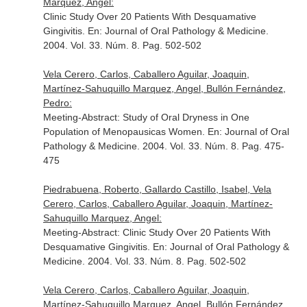
Marquez, Angel:
Clinic Study Over 20 Patients With Desquamative
Gingivitis.
En: Journal of Oral Pathology & Medicine
.
2004. Vol. 33. Núm. 8. Pag. 502-502
Vela Cerero, Carlos, Caballero Aguilar, Joaquin,
Martínez-Sahuquillo Marquez, Angel, Bullón Fernández,
Pedro:
Meeting-Abstract: Study of Oral Dryness in One
Population of Menopausicas Women.
En: Journal of Oral
Pathology & Medicine
. 2004. Vol. 33. Núm. 8. Pag. 475-
475
Piedrabuena, Roberto, Gallardo Castillo, Isabel, Vela
Cerero, Carlos, Caballero Aguilar, Joaquin, Martínez-
Sahuquillo Marquez, Angel:
Meeting-Abstract: Clinic Study Over 20 Patients With
Desquamative Gingivitis.
En: Journal of Oral Pathology &
Medicine
. 2004. Vol. 33. Núm. 8. Pag. 502-502
Vela Cerero, Carlos, Caballero Aguilar, Joaquin,
Martínez-Sahuquillo Marquez, Angel, Bullón Fernández,