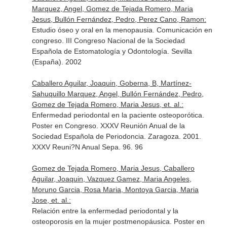
Marquez, Angel, Gomez de Tejada Romero, Maria
Jesus, Bullón Fernández, Pedro, Perez Cano, Ramon:
Estudio óseo y oral en la menopausia. Comunicación en
congreso. III Congreso Nacional de la Sociedad
Española de Estomatología y Odontología. Sevilla
(España). 2002
Caballero Aguilar, Joaquin, Goberna, B, Martínez-
Sahuquillo Marquez, Angel, Bullón Fernández, Pedro,
Gomez de Tejada Romero, Maria Jesus, et. al.:
Enfermedad periodontal en la paciente osteoporótica.
Poster en Congreso. XXXV Reunión Anual de la
Sociedad Española de Periodoncia. Zaragoza. 2001.
XXXV Reuni?N Anual Sepa. 96. 96
Gomez de Tejada Romero, Maria Jesus, Caballero
Aguilar, Joaquin, Vazquez Gamez, Maria Angeles,
Moruno Garcia, Rosa Maria, Montoya Garcia, Maria
Jose, et. al.:
Relación entre la enfermedad periodontal y la
osteoporosis en la mujer postmenopáusica. Poster en