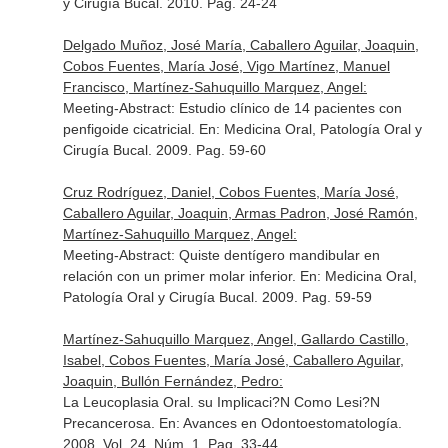
y Cirugía Bucal
. 2010. Pag. 24-24
Delgado Muñoz, José María, Caballero Aguilar, Joaquin,
Cobos Fuentes, María José, Vigo Martínez, Manuel
Francisco, Martínez-Sahuquillo Marquez, Angel:
Meeting-Abstract: Estudio clínico de 14 pacientes con
penfigoide cicatricial.
En: Medicina Oral, Patología Oral y
Cirugía Bucal
. 2009. Pag. 59-60
Cruz Rodríguez, Daniel, Cobos Fuentes, María José,
Caballero Aguilar, Joaquin, Armas Padron, José Ramón,
Martínez-Sahuquillo Marquez, Angel:
Meeting-Abstract: Quiste dentígero mandibular en
relación con un primer molar inferior.
En: Medicina Oral,
Patología Oral y Cirugía Bucal
. 2009. Pag. 59-59
Martínez-Sahuquillo Marquez, Angel, Gallardo Castillo,
Isabel, Cobos Fuentes, María José, Caballero Aguilar,
Joaquin, Bullón Fernández, Pedro:
La Leucoplasia Oral. su Implicaci?N Como Lesi?N
Precancerosa.
En: Avances en Odontoestomatología
.
2008. Vol. 24. Núm. 1. Pag. 33-44