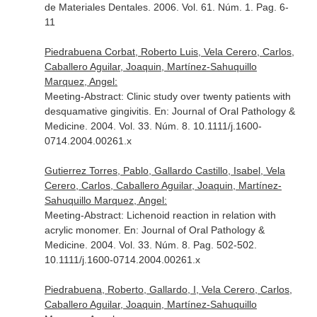
de Materiales Dentales
. 2006. Vol. 61. Núm. 1. Pag. 6-
11
Piedrabuena Corbat, Roberto Luis, Vela Cerero, Carlos,
Caballero Aguilar, Joaquin, Martínez-Sahuquillo
Marquez, Angel:
Meeting-Abstract: Clinic study over twenty patients with
desquamative gingivitis.
En: Journal of Oral Pathology &
Medicine
. 2004. Vol. 33. Núm. 8. 10.1111/j.1600-
0714.2004.00261.x
Gutierrez Torres, Pablo, Gallardo Castillo, Isabel, Vela
Cerero, Carlos, Caballero Aguilar, Joaquin, Martínez-
Sahuquillo Marquez, Angel:
Meeting-Abstract: Lichenoid reaction in relation with
acrylic monomer.
En: Journal of Oral Pathology &
Medicine
. 2004. Vol. 33. Núm. 8. Pag. 502-502.
10.1111/j.1600-0714.2004.00261.x
Piedrabuena, Roberto, Gallardo, I, Vela Cerero, Carlos,
Caballero Aguilar, Joaquin, Martínez-Sahuquillo