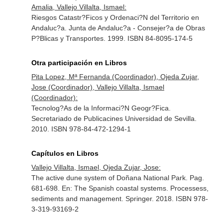
Amalia, Vallejo Villalta, Ismael:
Riesgos Catastr?Ficos y Ordenaci?N del Territorio en
Andaluc?a. Junta de Andaluc?a - Consejer?a de Obras
P?Blicas y Transportes. 1999. ISBN 84-8095-174-5
Otra participación en Libros
Pita Lopez, Mª Fernanda (Coordinador), Ojeda Zujar,
Jose (Coordinador), Vallejo Villalta, Ismael
(Coordinador):
Tecnolog?As de la Informaci?N Geogr?Fica.
Secretariado de Publicacines Universidad de Sevilla.
2010. ISBN 978-84-472-1294-1
Capítulos en Libros
Vallejo Villalta, Ismael, Ojeda Zujar, Jose:
The active dune system of Doñana National Park. Pag.
681-698.
En: The Spanish coastal systems. Processess,
sediments and management
. Springer. 2018. ISBN 978-
3-319-93169-2