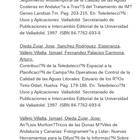
Seguimiento Multitemporal de la Calidad de las Aguas
Costeras en Andaluc?a a Trav?S del Tratamiento de IM?
Genes Landsat-Tm. Pag. 203-215.
En: Teledetecci?N :
Usos y Aplicaciones
. Valladolid. Secretariado de
Publicaciones e Intercambio Editorial de la Universidad
de Valladolid. 1997. ISBN 84-7762-693-6
Ojeda Zujar, Jose, Sanchez Rodriguez, Esperanza,
Vallejo Villalta, Ismael, Fernandez Palacios Carmona,
Arturo:
Contribuci?N de la Teledetecci?N Espacial a la
Planificaci?N de Campa?As Operativas de Control de la
Calidad de las Aguas Litorales: Estuario de los R?Os
Tinto-Odiel, Huelva. Pag. 179-186.
En: Teledetecci?N :
Usos y Aplicaciones
. Valladolid. Secretariado de
Publicaciones e Intercambio Editorial de la Universidad
de Valladolid. 1997. ISBN 84-7762-693-6
Vallejo Villalta, Ismael, Ojeda Zujar, Jose:
An?Lisis Morfom?Tricos de las Dunas M?Viles de
Andalucia y Canarias: Fotogrametr?a y Lidar- Nuevas
Herramientas para la Difusi?N de la Informaci?N Sobre