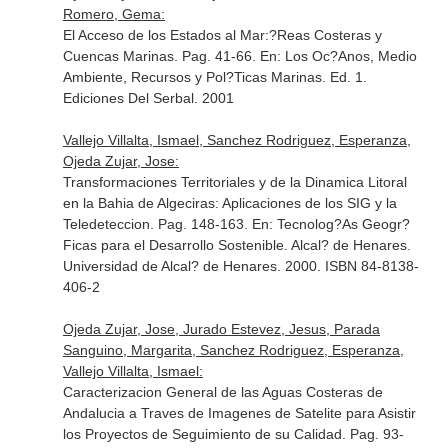
Romero, Gema:
El Acceso de los Estados al Mar:?Reas Costeras y
Cuencas Marinas. Pag. 41-66.
En: Los Oc?Anos, Medio
Ambiente, Recursos y Pol?Ticas Marinas
. Ed. 1.
Ediciones Del Serbal. 2001
Vallejo Villalta, Ismael, Sanchez Rodriguez, Esperanza,
Ojeda Zujar, Jose:
Transformaciones Territoriales y de la Dinamica Litoral
en la Bahia de Algeciras: Aplicaciones de los SIG y la
Teledeteccion. Pag. 148-163.
En: Tecnolog?As Geogr?
Ficas para el Desarrollo Sostenible
. Alcal? de Henares.
Universidad de Alcal? de Henares. 2000. ISBN 84-8138-
406-2
Ojeda Zujar, Jose, Jurado Estevez, Jesus, Parada
Sanguino, Margarita, Sanchez Rodriguez, Esperanza,
Vallejo Villalta, Ismael:
Caracterizacion General de las Aguas Costeras de
Andalucia a Traves de Imagenes de Satelite para Asistir
los Proyectos de Seguimiento de su Calidad. Pag. 93-