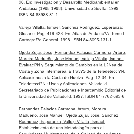
98.
En: Investigacion y Desarrollo Medioambiental en
Andalucia (1995-1998)
. Universidad de Sevilla. 1999.
ISBN 84-88988-31-1
Vallejo Villalta, Ismael, Sanchez Rodriguez, Esperanza:
Glosario. Pag. 419-423.
En: Atlas de Andaluc?A. Tomo I.
Cartograf?a General
. 1998. ISBN 84-8095-131-1
Ojeda Zujar, Jose, Fernandez Palacios Carmona, Arturo,
Moreira Madueño, Jose Manuel, Vallejo Villalta, Ismael:
Evaluaci?N y Seguimiento de Cambios en la L?Nea de
Costa y Zona Intermareal a Trav?S de la Teledetecci?N.
Aplicaciones a la Costa de Huelva. Pag. 12-34.
En:
Teledetecci?N : Usos y Aplicaciones
. Valladolid.
Secretariado de Publicaciones e Intercambio Editorial de
la Universidad de Valladolid. 1997. ISBN 84-7762-693-6
Fernandez Palacios Carmona, Arturo, Moreira
Madueño, Jose Manuel, Ojeda Zujar, Jose, Sanchez
Rodriguez, Esperanza, Vallejo Villalta, Ismael:
Establecimiento de una Metodolog?a para el