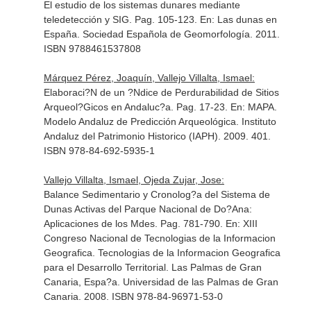
El estudio de los sistemas dunares mediante
teledetección y SIG. Pag. 105-123.
En: Las dunas en
España
. Sociedad Española de Geomorfología. 2011.
ISBN 9788461537808
Márquez Pérez, Joaquín, Vallejo Villalta, Ismael:
Elaboraci?N de un ?Ndice de Perdurabilidad de Sitios
Arqueol?Gicos en Andaluc?a. Pag. 17-23.
En: MAPA.
Modelo Andaluz de Predicción Arqueológica
. Instituto
Andaluz del Patrimonio Historico (IAPH). 2009. 401.
ISBN 978-84-692-5935-1
Vallejo Villalta, Ismael, Ojeda Zujar, Jose:
Balance Sedimentario y Cronolog?a del Sistema de
Dunas Activas del Parque Nacional de Do?Ana:
Aplicaciones de los Mdes. Pag. 781-790.
En: XIII
Congreso Nacional de Tecnologias de la Informacion
Geografica. Tecnologias de la Informacion Geografica
para el Desarrollo Territorial
. Las Palmas de Gran
Canaria, Espa?a. Universidad de las Palmas de Gran
Canaria. 2008. ISBN 978-84-96971-53-0