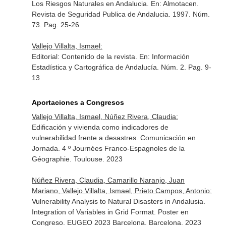
Los Riesgos Naturales en Andalucia.
En: Almotacen.
Revista de Seguridad Publica de Andalucia
. 1997. Núm.
73. Pag. 25-26
Vallejo Villalta, Ismael:
Editorial: Contenido de la revista.
En: Información
Estadística y Cartográfica de Andalucía
. Núm. 2. Pag. 9-
13
Aportaciones a Congresos
Vallejo Villalta, Ismael, Núñez Rivera, Claudia:
Edificación y vivienda como indicadores de
vulnerabilidad frente a desastres. Comunicación en
Jornada. 4 º Journées Franco-Espagnoles de la
Géographie. Toulouse. 2023
Núñez Rivera, Claudia, Camarillo Naranjo, Juan
Mariano, Vallejo Villalta, Ismael, Prieto Campos, Antonio:
Vulnerability Analysis to Natural Disasters in Andalusia.
Integration of Variables in Grid Format. Poster en
Congreso. EUGEO 2023 Barcelona. Barcelona. 2023