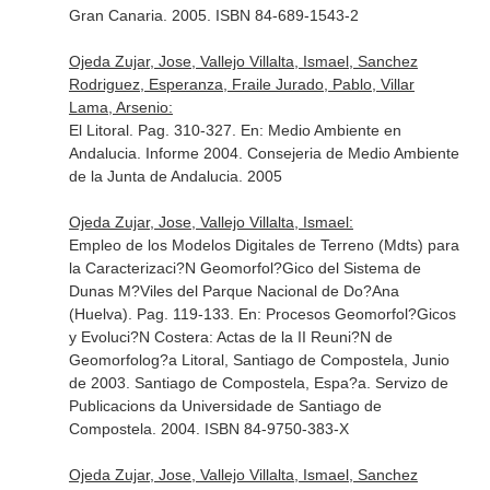
Gran Canaria. 2005. ISBN 84-689-1543-2
Ojeda Zujar, Jose, Vallejo Villalta, Ismael, Sanchez
Rodriguez, Esperanza, Fraile Jurado, Pablo, Villar
Lama, Arsenio:
El Litoral. Pag. 310-327.
En: Medio Ambiente en
Andalucia. Informe 2004
. Consejeria de Medio Ambiente
de la Junta de Andalucia. 2005
Ojeda Zujar, Jose, Vallejo Villalta, Ismael:
Empleo de los Modelos Digitales de Terreno (Mdts) para
la Caracterizaci?N Geomorfol?Gico del Sistema de
Dunas M?Viles del Parque Nacional de Do?Ana
(Huelva). Pag. 119-133.
En: Procesos Geomorfol?Gicos
y Evoluci?N Costera: Actas de la II Reuni?N de
Geomorfolog?a Litoral, Santiago de Compostela, Junio
de 2003
. Santiago de Compostela, Espa?a. Servizo de
Publicacions da Universidade de Santiago de
Compostela. 2004. ISBN 84-9750-383-X
Ojeda Zujar, Jose, Vallejo Villalta, Ismael, Sanchez