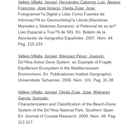
Vallejo Villalta, Ismael, Hernández Calvento,Luis, Álvarez
Francoso, José Ignacio, Ojeda Zujar, Jose:
Fotogrametr?a Digital y Lidar Como Fuentes de
Informaci?N en Geomorfolog?a Litoral (Marismas
Mareales y Sistemas Dunares): el Potencial de su an?
Lisis Espacial a Trav?S de SIG.
En: Boletín de la
Asociación de Geógrafos Españoles
. 2007. Núm. 44.
Pag. 215-233
Vallejo Villalta, Ismael, Márquez Pérez, Joaquín:
Do?Ana Active Dune System: an Example of Fragile
Equilibrium Ecosystem in the Mediterraneam
Environment.
En: Publicationes Instituti Geographici
Universitatis Tartuensis
. 2006. Núm. 101. Pag. 31-38
Vallejo Villalta, Ismael, Ojeda Zujar, Jose, Malvarez
García, Gonzalo:
Characterization and Classification of the Beach-Dune
System of the Do?Ana Natonal Park, Southern Spain.
En: Journal of Coastal Research
. 2006. Núm. 48. Pag.
112-117