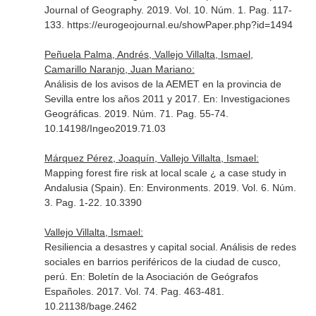
Journal of Geography
. 2019. Vol. 10. Núm. 1. Pag. 117-
133. https://eurogeojournal.eu/showPaper.php?id=1494
Peñuela Palma, Andrés, Vallejo Villalta, Ismael,
Camarillo Naranjo, Juan Mariano:
Análisis de los avisos de la AEMET en la provincia de
Sevilla entre los años 2011 y 2017.
En: Investigaciones
Geográficas
. 2019. Núm. 71. Pag. 55-74.
10.14198/Ingeo2019.71.03
Márquez Pérez, Joaquín, Vallejo Villalta, Ismael:
Mapping forest fire risk at local scale ¿ a case study in
Andalusia (Spain).
En: Environments
. 2019. Vol. 6. Núm.
3. Pag. 1-22. 10.3390
Vallejo Villalta, Ismael:
Resiliencia a desastres y capital social. Análisis de redes
sociales en barrios periféricos de la ciudad de cusco,
perú.
En: Boletín de la Asociación de Geógrafos
Españoles
. 2017. Vol. 74. Pag. 463-481.
10.21138/bage.2462