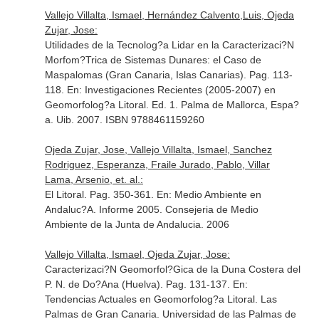
Vallejo Villalta, Ismael, Hernández Calvento,Luis, Ojeda
Zujar, Jose:
Utilidades de la Tecnolog?a Lidar en la Caracterizaci?N
Morfom?Trica de Sistemas Dunares: el Caso de
Maspalomas (Gran Canaria, Islas Canarias). Pag. 113-
118.
En: Investigaciones Recientes (2005-2007) en
Geomorfolog?a Litoral
. Ed. 1. Palma de Mallorca, Espa?
a. Uib. 2007. ISBN 9788461159260
Ojeda Zujar, Jose, Vallejo Villalta, Ismael, Sanchez
Rodriguez, Esperanza, Fraile Jurado, Pablo, Villar
Lama, Arsenio, et. al.:
El Litoral. Pag. 350-361.
En: Medio Ambiente en
Andaluc?A. Informe 2005
. Consejeria de Medio
Ambiente de la Junta de Andalucia. 2006
Vallejo Villalta, Ismael, Ojeda Zujar, Jose:
Caracterizaci?N Geomorfol?Gica de la Duna Costera del
P. N. de Do?Ana (Huelva). Pag. 131-137.
En:
Tendencias Actuales en Geomorfolog?a Litoral
. Las
Palmas de Gran Canaria. Universidad de las Palmas de