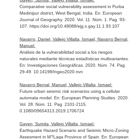
Gayen, Sumita, Vallejo Villalta, Ismael:
Comparative social vulnerability assessment in Purba
Medinipur district, West Bengal, India.
En: European
Journal of Geography
. 2020. Vol. 11. Núm. 1. Pag. 93-
107. https://doi.org/10.48088/ejg.s.gay.11.1.93.107
Navarro, Daniel, Vallejo Villalta, Ismael, Navarro Bernal,
Manuel:
Análisis de la vulnerabilidad social a los riesgos
naturales mediante técnicas estadísticas multivariantes.
En: Investigaciones Geográficas
. 2020. Núm. 74. Pag.
29-49. 10.14198/Ingeo2020.nvn
Navarro Bernal, Manuel, Vallejo Villalta, Ismael:
Future urban seismic risk scenarios using a cellular
automata model.
En: European Planning Studies
. 2020.
Vol. 28. Núm. 11. Pag. 2101-2115.
0.1080/09654313.2019.1706724
Gayen, Sumita, Vallejo Villalta, Ismael:
Earthquake Hazard Scenario and Seismic Micro-Zoning
Assesment in M?Laga Province of Spain.
En: European