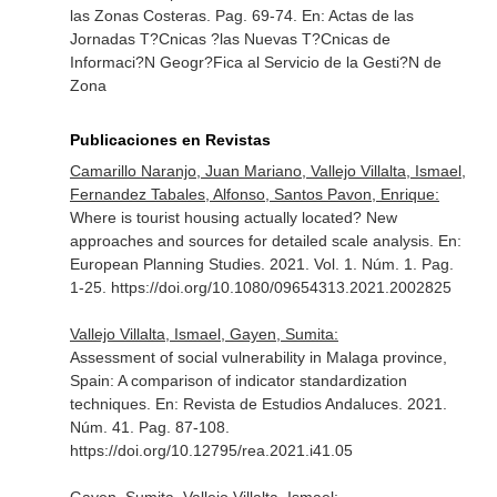
las Zonas Costeras. Pag. 69-74.
En: Actas de las
Jornadas T?Cnicas ?las Nuevas T?Cnicas de
Informaci?N Geogr?Fica al Servicio de la Gesti?N de
Zona
Publicaciones en Revistas
Camarillo Naranjo, Juan Mariano, Vallejo Villalta, Ismael,
Fernandez Tabales, Alfonso, Santos Pavon, Enrique:
Where is tourist housing actually located? New
approaches and sources for detailed scale analysis.
En:
European Planning Studies
. 2021. Vol. 1. Núm. 1. Pag.
1-25. https://doi.org/10.1080/09654313.2021.2002825
Vallejo Villalta, Ismael, Gayen, Sumita:
Assessment of social vulnerability in Malaga province,
Spain: A comparison of indicator standardization
techniques.
En: Revista de Estudios Andaluces
. 2021.
Núm. 41. Pag. 87-108.
https://doi.org/10.12795/rea.2021.i41.05