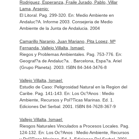
Rodriguez, Esperanza, Fraile Jurado, Pablo, Villar
Lama, Arsenio:
El Litoral. Pag. 299-320.
En: Medio Ambiente en
Andaluc?A. Informe 2003
. Consejeria de Medio
Ambiente de la Junta de Andalucia. 2004
Camarillo Naranjo, Juan Mariano, Pita Lopez, Mª
Fernanda, Vallejo Villalta, Ismael:
Riegos y Problemas Ambientales. Pag. 753-776.
En:
Geograf?a de Andaluc?a
. . Barcelona, Espa?a. Ariel
(Grupo Planeta). 2003. ISBN 84-344-3476-8
Vallejo Villalta, Ismael:
Estudio de Caso: Peligrosidad Natural en la Region del
Caribe. Pag. 141-143.
En: Los Oc?Anos : Medio
Ambiente, Recursos y Pol?Ticas Marinas
. Ed. 1.
Ediciones Del Serbal. 2001. ISBN 84-7628-367-9
Vallejo Villalta, Ismael:
Riesgos Naturales Vinculados a Procesos Locales. Pag.
124-132.
En: Los Oc?Anos : Medio Ambiente, Recursos