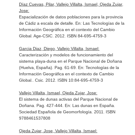
Díaz Cuevas, Pilar, Vallejo Villalta, Ismael, Ojeda Zujar,
Jose:
Espacialización de datos poblaciones para la provincia
de Cádiz a escala de detalle.
En: Las Tecnologías de la
Información Geográfica en el contexto del Cambio
Global
. Age-CSIC. 2012. ISBN 84-695-4759-3
Garcia Diaz, Diego, Vallejo Villalta, Ismael:
Caracterización y modelos de funcionamiento del
sistema playa-duna en el Parque Nacional de Doñana
(Huelva, España). Pag. 61-69.
En: Tecnologías de la
Información Geográfica en el contexto de Cambio
Global.
. Csic. 2012. ISBN 10:84-695-4759-3
Vallejo Villalta, Ismael, Ojeda Zujar, Jose:
El sistema de dunas activas del Parque Nacional de
Doñana. Pag. 427-444.
En: Las dunas en España
.
Sociedad Española de Geomorfología. 2011. ISBN
9788461537808
Ojeda Zujar, Jose, Vallejo Villalta, Ismael: