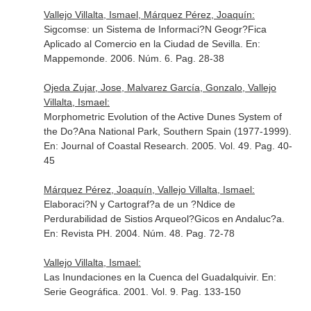
Vallejo Villalta, Ismael, Márquez Pérez, Joaquín:
Sigcomse: un Sistema de Informaci?N Geogr?Fica
Aplicado al Comercio en la Ciudad de Sevilla.
En:
Mappemonde
. 2006. Núm. 6. Pag. 28-38
Ojeda Zujar, Jose, Malvarez García, Gonzalo, Vallejo
Villalta, Ismael:
Morphometric Evolution of the Active Dunes System of
the Do?Ana National Park, Southern Spain (1977-1999).
En: Journal of Coastal Research
. 2005. Vol. 49. Pag. 40-
45
Márquez Pérez, Joaquín, Vallejo Villalta, Ismael:
Elaboraci?N y Cartograf?a de un ?Ndice de
Perdurabilidad de Sistios Arqueol?Gicos en Andaluc?a.
En: Revista PH
. 2004. Núm. 48. Pag. 72-78
Vallejo Villalta, Ismael:
Las Inundaciones en la Cuenca del Guadalquivir.
En:
Serie Geográfica
. 2001. Vol. 9. Pag. 133-150