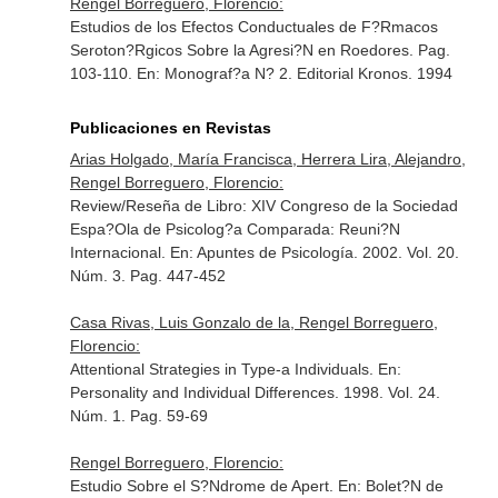
Rengel Borreguero, Florencio:
Estudios de los Efectos Conductuales de F?Rmacos
Seroton?Rgicos Sobre la Agresi?N en Roedores. Pag.
103-110.
En: Monograf?a N? 2
. Editorial Kronos. 1994
Publicaciones en Revistas
Arias Holgado, María Francisca, Herrera Lira, Alejandro,
Rengel Borreguero, Florencio:
Review/Reseña de Libro: XIV Congreso de la Sociedad
Espa?Ola de Psicolog?a Comparada: Reuni?N
Internacional.
En: Apuntes de Psicología
. 2002. Vol. 20.
Núm. 3. Pag. 447-452
Casa Rivas, Luis Gonzalo de la, Rengel Borreguero,
Florencio:
Attentional Strategies in Type-a Individuals.
En:
Personality and Individual Differences
. 1998. Vol. 24.
Núm. 1. Pag. 59-69
Rengel Borreguero, Florencio:
Estudio Sobre el S?Ndrome de Apert.
En: Bolet?N de