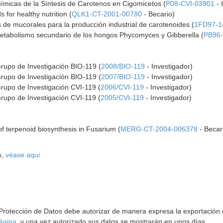
uímicas de la Síntesis de Carotenos en Cigomicetos (
P08-CVI-03901
- 
 for healthy nutrition (
QLK1-CT-2001-00780
- Becario)
 de mucorales para la producción industrial de carotenoides (
1FD97-1
metabolismo secundario de los hongos Phycomyces y Gibberella (
PB96
Grupo de Investigación BIO-119 (
2008/BIO-119
- Investigador)
Grupo de Investigación BIO-119 (
2007/BIO-119
- Investigador)
rupo de Investigación CVI-119 (
2006/CVI-119
- Investigador)
rupo de Investigación CVI-119 (
2005/CVI-119
- Investigador)
of terpenoid biosynthesis in Fusarium (
MERG-CT-2004-006378
- Becar
s,
véase aqui
 Protección de Datos debe autorizar de manera expresa la exportación d
ágina
, y una vez autorizado sus datos se mostrarán en unos días