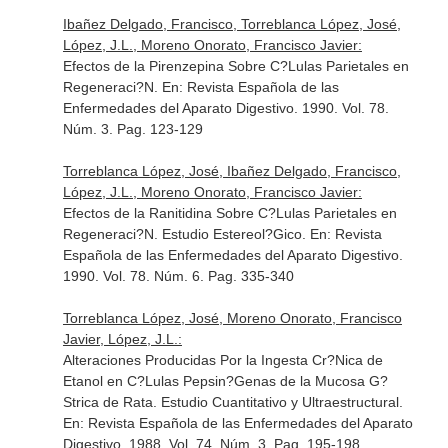
Ibañez Delgado, Francisco, Torreblanca López, José,
López, J.L., Moreno Onorato, Francisco Javier:
Efectos de la Pirenzepina Sobre C?Lulas Parietales en
Regeneraci?N.
En: Revista Española de las
Enfermedades del Aparato Digestivo
. 1990. Vol. 78.
Núm. 3. Pag. 123-129
Torreblanca López, José, Ibañez Delgado, Francisco,
López, J.L., Moreno Onorato, Francisco Javier:
Efectos de la Ranitidina Sobre C?Lulas Parietales en
Regeneraci?N. Estudio Estereol?Gico.
En: Revista
Española de las Enfermedades del Aparato Digestivo
.
1990. Vol. 78. Núm. 6. Pag. 335-340
Torreblanca López, José, Moreno Onorato, Francisco
Javier, López, J.L.:
Alteraciones Producidas Por la Ingesta Cr?Nica de
Etanol en C?Lulas Pepsin?Genas de la Mucosa G?
Strica de Rata. Estudio Cuantitativo y Ultraestructural.
En: Revista Española de las Enfermedades del Aparato
Digestivo
. 1988. Vol. 74. Núm. 3. Pag. 195-198