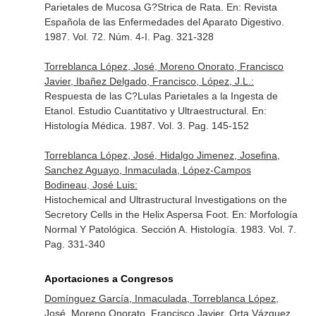
Parietales de Mucosa G?Strica de Rata.
En: Revista
Española de las Enfermedades del Aparato Digestivo
.
1987. Vol. 72. Núm. 4-I. Pag. 321-328
Torreblanca López, José, Moreno Onorato, Francisco
Javier, Ibañez Delgado, Francisco, López, J.L.:
Respuesta de las C?Lulas Parietales a la Ingesta de
Etanol. Estudio Cuantitativo y Ultraestructural.
En:
Histología Médica
. 1987. Vol. 3. Pag. 145-152
Torreblanca López, José, Hidalgo Jimenez, Josefina,
Sanchez Aguayo, Inmaculada, López-Campos
Bodineau, José Luis:
Histochemical and Ultrastructural Investigations on the
Secretory Cells in the Helix Aspersa Foot.
En: Morfología
Normal Y Patológica. Sección A. Histología
. 1983. Vol. 7.
Pag. 331-340
Aportaciones a Congresos
Domínguez García, Inmaculada, Torreblanca López,
José, Moreno Onorato, Francisco Javier, Orta Vázquez,