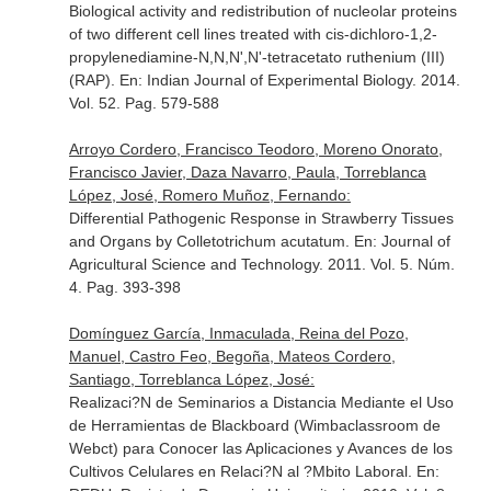
Biological activity and redistribution of nucleolar proteins
of two different cell lines treated with cis-dichloro-1,2-
propylenediamine-N,N,N',N'-tetracetato ruthenium (III)
(RAP).
En: Indian Journal of Experimental Biology
. 2014.
Vol. 52. Pag. 579-588
Arroyo Cordero, Francisco Teodoro, Moreno Onorato,
Francisco Javier, Daza Navarro, Paula, Torreblanca
López, José, Romero Muñoz, Fernando:
Differential Pathogenic Response in Strawberry Tissues
and Organs by Colletotrichum acutatum.
En: Journal of
Agricultural Science and Technology
. 2011. Vol. 5. Núm.
4. Pag. 393-398
Domínguez García, Inmaculada, Reina del Pozo,
Manuel, Castro Feo, Begoña, Mateos Cordero,
Santiago, Torreblanca López, José:
Realizaci?N de Seminarios a Distancia Mediante el Uso
de Herramientas de Blackboard (Wimbaclassroom de
Webct) para Conocer las Aplicaciones y Avances de los
Cultivos Celulares en Relaci?N al ?Mbito Laboral.
En: