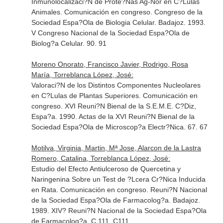
Inmunolocalizaci?N de Prote?Nas Ag-Nor en C?Lulas
Animales. Comunicación en congreso. Congreso de la
Sociedad Espa?Ola de Biologia Celular. Badajoz. 1993.
V Congreso Nacional de la Sociedad Espa?Ola de
Biolog?a Celular. 90. 91
Moreno Onorato, Francisco Javier, Rodrigo, Rosa
María, Torreblanca López, José:
Valoraci?N de los Distintos Componentes Nucleolares
en C?Lulas de Plantas Superiores. Comunicación en
congreso. XVI Reuni?N Bienal de la S.E.M.E. C?Diz,
Espa?a. 1990. Actas de la XVI Reuni?N Bienal de la
Sociedad Espa?Ola de Microscop?a Electr?Nica. 67. 67
Motilva, Virginia, Martin, Mª Jose, Alarcon de la Lastra
Romero, Catalina, Torreblanca López, José:
Estudio del Efecto Antiulceroso de Quercetina y
Naringenina Sobre un Test de ?Lcera Cr?Nica Inducida
en Rata. Comunicación en congreso. Reuni?N Nacional
de la Sociedad Espa?Ola de Farmacolog?a. Badajoz.
1989. XIV? Reuni?N Nacional de la Sociedad Espa?Ola
de Farmacolog?a. C 111. C111