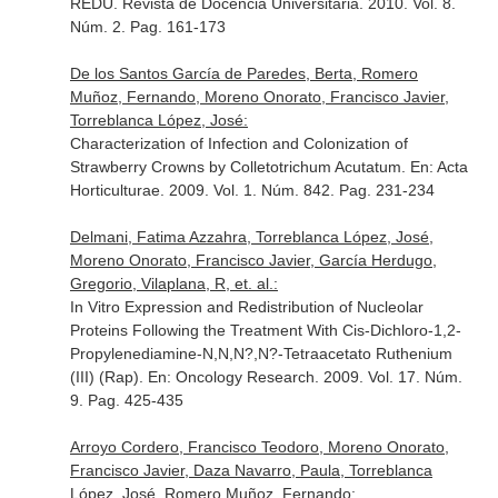
REDU. Revista de Docencia Universitaria
. 2010. Vol. 8.
Núm. 2. Pag. 161-173
De los Santos García de Paredes, Berta, Romero
Muñoz, Fernando, Moreno Onorato, Francisco Javier,
Torreblanca López, José:
Characterization of Infection and Colonization of
Strawberry Crowns by Colletotrichum Acutatum.
En: Acta
Horticulturae
. 2009. Vol. 1. Núm. 842. Pag. 231-234
Delmani, Fatima Azzahra, Torreblanca López, José,
Moreno Onorato, Francisco Javier, García Herdugo,
Gregorio, Vilaplana, R, et. al.:
In Vitro Expression and Redistribution of Nucleolar
Proteins Following the Treatment With Cis-Dichloro-1,2-
Propylenediamine-N,N,N?,N?-Tetraacetato Ruthenium
(III) (Rap).
En: Oncology Research
. 2009. Vol. 17. Núm.
9. Pag. 425-435
Arroyo Cordero, Francisco Teodoro, Moreno Onorato,
Francisco Javier, Daza Navarro, Paula, Torreblanca
López, José, Romero Muñoz, Fernando: