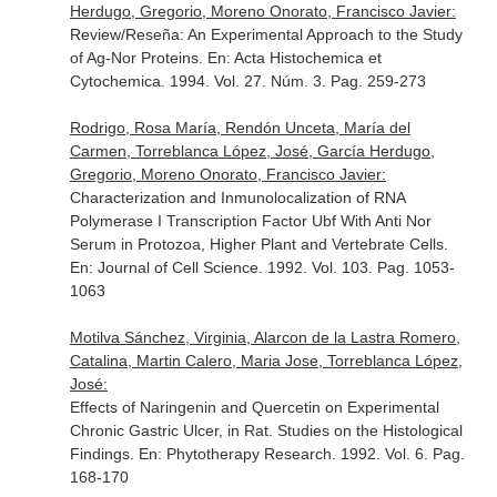
Herdugo, Gregorio, Moreno Onorato, Francisco Javier:
Review/Reseña: An Experimental Approach to the Study
of Ag-Nor Proteins.
En: Acta Histochemica et
Cytochemica
. 1994. Vol. 27. Núm. 3. Pag. 259-273
Rodrigo, Rosa María, Rendón Unceta, María del
Carmen, Torreblanca López, José, García Herdugo,
Gregorio, Moreno Onorato, Francisco Javier:
Characterization and Inmunolocalization of RNA
Polymerase I Transcription Factor Ubf With Anti Nor
Serum in Protozoa, Higher Plant and Vertebrate Cells.
En: Journal of Cell Science
. 1992. Vol. 103. Pag. 1053-
1063
Motilva Sánchez, Virginia, Alarcon de la Lastra Romero,
Catalina, Martin Calero, Maria Jose, Torreblanca López,
José:
Effects of Naringenin and Quercetin on Experimental
Chronic Gastric Ulcer, in Rat. Studies on the Histological
Findings.
En: Phytotherapy Research
. 1992. Vol. 6. Pag.
168-170