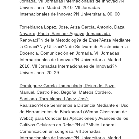
Jornada. VII Jornadas Internacionales de Innovaci?N
Universitaria. Madrid. 2010. VII Jornadas
Internacionales de Innovaci?N Universitaria. 00. 00
Torreblanca López, José, Ariza García, Antonio, Daza
Navarro, Paula, Sanchez Aguayo, Inmaculada:
Renovaci?N de la Metodolog?a de Ense?Anza Mediante
la Creaci?N y Utilizaci?N de Software de Asistencia a la
Docencia. Comunicación en Jornada. VII Jornadas
Internacionales de Innovaci?N Universitaria. Madrid.
2010. VII Jornadas Internacionales de Innovaci?N
Universitaria. 20. 29
Domínguez García, Inmaculada, Reina del Pozo,
Manuel, Castro Feo, Begoña, Mateos Cordero,
Santiago, Torreblanca López, José:
Realizaci?N de Seminarios a Distancia Mediante el Uso
de Herramientas de Blackboard (Wimba Classroom de
Webct) para Conocer las Aplicaciones y Avances de los
Cultivos Celulares en Relaci?N al ?Mbito Laboral.
Comunicación en congreso. VII Jornadas
Internacionales de Innovaci?N Universitaria. Madrid.