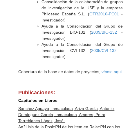
Consolidación de la colaboración de grupos
de investigación de la USE y la empresa
Philoseed España S.L. (
OTR2010-PC01
-
Investigador)
Ayuda a la Consolidación del Grupo de
Investigación BIO-132 (
2009/BIO-132
-
Investigador)
Ayuda a la Consolidación del Grupo de
Investigación CVI-132 (
2005/CVI-132
-
Investigador)
Cobertura de la base de datos de proyectos,
véase aqui
Publicaciones:
Capítulos en Libros
Sanchez Aguayo, Inmaculada, Ariza García, Antonio,
Domínguez García, Inmaculada, Amores, Petra,
Torreblanca López, José:
An?Lisis de la Posici?N de los Item en Relaci?N con los