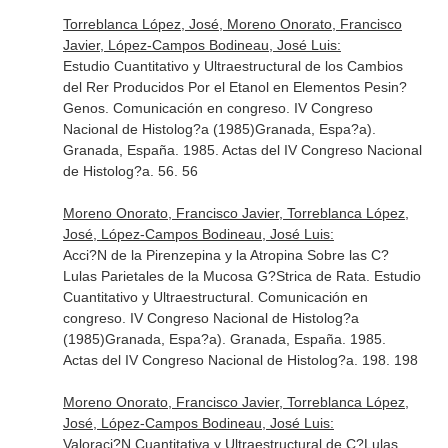
Torreblanca López, José, Moreno Onorato, Francisco
Javier, López-Campos Bodineau, José Luis:
Estudio Cuantitativo y Ultraestructural de los Cambios
del Rer Producidos Por el Etanol en Elementos Pesin?
Genos. Comunicación en congreso. IV Congreso
Nacional de Histolog?a (1985)Granada, Espa?a).
Granada, España. 1985. Actas del IV Congreso Nacional
de Histolog?a. 56. 56
Moreno Onorato, Francisco Javier, Torreblanca López,
José, López-Campos Bodineau, José Luis:
Acci?N de la Pirenzepina y la Atropina Sobre las C?
Lulas Parietales de la Mucosa G?Strica de Rata. Estudio
Cuantitativo y Ultraestructural. Comunicación en
congreso. IV Congreso Nacional de Histolog?a
(1985)Granada, Espa?a). Granada, España. 1985.
Actas del IV Congreso Nacional de Histolog?a. 198. 198
Moreno Onorato, Francisco Javier, Torreblanca López,
José, López-Campos Bodineau, José Luis:
Valoraci?N Cuantitativa y Ultraestructural de C?Lulas