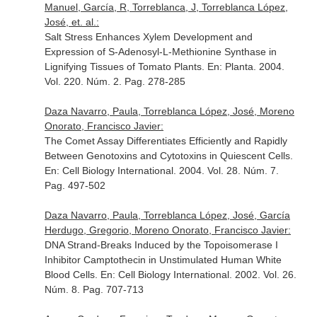
Manuel, García, R, Torreblanca, J, Torreblanca López,
José, et. al.:
Salt Stress Enhances Xylem Development and
Expression of S-Adenosyl-L-Methionine Synthase in
Lignifying Tissues of Tomato Plants.
En: Planta
. 2004.
Vol. 220. Núm. 2. Pag. 278-285
Daza Navarro, Paula, Torreblanca López, José, Moreno
Onorato, Francisco Javier:
The Comet Assay Differentiates Efficiently and Rapidly
Between Genotoxins and Cytotoxins in Quiescent Cells.
En: Cell Biology International
. 2004. Vol. 28. Núm. 7.
Pag. 497-502
Daza Navarro, Paula, Torreblanca López, José, García
Herdugo, Gregorio, Moreno Onorato, Francisco Javier:
DNA Strand-Breaks Induced by the Topoisomerase I
Inhibitor Camptothecin in Unstimulated Human White
Blood Cells.
En: Cell Biology International
. 2002. Vol. 26.
Núm. 8. Pag. 707-713