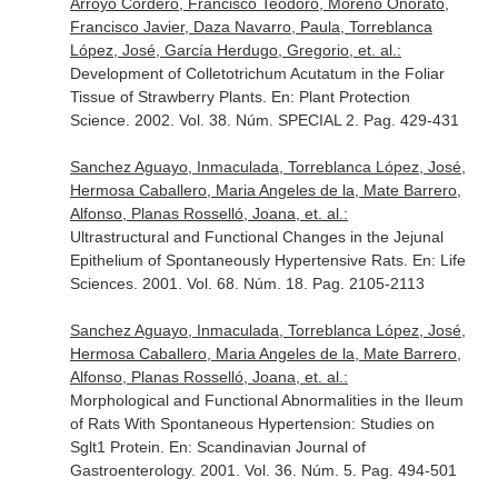
Arroyo Cordero, Francisco Teodoro, Moreno Onorato,
Francisco Javier, Daza Navarro, Paula, Torreblanca
López, José, García Herdugo, Gregorio, et. al.:
Development of Colletotrichum Acutatum in the Foliar
Tissue of Strawberry Plants.
En: Plant Protection
Science
. 2002. Vol. 38. Núm. SPECIAL 2. Pag. 429-431
Sanchez Aguayo, Inmaculada, Torreblanca López, José,
Hermosa Caballero, Maria Angeles de la, Mate Barrero,
Alfonso, Planas Rosselló, Joana, et. al.:
Ultrastructural and Functional Changes in the Jejunal
Epithelium of Spontaneously Hypertensive Rats.
En: Life
Sciences
. 2001. Vol. 68. Núm. 18. Pag. 2105-2113
Sanchez Aguayo, Inmaculada, Torreblanca López, José,
Hermosa Caballero, Maria Angeles de la, Mate Barrero,
Alfonso, Planas Rosselló, Joana, et. al.:
Morphological and Functional Abnormalities in the Ileum
of Rats With Spontaneous Hypertension: Studies on
Sglt1 Protein.
En: Scandinavian Journal of
Gastroenterology
. 2001. Vol. 36. Núm. 5. Pag. 494-501