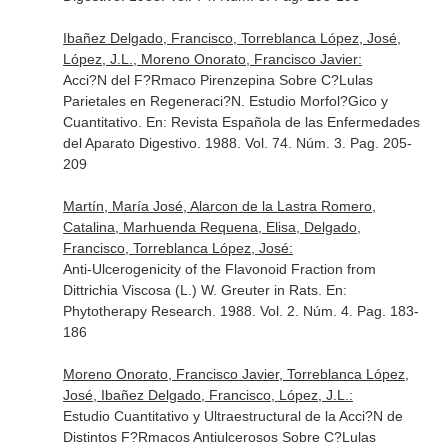
Ibañez Delgado, Francisco, Torreblanca López, José,
López, J.L., Moreno Onorato, Francisco Javier:
Acci?N del F?Rmaco Pirenzepina Sobre C?Lulas
Parietales en Regeneraci?N. Estudio Morfol?Gico y
Cuantitativo.
En: Revista Española de las Enfermedades
del Aparato Digestivo
. 1988. Vol. 74. Núm. 3. Pag. 205-
209
Martín, María José, Alarcon de la Lastra Romero,
Catalina, Marhuenda Requena, Elisa, Delgado,
Francisco, Torreblanca López, José:
Anti-Ulcerogenicity of the Flavonoid Fraction from
Dittrichia Viscosa (L.) W. Greuter in Rats.
En:
Phytotherapy Research
. 1988. Vol. 2. Núm. 4. Pag. 183-
186
Moreno Onorato, Francisco Javier, Torreblanca López,
José, Ibañez Delgado, Francisco, López, J.L.:
Estudio Cuantitativo y Ultraestructural de la Acci?N de
Distintos F?Rmacos Antiulcerosos Sobre C?Lulas