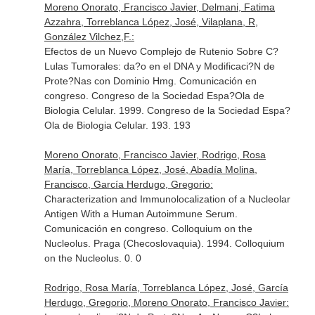
Moreno Onorato, Francisco Javier, Delmani, Fatima
Azzahra, Torreblanca López, José, Vilaplana, R,
González Vilchez,F.:
Efectos de un Nuevo Complejo de Rutenio Sobre C?
Lulas Tumorales: da?o en el DNA y Modificaci?N de
Prote?Nas con Dominio Hmg. Comunicación en
congreso. Congreso de la Sociedad Espa?Ola de
Biologia Celular. 1999. Congreso de la Sociedad Espa?
Ola de Biologia Celular. 193. 193
Moreno Onorato, Francisco Javier, Rodrigo, Rosa
María, Torreblanca López, José, Abadía Molina,
Francisco, García Herdugo, Gregorio:
Characterization and Immunolocalization of a Nucleolar
Antigen With a Human Autoimmune Serum.
Comunicación en congreso. Colloquium on the
Nucleolus. Praga (Checoslovaquia). 1994. Colloquium
on the Nucleolus. 0. 0
Rodrigo, Rosa María, Torreblanca López, José, García
Herdugo, Gregorio, Moreno Onorato, Francisco Javier: