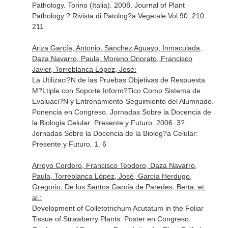
Pathology. Torino (Italia). 2008. Journal of Plant
Pathology ? Rivista di Patolog?a Vegetale Vol 90. 210.
211
Ariza García, Antonio, Sanchez Aguayo, Inmaculada,
Daza Navarro, Paula, Moreno Onorato, Francisco
Javier, Torreblanca López, José:
La Utilizaci?N de las Pruebas Objetivas de Respuesta
M?Ltiple con Soporte Inform?Tico Como Sistema de
Evaluaci?N y Entrenamiento-Seguimiento del Alumnado.
Ponencia en Congreso. Jornadas Sobre la Docencia de
la Biologia Celular: Presente y Futuro. 2006. 3?
Jornadas Sobre la Docencia de la Biolog?a Celular:
Presente y Futuro. 1. 6
Arroyo Cordero, Francisco Teodoro, Daza Navarro,
Paula, Torreblanca López, José, García Herdugo,
Gregorio, De los Santos García de Paredes, Berta, et.
al.:
Development of Colletotrichum Acutatum in the Foliar
Tissue of Strawberry Plants. Poster en Congreso.