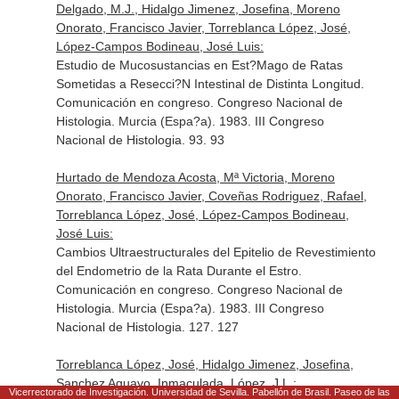
Delgado, M.J., Hidalgo Jimenez, Josefina, Moreno
Onorato, Francisco Javier, Torreblanca López, José,
López-Campos Bodineau, José Luis:
Estudio de Mucosustancias en Est?Mago de Ratas
Sometidas a Resecci?N Intestinal de Distinta Longitud.
Comunicación en congreso. Congreso Nacional de
Histologia. Murcia (Espa?a). 1983. III Congreso
Nacional de Histologia. 93. 93
Hurtado de Mendoza Acosta, Mª Victoria, Moreno
Onorato, Francisco Javier, Coveñas Rodriguez, Rafael,
Torreblanca López, José, López-Campos Bodineau,
José Luis:
Cambios Ultraestructurales del Epitelio de Revestimiento
del Endometrio de la Rata Durante el Estro.
Comunicación en congreso. Congreso Nacional de
Histologia. Murcia (Espa?a). 1983. III Congreso
Nacional de Histologia. 127. 127
Torreblanca López, José, Hidalgo Jimenez, Josefina,
Sanchez Aguayo, Inmaculada, López, J.L.:
Vicerrectorado de Investigación. Universidad de Sevilla. Pabellón de Brasil. Paseo de las