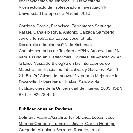
Internacionales de Innovaci?N Universitaria
.
Vicerrectorado de Profesorado e Investigaci?N
Universidad Europea de Madrid. 2010
Cordoba Garcia, Francisco, Torronteras Santiago,
Rafael, Canalejo Raya, Antonio, Calzada Samperio,
Javier, Torreblanca López, José, et. al.:
Desarrollo e Implantaci?N de Sistemas
Complementarios de Teleformaci?N y Autoevaluaci?N
para su Uso en Plataformas Digitales. su Aplicaci?N en
la Ense?Anza de Biolog?a en las Titulaciones de
Maestro: Implicaciones Educativas y Sociales. Pag. 1-
21.
En: Pr?Cticas de Innovaci?N para la Mejora de la
Docencia Universitaria
. Huelva. Servicio de
Publicaciones de la Universidad de Huelva. 2009. ISBN
978-84-92679-48-5
Publicaciones en Revistas
Delmani, Fatima Azzahra, Torreblanca López, José,
Moreno Onorato, Francisco Javier, García Herdugo,
Gregorio, Vilaplana Serrano, Rosario, et. al.: