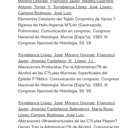
Moreno Onorato, Francisco Javier, Medina Guerrero,
Antonio, Torres, Y., Torreblanca López, José, López-
Campos Bodineau, José Luis:
Elementos Celulares del Tejido Conjuntivo de Varios ?
Rganos de Helix Aspersa M?Ller (Gastropoda,
Pulmonata). Comunicación en congreso. Congreso
Nacional de Histologia. Murcia (Espa?a). 1983. III
Congreso Nacional de Histologia. 59. 59
Torreblanca López, José, Moreno Onorato, Francisco
Javier, Jimenez Castellano, R., López, J.L.:
Alteraciones Producidas Por la Administraci?N de
Alcohol en las C?Lulas Mucosas Superficiales del
Epitelio F?Ndico. Comunicación en congreso. Congreso
Nacional de Histologia. Murcia (Espa?a). 1983. III
Congreso Nacional de Histologia. 99. 99
Torreblanca López, José, Moreno Onorato, Francisco
Javier, Jiménez Castellanos Ballesteros, María Rosa,
López-Campos Bodineau, José Luis:
Alteraciones Ultraestructurales de las C?Lulas Pepsin?
Genas Tras la Administraci?N de Alcohol. Comunicación