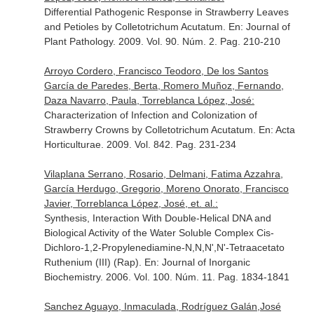
Differential Pathogenic Response in Strawberry Leaves
and Petioles by Colletotrichum Acutatum.
En: Journal of
Plant Pathology
. 2009. Vol. 90. Núm. 2. Pag. 210-210
Arroyo Cordero, Francisco Teodoro, De los Santos
García de Paredes, Berta, Romero Muñoz, Fernando,
Daza Navarro, Paula, Torreblanca López, José:
Characterization of Infection and Colonization of
Strawberry Crowns by Colletotrichum Acutatum.
En: Acta
Horticulturae
. 2009. Vol. 842. Pag. 231-234
Vilaplana Serrano, Rosario, Delmani, Fatima Azzahra,
García Herdugo, Gregorio, Moreno Onorato, Francisco
Javier, Torreblanca López, José, et. al.:
Synthesis, Interaction With Double-Helical DNA and
Biological Activity of the Water Soluble Complex Cis-
Dichloro-1,2-Propylenediamine-N,N,N',N'-Tetraacetato
Ruthenium (III) (Rap).
En: Journal of Inorganic
Biochemistry
. 2006. Vol. 100. Núm. 11. Pag. 1834-1841
Sanchez Aguayo, Inmaculada, Rodríguez Galán,José