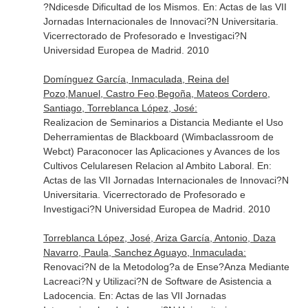
?Ndicesde Dificultad de los Mismos.
En: Actas de las VII
Jornadas Internacionales de Innovaci?N Universitaria
.
Vicerrectorado de Profesorado e Investigaci?N
Universidad Europea de Madrid. 2010
Domínguez García, Inmaculada, Reina del
Pozo,Manuel, Castro Feo,Begoña, Mateos Cordero,
Santiago, Torreblanca López, José:
Realizacion de Seminarios a Distancia Mediante el Uso
Deherramientas de Blackboard (Wimbaclassroom de
Webct) Paraconocer las Aplicaciones y Avances de los
Cultivos Celularesen Relacion al Ambito Laboral.
En:
Actas de las VII Jornadas Internacionales de Innovaci?N
Universitaria
. Vicerrectorado de Profesorado e
Investigaci?N Universidad Europea de Madrid. 2010
Torreblanca López, José, Ariza García, Antonio, Daza
Navarro, Paula, Sanchez Aguayo, Inmaculada:
Renovaci?N de la Metodolog?a de Ense?Anza Mediante
Lacreaci?N y Utilizaci?N de Software de Asistencia a
Ladocencia.
En: Actas de las VII Jornadas