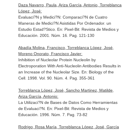
Daza Navarro, Paula, Ariza García, Antonio, Torreblanca
López, José:
Evaluaci?N y Medici?N: Comparaci?N de Cuatro
Maneras de Medici?N Asistidas Por Ordenador. un
Estudio Estad?Stico.
En: Pixel-Bit: Revista de Medios y
Educación
. 2001. Núm. 16. Pag. 121-130
Abadía Molina, Francisco, Torreblanca López, José,
Moreno Onorato, Francisco Javier:
Inhibition of Nucleolar Protein Nucleolin by
Electroporation With Anti-Nucleolin Antibodies Results in
an Increase of the Nucleolar Size.
En: Biology of the
Cell
. 1998. Vol. 90. Núm. 4. Pag. 355-361
Torreblanca López, José, Sancho Martinez, Matilde,
Ariza García, Antonio:
La Utilizaci?N de Bases de Datos Como Herramientas
de Evaluaci?N.
En: Pixel-Bit: Revista de Medios y
Educación
. 1996. Núm. 7. Pag. 73-82
Rodrigo, Rosa María, Torreblanca López, José, García