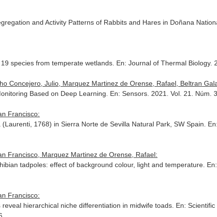
egregation and Activity Patterns of Rabbits and Hares in Doñana Nation
g 19 species from temperate wetlands.
En: Journal of Thermal Biology
. 
o Concejero, Julio, Marquez Martinez de Orense, Rafael, Beltran Gala
Monitoring Based on Deep Learning.
En: Sensors
. 2021. Vol. 21. Núm.
an Francisco:
 (Laurenti, 1768) in Sierra Norte de Sevilla Natural Park, SW Spain.
En
an Francisco, Marquez Martinez de Orense, Rafael:
bian tadpoles: effect of background colour, light and temperature.
En:
an Francisco:
 reveal hierarchical niche differentiation in midwife toads.
En: Scientifi
6