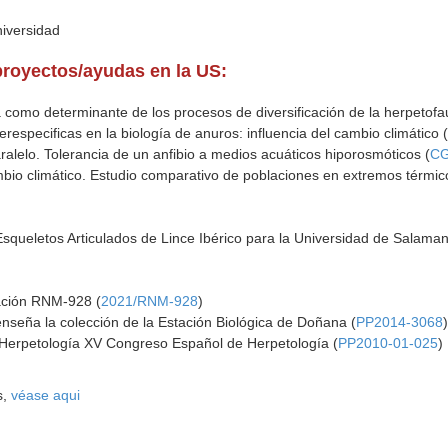
niversidad
proyectos/ayudas en la US:
a como determinante de los procesos de diversificación de la herpetofa
erespecificas en la biología de anuros: influencia del cambio climático 
lelo. Tolerancia de un anfibio a medios acuáticos hiporosmóticos (
CG
bio climático. Estudio comparativo de poblaciones en extremos térmic
squeletos Articulados de Lince Ibérico para la Universidad de Salaman
gación RNM-928 (
2021/RNM-928
)
 enseña la colección de la Estación Biológica de Doñana (
PP2014-3068
Herpetología XV Congreso Español de Herpetología (
PP2010-01-025
)
s,
véase aqui