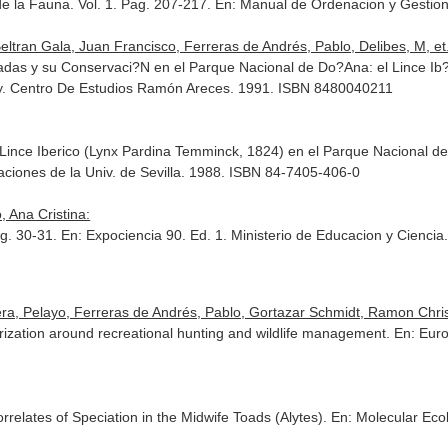
de la Fauna. Vol. 1. Pag. 207-217.
En: Manual de Ordenacion y Gestion
eltran Gala, Juan Francisco, Ferreras de Andrés, Pablo, Delibes, M, et.
as y su Conservaci?N en el Parque Nacional de Do?Ana: el Lince Ib?Ric
y
. Centro De Estudios Ramón Areces. 1991. ISBN 8480040211
Lince Iberico (Lynx Pardina Temminck, 1824) en el Parque Nacional 
caciones de la Univ. de Sevilla. 1988. ISBN 84-7405-406-0
, Ana Cristina:
ag. 30-31.
En: Expociencia 90
. Ed. 1. Ministerio de Educacion y Ciencia
a, Pelayo, Ferreras de Andrés, Pablo, Gortazar Schmidt, Ramon Christi
arization around recreational hunting and wildlife management.
En: Euro
8
elates of Speciation in the Midwife Toads (Alytes).
En: Molecular Eco