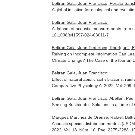
Beltran Gala, Juan Francisco, Peralta Sán
A global initiative for ecological and evolu
Beltran Gala, Juan Francisco:
A dataset of acoustic measurements from 
10.1038/s41597-024-03611-7
Beltran Gala, Juan Francisco, Rodríguez, 
Relying on Incomplete Information Can Le
Climate Change? The Case of the Iberian L
Beltran Gala, Juan Francisco:
Effect of natural abiotic soil vibrations, ra
Comparative Physiology A
. 2022. Vol. 209.
Beltran Gala, Juan Francisco, Abellán, Pedr
Seeking Sustainable Solutions in a Time o
Marquez Martinez de Orense, Rafael, Beltr
Acoustic species distribution models (aSDMs
2022. Vol. 13. Núm. 10. Pag. 2275-2288. 