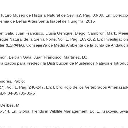
 futuro Museo de Historia Natural de Sevilla?. Pag. 83-89.
En: Coleccio
ademia de Bellas Artes Santa Isabel de Hungr?a. 2015
n Gala, Juan Francisco, Llusia Genique, Diego, Cambron, Mark, Meier, A
rque Natural de la Sierra Norte. Vol. 1. Pag. 169-182.
En: Investigacio
nder (ESPAÑA). Consejer?a de Medio Ambiente de la Junta de Andaluc
on, Beltran Gala, Juan Francisco, Martínez, D.:
alizados para Predecir la Distribucion de Mustelidos Nativos e Introdu
Andrés, Pablo:
7). Vol. 1. Pag. 246-247.
En: Libro Rojo de los Vertebrados Amenazad
 ISBN 84-95785-05-6
 Delibes, M:
41-344.
En: Global Trends in Wildlife Management
. Ed. 1. Krakovia. Sw