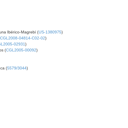
una Ibérico-Magrebí (
US-1380975
)
(
CGL2008-04814-C02-02
)
L2005-02931
)
os (
CGL2005-00092
)
ca (
5579/3044
)
)