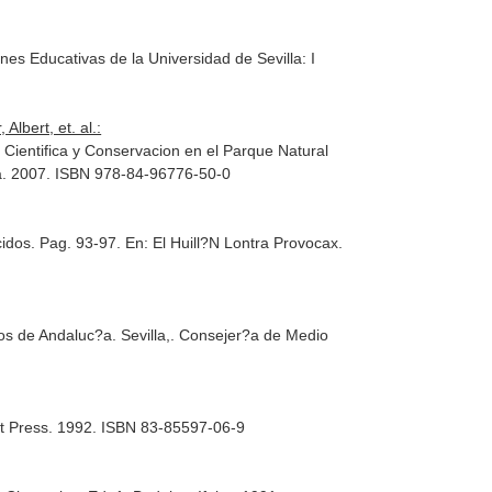
nes Educativas de la Universidad de Sevilla: I
lbert, et. al.:
n Cientifica y Conservacion en el Parque Natural
ia. 2007. ISBN 978-84-96776-50-0
cidos. Pag. 93-97.
En: El Huill?N Lontra Provocax
.
os de Andaluc?a
. Sevilla,. Consejer?a de Medio
iat Press. 1992. ISBN 83-85597-06-9