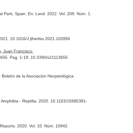
al Park, Spain.
En: Land
. 2022. Vol. 209. Núm. 1.
2021. 10.1016/J.jtherbio.2021.102856
, Juan Francisco:
 3655. Pag. 1-19. 10.3390/s21113655
: Boletín de la Asociación Herpetológica
 Amphibia - Reptilia
. 2020. 10.1163/15685381-
c Reports
. 2020. Vol. 10. Núm. 10942.