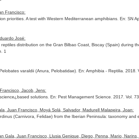
an Francisco:
n priorities. A test with Western Mediterranean amphibians.
En: SN Ap
Eduardo José:
reptiles distribution on the Gran Bilbao Coast, Biscay (Spain) during 
m. 1
Pelobates varaldii (Anura, Pelobatidae).
En: Amphibia - Reptilia
. 2018. 
 Francisco, Jacob, Jens:
 science¿based solutions.
En: Pest Management Science
. 2017. Vol. 7
Gala, Juan Francisco, Moyá Solá, Salvador, Madurell Malapeira, Joan:
rdinus (Carnivora, Felidae) from the Iberian Peninsula: taxonomy and e
n Gala, Juan Francisco, Llusia Genique, Diego, Penna, Mario, Narins,