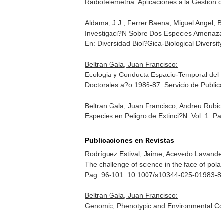
Radiotelemetria: Aplicaciones a la Gestion 
Aldama, J.J., Ferrer Baena, Miguel Angel, B
Investigaci?N Sobre Dos Especies Amenazad
En: Diversidad Biol?Gica-Biological Diversit
Beltran Gala, Juan Francisco:
Ecologia y Conducta Espacio-Temporal del 
Doctorales a?o 1986-87
. Servicio de Publi
Beltran Gala, Juan Francisco, Andreu Rubio
Especies en Peligro de Extinci?N. Vol. 1. P
Publicaciones en Revistas
Rodríguez Estival, Jaime, Acevedo Lavander
The challenge of science in the face of pol
Pag. 96-101. 10.1007/s10344-025-01983-
Beltran Gala, Juan Francisco:
Genomic, Phenotypic and Environmental Corr