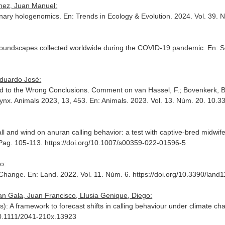
chez, Juan Manuel:
tionary hologenomics.
En: Trends in Ecology & Evolution
. 2024. Vol. 39.
soundscapes collected worldwide during the COVID-19 pandemic.
En: S
Eduardo José:
ad to the Wrong Conclusions. Comment on van Hassel, F.; Bovenkerk, 
ynx. Animals 2023, 13, 453.
En: Animals
. 2023. Vol. 13. Núm. 20. 10.
infall and wind on anuran calling behavior: a test with captive-bred midwi
 Pag. 105-113. https://doi.org/10.1007/s00359-022-01596-5
o:
f Change.
En: Land
. 2022. Vol. 11. Núm. 6. https://doi.org/10.3390/lan
an Gala, Juan Francisco, Llusia Genique, Diego:
): A framework to forecast shifts in calling behaviour under climate c
10.1111/2041-210x.13923