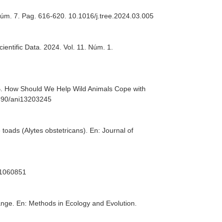
 Núm. 7. Pag. 616-620. 10.1016/j.tree.2024.03.005
cientific Data
. 2024. Vol. 11. Núm. 1.
B. How Should We Help Wild Animals Cope with
3390/ani13203245
fe toads (Alytes obstetricans).
En: Journal of
d11060851
hange.
En: Methods in Ecology and Evolution
.