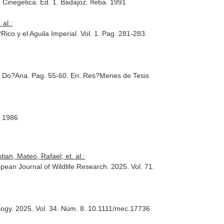
 Cinegetica
. Ed. 1. Badajoz. Ifeba. 1991
 al.:
o y el Aguila Imperial. Vol. 1. Pag. 281-283.
de Do?Ana. Pag. 55-60.
En: Res?Menes de Tesis
. 1986
an, Mateo, Rafael, et. al.:
pean Journal of Wildlife Research
. 2025. Vol. 71.
logy
. 2025. Vol. 34. Núm. 8. 10.1111/mec.17736