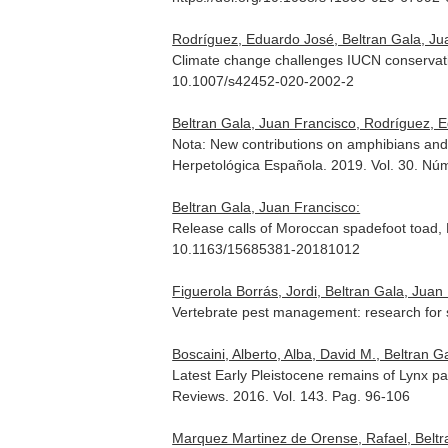
Rodríguez, Eduardo José, Beltran Gala, Ju
Climate change challenges IUCN conservatio
10.1007/s42452-020-2002-2
Beltran Gala, Juan Francisco, Rodríguez, 
Nota: New contributions on amphibians and 
Herpetológica Española
. 2019. Vol. 30. Nú
Beltran Gala, Juan Francisco:
Release calls of Moroccan spadefoot toad, 
10.1163/15685381-20181012
Figuerola Borrás, Jordi, Beltran Gala, Juan
Vertebrate pest management: research for
Boscaini, Alberto, Alba, David M., Beltran 
Latest Early Pleistocene remains of Lynx pa
Reviews
. 2016. Vol. 143. Pag. 96-106
Marquez Martinez de Orense, Rafael, Beltra