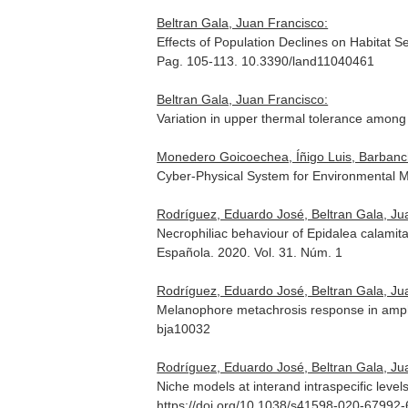
Beltran Gala, Juan Francisco:
Effects of Population Declines on Habitat S
Pag. 105-113. 10.3390/land11040461
Beltran Gala, Juan Francisco:
Variation in upper thermal tolerance amon
Monedero Goicoechea, Íñigo Luis, Barbanch
Cyber-Physical System for Environmental 
Rodríguez, Eduardo José, Beltran Gala, Ju
Necrophiliac behaviour of Epidalea calamita
Española
. 2020. Vol. 31. Núm. 1
Rodríguez, Eduardo José, Beltran Gala, Ju
Melanophore metachrosis response in amphi
bja10032
Rodríguez, Eduardo José, Beltran Gala, Ju
Niche models at interand intraspecific levels
https://doi.org/10.1038/s41598-020-67992-