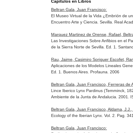
Capítulos en Libros
Beltran Gala, Juan Francisco:
El Museo Virtual de la Vida ¿Embrión de un
Encuentro Arte y Ciencia
. Sevilla. Real Ac
Marquez Martinez de Orense, Rafael, Beltra
Las Investigaciones Sobre Anfibios en el Pa
de la Sierra Norte de Sevilla
. Ed. 1. Santa
Rau, Jaime, Casimiro Soriguer Escofet, Ram
Aplicaciones de los Modelos Lineales Gener
Ed. 1. Buenos Aires. Profauna. 2006
Beltran Gala, Juan Francisco, Ferreras de 
Lince Iberico Lynx Pardinus (Temminck, 182
Ambiente de la Junta de Andalucia. 2001.
Beltran Gala, Juan Francisco, Aldama, J.J.,
Ecology of the Iberian Lynx. Vol. 2. Pag. 3
Beltran Gala, Juan Francisco: