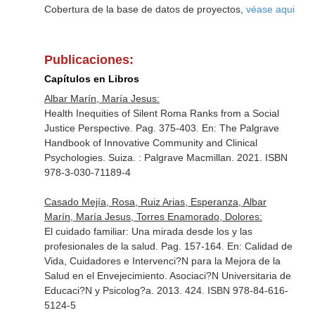
Cobertura de la base de datos de proyectos,
véase aqui
Publicaciones:
Capítulos en Libros
Albar Marín, María Jesus:
Health Inequities of Silent Roma Ranks from a Social
Justice Perspective. Pag. 375-403.
En: The Palgrave
Handbook of Innovative Community and Clinical
Psychologies
. Suiza. : Palgrave Macmillan. 2021. ISBN
978-3-030-71189-4
Casado Mejía, Rosa, Ruiz Arias, Esperanza, Albar
Marín, María Jesus, Torres Enamorado, Dolores:
El cuidado familiar: Una mirada desde los y las
profesionales de la salud. Pag. 157-164.
En: Calidad de
Vida, Cuidadores e Intervenci?N para la Mejora de la
Salud en el Envejecimiento
. Asociaci?N Universitaria de
Educaci?N y Psicolog?a. 2013. 424. ISBN 978-84-616-
5124-5