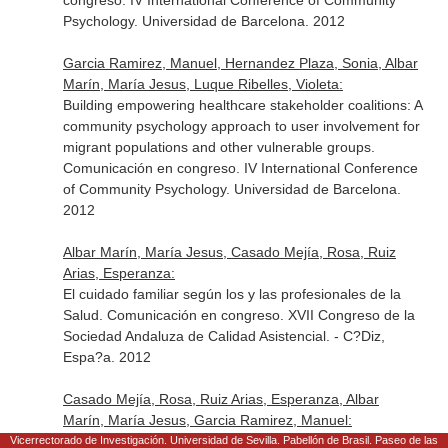
congreso. IV International Conference of Community
Psychology. Universidad de Barcelona. 2012
Garcia Ramirez, Manuel, Hernandez Plaza, Sonia, Albar
Marín, María Jesus, Luque Ribelles, Violeta:
Building empowering healthcare stakeholder coalitions: A
community psychology approach to user involvement for
migrant populations and other vulnerable groups.
Comunicación en congreso. IV International Conference
of Community Psychology. Universidad de Barcelona.
2012
Albar Marín, María Jesus, Casado Mejía, Rosa, Ruiz
Arias, Esperanza:
El cuidado familiar según los y las profesionales de la
Salud. Comunicación en congreso. XVII Congreso de la
Sociedad Andaluza de Calidad Asistencial. - C?Diz,
Espa?a. 2012
Casado Mejía, Rosa, Ruiz Arias, Esperanza, Albar
Marín, María Jesus, Garcia Ramirez, Manuel:
The domestic care of older people by immigrant women
Vicerrectorado de Investigación. Universidad de Sevilla. Pabellón de Brasil. Paseo de las