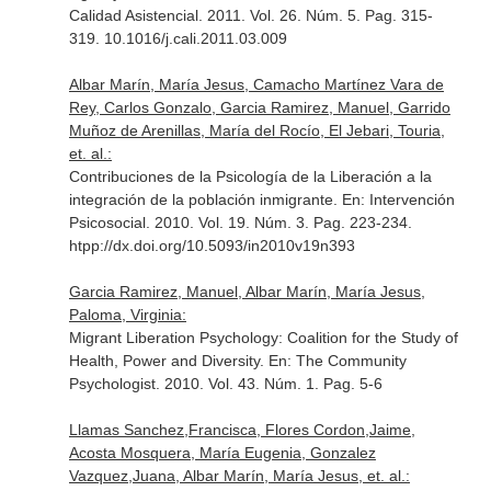
Calidad Asistencial
. 2011. Vol. 26. Núm. 5. Pag. 315-
319. 10.1016/j.cali.2011.03.009
Albar Marín, María Jesus, Camacho Martínez Vara de
Rey, Carlos Gonzalo, Garcia Ramirez, Manuel, Garrido
Muñoz de Arenillas, María del Rocío, El Jebari, Touria,
et. al.:
Contribuciones de la Psicología de la Liberación a la
integración de la población inmigrante.
En: Intervención
Psicosocial
. 2010. Vol. 19. Núm. 3. Pag. 223-234.
htpp://dx.doi.org/10.5093/in2010v19n393
Garcia Ramirez, Manuel, Albar Marín, María Jesus,
Paloma, Virginia:
Migrant Liberation Psychology: Coalition for the Study of
Health, Power and Diversity.
En: The Community
Psychologist
. 2010. Vol. 43. Núm. 1. Pag. 5-6
Llamas Sanchez,Francisca, Flores Cordon,Jaime,
Acosta Mosquera, María Eugenia, Gonzalez
Vazquez,Juana, Albar Marín, María Jesus, et. al.: