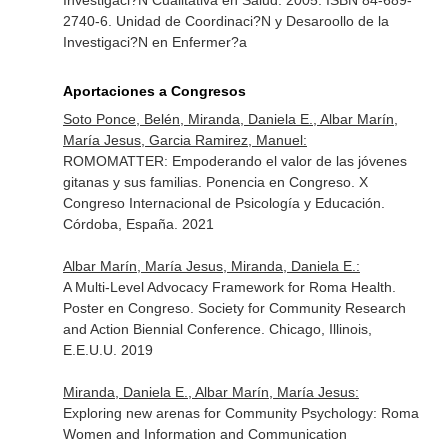
Investigaci?N Cualitativa en Salud. 2005. ISBN 84-689-
2740-6. Unidad de Coordinaci?N y Desaroollo de la
Investigaci?N en Enfermer?a
Aportaciones a Congresos
Soto Ponce, Belén, Miranda, Daniela E., Albar Marín,
María Jesus, Garcia Ramirez, Manuel:
ROMOMATTER: Empoderando el valor de las jóvenes
gitanas y sus familias. Ponencia en Congreso. X
Congreso Internacional de Psicología y Educación.
Córdoba, España. 2021
Albar Marín, María Jesus, Miranda, Daniela E.:
A Multi-Level Advocacy Framework for Roma Health.
Poster en Congreso. Society for Community Research
and Action Biennial Conference. Chicago, Illinois,
E.E.U.U. 2019
Miranda, Daniela E., Albar Marín, María Jesus:
Exploring new arenas for Community Psychology: Roma
Women and Information and Communication