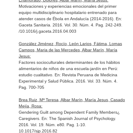
Enamorado, Dolores, Albar Marín, María Jesus:
Motivaciones y experiencias emocionales del primer
equipo multidisciplinario hospitalario entrenado para
atender casos de Ébola en Andalucía (2014-2016).
En:
Gaceta Sanitaria
. 2016. Vol. 30. Núm. 4. Pag. 242-249.
/10.1016/j.gaceta.2016.04.003
González Jiménez, Rocío, León Larios, Fátima, Lomas
Campos, Maria de las Mercedes, Albar Marín, María
Jesus:
Factores socioculturales determinantes de los hábitos
alimentarios de niños de una escuela-jardín en Perú:
estudio cualitativo.
En: Revista Peruana de Medicina
Experimental y Salud Pública
. 2016. Vol. 33. Núm. 4.
Pag. 700-705
Brea Ruiz, Mª Teresa, Albar Marín, María Jesus, Casado
Mejía, Rosa:
Gendering Guilt among Dependent Family Members¿
Caregivers.
En: The Spanish Journal of Psychology
.
2016. Vol. 19. Núm. e80. Pag. 1-10.
10.1017/sjp.2016.82