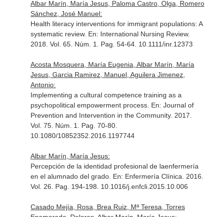
Albar Marín, María Jesus, Paloma Castro, Olga, Romero
Sánchez, José Manuel:
Health literacy interventions for immigrant populations: A
systematic review.
En: International Nursing Review
.
2018. Vol. 65. Núm. 1. Pag. 54-64. 10.1111/inr.12373
Acosta Mosquera, María Eugenia, Albar Marín, María
Jesus, Garcia Ramirez, Manuel, Aguilera Jimenez,
Antonio:
Implementing a cultural competence training as a
psychopolitical empowerment process.
En: Journal of
Prevention and Intervention in the Community
. 2017.
Vol. 75. Núm. 1. Pag. 70-80.
10.1080/10852352.2016.1197744
Albar Marín, María Jesus:
Percepción de la identidad profesional de laenfermería
en el alumnado del grado.
En: Enfermería Clínica
. 2016.
Vol. 26. Pag. 194-198. 10.1016/j.enfcli.2015.10.006
Casado Mejía, Rosa, Brea Ruiz, Mª Teresa, Torres