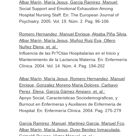
Albar Marín, María Jesus, Garcia Ramirez, Manuel:
Social Support and Emotional Exhaustion Among
Hospital Nursing Staff.
En: The European Journal of
Psychiatry
. 2005. Vol. 19. Núm. 2. Pag. 96-106
Romero Hernandez, Manuel Enrique, Algaba Piña,Silvia,
Albar Marín, María Jesus, Muñoz Ruiz,Eva, Ollero
Nuñez,Elena, et. al.:
Influencia de las Pr?Ctias Hospitalarias en el Inicio y
Mantenimiento de la Lactancia Materna.
En: Enfermería
Clínica
. 2004. Vol. 14. Núm. 4. Pag. 194-202
Albar Marín, María Jesus, Romero Hernandez, Manuel
Enrique, Gonzalez Moreno,Maria Dolores, Carbayo
Perez, Elena, García Gámez,Amparo, et. al.:
Apoyo Social, Caracteristicas Sociodemograficas, y
Burnout en Enfermeras y Auxiliares de Enfermeria de
Hospital.
En: Enfermería Clínica
. 2004. Pag. 275-279
Garcia Ramirez, Manuel, Martinez Garcia, Manuel Fco,
Albar Marín, María Jesus, Dugo Benitez,Inmaculada,