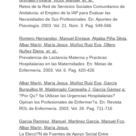
Grimaldi Puyana, Victor Manuel, et. al.:
Retos de la Red de Servicios Sociales Comunitarios de
Andalucia: el Empleo de la IAP para Evaluar las
Necesidades de Sus Profesionales.
En: Apuntes de
Psicología
. 2003. Vol. 21. Núm. 3. Pag. 549-566
Romero Hernandez, Manuel Enrique, Algaba Piña,Silvia,
Albar Marín, María Jesus, Muñoz Ruiz,Eva, Ollero
Nuñez,Elena, et. al.:
Prevalencia de Lactancia Materna y Practicas
Hospitalarias en las Maternidades.
En: Metas de
Enfermería
. 2003. Vol. 6. Pag. 420-426
Albar Marín, María Jesus, Muñoz Ruiz,Eva, García
Burguillos,M, Maldonado Campaña,J, García Gámez,a:
?Por Qu? Se Utilizan las Urgencias Hospitalarias?
Opinan los Profesionales de Enfermer?a.
En: Revista
ROL de Enfermería
. 2003. Vol. 26. Pag. 711-716
Garcia Ramirez, Manuel, Martinez Garcia, Manuel Fco,
Albar Marín, María Jesus:
La Elecci?N de Fuentes de Apoyo Social Entre