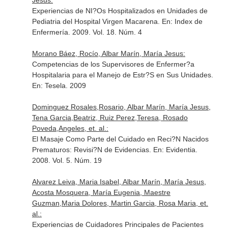
Jesus:
Experiencias de NI?Os Hospitalizados en Unidades de
Pediatria del Hospital Virgen Macarena.
En: Index de
Enfermería
. 2009. Vol. 18. Núm. 4
Morano Báez, Rocío, Albar Marín, María Jesus:
Competencias de los Supervisores de Enfermer?a
Hospitalaria para el Manejo de Estr?S en Sus Unidades.
En: Tesela
. 2009
Dominguez Rosales,Rosario, Albar Marín, María Jesus,
Tena Garcia,Beatriz, Ruiz Perez,Teresa, Rosado
Poveda,Angeles, et. al.:
El Masaje Como Parte del Cuidado en Reci?N Nacidos
Prematuros: Revisi?N de Evidencias.
En: Evidentia
.
2008. Vol. 5. Núm. 19
Alvarez Leiva, Maria Isabel, Albar Marín, María Jesus,
Acosta Mosquera, María Eugenia, Maestre
Guzman,Maria Dolores, Martin Garcia, Rosa Maria, et.
al.:
Experiencias de Cuidadores Principales de Pacientes