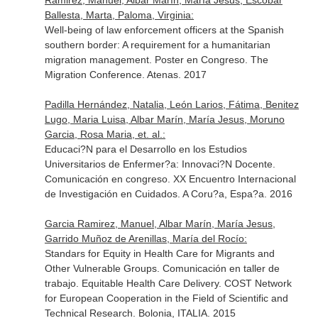
Ramirez, Manuel, Albar Marín, María Jesus, Escobar
Ballesta, Marta, Paloma, Virginia:
Well-being of law enforcement officers at the Spanish
southern border: A requirement for a humanitarian
migration management. Poster en Congreso. The
Migration Conference. Atenas. 2017
Padilla Hernández, Natalia, León Larios, Fátima, Benitez
Lugo, Maria Luisa, Albar Marín, María Jesus, Moruno
Garcia, Rosa Maria, et. al.:
Educaci?N para el Desarrollo en los Estudios
Universitarios de Enfermer?a: Innovaci?N Docente.
Comunicación en congreso. XX Encuentro Internacional
de Investigación en Cuidados. A Coru?a, Espa?a. 2016
Garcia Ramirez, Manuel, Albar Marín, María Jesus,
Garrido Muñoz de Arenillas, María del Rocío:
Standars for Equity in Health Care for Migrants and
Other Vulnerable Groups. Comunicación en taller de
trabajo. Equitable Health Care Delivery. COST Network
for European Cooperation in the Field of Scientific and
Technical Research. Bolonia, ITALIA. 2015