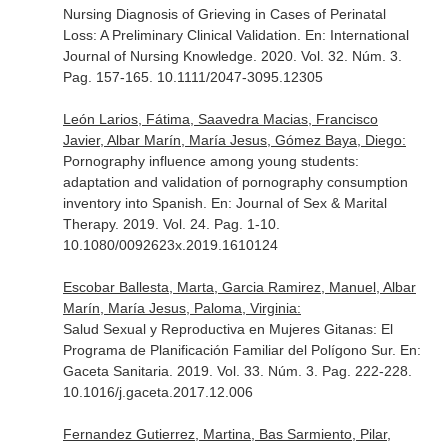
Nursing Diagnosis of Grieving in Cases of Perinatal
Loss: A Preliminary Clinical Validation.
En: International
Journal of Nursing Knowledge
. 2020. Vol. 32. Núm. 3.
Pag. 157-165. 10.1111/2047-3095.12305
León Larios, Fátima, Saavedra Macias, Francisco
Javier, Albar Marín, María Jesus, Gómez Baya, Diego:
Pornography influence among young students:
adaptation and validation of pornography consumption
inventory into Spanish.
En: Journal of Sex & Marital
Therapy
. 2019. Vol. 24. Pag. 1-10.
10.1080/0092623x.2019.1610124
Escobar Ballesta, Marta, Garcia Ramirez, Manuel, Albar
Marín, María Jesus, Paloma, Virginia:
Salud Sexual y Reproductiva en Mujeres Gitanas: El
Programa de Planificación Familiar del Polígono Sur.
En:
Gaceta Sanitaria
. 2019. Vol. 33. Núm. 3. Pag. 222-228.
10.1016/j.gaceta.2017.12.006
Fernandez Gutierrez, Martina, Bas Sarmiento, Pilar,