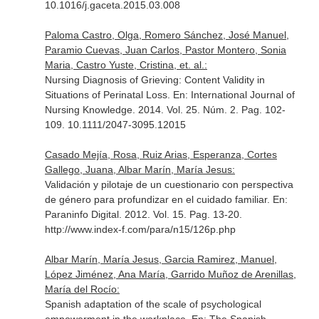
10.1016/j.gaceta.2015.03.008
Paloma Castro, Olga, Romero Sánchez, José Manuel,
Paramio Cuevas, Juan Carlos, Pastor Montero, Sonia
Maria, Castro Yuste, Cristina, et. al.:
Nursing Diagnosis of Grieving: Content Validity in
Situations of Perinatal Loss.
En: International Journal of
Nursing Knowledge
. 2014. Vol. 25. Núm. 2. Pag. 102-
109. 10.1111/2047-3095.12015
Casado Mejía, Rosa, Ruiz Arias, Esperanza, Cortes
Gallego, Juana, Albar Marín, María Jesus:
Validación y pilotaje de un cuestionario con perspectiva
de género para profundizar en el cuidado familiar.
En:
Paraninfo Digital
. 2012. Vol. 15. Pag. 13-20.
http://www.index-f.com/para/n15/126p.php
Albar Marín, María Jesus, Garcia Ramirez, Manuel,
López Jiménez, Ana María, Garrido Muñoz de Arenillas,
María del Rocío:
Spanish adaptation of the scale of psychological