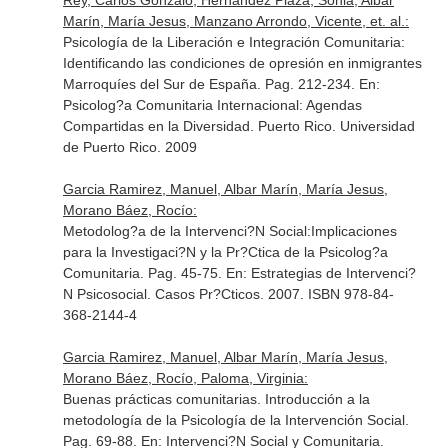
Rey, Carlos Gonzalo, Hernandez Plaza, Sonia, Albar
Marín, María Jesus, Manzano Arrondo, Vicente, et. al.:
Psicología de la Liberación e Integración Comunitaria:
Identificando las condiciones de opresión en inmigrantes
Marroquíes del Sur de España. Pag. 212-234.
En:
Psicolog?a Comunitaria Internacional: Agendas
Compartidas en la Diversidad
. Puerto Rico. Universidad
de Puerto Rico. 2009
Garcia Ramirez, Manuel, Albar Marín, María Jesus,
Morano Báez, Rocío:
Metodolog?a de la Intervenci?N Social:Implicaciones
para la Investigaci?N y la Pr?Ctica de la Psicolog?a
Comunitaria. Pag. 45-75.
En: Estrategias de Intervenci?
N Psicosocial. Casos Pr?Cticos
. 2007. ISBN 978-84-
368-2144-4
Garcia Ramirez, Manuel, Albar Marín, María Jesus,
Morano Báez, Rocío, Paloma, Virginia:
Buenas prácticas comunitarias. Introducción a la
metodología de la Psicología de la Intervención Social.
Pag. 69-88.
En: Intervenci?N Social y Comunitaria
.