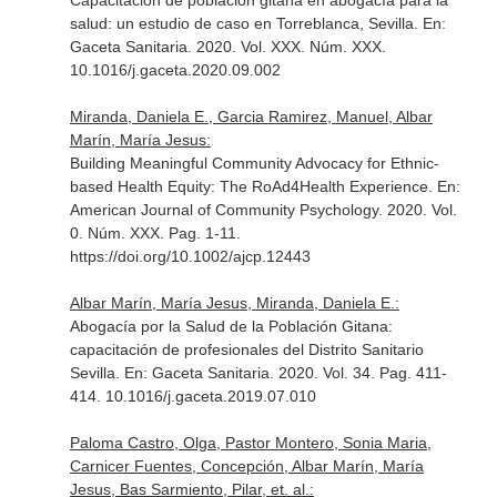
Capacitación de población gitana en abogacía para la
salud: un estudio de caso en Torreblanca, Sevilla.
En:
Gaceta Sanitaria
. 2020. Vol. XXX. Núm. XXX.
10.1016/j.gaceta.2020.09.002
Miranda, Daniela E., Garcia Ramirez, Manuel, Albar
Marín, María Jesus:
Building Meaningful Community Advocacy for Ethnic-
based Health Equity: The RoAd4Health Experience.
En:
American Journal of Community Psychology
. 2020. Vol.
0. Núm. XXX. Pag. 1-11.
https://doi.org/10.1002/ajcp.12443
Albar Marín, María Jesus, Miranda, Daniela E.:
Abogacía por la Salud de la Población Gitana:
capacitación de profesionales del Distrito Sanitario
Sevilla.
En: Gaceta Sanitaria
. 2020. Vol. 34. Pag. 411-
414. 10.1016/j.gaceta.2019.07.010
Paloma Castro, Olga, Pastor Montero, Sonia Maria,
Carnicer Fuentes, Concepción, Albar Marín, María
Jesus, Bas Sarmiento, Pilar, et. al.: