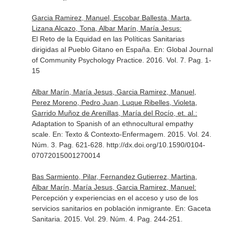
Garcia Ramirez, Manuel, Escobar Ballesta, Marta,
Lizana Alcazo, Tona, Albar Marín, María Jesus:
El Reto de la Equidad en las Políticas Sanitarias
dirigidas al Pueblo Gitano en España.
En: Global Journal
of Community Psychology Practice
. 2016. Vol. 7. Pag. 1-
15
Albar Marín, María Jesus, Garcia Ramirez, Manuel,
Perez Moreno, Pedro Juan, Luque Ribelles, Violeta,
Garrido Muñoz de Arenillas, María del Rocío, et. al.:
Adaptation to Spanish of an ethnocultural empathy
scale.
En: Texto & Contexto-Enfermagem
. 2015. Vol. 24.
Núm. 3. Pag. 621-628. http://dx.doi.org/10.1590/0104-
07072015001270014
Bas Sarmiento, Pilar, Fernandez Gutierrez, Martina,
Albar Marín, María Jesus, Garcia Ramirez, Manuel:
Percepción y experiencias en el acceso y uso de los
servicios sanitarios en población inmigrante.
En: Gaceta
Sanitaria
. 2015. Vol. 29. Núm. 4. Pag. 244-251.