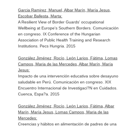
Garcia Ramirez, Manuel, Albar Marín, María Jesus,
Escobar Ballesta, Marta:
A Resilient View of Border Guards' occupational
Wellbeing at Europe's Southern Borders. Comunicación
en congreso. IX Conference of the Hungarian
Association of Public Health Training and Research
Institutions. Pecs Hungria. 2015
González Jiménez, Rocío, León Larios, Fátima, Lomas
Campos, Maria de las Mercedes, Albar Marín, María
Jesus:
Impacto de una intervención educativa sobre desayuno
saludable en Perú. Comunicación en congreso. XIX
Encuentro Internacional de Investigaci?N en Cuidados.
Cuenca, Espa?a. 2015
González Jiménez, Rocío, León Larios, Fátima, Albar
Marín, María Jesus, Lomas Campos, Maria de las
Mercedes:
Creencias y hábitos en alimentación de padres de una