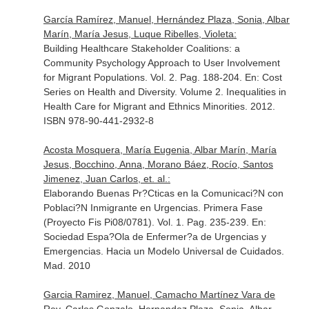
García Ramírez, Manuel, Hernández Plaza, Sonia, Albar
Marín, María Jesus, Luque Ribelles, Violeta:
Building Healthcare Stakeholder Coalitions: a
Community Psychology Approach to User Involvement
for Migrant Populations. Vol. 2. Pag. 188-204.
En: Cost
Series on Health and Diversity. Volume 2. Inequalities in
Health Care for Migrant and Ethnics Minorities
. 2012.
ISBN 978-90-441-2932-8
Acosta Mosquera, María Eugenia, Albar Marín, María
Jesus, Bocchino, Anna, Morano Báez, Rocío, Santos
Jimenez, Juan Carlos, et. al.:
Elaborando Buenas Pr?Cticas en la Comunicaci?N con
Poblaci?N Inmigrante en Urgencias. Primera Fase
(Proyecto Fis Pi08/0781). Vol. 1. Pag. 235-239.
En:
Sociedad Espa?Ola de Enfermer?a de Urgencias y
Emergencias. Hacia un Modelo Universal de Cuidados
.
Mad. 2010
Garcia Ramirez, Manuel, Camacho Martínez Vara de