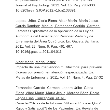
empowerment in the workplace.
En: The Spanish
Journal of Psychology
. 2012. Vol. 15. Pag. 793-800.
10.5209/rev_SJOP.2012.v15.n2.38891
Lopera Uribe, Gloria Elena, Albar Marín, María Jesus,
Garcia Ramirez, Manuel, Fernandez Garrido, Carmen:
Factores Explicativos de la Aplicación de la Ley de
Autonomía del Paciente por Personal Médico y de
Enfermería del Área Quirúrgica.
En: Gaceta Sanitaria
.
2011. Vol. 25. Núm. 6. Pag. 461-467.
10.1016/j.gaceta.2011.04.011
Albar Marín, María Jesus:
Impacto de una intervención multifactorial para prevenir
úlceras por presión en atención especializada.
En:
Metas de Enfermería
. 2011. Vol. 14. Núm. 4. Pag. 27-32
Fernandez Garrido, Carmen, Lopera Uribe, Gloria
Elena, Albar Marín, María Jesus, Morano Báez, Rocío,
Lagoa Elias, Concepcion, et. al.:
Caracter?Sticas de la Informaci?N en el Proceso Quir?
Rgico y Satisfacci?N de los Pacientes.
En: Revista de