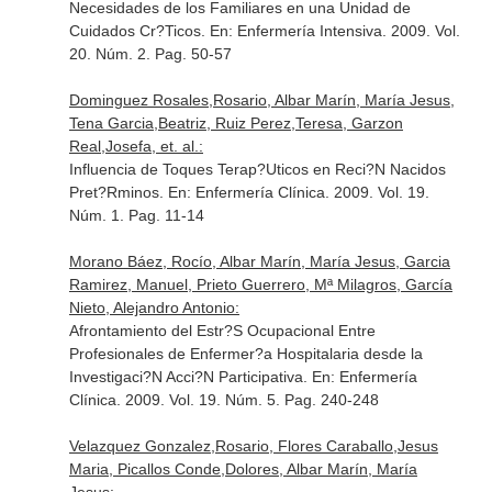
Necesidades de los Familiares en una Unidad de
Cuidados Cr?Ticos.
En: Enfermería Intensiva
. 2009. Vol.
20. Núm. 2. Pag. 50-57
Dominguez Rosales,Rosario, Albar Marín, María Jesus,
Tena Garcia,Beatriz, Ruiz Perez,Teresa, Garzon
Real,Josefa, et. al.:
Influencia de Toques Terap?Uticos en Reci?N Nacidos
Pret?Rminos.
En: Enfermería Clínica
. 2009. Vol. 19.
Núm. 1. Pag. 11-14
Morano Báez, Rocío, Albar Marín, María Jesus, Garcia
Ramirez, Manuel, Prieto Guerrero, Mª Milagros, García
Nieto, Alejandro Antonio:
Afrontamiento del Estr?S Ocupacional Entre
Profesionales de Enfermer?a Hospitalaria desde la
Investigaci?N Acci?N Participativa.
En: Enfermería
Clínica
. 2009. Vol. 19. Núm. 5. Pag. 240-248
Velazquez Gonzalez,Rosario, Flores Caraballo,Jesus
Maria, Picallos Conde,Dolores, Albar Marín, María