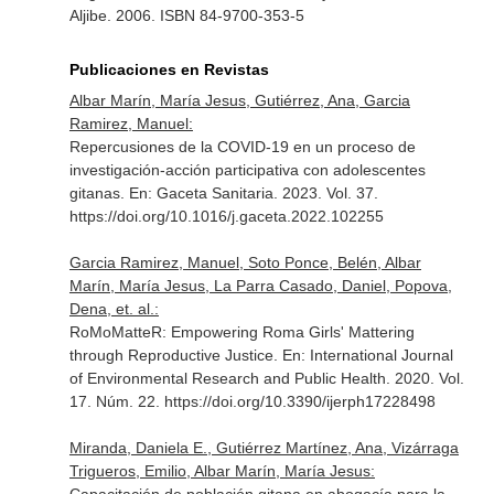
Aljibe. 2006. ISBN 84-9700-353-5
Publicaciones en Revistas
Albar Marín, María Jesus, Gutiérrez, Ana, Garcia
Ramirez, Manuel:
Repercusiones de la COVID-19 en un proceso de
investigación-acción participativa con adolescentes
gitanas.
En: Gaceta Sanitaria
. 2023. Vol. 37.
https://doi.org/10.1016/j.gaceta.2022.102255
Garcia Ramirez, Manuel, Soto Ponce, Belén, Albar
Marín, María Jesus, La Parra Casado, Daniel, Popova,
Dena, et. al.:
RoMoMatteR: Empowering Roma Girls' Mattering
through Reproductive Justice.
En: International Journal
of Environmental Research and Public Health
. 2020. Vol.
17. Núm. 22. https://doi.org/10.3390/ijerph17228498
Miranda, Daniela E., Gutiérrez Martínez, Ana, Vizárraga
Trigueros, Emilio, Albar Marín, María Jesus: