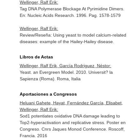
Wellinger, Ralf Erik:
Tag DNA Polymerase Blockage At Pyrimidine Dimers.
En: Nucleic Acids Research
. 1996. Pag. 1578-1579
Wellinger, Ralf Erik:
Review/Reseña: Using yeast to model calcium-related
diseases: example of the Hailey-Hailey disease.
Libros de Actas
Wellinger, Ralf Erik, García Rodriguez, Néstor:
Yeast. an Evergreen Model. 2010. Universit? la
Sapienza (Roma). Roma, Italia
Aportaciones a Congresos
Heluani Gahete, Hayat, Fernández García, Elisabet,
Wellinger, Ralf Erik:
Sod1 potentiates oxidative DNA damage leading to
Top2-hyperactivation and replicative stress. Poster en
Congreso. Cnrs Jaques Monod Conference. Roscoff,
Francia. 2016