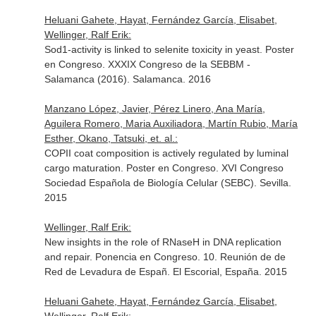
Heluani Gahete, Hayat, Fernández García, Elisabet,
Wellinger, Ralf Erik:
Sod1-activity is linked to selenite toxicity in yeast. Poster
en Congreso. XXXIX Congreso de la SEBBM -
Salamanca (2016). Salamanca. 2016
Manzano López, Javier, Pérez Linero, Ana María,
Aguilera Romero, Maria Auxiliadora, Martín Rubio, María
Esther, Okano, Tatsuki, et. al.:
COPII coat composition is actively regulated by luminal
cargo maturation. Poster en Congreso. XVI Congreso
Sociedad Española de Biología Celular (SEBC). Sevilla.
2015
Wellinger, Ralf Erik:
New insights in the role of RNaseH in DNA replication
and repair. Ponencia en Congreso. 10. Reunión de de
Red de Levadura de Españ. El Escorial, España. 2015
Heluani Gahete, Hayat, Fernández García, Elisabet,