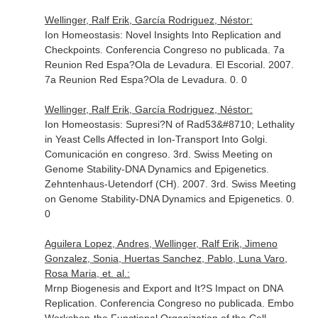
Wellinger, Ralf Erik, García Rodriguez, Néstor:
Ion Homeostasis: Novel Insights Into Replication and
Checkpoints. Conferencia Congreso no publicada. 7a
Reunion Red Espa?Ola de Levadura. El Escorial. 2007.
7a Reunion Red Espa?Ola de Levadura. 0. 0
Wellinger, Ralf Erik, García Rodriguez, Néstor:
Ion Homeostasis: Supresi?N of Rad53&#8710; Lethality
in Yeast Cells Affected in Ion-Transport Into Golgi.
Comunicación en congreso. 3rd. Swiss Meeting on
Genome Stability-DNA Dynamics and Epigenetics.
Zehntenhaus-Uetendorf (CH). 2007. 3rd. Swiss Meeting
on Genome Stability-DNA Dynamics and Epigenetics. 0.
0
Aguilera Lopez, Andres, Wellinger, Ralf Erik, Jimeno
Gonzalez, Sonia, Huertas Sanchez, Pablo, Luna Varo,
Rosa Maria, et. al.:
Mrnp Biogenesis and Export and It?S Impact on DNA
Replication. Conferencia Congreso no publicada. Embo