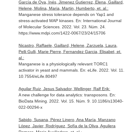
García de Oya, Inés, Jimenez Gutierrez, Elena, Gaillard,
Helene, Molina, Maria, Martin, Humberto, et. al.:
Manganese stress tolerance depends on Yap1 and
stress-activated MAP kinases.
En: International Journal
of Molecular Sciences
. 2022. Vol. 23. Núm. 24.
https://www.mdpi.com/1422-0067/23/24/15706
Nicastro, Raffaele, Gaillard, Helene, Zarzuela, Laura,
Pelli Gulli, Marie Pierre, Fernandez Garcia, Elisabet, et.
al.:
Manganese is a physiologically relevant TORC1
activator in yeast and mammals.
En: eLife
. 2022. Vol. 11.
10.7554/eLife.80497
Aguilar Ruiz, Jesus Salvador, Wellinger, Ralf Erik:
A new challenge for data analytics: transposons.
En:
BioData Mining
. 2022. Vol. 15. Núm. 9. 10.1186/s13040-
022-00294-x
Sabido, Susana, Pérez Linero, Ana María, Manzano
López, Javier, Rodríguez, Sofía de la Oliva, Aguilera