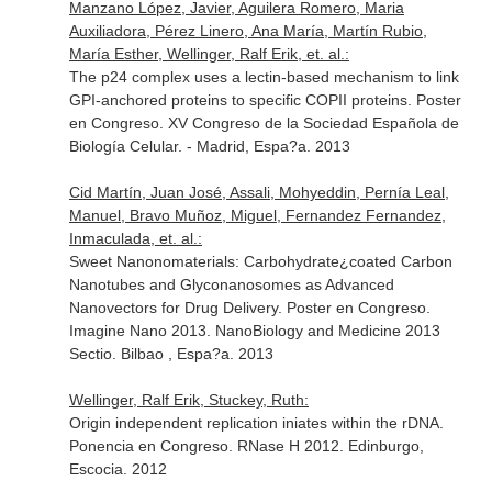
Manzano López, Javier, Aguilera Romero, Maria
Auxiliadora, Pérez Linero, Ana María, Martín Rubio,
María Esther, Wellinger, Ralf Erik, et. al.:
The p24 complex uses a lectin-based mechanism to link
GPI-anchored proteins to specific COPII proteins. Poster
en Congreso. XV Congreso de la Sociedad Española de
Biología Celular. - Madrid, Espa?a. 2013
Cid Martín, Juan José, Assali, Mohyeddin, Pernía Leal,
Manuel, Bravo Muñoz, Miguel, Fernandez Fernandez,
Inmaculada, et. al.:
Sweet Nanonomaterials: Carbohydrate¿coated Carbon
Nanotubes and Glyconanosomes as Advanced
Nanovectors for Drug Delivery. Poster en Congreso.
Imagine Nano 2013. NanoBiology and Medicine 2013
Sectio. Bilbao , Espa?a. 2013
Wellinger, Ralf Erik, Stuckey, Ruth:
Origin independent replication iniates within the rDNA.
Ponencia en Congreso. RNase H 2012. Edinburgo,
Escocia. 2012