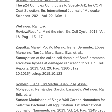
Romero, Maria Auxiliadora, et. al.:
The p24 Complex Contributes to Specify Arf1 for COPI
Coat Selection.
En: International Journal of Molecular
Sciences
. 2021. Vol. 22. Núm. 1
Wellinger, Ralf Erik:
Review/Reseña: Mind the nick.
En: Cell Cycle
. 2019. Vol.
18. Pag. 115-117
Zapatka, Mariel, Pociño Merino, Irene, Bermúdez López,
Marcelino, Tarrés, Marc, Ibars, Eva, et. al.:
Sumoylation of the coiled coil domain of Smc5 promotes
error-free bypass at damaged replication forks.
En: Cell
Reports
. 2019. Vol. 29. Pag. 3160-3172.
10.1016/j.celrep.2019.10.123
Romero, Elena, Cid Martín, Juan José, Assali,
Mohyeddin, Fernández García, Elisabeth, Wellinger, Ralf
Erik, et. al.:
Surface Modulation of Single Wall Carbon Nanotubes for
Selective Bacterial Cell Agglutination.
En: International
Journal of Nanomedicine
. 2019. Vol. 14. Pag. 3245-3263