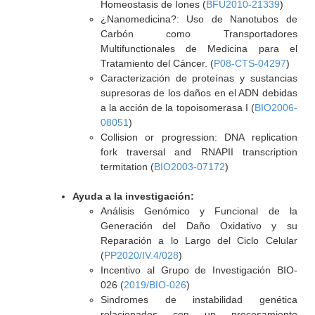
Homeostasis de Iones (
BFU2010-21339
)
¿Nanomedicina?: Uso de Nanotubos de
Carbón como Transportadores
Multifunctionales de Medicina para el
Tratamiento del Cáncer. (
P08-CTS-04297
)
Caracterización de proteínas y sustancias
supresoras de los daños en el ADN debidas
a la acción de la topoisomerasa I (
BIO2006-
08051
)
Collision or progression: DNA replication
fork traversal and RNAPII transcription
termitation (
BIO2003-07172
)
Ayuda a la investigación:
Análisis Genómico y Funcional de la
Generación del Daño Oxidativo y su
Reparación a lo Largo del Ciclo Celular
(
PP2020/IV.4/028
)
Incentivo al Grupo de Investigación BIO-
026 (
2019/BIO-026
)
Sindromes de instabilidad genética
relacionados con un procesamiento