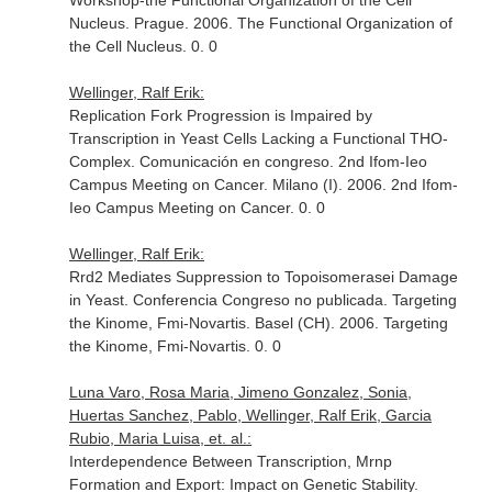
Workshop-the Functional Organization of the Cell
Nucleus. Prague. 2006. The Functional Organization of
the Cell Nucleus. 0. 0
Wellinger, Ralf Erik:
Replication Fork Progression is Impaired by
Transcription in Yeast Cells Lacking a Functional THO-
Complex. Comunicación en congreso. 2nd Ifom-Ieo
Campus Meeting on Cancer. Milano (I). 2006. 2nd Ifom-
Ieo Campus Meeting on Cancer. 0. 0
Wellinger, Ralf Erik:
Rrd2 Mediates Suppression to Topoisomerasei Damage
in Yeast. Conferencia Congreso no publicada. Targeting
the Kinome, Fmi-Novartis. Basel (CH). 2006. Targeting
the Kinome, Fmi-Novartis. 0. 0
Luna Varo, Rosa Maria, Jimeno Gonzalez, Sonia,
Huertas Sanchez, Pablo, Wellinger, Ralf Erik, Garcia
Rubio, Maria Luisa, et. al.:
Interdependence Between Transcription, Mrnp
Formation and Export: Impact on Genetic Stability.