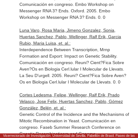
Comunicación en congreso. Embo Workshop on
Messenger RNA 3? Ends. Oxford. 2005. Embo
Workshop on Messenger RNA 3? Ends. 0. 0
Luna Varo, Rosa Maria, Jimeno Gonzalez, Sonia,
Huertas Sanchez, Pablo, Wellinger, Ralf Erik, Garcia
Rubio, Maria Luisa, et. al.:
Interdependence Between Transcription, Mrnp
Formation and Export: Impact on Genetic Stability.
Comunicación en congreso. Reuni? Cient?Fica Sobre
Aven?Os en Biologia Cerl.lular I Molecular de Llevats.
La Seu D'urgell. 2005. Reuni? Cient?Fica Sobre Aven?
Os en Biologia Cerl.lular I Molecular de Llevats. 0. 0
Cortes Ledesma, Felipe, Wellinger, Ralf Erik, Prado
Velasco, Jose Felix, Huertas Sanchez, Pablo, Gómez
González, Belén, et. al.:
Genetic Control of the Incidence and the Mechanisms of
Mitotic Recombination in Yeast. Comunicación en
congreso. Faseb Summer Research Conference on
Genetic Recombinationm and Genome
Vicerrectorado de Investigación. Universidad de Sevilla. Pabellón de Brasil. Paseo de las