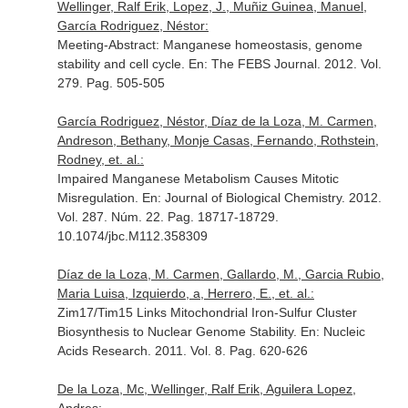
Wellinger, Ralf Erik, Lopez, J., Muñiz Guinea, Manuel,
García Rodriguez, Néstor:
Meeting-Abstract: Manganese homeostasis, genome
stability and cell cycle.
En: The FEBS Journal
. 2012. Vol.
279. Pag. 505-505
García Rodriguez, Néstor, Díaz de la Loza, M. Carmen,
Andreson, Bethany, Monje Casas, Fernando, Rothstein,
Rodney, et. al.:
Impaired Manganese Metabolism Causes Mitotic
Misregulation.
En: Journal of Biological Chemistry
. 2012.
Vol. 287. Núm. 22. Pag. 18717-18729.
10.1074/jbc.M112.358309
Díaz de la Loza, M. Carmen, Gallardo, M., Garcia Rubio,
Maria Luisa, Izquierdo, a, Herrero, E., et. al.:
Zim17/Tim15 Links Mitochondrial Iron-Sulfur Cluster
Biosynthesis to Nuclear Genome Stability.
En: Nucleic
Acids Research
. 2011. Vol. 8. Pag. 620-626
De la Loza, Mc, Wellinger, Ralf Erik, Aguilera Lopez,