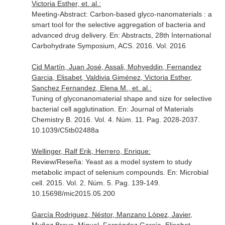
Victoria Esther, et. al.:
Meeting-Abstract: Carbon-based glyco-nanomaterials : a
smart tool for the selective aggregation of bacteria and
advanced drug delivery.
En: Abstracts, 28th International
Carbohydrate Symposium, ACS
. 2016. Vol. 2016
Cid Martín, Juan José, Assali, Mohyeddin, Fernandez
Garcia, Elisabet, Valdivia Giménez, Victoria Esther,
Sanchez Fernandez, Elena M., et. al.:
Tuning of glyconanomaterial shape and size for selective
bacterial cell agglutination.
En: Journal of Materials
Chemistry B
. 2016. Vol. 4. Núm. 11. Pag. 2028-2037.
10.1039/C5tb02488a
Wellinger, Ralf Erik, Herrero, Enrique:
Review/Reseña: Yeast as a model system to study
metabolic impact of selenium compounds.
En: Microbial
cell
. 2015. Vol. 2. Núm. 5. Pag. 139-149.
10.15698/mic2015.05.200
García Rodriguez, Néstor, Manzano López, Javier,