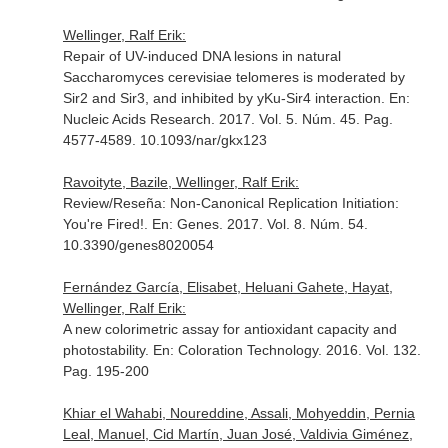
Wellinger, Ralf Erik:
Repair of UV-induced DNA lesions in natural
Saccharomyces cerevisiae telomeres is moderated by
Sir2 and Sir3, and inhibited by yKu-Sir4 interaction.
En:
Nucleic Acids Research
. 2017. Vol. 5. Núm. 45. Pag.
4577-4589. 10.1093/nar/gkx123
Ravoityte, Bazile, Wellinger, Ralf Erik:
Review/Reseña: Non-Canonical Replication Initiation:
You're Fired!.
En: Genes
. 2017. Vol. 8. Núm. 54.
10.3390/genes8020054
Fernández García, Elisabet, Heluani Gahete, Hayat,
Wellinger, Ralf Erik:
A new colorimetric assay for antioxidant capacity and
photostability.
En: Coloration Technology
. 2016. Vol. 132.
Pag. 195-200
Khiar el Wahabi, Noureddine, Assali, Mohyeddin, Pernia
Leal, Manuel, Cid Martín, Juan José, Valdivia Giménez,