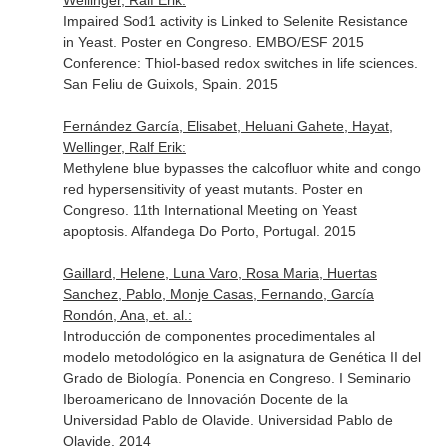
Wellinger, Ralf Erik:
Impaired Sod1 activity is Linked to Selenite Resistance
in Yeast. Poster en Congreso. EMBO/ESF 2015
Conference: Thiol-based redox switches in life sciences.
San Feliu de Guixols, Spain. 2015
Fernández García, Elisabet, Heluani Gahete, Hayat,
Wellinger, Ralf Erik:
Methylene blue bypasses the calcofluor white and congo
red hypersensitivity of yeast mutants. Poster en
Congreso. 11th International Meeting on Yeast
apoptosis. Alfandega Do Porto, Portugal. 2015
Gaillard, Helene, Luna Varo, Rosa Maria, Huertas
Sanchez, Pablo, Monje Casas, Fernando, García
Rondón, Ana, et. al.:
Introducción de componentes procedimentales al
modelo metodológico en la asignatura de Genética II del
Grado de Biología. Ponencia en Congreso. I Seminario
Iberoamericano de Innovación Docente de la
Universidad Pablo de Olavide. Universidad Pablo de
Olavide. 2014