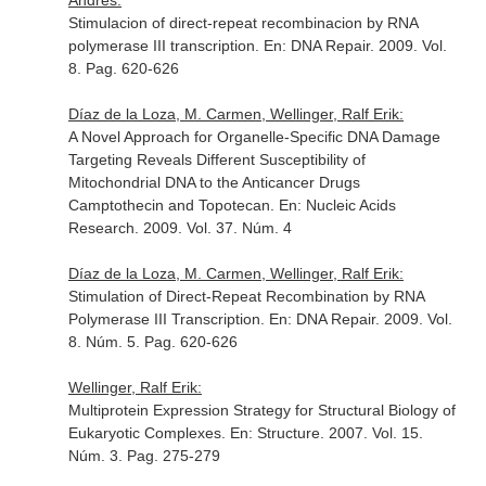
Andres:
Stimulacion of direct-repeat recombinacion by RNA
polymerase III transcription.
En: DNA Repair
. 2009. Vol.
8. Pag. 620-626
Díaz de la Loza, M. Carmen, Wellinger, Ralf Erik:
A Novel Approach for Organelle-Specific DNA Damage
Targeting Reveals Different Susceptibility of
Mitochondrial DNA to the Anticancer Drugs
Camptothecin and Topotecan.
En: Nucleic Acids
Research
. 2009. Vol. 37. Núm. 4
Díaz de la Loza, M. Carmen, Wellinger, Ralf Erik:
Stimulation of Direct-Repeat Recombination by RNA
Polymerase III Transcription.
En: DNA Repair
. 2009. Vol.
8. Núm. 5. Pag. 620-626
Wellinger, Ralf Erik:
Multiprotein Expression Strategy for Structural Biology of
Eukaryotic Complexes.
En: Structure
. 2007. Vol. 15.
Núm. 3. Pag. 275-279