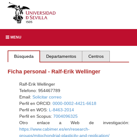
MENU
Búsqueda
Departamentos
Centros
Ficha personal - Ralf-Erik Wellinger
Ralf-Erik Wellinger
Telefono: 954467789
Email:
Solicitar correo
Perfil en ORCID:
0000-0002-4421-6618
Perfil en WOS:
L-8463-2014
Perfil en Scopus:
7004096325
Otro enlace a Web de investigación:
https://www.cabimer.es/en/research-
groups/mitochondrial-plasticity-and-replication/