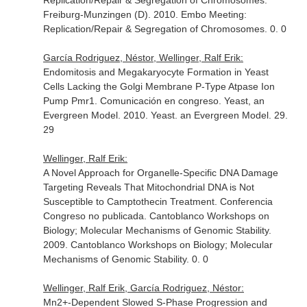
Replication/Repair & Segregation of Chromosomes.
Freiburg-Munzingen (D). 2010. Embo Meeting:
Replication/Repair & Segregation of Chromosomes. 0. 0
García Rodriguez, Néstor, Wellinger, Ralf Erik:
Endomitosis and Megakaryocyte Formation in Yeast
Cells Lacking the Golgi Membrane P-Type Atpase Ion
Pump Pmr1. Comunicación en congreso. Yeast, an
Evergreen Model. 2010. Yeast. an Evergreen Model. 29.
29
Wellinger, Ralf Erik:
A Novel Approach for Organelle-Specific DNA Damage
Targeting Reveals That Mitochondrial DNA is Not
Susceptible to Camptothecin Treatment. Conferencia
Congreso no publicada. Cantoblanco Workshops on
Biology; Molecular Mechanisms of Genomic Stability.
2009. Cantoblanco Workshops on Biology; Molecular
Mechanisms of Genomic Stability. 0. 0
Wellinger, Ralf Erik, García Rodriguez, Néstor:
Mn2+-Dependent Slowed S-Phase Progression and