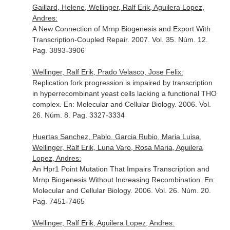
Gaillard, Helene, Wellinger, Ralf Erik, Aguilera Lopez,
Andres:
A New Connection of Mrnp Biogenesis and Export With
Transcription-Coupled Repair. 2007. Vol. 35. Núm. 12.
Pag. 3893-3906
Wellinger, Ralf Erik, Prado Velasco, Jose Felix:
Replication fork progression is impaired by transcription
in hyperrecombinant yeast cells lacking a functional THO
complex.
En: Molecular and Cellular Biology
. 2006. Vol.
26. Núm. 8. Pag. 3327-3334
Huertas Sanchez, Pablo, Garcia Rubio, Maria Luisa,
Wellinger, Ralf Erik, Luna Varo, Rosa Maria, Aguilera
Lopez, Andres:
An Hpr1 Point Mutation That Impairs Transcription and
Mrnp Biogenesis Without Increasing Recombination.
En:
Molecular and Cellular Biology
. 2006. Vol. 26. Núm. 20.
Pag. 7451-7465
Wellinger, Ralf Erik, Aguilera Lopez, Andres: