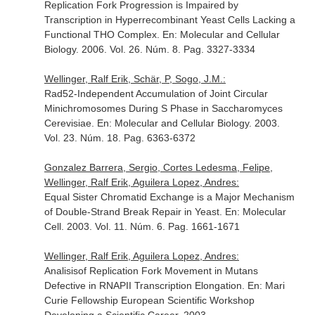
Replication Fork Progression is Impaired by
Transcription in Hyperrecombinant Yeast Cells Lacking a
Functional THO Complex.
En: Molecular and Cellular
Biology
. 2006. Vol. 26. Núm. 8. Pag. 3327-3334
Wellinger, Ralf Erik, Schär, P, Sogo, J.M.:
Rad52-Independent Accumulation of Joint Circular
Minichromosomes During S Phase in Saccharomyces
Cerevisiae.
En: Molecular and Cellular Biology
. 2003.
Vol. 23. Núm. 18. Pag. 6363-6372
Gonzalez Barrera, Sergio, Cortes Ledesma, Felipe,
Wellinger, Ralf Erik, Aguilera Lopez, Andres:
Equal Sister Chromatid Exchange is a Major Mechanism
of Double-Strand Break Repair in Yeast.
En: Molecular
Cell
. 2003. Vol. 11. Núm. 6. Pag. 1661-1671
Wellinger, Ralf Erik, Aguilera Lopez, Andres:
Analisisof Replication Fork Movement in Mutans
Defective in RNAPII Transcription Elongation.
En: Mari
Curie Fellowship European Scientific Workshop