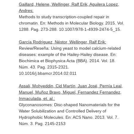
Gaillard, Helene, Wellinger, Ralf Erik, Aguilera Lopez,
Andres:
Methods to study transcription-coupled repair in
chromatin.
En: Methods in Molecular Biology
. 2015. Vol.
1288. Pag. 273-288. 10.1007/978-1-4939-2474-5_15.
García Rodriguez, Néstor, Wellinger, Ralf Erik:
Review/Reseña: Using yeast to model calcium-related
diseases: example of the Hailey-Hailey disease.
En:
Biochimica et Biophysica Acta (BBA)
. 2014. Vol. 18.
Núm. 43. Pag. 2315-2321.
10.1016/j.bbamcr.2014.02.011
Assali, Mohyeddin, Cid Martín, Juan José, Pernía Leal,
Manuel, Muñoz Bravo, Miguel, Fernandez Fernandez,
Inmaculada, et. al.:
Glyconanosomes: Disc-shaped Nanomaterials for the
Water Solubilization and Controlled Delivery of
Hydrophobic Molecules.
En: ACS Nano
. 2013. Vol. 7.
Núm. 3. Pag. 2145-2153