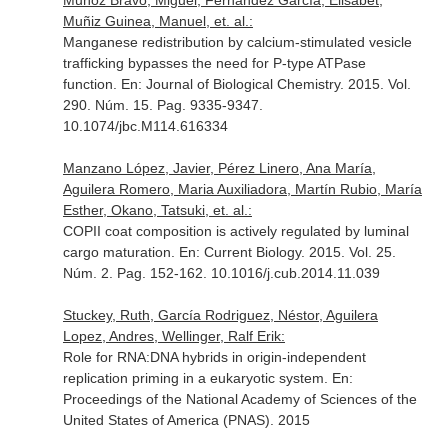
Muñoz Bravo, Miguel, Fernández García, Elisabet,
Muñiz Guinea, Manuel, et. al.:
Manganese redistribution by calcium-stimulated vesicle
trafficking bypasses the need for P-type ATPase
function.
En: Journal of Biological Chemistry
. 2015. Vol.
290. Núm. 15. Pag. 9335-9347.
10.1074/jbc.M114.616334
Manzano López, Javier, Pérez Linero, Ana María,
Aguilera Romero, Maria Auxiliadora, Martín Rubio, María
Esther, Okano, Tatsuki, et. al.:
COPII coat composition is actively regulated by luminal
cargo maturation.
En: Current Biology
. 2015. Vol. 25.
Núm. 2. Pag. 152-162. 10.1016/j.cub.2014.11.039
Stuckey, Ruth, García Rodriguez, Néstor, Aguilera
Lopez, Andres, Wellinger, Ralf Erik:
Role for RNA:DNA hybrids in origin-independent
replication priming in a eukaryotic system.
En:
Proceedings of the National Academy of Sciences of the
United States of America (PNAS)
. 2015