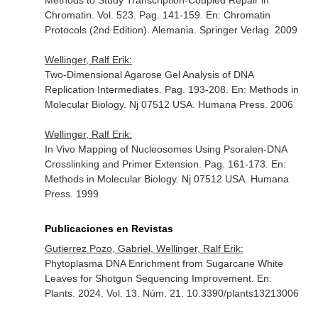
Methods to Study Transcription-Coupled Repair in
Chromatin. Vol. 523. Pag. 141-159.
En: Chromatin
Protocols (2nd Edition)
. Alemania. Springer Verlag. 2009
Wellinger, Ralf Erik:
Two-Dimensional Agarose Gel Analysis of DNA
Replication Intermediates. Pag. 193-208.
En: Methods in
Molecular Biology
. Nj 07512 USA. Humana Press. 2006
Wellinger, Ralf Erik:
In Vivo Mapping of Nucleosomes Using Psoralen-DNA
Crosslinking and Primer Extension. Pag. 161-173.
En:
Methods in Molecular Biology
. Nj 07512 USA. Humana
Press. 1999
Publicaciones en Revistas
Gutierrez Pozo, Gabriel, Wellinger, Ralf Erik:
Phytoplasma DNA Enrichment from Sugarcane White
Leaves for Shotgun Sequencing Improvement.
En:
Plants
. 2024. Vol. 13. Núm. 21. 10.3390/plants13213006