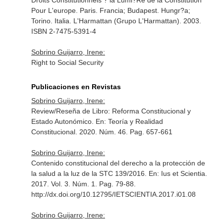
Droits Constitutionnels ? la Lumi?Re de la Constitution
Pour L'europe
. Paris. Francia; Budapest. Hungr?a;
Torino. Italia. L'Harmattan (Grupo L'Harmattan). 2003.
ISBN 2-7475-5391-4
Sobrino Guijarro, Irene:
Right to Social Security
Publicaciones en Revistas
Sobrino Guijarro, Irene:
Review/Reseña de Libro: Reforma Constitucional y
Estado Autonómico.
En: Teoría y Realidad
Constitucional
. 2020. Núm. 46. Pag. 657-661
Sobrino Guijarro, Irene:
Contenido constitucional del derecho a la protección de
la salud a la luz de la STC 139/2016.
En: Ius et Scientia
.
2017. Vol. 3. Núm. 1. Pag. 79-88.
http://dx.doi.org/10.12795/IETSCIENTIA.2017.i01.08
Sobrino Guijarro, Irene: