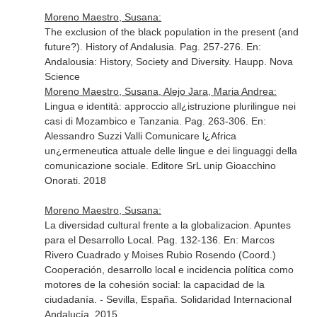
Moreno Maestro, Susana:
The exclusion of the black population in the present (and
future?). History of Andalusia. Pag. 257-276.
En:
Andalousia: History, Society and Diversity
. Haupp. Nova
Science
Moreno Maestro, Susana, Alejo Jara, Maria Andrea:
Lingua e identità: approccio all¿istruzione plurilingue nei
casi di Mozambico e Tanzania. Pag. 263-306.
En:
Alessandro Suzzi Valli Comunicare l¿Africa
un¿ermeneutica attuale delle lingue e dei linguaggi della
comunicazione sociale
. Editore SrL unip Gioacchino
Onorati. 2018
Moreno Maestro, Susana:
La diversidad cultural frente a la globalizacion. Apuntes
para el Desarrollo Local. Pag. 132-136.
En: Marcos
Rivero Cuadrado y Moises Rubio Rosendo (Coord.)
Cooperación, desarrollo local e incidencia política como
motores de la cohesión social: la capacidad de la
ciudadanía
. - Sevilla, España. Solidaridad Internacional
Andalucía. 2015