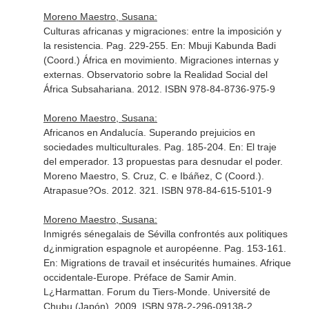
Moreno Maestro, Susana:
Culturas africanas y migraciones: entre la imposición y
la resistencia. Pag. 229-255.
En: Mbuji Kabunda Badi
(Coord.) África en movimiento. Migraciones internas y
externas
. Observatorio sobre la Realidad Social del
África Subsahariana. 2012. ISBN 978-84-8736-975-9
Moreno Maestro, Susana:
Africanos en Andalucía. Superando prejuicios en
sociedades multiculturales. Pag. 185-204.
En: El traje
del emperador. 13 propuestas para desnudar el poder.
Moreno Maestro, S. Cruz, C. e Ibáñez, C (Coord.)
.
Atrapasue?Os. 2012. 321. ISBN 978-84-615-5101-9
Moreno Maestro, Susana:
Inmigrés sénegalais de Sévilla confrontés aux politiques
d¿inmigration espagnole et auropéenne. Pag. 153-161.
En: Migrations de travail et insécurités humaines. Afrique
occidentale-Europe. Préface de Samir Amin
.
L¿Harmattan. Forum du Tiers-Monde. Université de
Chubu (Japón). 2009. ISBN 978-2-296-09138-2