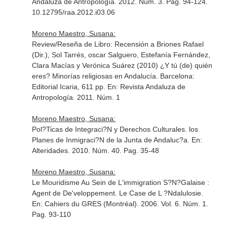
Andaluza de Antropología
. 2012. Núm. 3. Pag. 94-124.
10.12795/raa.2012.i03.06
Moreno Maestro, Susana:
Review/Reseña de Libro: Recensión a Briones Rafael
(Dir.), Sol Tarrés, oscar Salguero, Estefanía Fernández,
Clara Macías y Verónica Suárez (2010) ¿Y tú (de) quién
eres? Minorías religiosas en Andalucía. Barcelona:
Editorial Icaria, 611 pp.
En: Revista Andaluza de
Antropología
. 2011. Núm. 1
Moreno Maestro, Susana:
Pol?Ticas de Integraci?N y Derechos Culturales. los
Planes de Inmigraci?N de la Junta de Andaluc?a.
En:
Alteridades
. 2010. Núm. 40. Pag. 35-48
Moreno Maestro, Susana:
Le Mouridisme Au Sein de L'immigration S?N?Galaise :
Agent de De'veloppement. Le Case de L ?Ndalulosie.
En: Cahiers du GRES (Montréal)
. 2006. Vol. 6. Núm. 1.
Pag. 93-110