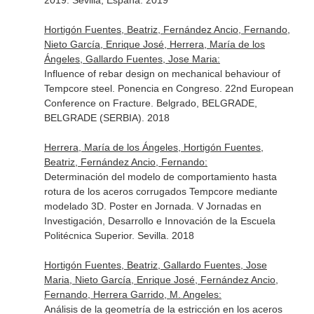
2019. Sevilla, España. 2019
Hortigón Fuentes, Beatriz, Fernández Ancio, Fernando,
Nieto García, Enrique José, Herrera, María de los
Ángeles, Gallardo Fuentes, Jose Maria:
Influence of rebar design on mechanical behaviour of
Tempcore steel. Ponencia en Congreso. 22nd European
Conference on Fracture. Belgrado, BELGRADE,
BELGRADE (SERBIA). 2018
Herrera, María de los Ángeles, Hortigón Fuentes,
Beatriz, Fernández Ancio, Fernando:
Determinación del modelo de comportamiento hasta
rotura de los aceros corrugados Tempcore mediante
modelado 3D. Poster en Jornada. V Jornadas en
Investigación, Desarrollo e Innovación de la Escuela
Politécnica Superior. Sevilla. 2018
Hortigón Fuentes, Beatriz, Gallardo Fuentes, Jose
Maria, Nieto García, Enrique José, Fernández Ancio,
Fernando, Herrera Garrido, M. Angeles:
Análisis de la geometría de la estricción en los aceros