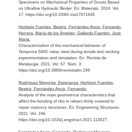
Specimens on Mechanical Properties of Grouts Based
on Ultrafine Hydraulic Binder.
En: Materials
. 2024. Vol.
17. https://doi.org/10.3390/ ma17071645
Hortigón Fuentes, Beatriz, Fernández Ancio, Fernando,
Herrera, María de los Ángeles, Gallardo Fuentes, Jose
Maria:
Characterization of the mechanical behavior of
Tempcore 500C rebar steel during tensile test necking:
experimentation and simulation.
En: Revista de
Metalurgia
. 2021. Vol. 57. Núm. 3.
https://doi.org/10.3989/revmetalm.199
Rodríguez Mayorga, Esperanza, Hortigón Fuentes,
Beatriz, Fernández Ancio, Fernando:
Analysis of the main geometrical characteristics that
affect the bonding of ribs in rebars thinly covered to
repair masonry structures.
En: Engineering Structures
.
2021. Vol. 246.
https://doi.org/10.1016/j.engstruct.2021.113027