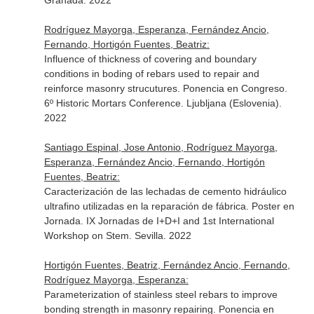
Granada. 2022
Rodríguez Mayorga, Esperanza, Fernández Ancio,
Fernando, Hortigón Fuentes, Beatriz:
Influence of thickness of covering and boundary
conditions in boding of rebars used to repair and
reinforce masonry strucutures. Ponencia en Congreso.
6º Historic Mortars Conference. Ljubljana (Eslovenia).
2022
Santiago Espinal, Jose Antonio, Rodríguez Mayorga,
Esperanza, Fernández Ancio, Fernando, Hortigón
Fuentes, Beatriz:
Caracterización de las lechadas de cemento hidráulico
ultrafino utilizadas en la reparación de fábrica. Poster en
Jornada. IX Jornadas de I+D+I and 1st International
Workshop on Stem. Sevilla. 2022
Hortigón Fuentes, Beatriz, Fernández Ancio, Fernando,
Rodríguez Mayorga, Esperanza:
Parameterization of stainless steel rebars to improve
bonding strength in masonry repairing. Ponencia en