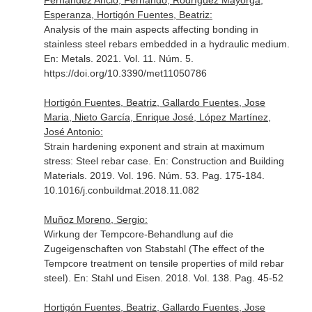
Fernández Ancio, Fernando, Rodríguez Mayorga,
Esperanza, Hortigón Fuentes, Beatriz:
Analysis of the main aspects affecting bonding in
stainless steel rebars embedded in a hydraulic medium.
En: Metals
. 2021. Vol. 11. Núm. 5.
https://doi.org/10.3390/met11050786
Hortigón Fuentes, Beatriz, Gallardo Fuentes, Jose
Maria, Nieto García, Enrique José, López Martínez,
José Antonio:
Strain hardening exponent and strain at maximum
stress: Steel rebar case.
En: Construction and Building
Materials
. 2019. Vol. 196. Núm. 53. Pag. 175-184.
10.1016/j.conbuildmat.2018.11.082
Muñoz Moreno, Sergio:
Wirkung der Tempcore-Behandlung auf die
Zugeigenschaften von Stabstahl (The effect of the
Tempcore treatment on tensile properties of mild rebar
steel).
En: Stahl und Eisen
. 2018. Vol. 138. Pag. 45-52
Hortigón Fuentes, Beatriz, Gallardo Fuentes, Jose