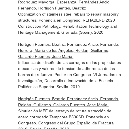
Rodríguez Mayorga, Esperanza, Fernández Ancio,
Fernando, Hortigón Fuentes, Beatriz:
Optimization of stainless steel rebars to repair masonry
structures. Ponencia en Congreso. REHABEND 2020
Construction Pathology, Rehabilitation Technology and
Heritage Management. Granada (Spain). 2020
Hortigón Fuentes, Beatriz, Fernández Ancio, Fernando,
Herrera, María de los Ángeles, Roldán, Guillermo,
Gallardo Fuentes, Jose Maria:
Influencia del diseño de las corrugas en las propiedades
mecánicas y valores de tensión de adherencia de las
barras de refuerzo. Poster en Congreso. VI Jornadas en
Investigación, Desarrollo e Innovación de la Escuela
Politécnica Superior. Sevilla. 2019
Hortigón Fuentes, Beatriz, Fernández Ancio, Fernando,
Roldán, Guillermo, Gallardo Fuentes, Jose Maria:
Simulación MEF del ensayo de rotura a tracción del
acero corrugado Tempcore B500SD. Ponencia en
Congreso. Congreso del Grupo Español de Fractura