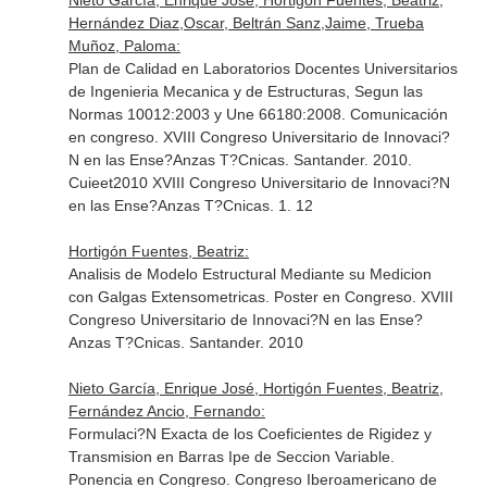
Nieto García, Enrique José, Hortigón Fuentes, Beatriz,
Hernández Diaz,Oscar, Beltrán Sanz,Jaime, Trueba
Muñoz, Paloma:
Plan de Calidad en Laboratorios Docentes Universitarios
de Ingenieria Mecanica y de Estructuras, Segun las
Normas 10012:2003 y Une 66180:2008. Comunicación
en congreso. XVIII Congreso Universitario de Innovaci?
N en las Ense?Anzas T?Cnicas. Santander. 2010.
Cuieet2010 XVIII Congreso Universitario de Innovaci?N
en las Ense?Anzas T?Cnicas. 1. 12
Hortigón Fuentes, Beatriz:
Analisis de Modelo Estructural Mediante su Medicion
con Galgas Extensometricas. Poster en Congreso. XVIII
Congreso Universitario de Innovaci?N en las Ense?
Anzas T?Cnicas. Santander. 2010
Nieto García, Enrique José, Hortigón Fuentes, Beatriz,
Fernández Ancio, Fernando:
Formulaci?N Exacta de los Coeficientes de Rigidez y
Transmision en Barras Ipe de Seccion Variable.
Ponencia en Congreso. Congreso Iberoamericano de