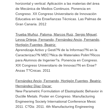
horizontal y vertical. Aplicación a las materias del área
de Mecánica de Medios Continuos. Ponencia en
Congreso. XX Congreso Universitario de Innovación
Educativa en las Enseñanzas Técnicas. Las Palmas de
Gran Canaria. 2012
Trueba Muñoz, Paloma, Marcos Ruiz, Sergio Miguel,
Leyva Ortega, Fernando, Fernández Ancio, Fernando,
Hortigón Fuentes, Beatriz:
Aprendizaje Activo y Gesti?N de la Informaci?N en la
Caracterizaci?N MEC?Nica de Materiales Polim?Ricos
para Alumnos de Ingenier?a. Ponencia en Congreso.
XIX Congreso Universitario de Innovaci?N en Ense?
Anzas T?Cnicas. 2011
Fernández Ancio, Fernando, Hortigón Fuentes, Beatriz,
Hernández Díaz,Oscar:
New Parametric Formulation of Elastoplastic Behavior in
Ductile Metals. Poster en Congreso. Manufacturing
Engineering Society International Conference Mesic
2011. C?Diz. 2011. 4th Manufacturing Engineering