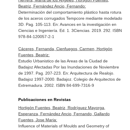
Herrera, María de los Ángeles, Hortigón Fuentes,
Beatriz, Fernández Ancio, Fernando:
Determinación del comportamiento plástico hasta rotura
de los aceros corrugados Tempcore mediante modelado
3D. Pag. 105-113.
En: Avances en la investigación en
Ciencias e Ingeniería
. Ed. 1. 3Ciencias. 2019. 292. ISBN
978-84-120057-2-1
Cáceres, Fernanda, Cienfuegos, Carmen, Hortigón
Fuentes, Beatriz:
Estudio Urbanistico de las Areas de la Ciudad de
Badajoz Afectadas Por las Inundaciones de Noviembre
de 1997. Pag. 207-223.
En: Arquitectura de Realojo.
Badajoz 1997-2000
. Badajoz. Colegio de Arquitectos de
Extremadura. 2002. ISBN 84-699-7316-9
Publicaciones en Revistas
Hortigón Fuentes, Beatriz, Rodríguez Mayorga,
Esperanza, Fernández Ancio, Fernando, Gallardo
Fuentes, Jose Maria:
Influence of Materials of Moulds and Geometry of