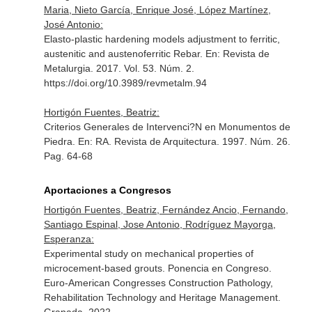
Maria, Nieto García, Enrique José, López Martínez,
José Antonio:
Elasto-plastic hardening models adjustment to ferritic,
austenitic and austenoferritic Rebar.
En: Revista de
Metalurgia
. 2017. Vol. 53. Núm. 2.
https://doi.org/10.3989/revmetalm.94
Hortigón Fuentes, Beatriz:
Criterios Generales de Intervenci?N en Monumentos de
Piedra.
En: RA. Revista de Arquitectura
. 1997. Núm. 26.
Pag. 64-68
Aportaciones a Congresos
Hortigón Fuentes, Beatriz, Fernández Ancio, Fernando,
Santiago Espinal, Jose Antonio, Rodríguez Mayorga,
Esperanza:
Experimental study on mechanical properties of
microcement-based grouts. Ponencia en Congreso.
Euro-American Congresses Construction Pathology,
Rehabilitation Technology and Heritage Management.