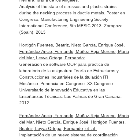
Herrera, María de los Ángeles:
Analysis of the state of stresses and plastic strains
during the necking process in ductile metals. Poster en
Congreso. Manufacturing Engineering Society
International Conference, 5th MESIC 2013. Zaragoza
(Spain). 2013
Hortigón Fuentes, Beatriz, Nieto García, Enrique José,
Fernández Ancio, Fernando, Muñoz-Reja Moreno, Maria
del Mar, Leyva Ortega, Fernando:
Generación de software OOP para práctica de
laboratorio de la asignatura Teoría de Estructuras y
Construcciones Industriales de la titulación ITI
Mecánico. Ponencia en Congreso. XX Congreso
Universitario de Innovación Educativa en las
Enseñanzas Técnicas. Las Palmas de Gran Canaria.
2012
Fernández Ancio, Fernando, Muñoz-Reja Moreno, Maria
del Mar, Nieto García, Enrique José, Hortigón Fuentes,
Beatriz, Leyva Ortega, Fernando, et. al.:
Implantación de un nuevo sistema de coordinación