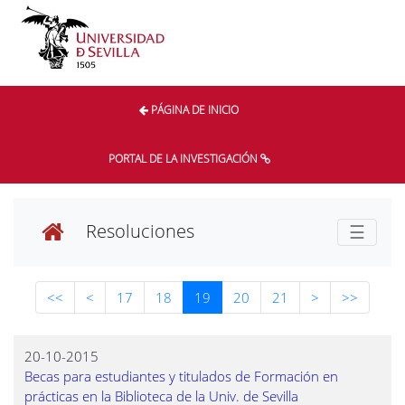
PÁGINA DE INICIO
PORTAL DE LA INVESTIGACIÓN
Resoluciones
☰
(current)
<<
<
17
18
19
20
21
>
>>
20-10-2015
Becas para estudiantes y titulados de Formación en
prácticas en la Biblioteca de la Univ. de Sevilla