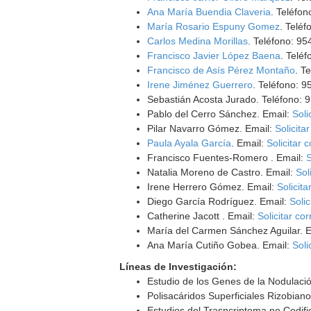
Ana María Buendia Claveria
. Teléfon
María Rosario Espuny Gomez
. Telé
Carlos Medina Morillas
. Teléfono: 9
Francisco Javier López Baena
. Telé
Francisco de Asís Pérez Montaño
. T
Irene Jiménez Guerrero
. Teléfono: 
Sebastián Acosta Jurado. Teléfono: 
Pablo del Cerro Sánchez. Email:
Soli
Pilar Navarro Gómez. Email:
Solicita
Paula Ayala García
. Email:
Solicitar 
Francisco Fuentes-Romero . Email:
S
Natalia Moreno de Castro. Email:
Sol
Irene Herrero Gómez. Email:
Solicita
Diego García Rodríguez. Email:
Solic
Catherine Jacott . Email:
Solicitar co
María del Carmen Sánchez Aguilar. 
Ana María Cutiño Gobea. Email:
Soli
Líneas de Investigación:
Estudio de los Genes de la Nodulaci
Polisacáridos Superficiales Rizobiano
Estudios del Trasncriptoma no Codifi