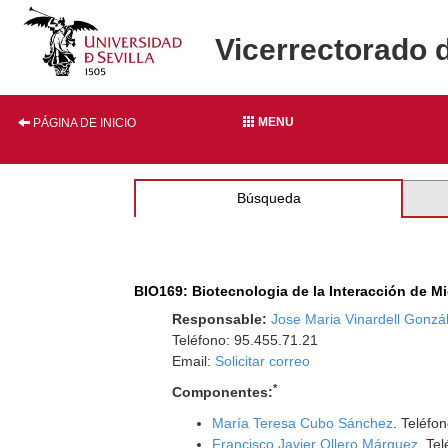
Vicerrectorado 
MENU
PÁGINA DE INICIO
Búsqueda
BIO169: Biotecnologia de la Interacción de M
Responsable:
Jose Maria Vinardell Gonzá
Teléfono: 95.455.71.21
Email:
Solicitar correo
*
Componentes:
María Teresa Cubo Sánchez
. Teléfo
Francisco Javier Ollero Márquez
. Te