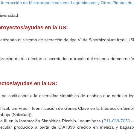
a Interacción de Microorganismos con Leguminosas y Otras Plantas de 
niversidad
proyectos/ayudas en la US:
terizando el sistema de secreción de tipo VI de Sinorhizobium fredii U
zación de los efectores secretados a través del sistema de secreción d
yectos/ayudas en la US:
a no codificante a la diversidad simbiótica de rizobios que nodulan l
hizobium Fredii: Identificación de Genes Clave en la Interacción Sim
abajo (Solicitud))
o III en la Interacción Simbiótica Rizobio-Leguminosa (
P11-CVI-7050
- 
ecular producido a partir de CIAT899 crecido en melaza y bagazo 