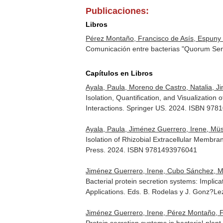
Publicaciones:
Libros
Pérez Montaño, Francisco de Asís, Espuny
Comunicación entre bacterias "Quorum Sen
Capítulos en Libros
Ayala, Paula, Moreno de Castro, Natalia, Ji
Isolation, Quantification, and Visualizatio
Interactions
. Springer US. 2024. ISBN 97
Ayala, Paula, Jiménez Guerrero, Irene, Müsk
Isolation of Rhizobial Extracellular Membr
Press. 2024. ISBN 9781493976041
Jiménez Guerrero, Irene, Cubo Sánchez, Mar
Bacterial protein secretion systems: Implica
Applications
. Eds. B. Rodelas y J. Gonz?L
Jiménez Guerrero, Irene, Pérez Montaño, F