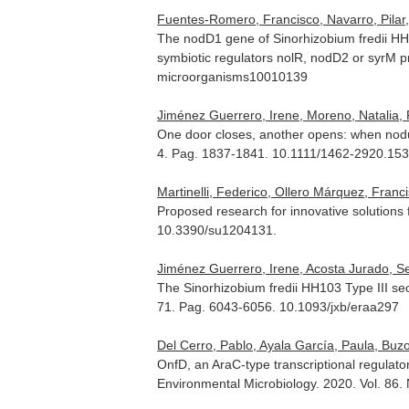
Fuentes-Romero, Francisco, Navarro, Pilar, 
The nodD1 gene of Sinorhizobium fredii HH
symbiotic regulators nolR, nodD2 or syrM p
microorganisms10010139
Jiménez Guerrero, Irene, Moreno, Natalia,
One door closes, another opens: when nodul
4. Pag. 1837-1841. 10.1111/1462-2920.15
Martinelli, Federico, Ollero Márquez, Francisc
Proposed research for innovative solutions
10.3390/su1204131.
Jiménez Guerrero, Irene, Acosta Jurado, Seba
The Sinorhizobium fredii HH103 Type III se
71. Pag. 6043-6056. 10.1093/jxb/eraa297
Del Cerro, Pablo, Ayala García, Paula, Buzo
OnfD, an AraC-type transcriptional regulat
Environmental Microbiology
. 2020. Vol. 86