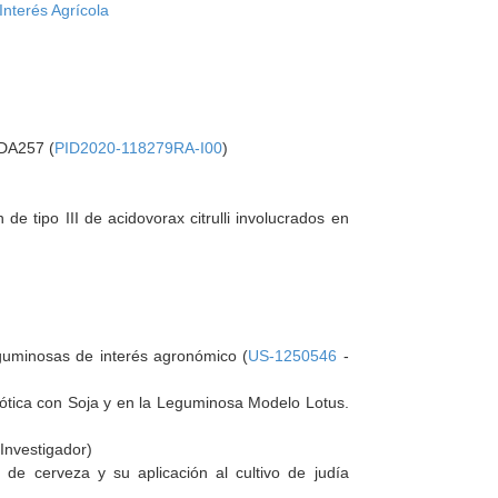
Interés Agrícola
SDA257 (
PID2020-118279RA-I00
)
e tipo III de acidovorax citrulli involucrados en
eguminosas de interés agronómico (
US-1250546
-
biótica con Soja y en la Leguminosa Modelo Lotus.
Investigador)
de cerveza y su aplicación al cultivo de judía