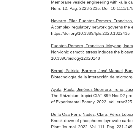
Membrane vesicle engineering with -à la ca
Núm. 12. Pag. 2223-2235. Doi: 10.1111/1
Navarro, Pilar, Fuentes-Romero, Francisco, 
A complex regulatory network governs the e
https://doi.org/10.3389/fpls.2023.1322435
Fuentes-Romero, Francisco, Moyano, Isamar,
Non-ionic osmotic stress induces the biosynt
10.3390/biology12020148
Bernal, Patricia, Borrero, José Manuel, Bu
Biotecnología de la interacción de microor
Ayala, Paula, Jiménez Guerrero, Irene, Jaco
The Rhizobium tropici CIAT 899 NodD2 prote
of Experimental Botany
. 2022. Vol. erac325
De la Osa Fern¿Nadez, Clara, Pérez López, J
Knock-down of phosphoenolpyruvate carboxyl
Plant Journal
. 2022. Vol. 111. Pag. 231-249