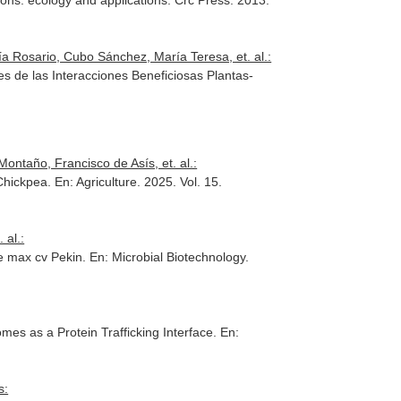
tions: ecology and applications
. Crc Press. 2013.
 Rosario, Cubo Sánchez, María Teresa, et. al.:
 de las Interacciones Beneficiosas Plantas-
ontaño, Francisco de Asís, et. al.:
 Chickpea.
En: Agriculture
. 2025. Vol. 15.
 al.:
ne max cv Pekin.
En: Microbial Biotechnology
.
es as a Protein Trafficking Interface.
En:
s: