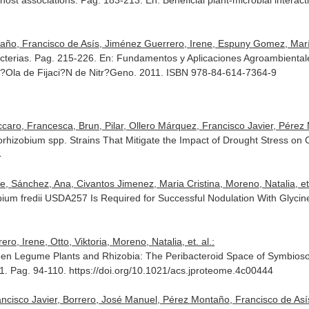
t host associations. Pag. 183-213.
En: Beneficial plant-microbial interac
año, Francisco de Asís, Jiménez Guerrero, Irene, Espuny Gomez, María
bacterias. Pag. 215-226.
En: Fundamentos y Aplicaciones Agroambientales
?Ola de Fijaci?N de Nitr?Geno. 2011. ISBN 978-84-614-7364-9
ro, Francesca, Brun, Pilar, Ollero Márquez, Francisco Javier, Pérez M
sorhizobium spp. Strains That Mitigate the Impact of Drought Stress on
4
, Sánchez, Ana, Civantos Jimenez, Maria Cristina, Moreno, Natalia, et.
bium fredii USDA257 Is Required for Successful Nodulation With Glyci
o, Irene, Otto, Viktoria, Moreno, Natalia, et. al.:
ween Legume Plants and Rhizobia: The Peribacteroid Space of Symbiosom
 1. Pag. 94-110. https://doi.org/10.1021/acs.jproteome.4c00444
ncisco Javier, Borrero, José Manuel, Pérez Montaño, Francisco de Así