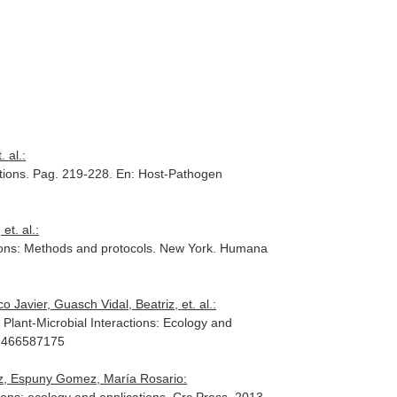
 al.:
itions. Pag. 219-228.
En: Host-Pathogen
t. al.:
ions: Methods and protocols
. New York. Humana
avier, Guasch Vidal, Beatriz, et. al.:
l Plant-Microbial Interactions: Ecology and
81466587175
iz, Espuny Gomez, María Rosario: