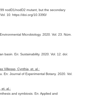
T 899 nodD1/nodD2 mutant, but the secondary
 Vol. 10. https://doi.org/10.3390/
 Environmental Microbiology
. 2020. Vol. 23. Núm.
ean basin.
En: Sustainability
. 2020. Vol. 12. doi:
 Villegas, Cynthia, et. al.:
fu.
En: Journal of Experimental Botany
. 2020. Vol.
et. al.:
ynthesis and symbiosis.
En: Applied and