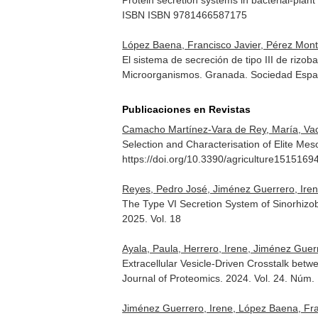
Protein secretion systems in bacterial-plan
ISBN ISBN 9781466587175
López Baena, Francisco Javier, Pérez Mont
El sistema de secreción de tipo III de rizo
Microorganismos
. Granada. Sociedad Espa
Publicaciones en Revistas
Camacho Martínez-Vara de Rey, María, Vacca
Selection and Characterisation of Elite Me
https://doi.org/10.3390/agriculture1515169
Reyes, Pedro José, Jiménez Guerrero, Irene
The Type VI Secretion System of Sinorhizo
2025. Vol. 18
Ayala, Paula, Herrero, Irene, Jiménez Guerrer
Extracellular Vesicle-Driven Crosstalk bet
Journal of Proteomics
. 2024. Vol. 24. Núm.
Jiménez Guerrero, Irene, López Baena, Fra