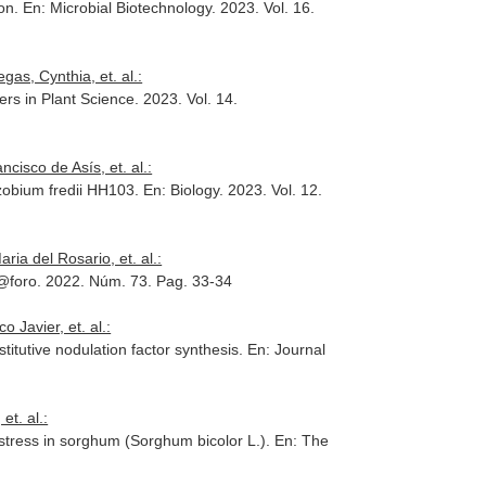
ion.
En: Microbial Biotechnology
. 2023. Vol. 16.
as, Cynthia, et. al.:
ers in Plant Science
. 2023. Vol. 14.
isco de Asís, et. al.:
hizobium fredii HH103.
En: Biology
. 2023. Vol. 12.
ia del Rosario, et. al.:
@foro
. 2022. Núm. 73. Pag. 33-34
 Javier, et. al.:
itutive nodulation factor synthesis.
En: Journal
t. al.:
stress in sorghum (Sorghum bicolor L.).
En: The