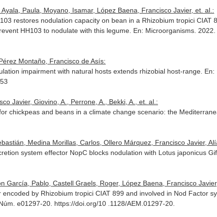
Ayala, Paula, Moyano, Isamar, López Baena, Francisco Javier, et. al.:
103 restores nodulation capacity on bean in a Rhizobium tropici CIA
revent HH103 to nodulate with this legume.
En: Microorganisms
. 2022.
 Pérez Montaño, Francisco de Asís:
ation impairment with natural hosts extends rhizobial host-range.
En:
353
o Javier, Giovino, A., Perrone, A., Bekki, A., et. al.:
 for chickpeas and beans in a climate change scenario: the Mediterran
stián, Medina Morillas, Carlos, Ollero Márquez, Francisco Javier, Alías
cretion system effector NopC blocks nodulation with Lotus japonicus Gi
n García, Pablo, Castell Graels, Roger, López Baena, Francisco Javier, 
or encoded by Rhizobium tropici CIAT 899 and involved in Nod Factor s
. Núm. e01297-20. https://doi.org/10 .1128/AEM.01297-20.