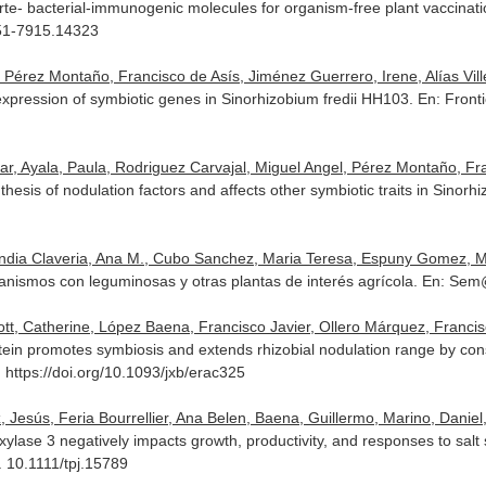
rte- bacterial-immunogenic molecules for organism-free plant vaccinat
751-7915.14323
Pérez Montaño, Francisco de Asís, Jiménez Guerrero, Irene, Alías Villeg
xpression of symbiotic genes in Sinorhizobium fredii HH103.
En: Fronti
 Ayala, Paula, Rodriguez Carvajal, Miguel Angel, Pérez Montaño, Franc
hesis of nodulation factors and affects other symbiotic traits in Sinor
endia Claveria, Ana M., Cubo Sanchez, Maria Teresa, Espuny Gomez, Mar
ganismos con leguminosas y otras plantas de interés agrícola.
En: Sem
tt, Catherine, López Baena, Francisco Javier, Ollero Márquez, Francisco
in promotes symbiosis and extends rhizobial nodulation range by const
. https://doi.org/10.1093/jxb/erac325
esús, Feria Bourrellier, Ana Belen, Baena, Guillermo, Marino, Daniel, e
ase 3 negatively impacts growth, productivity, and responses to salt 
. 10.1111/tpj.15789