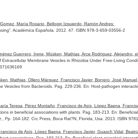
 Gomez, María Rosario, Bellogin Izquierdo, Ramón Andres:
sing". Académica Española. 2012. 47. ISBN 978-3-659-03556-2
ménez Guerrero, Irene, Müsken, Mathias, Arce Rodriguez, Alejandro, et.
n of Extracellular Membrane Vesicles in Rhizobia Under Free-Living Cond
81071636169
en, Mathias, Ollero Márquez, Francisco Javier, Borrero, José Manuel, e
ane Vesicles from Bacteroids. Pag. 229-236.
En: Host-pathogen interact
ía Teresa, Pérez Montaño, Francisco de Asís, López Baena, Francisco J
tions in beneficial associations with plants. Pag. 183-213.
En: Beneficia
ez., Pp. 164-182. Crc Press, Boca Rat?N, Florida, Usa. 2013. ISBN 97
rancisco de Asís, López Baena, Francisco Javier, Guasch Vidal, Beatr