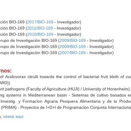
ación BIO-169 (
2017/BIO-169
- Investigador)
ación BIO-169 (
2011/BIO-169
- Investigador)
ación BIO-169 (
2010/BIO-169
- Investigador)
Grupo de Investigación BIO-169 (
2009/BIO-169
- Investigador)
Grupo de Investigación BIO-169 (
2008/BIO-169
- Investigador)
Grupo de Investigación BIO-169 (
2007/BIO-169
- Investigador)
rnos:
 Acidovorax citrulli towards the control of bacterial fruit bloth of cuc
ARD))
lant pathogens (Faculty of Agriculture (HUJI) / University of Honenheim
ing systems in Mediterranean basin - Sistemas de cultivo basados e
 Investig. y Formacion Agraria Pesquera Alimentaria y de la Produ
a (PRIMA) - Proyectos de I+D+I de Programación Conjunta Internaciona
s,
véase aqui