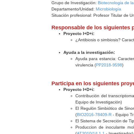
Grupo de Investigación:
Biotecnologia de l
Departamento/Unidad:
Microbiología
Situación profesional: Profesor Titular de U
Responsable de los siguientes 
Proyecto I+D+i:
¿Antibiosis o simbiosis? Carac
Ayuda a la investigación:
Ayuda para estancia: Caracteri
virulencia (
PP2018-9598
)
Participa en los siguientes pro
Proyecto I+D+i:
Contribución del transcriptom
Equipo de Investigación)
El Regulón Simbiótico de Sinor
(
BIO2016-78409-R
- Equipo Tr
El Sistema de Secreción de Tip
Produccion de inoculante mol
(
AT2010/1/L1.1
- Investigador)