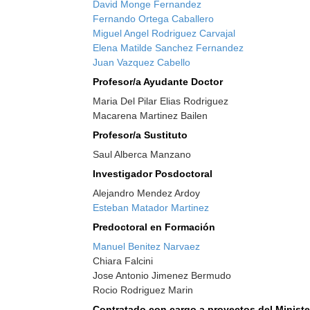
David Monge Fernandez
Fernando Ortega Caballero
Miguel Angel Rodriguez Carvajal
Elena Matilde Sanchez Fernandez
Juan Vazquez Cabello
Profesor/a Ayudante Doctor
Maria Del Pilar Elias Rodriguez
Macarena Martinez Bailen
Profesor/a Sustituto
Saul Alberca Manzano
Investigador Posdoctoral
Alejandro Mendez Ardoy
Esteban Matador Martinez
Predoctoral en Formación
Manuel Benitez Narvaez
Chiara Falcini
Jose Antonio Jimenez Bermudo
Rocio Rodriguez Marin
Contratado con cargo a proyectos del Ministe