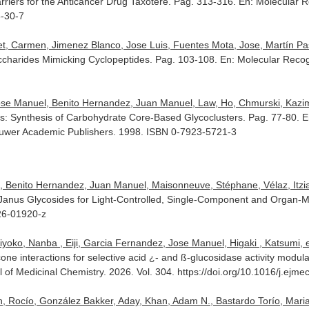
rriers for the Anticancer Drug Taxotere. Pag. 313-316.
En: Molecular R
3-30-7
t, Carmen, Jimenez Blanco, Jose Luis, Fuentes Mota, Jose, Martín Past
ccharides Mimicking Cyclopeptides. Pag. 103-108.
En: Molecular Recog
se Manuel, Benito Hernandez, Juan Manuel, Law, Ho, Chmurski, Kazimie
s: Synthesis of Carbohydrate Core-Based Glycoclusters. Pag. 77-80.
E
Kluwer Academic Publishers. 1998. ISBN 0-7923-5721-3
 Benito Hernandez, Juan Manuel, Maisonneuve, Stéphane, Vélaz, Itziar,
Janus Glycosides for Light-Controlled, Single-Component and Organ-
026-01920-z
oko, Nanba , Eiji, Garcia Fernandez, Jose Manuel, Higaki , Katsumi, et
cone interactions for selective acid ¿- and ß-glucosidase activity mod
 of Medicinal Chemistry
. 2026. Vol. 304. https://doi.org/10.1016/j.ej
, Rocío, González Bakker, Aday, Khan, Adam N., Bastardo Torío, Marian