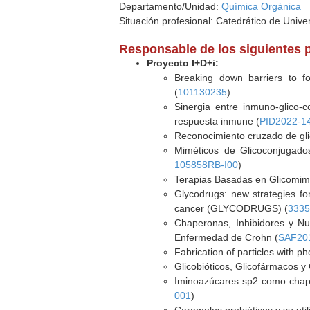
Departamento/Unidad:
Química Orgánica
Situación profesional: Catedrático de Unive
Responsable de los siguientes 
Proyecto I+D+i:
Breaking down barriers to fo
(
101130235
)
Sinergia entre inmuno-glico-
respuesta inmune (
PID2022-1
Reconocimiento cruzado de gli
Miméticos de Glicoconjugado
105858RB-I00
)
Terapias Basadas en Glicomimé
Glycodrugs: new strategies for
cancer (GLYCODRUGS) (
333
Chaperonas, Inhibidores y Nu
Enfermedad de Crohn (
SAF20
Fabrication of particles with ph
Glicobióticos, Glicofármacos y
Iminoazúcares sp2 como chape
001
)