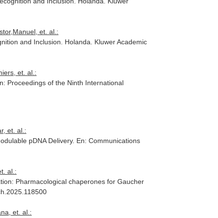
ecognition and Inclusion
. Holanda. Kluwer
or,Manuel, et. al.:
nition and Inclusion
. Holanda. Kluwer Academic
rs, et. al.:
n: Proceedings of the Ninth International
 et. al.:
Modulable pDNA Delivery.
En: Communications
. al.:
ulation: Pharmacological chaperones for Gaucher
mech.2025.118500
a, et. al.: