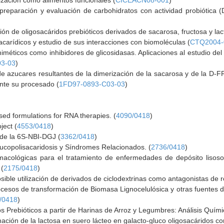
lización como alimentos funcionales (
CICEACN08-001
)
: preparación y evaluación de carbohidratos con actividad probiótica
ión de oligosacáridos prebióticos derivados de sacarosa, fructosa y lac
carídicos y estudio de sus interacciones con biomoléculas (
CTQ2004-
miméticos como inhibidores de glicosidasas. Aplicaciones al estudio de
3-03
)
ón de azucares resultantes de la dimerización de la sacarosa y de la 
ante su procesado (
1FD97-0893-C03-03
)
ed formulations for RNA therapies. (
4090/0418
)
ject (
4553/0418
)
de la 6S-NBI-DGJ (
3362/0418
)
Mucopolisacaridosis y Síndromes Relacionados. (
2736/0418
)
macológicas para el tratamiento de enfermedades de depósito lisos
 (
2175/0418
)
sible utilización de derivados de ciclodextrinas como antagonistas de 
ocesos de transformación de Biomasa Lignocelulósica y otras fuentes 
/0418
)
 Prebióticos a partir de Harinas de Arroz y Legumbres: Análisis Quími
mación de la lactosa en suero lácteo en galacto-gluco oligosacáridos co