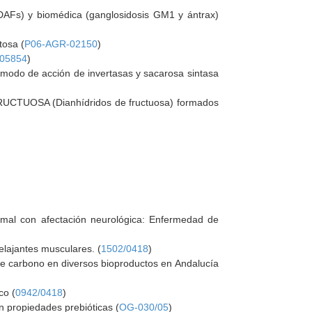
 (DAFs) y biomédica (ganglosidosis GM1 y ántrax)
tosa (
P06-AGR-02150
)
05854
)
l modo de acción de invertasas y sacarosa sintasa
D-FRUCTUOSA (Dianhídridos de fructuosa) formados
omal con afectación neurológica: Enfermedad de
relajantes musculares. (
1502/0418
)
de carbono en diversos bioproductos en Andalucía
co (
0942/0418
)
n propiedades prebióticas (
OG-030/05
)