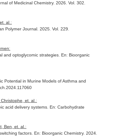
nal of Medicinal Chemistry
. 2026. Vol. 302.
. al.:
an Polymer Journal
. 2025. Vol. 229.
rmen:
cal and optoglycomic strategies.
En: Bioorganic
c Potential in Murine Models of Asthma and
jmech.2024.117060
hristophe, et. al.:
eic acid delivery systems.
En: Carbohydrate
 Ben, et. al.:
switching factors.
En: Bioorganic Chemistry
. 2024.