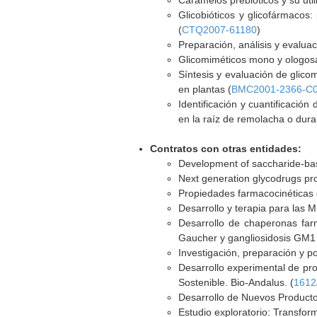
Caramelos prebióticos y su uti
Glicobióticos y glicofármacos
(
CTQ2007-61180
)
Preparación, análisis y evaluac
Glicomiméticos mono y ologosa
Síntesis y evaluación de glico
en plantas (
BMC2001-2366-C0
Identificación y cuantificaci
en la raíz de remolacha o dur
Contratos con otras entidades:
Development of saccharide-bas
Next generation glycodrugs pro
Propiedades farmacocinéticas 
Desarrollo y terapia para las 
Desarrollo de chaperonas far
Gaucher y gangliosidosis GM1
Investigación, preparación y po
Desarrollo experimental de pr
Sostenible. Bio-Andalus. (
1612
Desarrollo de Nuevos Productos
Estudio exploratorio: Transfor