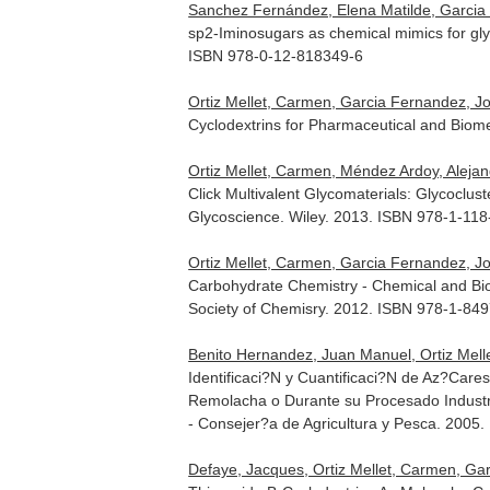
Sanchez Fernández, Elena Matilde, Garcia 
sp2-Iminosugars as chemical mimics for gl
ISBN 978-0-12-818349-6
Ortiz Mellet, Carmen, Garcia Fernandez, 
Cyclodextrins for Pharmaceutical and Biome
Ortiz Mellet, Carmen, Méndez Ardoy, Aleja
Click Multivalent Glycomaterials: Glycoclu
Glycoscience
. Wiley. 2013. ISBN 978-1-11
Ortiz Mellet, Carmen, Garcia Fernandez, 
Carbohydrate Chemistry - Chemical and Bio
Society of Chemisry. 2012. ISBN 978-1-84
Benito Hernandez, Juan Manuel, Ortiz Mel
Identificaci?N y Cuantificaci?N de Az?Care
Remolacha o Durante su Procesado Industr
- Consejer?a de Agricultura y Pesca. 2005
Defaye, Jacques, Ortiz Mellet, Carmen, Gar