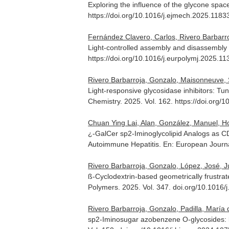
Exploring the influence of the glycone space
https://doi.org/10.1016/j.ejmech.2025.1183
Fernández Clavero, Carlos, Rivero Barbarroj
Light-controlled assembly and disassembly
https://doi.org/10.1016/j.eurpolymj.2025.1
Rivero Barbarroja, Gonzalo, Maisonneuve, 
Light-responsive glycosidase inhibitors: Tu
Chemistry
. 2025. Vol. 162. https://doi.org
Chuan Ying Lai, Alan, González, Manuel, Ho,
¿-GalCer sp2-Iminoglycolipid Analogs as C
Autoimmune Hepatitis.
En: European Journa
Rivero Barbarroja, Gonzalo, López, José, J
ß-Cyclodextrin-based geometrically frustrat
Polymers
. 2025. Vol. 347. doi.org/10.1016
Rivero Barbarroja, Gonzalo, Padilla, María
sp2-Iminosugar azobenzene O-glycosides: lig