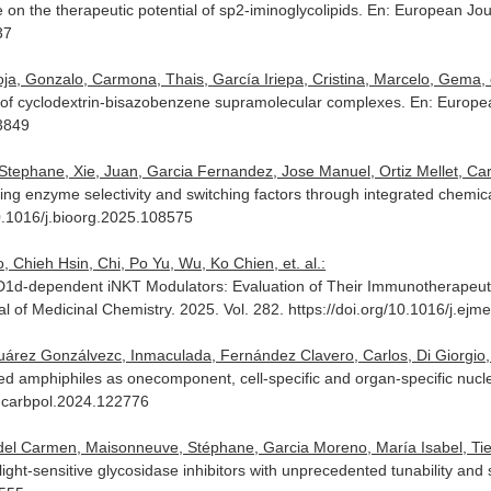
 on the therapeutic potential of sp2-iminoglycolipids.
En: European Jour
37
a, Gonzalo, Carmona, Thais, García Iriepa, Cristina, Marcelo, Gema, et
 of cyclodextrin-bisazobenzene supramolecular complexes.
En: Europe
13849
Stephane, Xie, Juan, Garcia Fernandez, Jose Manuel, Ortiz Mellet, Ca
ning enzyme selectivity and switching factors through integrated chemi
/10.1016/j.bioorg.2025.108575
 Chieh Hsin, Chi, Po Yu, Wu, Ko Chien, et. al.:
D1d-dependent iNKT Modulators: Evaluation of Their Immunotherapeuti
l of Medicinal Chemistry
. 2025. Vol. 282. https://doi.org/10.1016/j.e
uárez Gonzálvezc, Inmaculada, Fernández Clavero, Carlos, Di Giorgio, C
ed amphiphiles as onecomponent, cell-specific and organ-specific nucl
/j.carbpol.2024.122776
 del Carmen, Maisonneuve, Stéphane, Garcia Moreno, María Isabel, Tiet,
ht-sensitive glycosidase inhibitors with unprecedented tunability and 