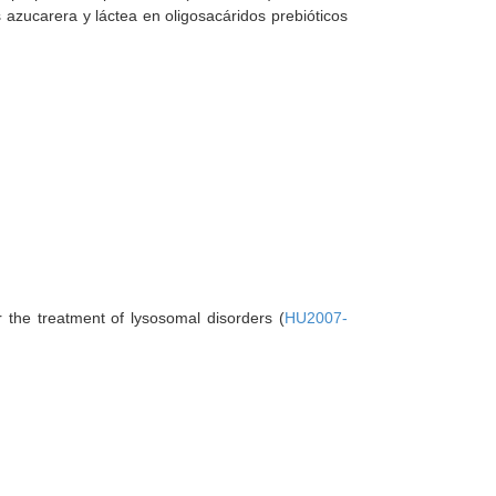
 azucarera y láctea en oligosacáridos prebióticos
r the treatment of lysosomal disorders (
HU2007-