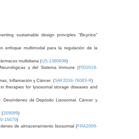
nting sustainable design principles "Bicyclos"
n enfoque multimodal para la regulación de la
fármacos multidiana (
US-1380698
)
 Neurológicas y del Sistema Immune (
PID2019-
as, Inflamación y Cáncer. (
SAF2016-76083-R
)
n in therapies for lysosomal storage diseases and
s: Desórdenes de Depósito Lisosomal, Cáncer y
 (
269099
)
0-15670
)
rdenes de almacenamiento lisosomial (
FRA2009-