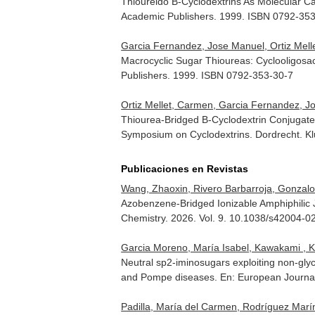
Thioureido B-Cyclodextrins As Molecular Ca
Academic Publishers. 1999. ISBN 0792-35
Garcia Fernandez, Jose Manuel, Ortiz Melle
Macrocyclic Sugar Thioureas: Cyclooligosa
Publishers. 1999. ISBN 0792-353-30-7
Ortiz Mellet, Carmen, Garcia Fernandez, Jo
Thiourea-Bridged B-Cyclodextrin Conjugate
Symposium on Cyclodextrins
. Dordrecht. 
Publicaciones en Revistas
Wang, Zhaoxin, Rivero Barbarroja, Gonzalo,
Azobenzene-Bridged Ionizable Amphiphilic 
Chemistry
. 2026. Vol. 9. 10.1038/s42004-
Garcia Moreno, María Isabel, Kawakami , Kiy
Neutral sp2-iminosugars exploiting non-gly
and Pompe diseases.
En: European Journal
Padilla, María del Carmen, Rodríguez Marín