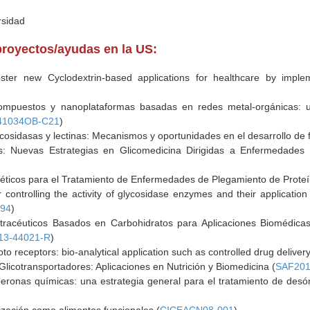
rsidad
proyectos/ayudas en la US:
ster new Cyclodextrin-based applications for healthcare by impleme
compuestos y nanoplataformas basadas en redes metal-orgánicas: u
41034OB-C21
)
cosidasas y lectinas: Mecanismos y oportunidades en el desarrollo de 
s: Nuevas Estrategias en Glicomedicina Dirigidas a Enfermedades
ticos para el Tratamiento de Enfermedades de Plegamiento de Proteín
 controlling the activity of glycosidase enzymes and their applicatio
594
)
tracéuticos Basados en Carbohidratos para Aplicaciones Biomédica
13-44021-R
)
oto receptors: bio-analytical application such as controlled drug delivery
 Glicotransportadores: Aplicaciones en Nutrición y Biomedicina (
SAF201
ronas químicas: una estrategia general para el tratamiento de desó