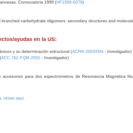
rancesas. Convocatoria 1999 (
HF1999-0078
)
d branched carbohydrate oligomers: secondary structures and molecular
yectos/ayudas en la US:
nicos y su determinación estructural (
ACPAI-2003/004
- Investigador)
(
ACC-762-FQM-2002
- Investigador)
 y accesorios para dos espectrómetros de Resonancia Magnética N
s,
véase aqui