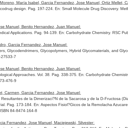
Moreno, María Isabel, Garcia Fernandez, Jose Manuel, Ortiz Mellet, 
ycodrug design. Pag. 197-224.
En: Small Molecule Drug Discovery. Met
Jose Manuel, Benito Hernandez, Juan Manuel:
dical Applications. Pag. 94-139.
En: Carbohydrate Chemistry
. RSC Pub
ndro, Garcia Fernandez, Jose Manuel:
sters, Glycodendrimers, Glycopolymers, Hybrid Glycomaterials, and Gly
8-27533-7
Jose Manuel, Benito Hernandez, Juan Manuel:
logical Approaches. Vol. 38. Pag. 338-375.
En: Carbohydrate Chemistr
973-476-9
let, Carmen, Garcia Fernandez, Jose Manuel:
s Resultantes de la Dimerizaci?N de la Sacarosa y de la D-Fructosa (
ial. Pag. 173-184.
En: Aspectos Fisiol?Gicos de la Remolacha Azucar
. ISBN 84-8474-164-8
cia Fernandez, Jose Manuel, Maciejewski, Silvester: