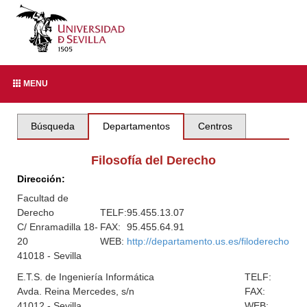
MENU
Búsqueda
Departamentos
Centros
Filosofía del Derecho
Dirección:
Facultad de
Derecho
TELF:
95.455.13.07
C/ Enramadilla 18-
FAX:
95.455.64.91
20
WEB:
http://departamento.us.es/filoderecho
41018 - Sevilla
E.T.S. de Ingeniería Informática
TELF:
Avda. Reina Mercedes, s/n
FAX:
41012 - Sevilla
WEB: