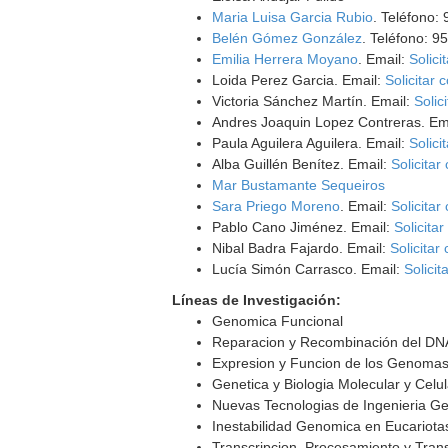
Maria Luisa Garcia Rubio
. Teléfono:
Belén Gómez González
. Teléfono: 
Emilia Herrera Moyano
. Email:
Solici
Loida Perez Garcia. Email:
Solicitar 
Victoria Sánchez Martín. Email:
Solic
Andres Joaquin Lopez Contreras. Em
Paula Aguilera Aguilera. Email:
Solici
Alba Guillén Benítez. Email:
Solicitar
Mar Bustamante Sequeiros
Sara Priego Moreno
. Email:
Solicitar
Pablo Cano Jiménez. Email:
Solicitar
Nibal Badra Fajardo. Email:
Solicitar
Lucía Simón Carrasco. Email:
Solicit
Líneas de Investigación:
Genomica Funcional
Reparacion y Recombinación del DN
Expresion y Funcion de los Genoma
Genetica y Biologia Molecular y Celu
Nuevas Tecnologias de Ingenieria Ge
Inestabilidad Genomica en Eucariota
Transcripcion, Procesamiento y Tra