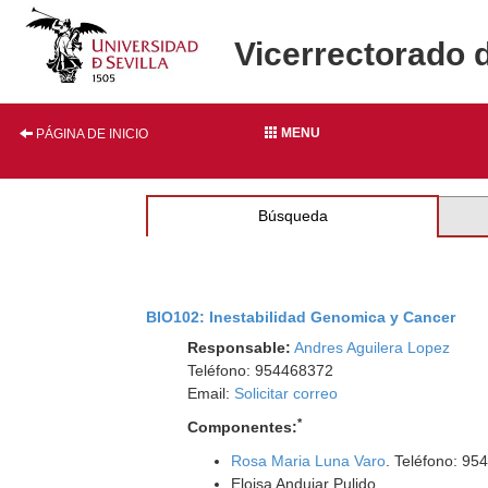
Vicerrectorado 
MENU
PÁGINA DE INICIO
Búsqueda
BIO102: Inestabilidad Genomica y Cancer
Responsable:
Andres Aguilera Lopez
Teléfono: 954468372
Email:
Solicitar correo
*
Componentes:
Rosa Maria Luna Varo
. Teléfono: 95
Eloisa Andujar Pulido