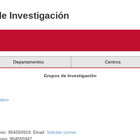
de Investigación
Departamentos
Centros
Grupos de Investigación
rdero
fono: 954550919. Email:
Solicitar correo
éfono: 954555947