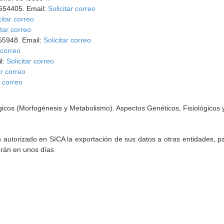
4554405. Email:
Solicitar correo
citar correo
itar correo
555948. Email:
Solicitar correo
 correo
l:
Solicitar correo
ar correo
r correo
icos (Morfogénesis y Metabolismo). Aspectos Genéticos, Fisiológicos y
torizado en SICA la exportación de sus datos a otras entidades, par
arán en unos días