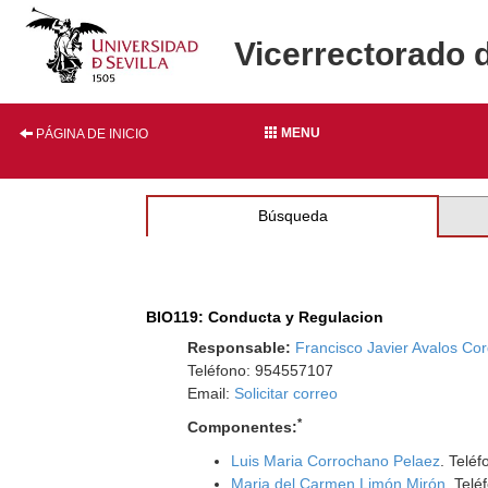
Vicerrectorado 
MENU
PÁGINA DE INICIO
Búsqueda
BIO119: Conducta y Regulacion
Responsable:
Francisco Javier Avalos Co
Teléfono: 954557107
Email:
Solicitar correo
*
Componentes:
Luis Maria Corrochano Pelaez
. Telé
Maria del Carmen Limón Mirón
. Tel