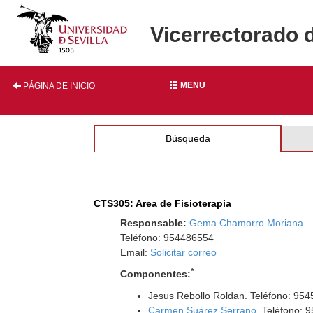
Vicerrectorado 
MENU
PÁGINA DE INICIO
Búsqueda
CTS305: Area de Fisioterapia
Responsable:
Gema Chamorro Moriana
Teléfono: 954486554
Email:
Solicitar correo
*
Componentes:
Jesus Rebollo Roldan. Teléfono: 95
Carmen Suárez Serrano
. Teléfono: 