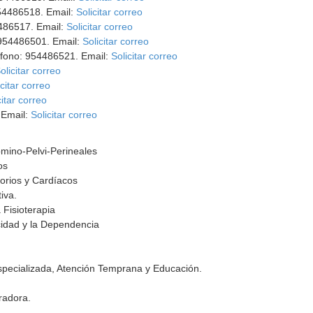
954486518. Email:
Solicitar correo
4486517. Email:
Solicitar correo
 954486501. Email:
Solicitar correo
éfono: 954486521. Email:
Solicitar correo
olicitar correo
icitar correo
citar correo
 Email:
Solicitar correo
omino-Pelvi-Perineales
os
torios y Cardíacos
tiva.
 Fisioterapia
cidad y la Dependencia
Especializada, Atención Temprana y Educación.
aradora.