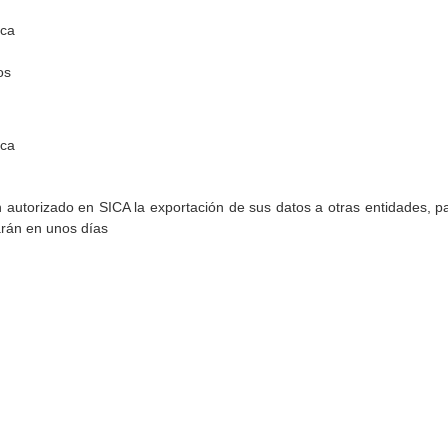
ica
os
ica
torizado en SICA la exportación de sus datos a otras entidades, par
arán en unos días