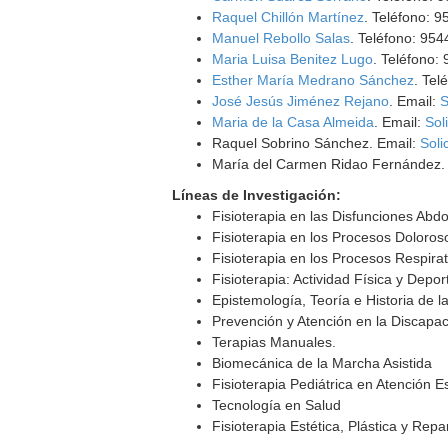
Raquel Chillón Martínez
. Teléfono: 
Manuel Rebollo Salas
. Teléfono: 95
Maria Luisa Benitez Lugo
. Teléfono:
Esther María Medrano Sánchez
. Tel
José Jesús Jiménez Rejano
. Email:
S
Maria de la Casa Almeida
. Email:
Sol
Raquel Sobrino Sánchez. Email:
Soli
María del Carmen Ridao Fernández.
Líneas de Investigación:
Fisioterapia en las Disfunciones Abd
Fisioterapia en los Procesos Doloros
Fisioterapia en los Procesos Respira
Fisioterapia: Actividad Física y Depor
Epistemología, Teoría e Historia de la
Prevención y Atención en la Discapa
Terapias Manuales.
Biomecánica de la Marcha Asistida
Fisioterapia Pediátrica en Atención 
Tecnología en Salud
Fisioterapia Estética, Plástica y Rep