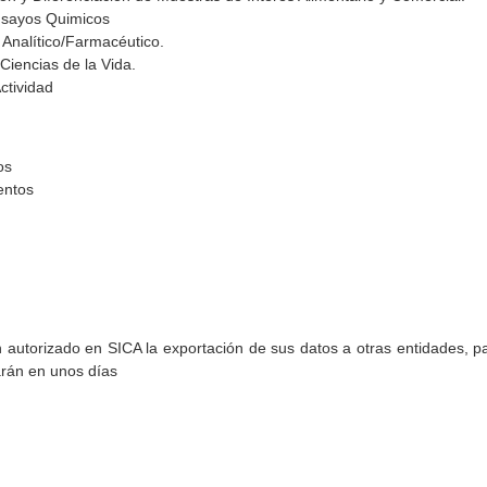
Ensayos Quimicos
 Analítico/Farmacéutico.
Ciencias de la Vida.
ctividad
os
entos
torizado en SICA la exportación de sus datos a otras entidades, par
arán en unos días