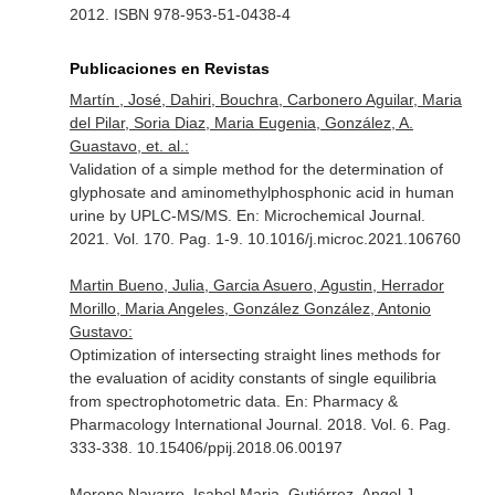
2012. ISBN 978-953-51-0438-4
Publicaciones en Revistas
Martín , José, Dahiri, Bouchra, Carbonero Aguilar, Maria
del Pilar, Soria Diaz, Maria Eugenia, González, A.
Guastavo, et. al.:
Validation of a simple method for the determination of
glyphosate and aminomethylphosphonic acid in human
urine by UPLC-MS/MS.
En: Microchemical Journal
.
2021. Vol. 170. Pag. 1-9. 10.1016/j.microc.2021.106760
Martin Bueno, Julia, Garcia Asuero, Agustin, Herrador
Morillo, Maria Angeles, González González, Antonio
Gustavo:
Optimization of intersecting straight lines methods for
the evaluation of acidity constants of single equilibria
from spectrophotometric data.
En: Pharmacy &
Pharmacology International Journal
. 2018. Vol. 6. Pag.
333-338. 10.15406/ppij.2018.06.00197
Moreno Navarro, Isabel Maria, Gutiérrez, Angel J.,