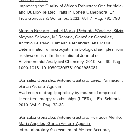
Improving the Quality of African Robustas: Qtls for Yield-
and Quality-Related Traits in Coffea Canephora.
En:
Tree Genetics & Genomes
. 2011. Vol. 7. Pag. 781-798
Moreno Navarro, Isabel María, Pichardo Sánchez, Silvia,
Moyano Salvago, Mª Rosario, González González,
Antonio Gustavo, Cameán Fernández, Ana Maria:
Determination of microcystins in biological samples from
freshwater fish.
En: International Journal of
Environmental Analytical Chemistry
. 2010. Vol. 90. Pag.
1000-1013. 10.1080/03067310902985081
Gonzalez Gonzalez, Antonio Gustavo, Saez, Purifiación,
Garcia Asuero, Agustin:
Evaluation of drug lipophilicity by means of empirical
linear free energy relationships (LFER), I.
En: Schironia
.
2010. Vol. 9. Pag. 32-35
González González, Antonio Gustavo, Herrador Morillo,
Maria Angeles, Garcia Asuero, Agustin:
Intra-Laboratory Assessment of Method Accuracy