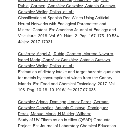
Rubio, Carmen, González González, Antonio Gustavo,
González Weller, Dailos, et. al.:
Classification of Spanish Red Wines Using Artificial
Neural Networks with Enological Parameters and
Mineral Content.
En: American Journal of Enology and
Viticulture
. 2018. Vol. 69. Núm. 2. Pag. 167-175. 10.534
4/ajev. 2017.17021
Gutiérrez, Angel J., Rubio, Carmen, Moreno Navarro,
Isabel Maria, González González, Antonio Gustavo,
González Weller, Dailos, et. al.:
Estimation of dietary intake and target hazards quotients
for metals by consumption of wines from the Canary
Islands.
En: Food and Chemical Toxicology
. 2017. Vol.
108. Pag. 10-18. 10.1016/j.fct.2017.07.033
González Arjona, Domingo, Lopez Perez, German,
González González, Antonio Gustavo, Dominguez
Perez, Manuel Maria, H Mulder, Wilhem:
Study of UV Filters as an in silico (QSAR) Graduate
Project.
En: Journal of Laboratory Chemical Education
.