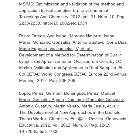
MS/MS: Optimization and validation of the method and
application to real samples.
En: Environmental
Toxicology And Chemistry
. 2012. Vol. 31. Núm. 10. Pag.
2233-2238. http://10.1002/etc.1954
Prieto Ortega, Ana Isabel, Moreno Navarro, Isabel
María, Gonzalez Gonzalez, Antonio Gustavo, Soria Diaz,
Maria Eugenia, Vasconcelos, V, et. al.:
Development of a Method for Determination of Cyn in
Lyophilized Aphanizomenon Ovalisporum Cells by LC-
Ms/Ms: Validation and Application to Real Samples.
En:
6th SETAC World Congress/SETAC Europe 22nd Annual
Meeting
. 2012. Pag. 206-206
Lopez Perez, German, Dominguez Perez, Manuel
Maria, González Arjona, Domingo, Gonzalez Gonzalez,
Antonio Gustavo, Martin Valero, Maria Jesus, et. al.:
The Development of New Approaches in the Bachelor
Thesis Work in Chemistry.
En: @tic: Revista d'Innovacio
Educativa
. 2012. Vol. 2012. Núm. 8. Pag. 12-19.
10.7203/attic.8.1008