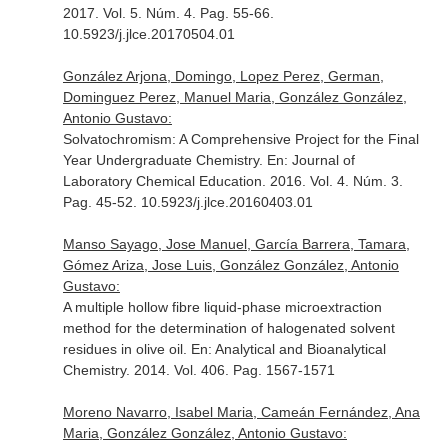
2017. Vol. 5. Núm. 4. Pag. 55-66.
10.5923/j.jlce.20170504.01
González Arjona, Domingo, Lopez Perez, German,
Dominguez Perez, Manuel Maria, González González,
Antonio Gustavo:
Solvatochromism: A Comprehensive Project for the Final
Year Undergraduate Chemistry.
En: Journal of
Laboratory Chemical Education
. 2016. Vol. 4. Núm. 3.
Pag. 45-52. 10.5923/j.jlce.20160403.01
Manso Sayago, Jose Manuel, García Barrera, Tamara,
Gómez Ariza, Jose Luis, González González, Antonio
Gustavo:
A multiple hollow fibre liquid-phase microextraction
method for the determination of halogenated solvent
residues in olive oil.
En: Analytical and Bioanalytical
Chemistry
. 2014. Vol. 406. Pag. 1567-1571
Moreno Navarro, Isabel Maria, Cameán Fernández, Ana
Maria, González González, Antonio Gustavo: