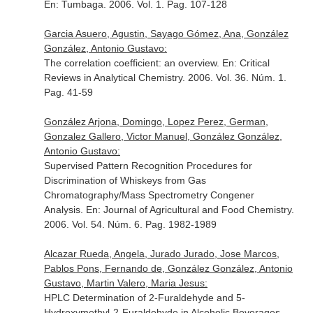
En: Tumbaga
. 2006. Vol. 1. Pag. 107-128
Garcia Asuero, Agustin, Sayago Gómez, Ana, González
González, Antonio Gustavo:
The correlation coefficient: an overview.
En: Critical
Reviews in Analytical Chemistry
. 2006. Vol. 36. Núm. 1.
Pag. 41-59
González Arjona, Domingo, Lopez Perez, German,
Gonzalez Gallero, Victor Manuel, González González,
Antonio Gustavo:
Supervised Pattern Recognition Procedures for
Discrimination of Whiskeys from Gas
Chromatography/Mass Spectrometry Congener
Analysis.
En: Journal of Agricultural and Food Chemistry
.
2006. Vol. 54. Núm. 6. Pag. 1982-1989
Alcazar Rueda, Angela, Jurado Jurado, Jose Marcos,
Pablos Pons, Fernando de, González González, Antonio
Gustavo, Martin Valero, Maria Jesus:
HPLC Determination of 2-Furaldehyde and 5-
Hydroxymethyl-2-Furaldehyde in Alcoholic Beverages.