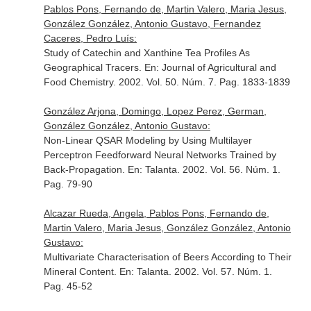
Pablos Pons, Fernando de, Martin Valero, Maria Jesus,
González González, Antonio Gustavo, Fernandez
Caceres, Pedro Luís:
Study of Catechin and Xanthine Tea Profiles As
Geographical Tracers.
En: Journal of Agricultural and
Food Chemistry
. 2002. Vol. 50. Núm. 7. Pag. 1833-1839
González Arjona, Domingo, Lopez Perez, German,
González González, Antonio Gustavo:
Non-Linear QSAR Modeling by Using Multilayer
Perceptron Feedforward Neural Networks Trained by
Back-Propagation.
En: Talanta
. 2002. Vol. 56. Núm. 1.
Pag. 79-90
Alcazar Rueda, Angela, Pablos Pons, Fernando de,
Martin Valero, Maria Jesus, González González, Antonio
Gustavo:
Multivariate Characterisation of Beers According to Their
Mineral Content.
En: Talanta
. 2002. Vol. 57. Núm. 1.
Pag. 45-52