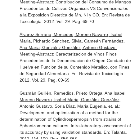
Meeting-Abstract: Contribucion del Consumo de Mangos
Procedentes de Cultivos Organicos VS Convencionales
a la Exposicion Dietetica de Mn, NI y CO.
En: Revista de
Toxicología
. 2012. Vol. 29. Pag. 69-70
Álvarez Serrano, Mercedes, Moreno Navarro, Isabel
Maria, Pichardo Sánchez, Silvia, Cameán Fernández,
Ana Maria, González González, Antonio Gustavo:
Meeting-Abstract: Caracterizacion de Vinos Finos
Procedentes de la Denominacion de Origen Condado de
Huelva en Funcion de su Contenido Metalico, con Fines
de Seguridad Alimentaria.
En: Revista de Toxicología
.
2012. Vol. 29. Pag. 69-69
Guzmán Guillén, Remedios, Prieto Ortega, Ana Isabel,
Moreno Navarro, Isabel Maria, González González,
Antonio Gustavo, Soria Diaz, Maria Eugenia, et. al.:
Development and optimization of a method for the
determination of Cylindrospermopsin from strains of
Aphanizomenon cultures: Intra-laboratory assessment of
its accuracy by using validation standards.
En: Talanta
.
2012. Vol. 100. Pag. 356-363