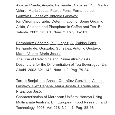
Alcazar Rueda, Angela, Fernández Cáceres, P.L., Martin
Valero, Maria Jesus, Pablos Pons, Fernando de,
González González, Antonio Gustavo:
Ion Chromatographic Determination of Some Organic
Acids, Chloride and Phosphate in Coffee and Tea.
En:
Talanta
. 2003. Vol. 61. Núm. 2. Pag. 95-101
Fernández Cáceres, P.L., López, A., Pablos Pons,
Fernando de, González González, Antonio Gustavo,
Martin Valero, Maria Jesus:
The Use of Catechins and Purine Alkaloids As
Descriptors for the Differentiation of Tea Beverages.
En:
Alkaid
. 2003. Vol. 142. Núm. 1-2. Pag. 79-84
Terrab Benjelloun, Anass, González González, Antonio
Gustavo, Diez Dapena, Maria Josefa, Heredia Mira,
Francisco José:
Characterisation of Moroccan Unifloral Honeys Using
Multivariate Analysis.
En: European Food Research and
Technology
. 2003. Vol. 218. Núm. 1. Pag. 88-95