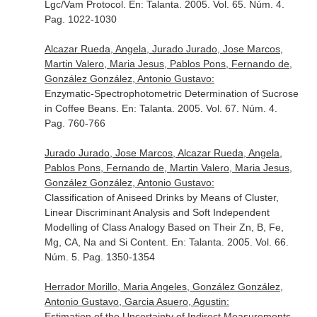
Lgc/Vam Protocol.
En: Talanta
. 2005. Vol. 65. Núm. 4.
Pag. 1022-1030
Alcazar Rueda, Angela, Jurado Jurado, Jose Marcos,
Martin Valero, Maria Jesus, Pablos Pons, Fernando de,
González González, Antonio Gustavo:
Enzymatic-Spectrophotometric Determination of Sucrose
in Coffee Beans.
En: Talanta
. 2005. Vol. 67. Núm. 4.
Pag. 760-766
Jurado Jurado, Jose Marcos, Alcazar Rueda, Angela,
Pablos Pons, Fernando de, Martin Valero, Maria Jesus,
González González, Antonio Gustavo:
Classification of Aniseed Drinks by Means of Cluster,
Linear Discriminant Analysis and Soft Independent
Modelling of Class Analogy Based on Their Zn, B, Fe,
Mg, CA, Na and Si Content.
En: Talanta
. 2005. Vol. 66.
Núm. 5. Pag. 1350-1354
Herrador Morillo, Maria Angeles, González González,
Antonio Gustavo, Garcia Asuero, Agustin:
Estimation of the Uncertainty of Indirect Measurements