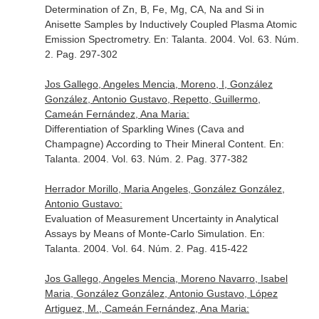
Determination of Zn, B, Fe, Mg, CA, Na and Si in
Anisette Samples by Inductively Coupled Plasma Atomic
Emission Spectrometry.
En: Talanta
. 2004. Vol. 63. Núm.
2. Pag. 297-302
Jos Gallego, Angeles Mencia, Moreno, I, González
González, Antonio Gustavo, Repetto, Guillermo,
Cameán Fernández, Ana Maria:
Differentiation of Sparkling Wines (Cava and
Champagne) According to Their Mineral Content.
En:
Talanta
. 2004. Vol. 63. Núm. 2. Pag. 377-382
Herrador Morillo, Maria Angeles, González González,
Antonio Gustavo:
Evaluation of Measurement Uncertainty in Analytical
Assays by Means of Monte-Carlo Simulation.
En:
Talanta
. 2004. Vol. 64. Núm. 2. Pag. 415-422
Jos Gallego, Angeles Mencia, Moreno Navarro, Isabel
Maria, González González, Antonio Gustavo, López
Artiguez, M., Cameán Fernández, Ana Maria: