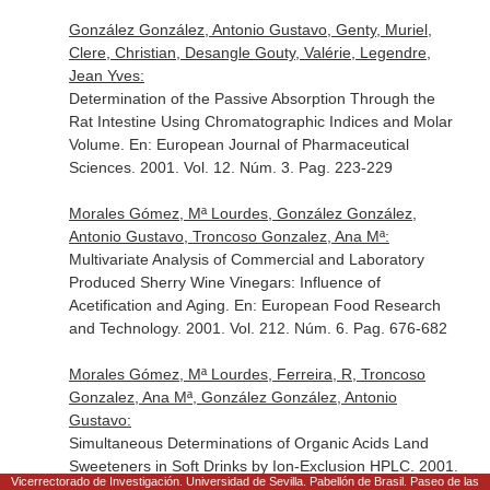
González González, Antonio Gustavo, Genty, Muriel,
Clere, Christian, Desangle Gouty, Valérie, Legendre,
Jean Yves:
Determination of the Passive Absorption Through the
Rat Intestine Using Chromatographic Indices and Molar
Volume.
En: European Journal of Pharmaceutical
Sciences
. 2001. Vol. 12. Núm. 3. Pag. 223-229
Morales Gómez, Mª Lourdes, González González,
Antonio Gustavo, Troncoso Gonzalez, Ana Mª:
Multivariate Analysis of Commercial and Laboratory
Produced Sherry Wine Vinegars: Influence of
Acetification and Aging.
En: European Food Research
and Technology
. 2001. Vol. 212. Núm. 6. Pag. 676-682
Morales Gómez, Mª Lourdes, Ferreira, R, Troncoso
Gonzalez, Ana Mª, González González, Antonio
Gustavo:
Simultaneous Determinations of Organic Acids Land
Sweeteners in Soft Drinks by Ion-Exclusion HPLC. 2001.
Vicerrectorado de Investigación. Universidad de Sevilla. Pabellón de Brasil. Paseo de las
Vol. 24. Núm. 10. Pag. 879-884