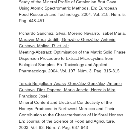
Study of the Mineral Profile of Catalonian Brut Cava
Using Atomic Spectrometric Methods.
En: European
Food Research and Technology
. 2004. Vol. 218. Núm. 5.
Pag. 448-451
Pichardo Sánchez, Silvia, Moreno Navarro, Isabel Maria,
Maraver Mora, Judith, González González, Antonio
Gustavo, Molina, R, et. al.:
Meeting-Abstract: Optimisation of the Matrix Solid Phase
Dispersion Procedure to Extract Microcystins from
Biological Samples.
En: Toxicology and Applied
Pharmacology
. 2004. Vol. 197. Núm. 3. Pag. 315-315
Terrab Benjelloun, Anass, González González, Antonio
Gustavo, Diez Dapena, Maria Josefa, Heredia Mira,
Francisco José:
Mineral Content and Electrical Conductivity of the
Honeys Produced in Northwest Morocco and Their
Contribution to the Characterisation of Unifloral Honeys.
En: Journal of the Science of Food and Agriculture
.
2003. Vol. 83. Núm. 7. Pag. 637-643