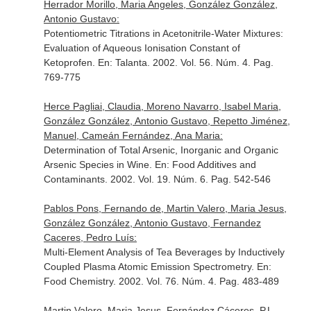
Herrador Morillo, Maria Angeles, González González,
Antonio Gustavo:
Potentiometric Titrations in Acetonitrile-Water Mixtures:
Evaluation of Aqueous Ionisation Constant of
Ketoprofen.
En: Talanta
. 2002. Vol. 56. Núm. 4. Pag.
769-775
Herce Pagliai, Claudia, Moreno Navarro, Isabel Maria,
González González, Antonio Gustavo, Repetto Jiménez,
Manuel, Cameán Fernández, Ana Maria:
Determination of Total Arsenic, Inorganic and Organic
Arsenic Species in Wine.
En: Food Additives and
Contaminants
. 2002. Vol. 19. Núm. 6. Pag. 542-546
Pablos Pons, Fernando de, Martin Valero, Maria Jesus,
González González, Antonio Gustavo, Fernandez
Caceres, Pedro Luís:
Multi-Element Analysis of Tea Beverages by Inductively
Coupled Plasma Atomic Emission Spectrometry.
En:
Food Chemistry
. 2002. Vol. 76. Núm. 4. Pag. 483-489
Martin Valero, Maria Jesus, Fernández Cáceres, P.L.,