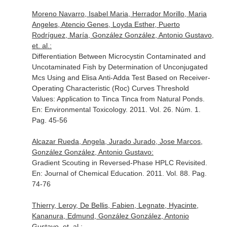
Moreno Navarro, Isabel Maria, Herrador Morillo, Maria
Angeles, Atencio Genes, Loyda Esther, Puerto
Rodríguez, María, González González, Antonio Gustavo,
et. al.:
Differentiation Between Microcystin Contaminated and
Uncotaminated Fish by Determination of Unconjugated
Mcs Using and Elisa Anti-Adda Test Based on Receiver-
Operating Characteristic (Roc) Curves Threshold
Values: Application to Tinca Tinca from Natural Ponds.
En: Environmental Toxicology
. 2011. Vol. 26. Núm. 1.
Pag. 45-56
Alcazar Rueda, Angela, Jurado Jurado, Jose Marcos,
González González, Antonio Gustavo:
Gradient Scouting in Reversed-Phase HPLC Revisited.
En: Journal of Chemical Education
. 2011. Vol. 88. Pag.
74-76
Thierry, Leroy, De Bellis, Fabien, Legnate, Hyacinte,
Kananura, Edmund, González González, Antonio
Gustavo, et. al.: