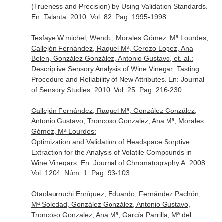
(Trueness and Precision) by Using Validation Standards.
En: Talanta
. 2010. Vol. 82. Pag. 1995-1998
Tesfaye W.michel, Wendu, Morales Gómez, Mª Lourdes,
Callejón Fernández, Raquel Mª, Cerezo Lopez, Ana
Belen, González González, Antonio Gustavo, et. al.:
Descriptive Sensory Analysis of Wine Vinegar: Tasting
Procedure and Reliability of New Attributes.
En: Journal
of Sensory Studies
. 2010. Vol. 25. Pag. 216-230
Callejón Fernández, Raquel Mª, González González,
Antonio Gustavo, Troncoso Gonzalez, Ana Mª, Morales
Gómez, Mª Lourdes:
Optimization and Validation of Headspace Sorptive
Extraction for the Analysis of Volatile Compounds in
Wine Vinegars.
En: Journal of Chromatography A
. 2008.
Vol. 1204. Núm. 1. Pag. 93-103
Otaolaurruchi Enríquez, Eduardo, Fernández Pachón,
Mª Soledad, González González, Antonio Gustavo,
Troncoso Gonzalez, Ana Mª, García Parrilla, Mª del