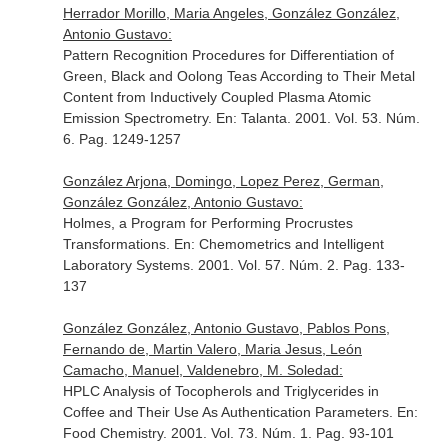
Herrador Morillo, Maria Angeles, González González,
Antonio Gustavo:
Pattern Recognition Procedures for Differentiation of
Green, Black and Oolong Teas According to Their Metal
Content from Inductively Coupled Plasma Atomic
Emission Spectrometry.
En: Talanta
. 2001. Vol. 53. Núm.
6. Pag. 1249-1257
González Arjona, Domingo, Lopez Perez, German,
González González, Antonio Gustavo:
Holmes, a Program for Performing Procrustes
Transformations.
En: Chemometrics and Intelligent
Laboratory Systems
. 2001. Vol. 57. Núm. 2. Pag. 133-
137
González González, Antonio Gustavo, Pablos Pons,
Fernando de, Martin Valero, Maria Jesus, León
Camacho, Manuel, Valdenebro, M. Soledad:
HPLC Analysis of Tocopherols and Triglycerides in
Coffee and Their Use As Authentication Parameters.
En:
Food Chemistry
. 2001. Vol. 73. Núm. 1. Pag. 93-101