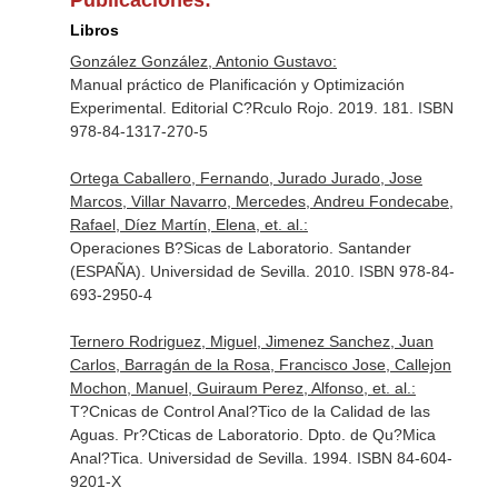
Publicaciones:
Libros
González González, Antonio Gustavo:
Manual práctico de Planificación y Optimización
Experimental. Editorial C?Rculo Rojo. 2019. 181. ISBN
978-84-1317-270-5
Ortega Caballero, Fernando, Jurado Jurado, Jose
Marcos, Villar Navarro, Mercedes, Andreu Fondecabe,
Rafael, Díez Martín, Elena, et. al.:
Operaciones B?Sicas de Laboratorio. Santander
(ESPAÑA). Universidad de Sevilla. 2010. ISBN 978-84-
693-2950-4
Ternero Rodriguez, Miguel, Jimenez Sanchez, Juan
Carlos, Barragán de la Rosa, Francisco Jose, Callejon
Mochon, Manuel, Guiraum Perez, Alfonso, et. al.:
T?Cnicas de Control Anal?Tico de la Calidad de las
Aguas. Pr?Cticas de Laboratorio. Dpto. de Qu?Mica
Anal?Tica. Universidad de Sevilla. 1994. ISBN 84-604-
9201-X