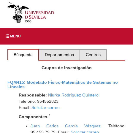
MENU
Búsqueda
Departamentos
Centros
Grupos de Investigación
FQM415: Modelado Físico-Matemático de Sistemas no
Lineales
Responsable:
Niurka Rodríguez Quintero
Teléfono: 954552823
Email:
Solicitar correo
*
Componentes:
Juan Carlos García Vázquez
. Teléfono:
95.455.79.79. Email:
Solicitar correo