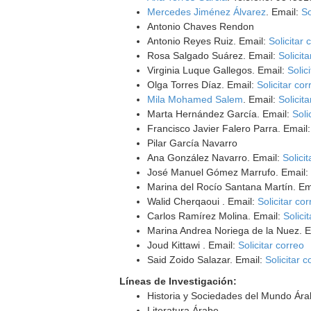
Mercedes Jiménez Álvarez
. Email:
So
Antonio Chaves Rendon
Antonio Reyes Ruiz. Email:
Solicitar 
Rosa Salgado Suárez. Email:
Solicit
Virginia Luque Gallegos. Email:
Solic
Olga Torres Díaz. Email:
Solicitar cor
Mila Mohamed Salem
. Email:
Solicit
Marta Hernández García. Email:
Soli
Francisco Javier Falero Parra. Email
Pilar García Navarro
Ana González Navarro. Email:
Solici
José Manuel Gómez Marrufo. Email
Marina del Rocío Santana Martín. Em
Walid Cherqaoui . Email:
Solicitar co
Carlos Ramírez Molina. Email:
Solici
Marina Andrea Noriega de la Nuez. 
Joud Kittawi . Email:
Solicitar correo
Said Zoido Salazar. Email:
Solicitar c
Líneas de Investigación:
Historia y Sociedades del Mundo Ára
Literatura Árabe