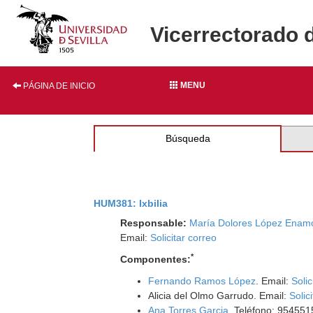
Vicerrectorado 
MENU
PÁGINA DE INICIO
Búsqueda
HUM381: Ixbilia
Responsable:
María Dolores López Enam
Email:
Solicitar correo
*
Componentes:
Fernando Ramos López
. Email:
Solic
Alicia del Olmo Garrudo. Email:
Solic
Ana Torres Garcia
. Teléfono: 954551