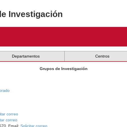
de Investigación
Departamentos
Centros
Grupos de Investigación
orado
itar correo
itar correo
570. Email:
Solicitar correo