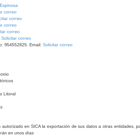
 Espinosa
ar correo
citar correo
ar correo
itar correo
:
Solicitar correo
no: 954552825. Email:
Solicitar correo
monio
tóricos
 Litoral
as
torizado en SICA la exportación de sus datos a otras entidades, par
arán en unos días