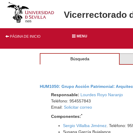
Vicerrectorado 
MENU
PÁGINA DE INICIO
Búsqueda
HUM1050: Grupo Acción Patrimonial: Arquitec
Responsable:
Lourdes Royo Naranjo
Teléfono: 954557843
Email:
Solicitar correo
*
Componentes:
Sergio Villalba Jiménez
. Teléfono: 9
Susana García Bujalance