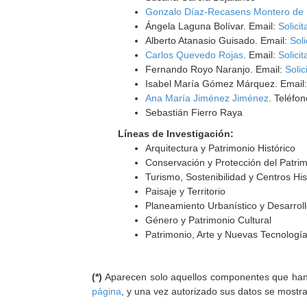
Gonzalo Díaz-Recasens Montero de
Ángela Laguna Bolívar. Email:
Solicit
Alberto Atanasio Guisado. Email:
Soli
Carlos Quevedo Rojas
. Email:
Solicit
Fernando Royo Naranjo. Email:
Solic
Isabel María Gómez Márquez. Email
Ana María Jiménez Jiménez
. Teléfo
Sebastián Fierro Raya
Líneas de Investigación:
Arquitectura y Patrimonio Histórico
Conservación y Protección del Patri
Turismo, Sostenibilidad y Centros His
Paisaje y Territorio
Planeamiento Urbanístico y Desarrollo
Género y Patrimonio Cultural
Patrimonio, Arte y Nuevas Tecnologí
(*)
Aparecen solo aquellos componentes que han au
página
, y una vez autorizado sus datos se mostr