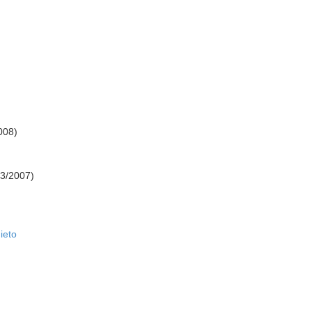
008)
03/2007)
ieto