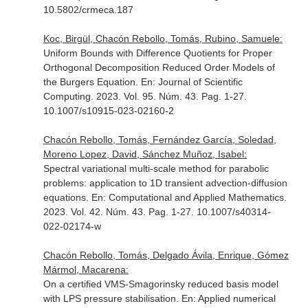
10.5802/crmeca.187
Koc, Birgül, Chacón Rebollo, Tomás, Rubino, Samuele:
Uniform Bounds with Difference Quotients for Proper
Orthogonal Decomposition Reduced Order Models of
the Burgers Equation.
En: Journal of Scientific
Computing
. 2023. Vol. 95. Núm. 43. Pag. 1-27.
10.1007/s10915-023-02160-2
Chacón Rebollo, Tomás, Fernández García, Soledad,
Moreno Lopez, David, Sánchez Muñoz, Isabel:
Spectral variational multi-scale method for parabolic
problems: application to 1D transient advection-diffusion
equations.
En: Computational and Applied Mathematics
.
2023. Vol. 42. Núm. 43. Pag. 1-27. 10.1007/s40314-
022-02174-w
Chacón Rebollo, Tomás, Delgado Ávila, Enrique, Gómez
Mármol, Macarena:
On a certified VMS-Smagorinsky reduced basis model
with LPS pressure stabilisation.
En: Applied numerical