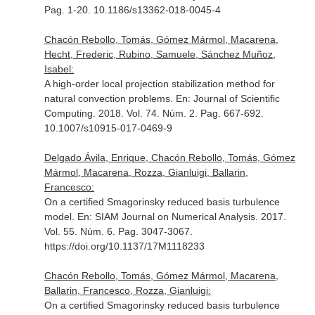
Pag. 1-20. 10.1186/s13362-018-0045-4
Chacón Rebollo, Tomás, Gómez Mármol, Macarena,
Hecht, Frederic, Rubino, Samuele, Sánchez Muñoz,
Isabel:
A high-order local projection stabilization method for
natural convection problems.
En: Journal of Scientific
Computing
. 2018. Vol. 74. Núm. 2. Pag. 667-692.
10.1007/s10915-017-0469-9
Delgado Ávila, Enrique, Chacón Rebollo, Tomás, Gómez
Mármol, Macarena, Rozza, Gianluigi, Ballarin,
Francesco:
On a certified Smagorinsky reduced basis turbulence
model.
En: SIAM Journal on Numerical Analysis
. 2017.
Vol. 55. Núm. 6. Pag. 3047-3067.
https://doi.org/10.1137/17M1118233
Chacón Rebollo, Tomás, Gómez Mármol, Macarena,
Ballarin, Francesco, Rozza, Gianluigi:
On a certified Smagorinsky reduced basis turbulence