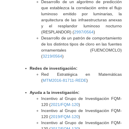
Desarrollo de un algoritmo de predicción
que establezca la correlación entre el flujo
luminoso emitido por luminarias, la
arquitectura de las infraestructuras anexas
y el resplandor luminoso nocturno
(RESPLANDOR) (
2997/0564
)
Desarrollo de un patrón de comportamiento
de los distintos tipos de cloro en las fuentes
ornamentales (FUENCOMCLO)
(
3219/0564
)
Redes de investigación:
Red Estratégica en Matemáticas
(
MTM2016-81711-REDE
)
Ayuda a la investigación:
Incentivo al Grupo de Investigación FQM-
120 (
2021/FQM-120
)
Incentivo al Grupo de Investigación FQM-
120 (
2019/FQM-120
)
Incentivo al Grupo de Investigación FQM-
120 (
2017/FQM-120
)