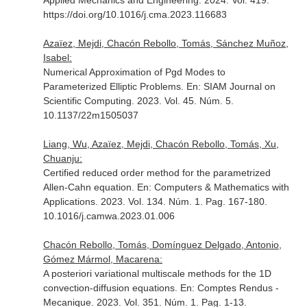
Applied Mechanics and Engineering
. 2024. Vol. 419.
https://doi.org/10.1016/j.cma.2023.116683
Azaïez, Mejdi, Chacón Rebollo, Tomás, Sánchez Muñoz,
Isabel:
Numerical Approximation of Pgd Modes to
Parameterized Elliptic Problems.
En: SIAM Journal on
Scientific Computing
. 2023. Vol. 45. Núm. 5.
10.1137/22m1505037
Liang, Wu, Azaïez, Mejdi, Chacón Rebollo, Tomás, Xu,
Chuanju:
Certified reduced order method for the parametrized
Allen-Cahn equation.
En: Computers & Mathematics with
Applications
. 2023. Vol. 134. Núm. 1. Pag. 167-180.
10.1016/j.camwa.2023.01.006
Chacón Rebollo, Tomás, Domínguez Delgado, Antonio,
Gómez Mármol, Macarena:
A posteriori variational multiscale methods for the 1D
convection-diffusion equations.
En: Comptes Rendus -
Mecanique
. 2023. Vol. 351. Núm. 1. Pag. 1-13.