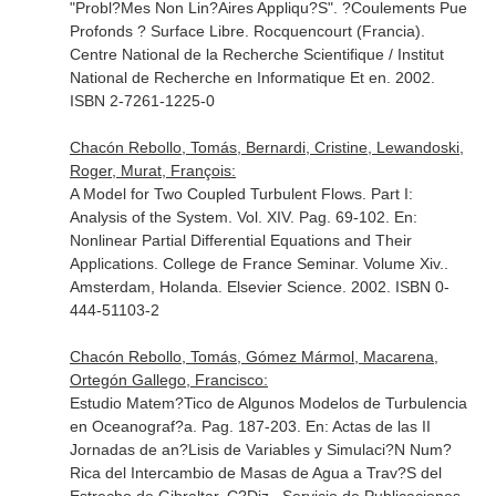
"Probl?Mes Non Lin?Aires Appliqu?S". ?Coulements Pue
Profonds ? Surface Libre
. Rocquencourt (Francia).
Centre National de la Recherche Scientifique / Institut
National de Recherche en Informatique Et en. 2002.
ISBN 2-7261-1225-0
Chacón Rebollo, Tomás, Bernardi, Cristine, Lewandoski,
Roger, Murat, François:
A Model for Two Coupled Turbulent Flows. Part I:
Analysis of the System. Vol. XIV. Pag. 69-102.
En:
Nonlinear Partial Differential Equations and Their
Applications. College de France Seminar. Volume Xiv.
.
Amsterdam, Holanda. Elsevier Science. 2002. ISBN 0-
444-51103-2
Chacón Rebollo, Tomás, Gómez Mármol, Macarena,
Ortegón Gallego, Francisco:
Estudio Matem?Tico de Algunos Modelos de Turbulencia
en Oceanograf?a. Pag. 187-203.
En: Actas de las II
Jornadas de an?Lisis de Variables y Simulaci?N Num?
Rica del Intercambio de Masas de Agua a Trav?S del