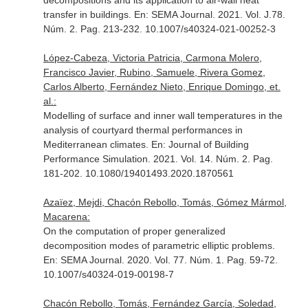
decompositions and its application to air-wall heat
transfer in buildings.
En: SEMA Journal
. 2021. Vol. J.78.
Núm. 2. Pag. 213-232. 10.1007/s40324-021-00252-3
López-Cabeza, Victoria Patricia, Carmona Molero,
Francisco Javier, Rubino, Samuele, Rivera Gomez,
Carlos Alberto, Fernández Nieto, Enrique Domingo, et.
al.:
Modelling of surface and inner wall temperatures in the
analysis of courtyard thermal performances in
Mediterranean climates.
En: Journal of Building
Performance Simulation
. 2021. Vol. 14. Núm. 2. Pag.
181-202. 10.1080/19401493.2020.1870561
Azaïez, Mejdi, Chacón Rebollo, Tomás, Gómez Mármol,
Macarena:
On the computation of proper generalized
decomposition modes of parametric elliptic problems.
En: SEMA Journal
. 2020. Vol. 77. Núm. 1. Pag. 59-72.
10.1007/s40324-019-00198-7
Chacón Rebollo, Tomás, Fernández García, Soledad,