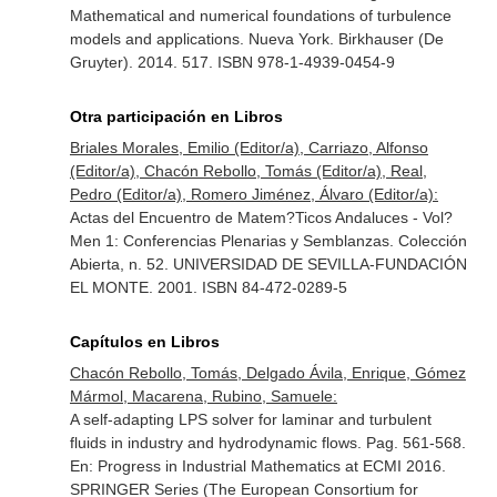
Mathematical and numerical foundations of turbulence
models and applications. Nueva York. Birkhauser (De
Gruyter). 2014. 517. ISBN 978-1-4939-0454-9
Otra participación en Libros
Briales Morales, Emilio (Editor/a), Carriazo, Alfonso
(Editor/a), Chacón Rebollo, Tomás (Editor/a), Real,
Pedro (Editor/a), Romero Jiménez, Álvaro (Editor/a):
Actas del Encuentro de Matem?Ticos Andaluces - Vol?
Men 1: Conferencias Plenarias y Semblanzas. Colección
Abierta, n. 52. UNIVERSIDAD DE SEVILLA-FUNDACIÓN
EL MONTE. 2001. ISBN 84-472-0289-5
Capítulos en Libros
Chacón Rebollo, Tomás, Delgado Ávila, Enrique, Gómez
Mármol, Macarena, Rubino, Samuele:
A self-adapting LPS solver for laminar and turbulent
fluids in industry and hydrodynamic flows. Pag. 561-568.
En: Progress in Industrial Mathematics at ECMI 2016
.
SPRINGER Series (The European Consortium for