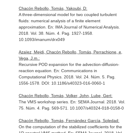
Chacón Rebollo, Tomás, Yakoubi, D:
A three-dimensional model for two coupled turbulent
fluids: numerical analysis of a finite element
approximation.
En: IMA Journal of Numerical Analysis
.
2018. Vol. 38. Núm. 4. Pag. 1927-1958.
10.1093/imanum/drx049
Azaïez, Mejdi, Chacón Rebollo, Tomás, Perrachione, e,
Vega, J.m.:
Recursive POD expansion for the advection-diffusion-
reaction equation.
En: Communications in
Computational Physics
. 2018. Vol. 24. Núm. 5. Pag.
1556-1578. DOI: 10.1186/s40323-016-0060-1
Chacón Rebollo, Tomás, Volker, John, Lube, Gert:
The VMS workshop series.
En: SEMA Journal
. 2018. Vol.
75. Núm. 4. Pag. 569-571. 10.1007/s40324-018-0158-0
Chacón Rebollo, Tomás, Fernández García, Soledad:
On the computation of the stabilized coefficients for the