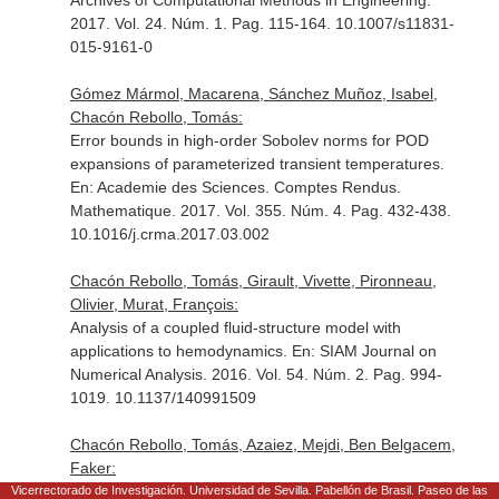
Archives of Computational Methods in Engineering
.
2017. Vol. 24. Núm. 1. Pag. 115-164. 10.1007/s11831-
015-9161-0
Gómez Mármol, Macarena, Sánchez Muñoz, Isabel,
Chacón Rebollo, Tomás:
Error bounds in high-order Sobolev norms for POD
expansions of parameterized transient temperatures.
En: Academie des Sciences. Comptes Rendus.
Mathematique
. 2017. Vol. 355. Núm. 4. Pag. 432-438.
10.1016/j.crma.2017.03.002
Chacón Rebollo, Tomás, Girault, Vivette, Pironneau,
Olivier, Murat, François:
Analysis of a coupled fluid-structure model with
applications to hemodynamics.
En: SIAM Journal on
Numerical Analysis
. 2016. Vol. 54. Núm. 2. Pag. 994-
1019. 10.1137/140991509
Chacón Rebollo, Tomás, Azaiez, Mejdi, Ben Belgacem,
Faker:
Error bounds for POD expansions of parameterized
Vicerrectorado de Investigación. Universidad de Sevilla. Pabellón de Brasil. Paseo de las