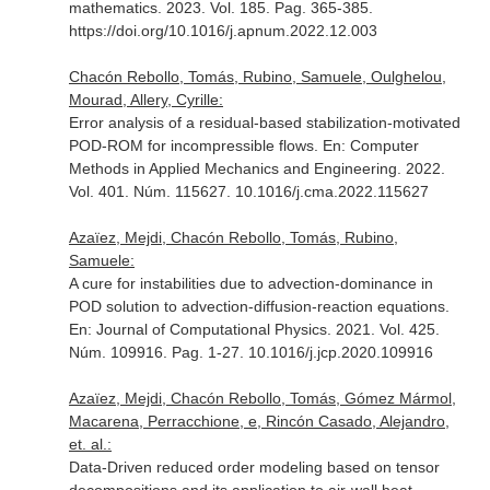
mathematics
. 2023. Vol. 185. Pag. 365-385.
https://doi.org/10.1016/j.apnum.2022.12.003
Chacón Rebollo, Tomás, Rubino, Samuele, Oulghelou,
Mourad, Allery, Cyrille:
Error analysis of a residual-based stabilization-motivated
POD-ROM for incompressible flows.
En: Computer
Methods in Applied Mechanics and Engineering
. 2022.
Vol. 401. Núm. 115627. 10.1016/j.cma.2022.115627
Azaïez, Mejdi, Chacón Rebollo, Tomás, Rubino,
Samuele:
A cure for instabilities due to advection-dominance in
POD solution to advection-diffusion-reaction equations.
En: Journal of Computational Physics
. 2021. Vol. 425.
Núm. 109916. Pag. 1-27. 10.1016/j.jcp.2020.109916
Azaïez, Mejdi, Chacón Rebollo, Tomás, Gómez Mármol,
Macarena, Perracchione, e, Rincón Casado, Alejandro,
et. al.:
Data-Driven reduced order modeling based on tensor