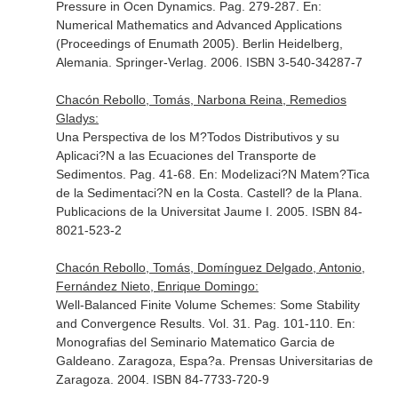
Pressure in Ocen Dynamics. Pag. 279-287.
En:
Numerical Mathematics and Advanced Applications
(Proceedings of Enumath 2005)
. Berlin Heidelberg,
Alemania. Springer-Verlag. 2006. ISBN 3-540-34287-7
Chacón Rebollo, Tomás, Narbona Reina, Remedios
Gladys:
Una Perspectiva de los M?Todos Distributivos y su
Aplicaci?N a las Ecuaciones del Transporte de
Sedimentos. Pag. 41-68.
En: Modelizaci?N Matem?Tica
de la Sedimentaci?N en la Costa
. Castell? de la Plana.
Publicacions de la Universitat Jaume I. 2005. ISBN 84-
8021-523-2
Chacón Rebollo, Tomás, Domínguez Delgado, Antonio,
Fernández Nieto, Enrique Domingo:
Well-Balanced Finite Volume Schemes: Some Stability
and Convergence Results. Vol. 31. Pag. 101-110.
En:
Monografias del Seminario Matematico Garcia de
Galdeano
. Zaragoza, Espa?a. Prensas Universitarias de
Zaragoza. 2004. ISBN 84-7733-720-9