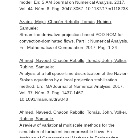
model.
En: SIAM Journal on Numerical Analysis
. 2017.
Vol. 44. Núm. 6. Pag. 3047-3067. 10.1137/17m1118233
Azaïez, Mejdi, Chacón Rebollo, Tomás, Rubino,
Samuele:
Streamline derivative projection-based POD-ROM for
convection-dominated flows. Part I : Numerical Analysis.
En: Mathematics of Computation
. 2017. Pag. 1-24
Ahmed, Naveed, Chacón Rebollo, Tomás, John, Volker,
Rubino, Samuele:
Analysis of a full space-time discretization of the Navier-
Stokes equations by a local projection stabilization
method.
En: IMA Journal of Numerical Analysis
. 2017.
Vol. 37. Núm. 3. Pag. 1437-1467.
10.1093/imanum/drw048
Ahmed, Naveed, Chacón Rebollo, Tomás, John, Volker,
Rubino, Samuele:
A review of variational multiscale methods for the
simulation of turbulent incompressible flows.
En: