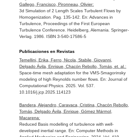
Gallego, Francisco, Pironneau, Olivier:
3d Simulation of 2 Length Scales Turbulent Flows by
Homogenization. Pag. 135-142.
En: Advances in
Turbulence, Proceedings of the First European
Turbulence Conference
. Heidelberg, Alemania. Springer-
Verlag. 1986. ISBN 3-540-17586-5
Publicaciones en Revistas
Temellini, Erika, Ferro, Nicola, Stabile, Giovanni,
Delgado Ávila, Enrique, Chacón Rebollo, Tomás, et. al.:
Space-time mesh adaptation for the VMS-Smagorinsky
modeling of high Reynolds number flows.
En: Journal of
Computational Physics
. 2025. Vol. 537.
10.1016/j.jcp.2025.114123
Bandera, Alejandro, Caravaca, Cristina, Chacón Rebollo,
Tomás, Delgado Ávila, Enrique, Gómez Mármol,
Macarena:
Reduced Basis modelling of turbulence with well-
developed inertial range.
En: Computer Methods in