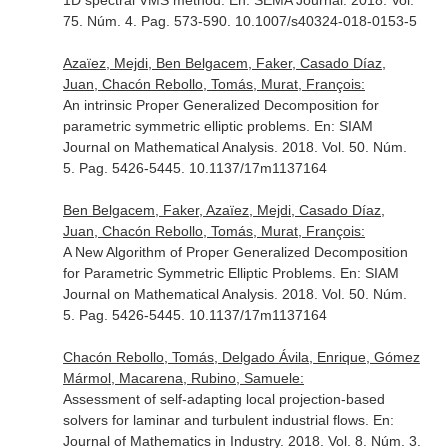
1D spectral VMS method.
En: SEMA Journal
. 2018. Vol.
75. Núm. 4. Pag. 573-590. 10.1007/s40324-018-0153-5
Azaïez, Mejdi, Ben Belgacem, Faker, Casado Díaz,
Juan, Chacón Rebollo, Tomás, Murat, François:
An intrinsic Proper Generalized Decomposition for
parametric symmetric elliptic problems.
En: SIAM
Journal on Mathematical Analysis
. 2018. Vol. 50. Núm.
5. Pag. 5426-5445. 10.1137/17m1137164
Ben Belgacem, Faker, Azaïez, Mejdi, Casado Díaz,
Juan, Chacón Rebollo, Tomás, Murat, François:
A New Algorithm of Proper Generalized Decomposition
for Parametric Symmetric Elliptic Problems.
En: SIAM
Journal on Mathematical Analysis
. 2018. Vol. 50. Núm.
5. Pag. 5426-5445. 10.1137/17m1137164
Chacón Rebollo, Tomás, Delgado Ávila, Enrique, Gómez
Mármol, Macarena, Rubino, Samuele:
Assessment of self-adapting local projection-based
solvers for laminar and turbulent industrial flows.
En:
Journal of Mathematics in Industry
. 2018. Vol. 8. Núm. 3.