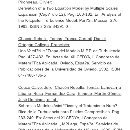
Pironneau, Olivier:
Derivation of a Two Equation Model by Multiple Scales
Expansion (Cap?Tulo 12). Pag. 163-182.
En: Analysis of
the K-Epsilon Turbulence Model
. Par?S,. Masson S.A.
1993. ISBN 2-225-84391-0
Chacón Rebollo, Tomás, Franco Coronil, Daniel,
Ortegón Gallego, Francisco:
Una Versi?N is?Tropa del Modelo M.P.P. de Turbulencia.
Pag. 427-432.
En: Actas del XII CEDYA, II Congreso de
Matem?Tica Aplicada
. Oviedo, Espa?a. Servicio de
Publicaciones de la Universidad de Oviedo. 1992. ISBN
84-7468-736-5
Couce Calvo, Julio, Chacón Rebollo, Tomás, Echevarría
Líbano, Rosa, Fernández Cara, Enrique, Martín Gómez,
José Domingo, et. al.:
Sobre los Modelos Asint?Ticos y el Tratamiento Num?
Rico de la Turbulencia para Fluidos Compresibles. Pag.
233-240.
En: Actas del XI CEDYA, I Congreso de
Matem?Tica Aplicada
. , M?Laga, Espa?a. Servicios de