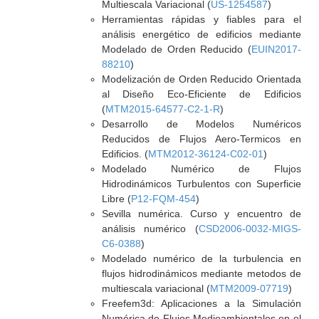
Multiescala Variacional (
US-1254587
)
Herramientas rápidas y fiables para el
análisis energético de edificios mediante
Modelado de Orden Reducido (
EUIN2017-
88210
)
Modelización de Orden Reducido Orientada
al Diseño Eco-Eficiente de Edificios
(
MTM2015-64577-C2-1-R
)
Desarrollo de Modelos Numéricos
Reducidos de Flujos Aero-Termicos en
Edificios. (
MTM2012-36124-C02-01
)
Modelado Numérico de Flujos
Hidrodinámicos Turbulentos con Superficie
Libre (
P12-FQM-454
)
Sevilla numérica. Curso y encuentro de
análisis numérico (
CSD2006-0032-MIGS-
C6-0388
)
Modelado numérico de la turbulencia en
flujos hidrodinámicos mediante metodos de
multiescala variacional (
MTM2009-07719
)
Freefem3d: Aplicaciones a la Simulación
Numérica de Flujos Medioambientales en el