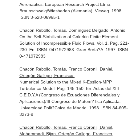
Aeronautics. European Research Project Etma
.
Braunschweig/Wiesbaden (Alemania). Vieweg. 1998.
ISBN 3-528-06965-1
Chacón Rebollo, Tomás, Domínguez Delgado, Antonio:
On the Self-Stabilization of Galerkin Finite Element
Solution of Incompressible Fluid Flows. Vol. 1. Pag. 221-
230.
En: ISBN: 0471972983
. Gran Breta?A. 1997. ISBN
0-471972983
Chacón Rebollo, Tomás, Franco Coronil, Daniel,
Ortegón Gallego, Francisco:
Numerical Solution to the Mixed K-Epsilon-MPP
Turbulence Model. Pag. 145-150.
En: Actas del XIII
C.E.D.Y.A (Congreso de Ecuaciones Diferenciales y
Aplicaciones)/III Congreso de Matem?Tica Aplicada
.
Universidad Polit?Cnica de Madrid. 1993. ISBN 84-605-
3273-9
Chacón Rebollo, Tomás, Franco Coronil, Daniel,
Mohammadi, Bijan, Ortegón Gallego, Francisco,