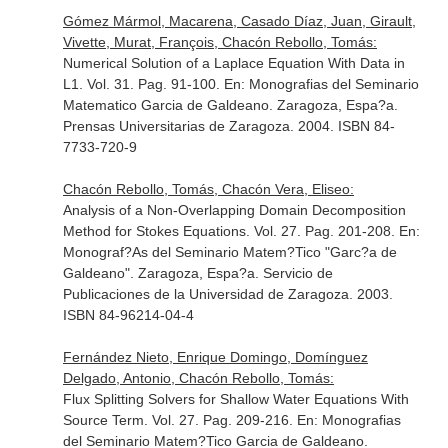
Gómez Mármol, Macarena, Casado Díaz, Juan, Girault,
Vivette, Murat, François, Chacón Rebollo, Tomás:
Numerical Solution of a Laplace Equation With Data in
L1. Vol. 31. Pag. 91-100.
En: Monografias del Seminario
Matematico Garcia de Galdeano
. Zaragoza, Espa?a.
Prensas Universitarias de Zaragoza. 2004. ISBN 84-
7733-720-9
Chacón Rebollo, Tomás, Chacón Vera, Eliseo:
Analysis of a Non-Overlapping Domain Decomposition
Method for Stokes Equations. Vol. 27. Pag. 201-208.
En:
Monograf?As del Seminario Matem?Tico "Garc?a de
Galdeano"
. Zaragoza, Espa?a. Servicio de
Publicaciones de la Universidad de Zaragoza. 2003.
ISBN 84-96214-04-4
Fernández Nieto, Enrique Domingo, Domínguez
Delgado, Antonio, Chacón Rebollo, Tomás:
Flux Splitting Solvers for Shallow Water Equations With
Source Term. Vol. 27. Pag. 209-216.
En: Monografias
del Seminario Matem?Tico Garcia de Galdeano
.