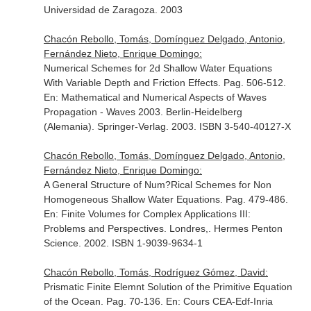
Universidad de Zaragoza. 2003
Chacón Rebollo, Tomás, Domínguez Delgado, Antonio,
Fernández Nieto, Enrique Domingo:
Numerical Schemes for 2d Shallow Water Equations
With Variable Depth and Friction Effects. Pag. 506-512.
En: Mathematical and Numerical Aspects of Waves
Propagation - Waves 2003
. Berlin-Heidelberg
(Alemania). Springer-Verlag. 2003. ISBN 3-540-40127-X
Chacón Rebollo, Tomás, Domínguez Delgado, Antonio,
Fernández Nieto, Enrique Domingo:
A General Structure of Num?Rical Schemes for Non
Homogeneous Shallow Water Equations. Pag. 479-486.
En: Finite Volumes for Complex Applications III:
Problems and Perspectives
. Londres,. Hermes Penton
Science. 2002. ISBN 1-9039-9634-1
Chacón Rebollo, Tomás, Rodríguez Gómez, David:
Prismatic Finite Elemnt Solution of the Primitive Equation
of the Ocean. Pag. 70-136.
En: Cours CEA-Edf-Inria