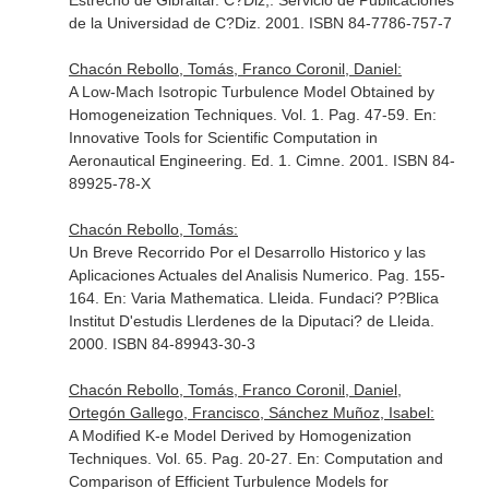
Estrecho de Gibraltar
. C?Diz,. Servicio de Publicaciones
de la Universidad de C?Diz. 2001. ISBN 84-7786-757-7
Chacón Rebollo, Tomás, Franco Coronil, Daniel:
A Low-Mach Isotropic Turbulence Model Obtained by
Homogeneization Techniques. Vol. 1. Pag. 47-59.
En:
Innovative Tools for Scientific Computation in
Aeronautical Engineering
. Ed. 1. Cimne. 2001. ISBN 84-
89925-78-X
Chacón Rebollo, Tomás:
Un Breve Recorrido Por el Desarrollo Historico y las
Aplicaciones Actuales del Analisis Numerico. Pag. 155-
164.
En: Varia Mathematica
. Lleida. Fundaci? P?Blica
Institut D'estudis Llerdenes de la Diputaci? de Lleida.
2000. ISBN 84-89943-30-3
Chacón Rebollo, Tomás, Franco Coronil, Daniel,
Ortegón Gallego, Francisco, Sánchez Muñoz, Isabel:
A Modified K-e Model Derived by Homogenization
Techniques. Vol. 65. Pag. 20-27.
En: Computation and
Comparison of Efficient Turbulence Models for