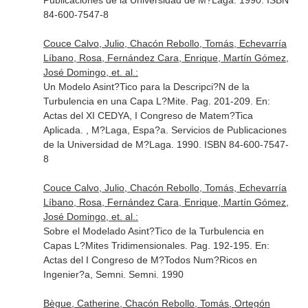
Publicaciones de la Universidad de M?Laga. 1990. ISBN
84-600-7547-8
Couce Calvo, Julio, Chacón Rebollo, Tomás, Echevarría
Líbano, Rosa, Fernández Cara, Enrique, Martín Gómez,
José Domingo, et. al.:
Un Modelo Asint?Tico para la Descripci?N de la
Turbulencia en una Capa L?Mite. Pag. 201-209.
En:
Actas del XI CEDYA, I Congreso de Matem?Tica
Aplicada
. , M?Laga, Espa?a. Servicios de Publicaciones
de la Universidad de M?Laga. 1990. ISBN 84-600-7547-
8
Couce Calvo, Julio, Chacón Rebollo, Tomás, Echevarría
Líbano, Rosa, Fernández Cara, Enrique, Martín Gómez,
José Domingo, et. al.:
Sobre el Modelado Asint?Tico de la Turbulencia en
Capas L?Mites Tridimensionales. Pag. 192-195.
En:
Actas del I Congreso de M?Todos Num?Ricos en
Ingenier?a, Semni
. Semni. 1990
Bègue, Catherine, Chacón Rebollo, Tomás, Ortegón