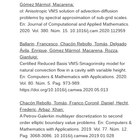
Gómez Mármol, Macarena:
ol: Anisotropic VMS solution of advection-diffusion
problems by spectral approximation of sub-grid scales.
En: Journal of Computational and Applied Mathematics
.
2020. Vol. 380. Núm. 15. 10.1016/j.cam.2020.112959
Ballarin, Francesco, Chacón Rebollo, Tomás, Delgado
Ávila, Enrique, Gómez Mármol, Macarena, Rozza,
Gianluigi:
Certified Reduced Basis VMS-Smagorinsky model for
natural convection flow in a cavity with variable height.
En: Computers & Mathematics with Applications
. 2020.
Vol. 80. Núm. 5. Pag. 973-989.
https://doi.org/10.1016/j.camwa.2020.05.013
Chacón Rebollo, Tomás, Franco Coronil, Daniel, Hecht,
Frederic, Arbaz, Khan:
A Petrov-Galerkin multilayer discretization to second
order elliptic boundary value problems.
En: Computers &
Mathematics with Applications
. 2019. Vol. 77. Núm. 12.
Pag. 3068-3086. 10.1016/j.camwa.2019.01.028