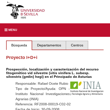
MENU
Búsqueda
Departamentos
Centros
Proyecto I+D+i
Prospección, localización y caracterización del recurso
fitogenético vid silvestre (vitis vinifera L. subesp.
silvestris (gmlin) hegi) en el Principado de Asturias
Responsable: Rafael Ocete Rubio
Tipo de Proyecto/Ayuda: OPN -
Instituto Nacional Investigaciones
Agrarias (INIA)
Referencia: RF2008-00019-C02-02
Fecha de Inicio: 30-09-2008