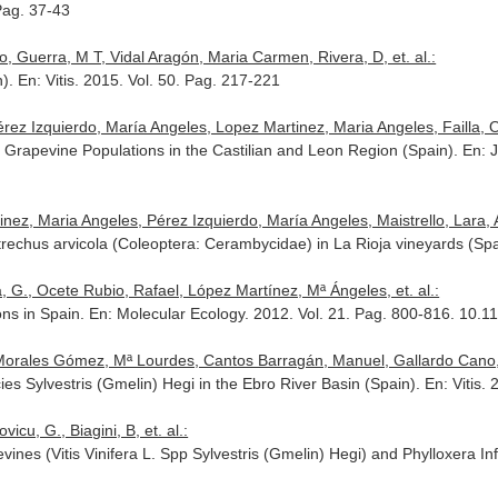
 Pag. 37-43
, Guerra, M T, Vidal Aragón, Maria Carmen, Rivera, D, et. al.:
n).
En: Vitis
. 2015. Vol. 50. Pag. 217-221
rez Izquierdo, María Angeles, Lopez Martinez, Maria Angeles, Failla, Os
d Grapevine Populations in the Castilian and Leon Region (Spain).
En: J
inez, Maria Angeles, Pérez Izquierdo, María Angeles, Maistrello, Lara, A
trechus arvicola (Coleoptera: Cerambycidae) in La Rioja vineyards (Sp
a, G., Ocete Rubio, Rafael, López Martínez, Mª Ángeles, et. al.:
ons in Spain.
En: Molecular Ecology
. 2012. Vol. 21. Pag. 800-816. 10.
Morales Gómez, Mª Lourdes, Cantos Barragán, Manuel, Gallardo Cano, A
cies Sylvestris (Gmelin) Hegi in the Ebro River Basin (Spain).
En: Vitis
. 
icu, G., Biagini, B, et. al.:
nes (Vitis Vinifera L. Spp Sylvestris (Gmelin) Hegi) and Phylloxera In