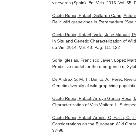
vineyards (Spain).
En: Vitis
. 2016. Vol. 55.
Ocete Rubio, Rafael, Gallardo Cano, Antonio
Relic wild grapevines in Extremadura (Spai
Ocete Rubio, Rafael, Valle, Jose Manuel, Pé
In Situ and Genetic Characterization of Wil
du Vin
. 2014. Vol. 48. Pag. 111-122
Soria Iglesias, Francisco Javier, Lopez Mart
Predictive model for the emergence of Xylo
De Andre¿ S, M. T., Benito, A., Pérez River
Genetic diversity of wild grapevine populati
Ocete Rubio, Rafael, Arroyo García,Rosa, 
Characterization of Vitis Vinifera L. Subspe
Ocete Rubio, Rafael, Arnold, C, Failla, O., Lov
Considerations on the European Wild Grapevi
97-98