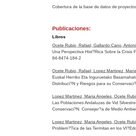
Cobertura de la base de datos de proyecto
Publicaciones:
Libros
Ocete Rubio, Rafael, Gallardo Cano, Antoni
Una Perspectiva Hist?Rica Sobre la Crisis 
84-8474-184-2
Ocete Rubio, Rafael, Lopez Martinez, Maria 
Euskal Herriko Eta Inguruetako Basamahatso
Distribuci?N y Riesgos para su Conservaci?
Lopez Martinez, Maria Angeles, Ocete Rubio,
Las Poblaciones Andaluzas de Vid Silvestre,
Conservaci?N. Consejer?a de Medio Ambien
Lopez Martinez, Maria Angeles, Ocete Rubio
Problem?Tica de las Termitas en los VI?Ed