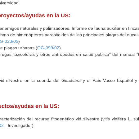
niversidad
proyectos/ayudas en la US:
enemigos naturales y polinizadores. Informe de fauna auxiliar en fincas
tismo de himenópteros parasitoides de las principales plagas del eucali
G-023/05
)
de plagas urbanas (
OG-099/02
)
rugas toxicóforas y otros antrópodos en salud pública" del manual "
vid silvestre en la cuenda del Guadiana y el País Vasco Español y 
yectos/ayudas en la US:
acterización del recurso fitogenético vid silvestre (vitis vinifera L. s
02
- Investigador)