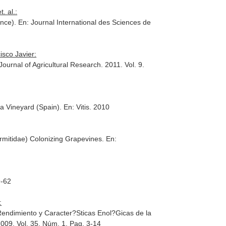
. al.:
ance).
En: Journal International des Sciences de
isco Javier:
Journal of Agricultural Research
. 2011. Vol. 9.
oja Vineyard (Spain).
En: Vitis
. 2010
termitidae) Colonizing Grapevines.
En:
9-62
:
 Rendimiento y Caracter?Sticas Enol?Gicas de la
2009. Vol. 35. Núm. 1. Pag. 3-14