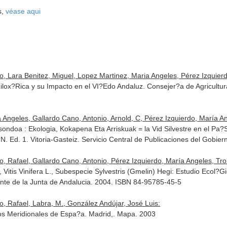
s,
véase aqui
o, Lara Benitez, Miguel, Lopez Martinez, Maria Angeles, Pérez Izquier
Filox?Rica y su Impacto en el VI?Edo Andaluz. Consejer?a de Agricultu
Angeles, Gallardo Cano, Antonio, Arnold, C, Pérez Izquierdo, María Ang
ndoa : Ekologia, Kokapena Eta Arriskuak = la Vid Silvestre en el Pa?S
N. Ed. 1. Vitoria-Gasteiz. Servicio Central de Publicaciones del Gobi
 Rafael, Gallardo Cano, Antonio, Pérez Izquierdo, María Angeles, Tronc
 Vitis Vinifera L., Subespecie Sylvestris (Gmelin) Hegi: Estudio Ecol?G
te de la Junta de Andalucia. 2004. ISBN 84-95785-45-5
, Rafael, Labra, M., González Andújar, José Luis:
os Meridionales de Espa?a. Madrid,. Mapa. 2003