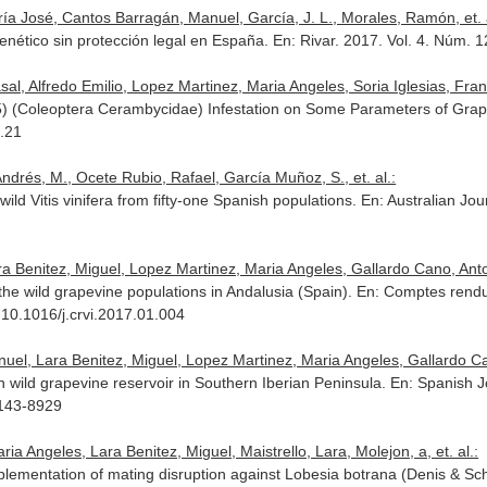
ría José, Cantos Barragán, Manuel, García, J. L., Morales, Ramón, et. a
ogenético sin protección legal en España.
En: Rivar
. 2017. Vol. 4. Núm. 
al, Alfredo Emilio, Lopez Martinez, Maria Angeles, Soria Iglesias, Franci
1795) (Coleoptera Cerambycidae) Infestation on Some Parameters of Gra
.21
drés, M., Ocete Rubio, Rafael, García Muñoz, S., et. al.:
wild Vitis vinifera from fifty-one Spanish populations.
En: Australian Jo
a Benitez, Miguel, Lopez Martinez, Maria Angeles, Gallardo Cano, Antoni
 the wild grapevine populations in Andalusia (Spain).
En: Comptes rendus
10.1016/j.crvi.2017.01.004
el, Lara Benitez, Miguel, Lopez Martinez, Maria Angeles, Gallardo Cano
an wild grapevine reservoir in Southern Iberian Peninsula.
En: Spanish J
6143-8929
a Angeles, Lara Benitez, Miguel, Maistrello, Lara, Molejon, a, et. al.:
lementation of mating disruption against Lobesia botrana (Denis & Schif