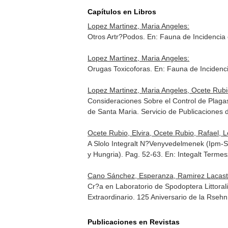
Capítulos en Libros
Lopez Martinez, Maria Angeles:
Otros Artr?Podos.
En: Fauna de Incidencia 
Lopez Martinez, Maria Angeles:
Orugas Toxicoforas.
En: Fauna de Incidenci
Lopez Martinez, Maria Angeles, Ocete Rubio
Consideraciones Sobre el Control de Plaga
de Santa Maria. Servicio de Publicaciones
Ocete Rubio, Elvira, Ocete Rubio, Rafael, 
A Slolo Integralt N?Venyvedelmenek (Ipm-
y Hungria). Pag. 52-63.
En: Integalt Terme
Cano Sánchez, Esperanza, Ramirez Lacasta,
Cr?a en Laboratorio de Spodoptera Littorali
Extraordinario. 125 Aniversario de la Rsehn
Publicaciones en Revistas