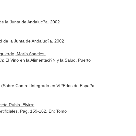
de la Junta de Andaluc?a. 2002
d de la Junta de Andaluc?a. 2002
zquierdo, María Angeles:
n: El Vino en la Alimentaci?N y la Salud
. Puerto
.(Sobre Control Integrado en VI?Edos de Espa?a
ete Rubio, Elvira:
rtificiales. Pag. 159-162.
En: Tomo