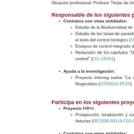
Situación profesional: Profesor Titular de U
Responsable de los siguientes 
Contratos con otras entidades:
Estudio de la Biodiversidad de 
Estudio de las tasas de parasi
el éxito del control biológico (
O
Ensayos de control integrado 
Redacción de los capítulos "O
control" (
OG-130/01
)
Ayuda a la investigación:
Proyecto interreg sudoe "La 
fitogenético (
OTR2010-PC25
)
Participa en los siguientes pro
Proyecto I+D+i:
Prospección, localización y car
Asturias (
RF2008-00019-C02-
Contratos con otras entidades: