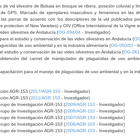
 de vid silvestre de Bizkaia en bosque se ribera, posición coluvial y lí
de GPS. Marcado de ejemplares masculinos y femeninos en las dive
las parras de acuerdo con los descriptores de la vid publicados por
e protection of New Varieties) y OIV (Office Interntational de la Vigne e
ides silvestres de Andalucía (
OG-094/04
- Investigador)
para el estudio y conservación de las vides silvestres en Andalucía (
OG
uicidas de uso ambiental y en la industria alimentaria (
OG-050/02
- I
l estudio y conservación de las vides silvestres en Andalucía (
OG-061
btención del carnet de manipulador de plaguicidas de uso ambient
apacitación para el manejo de plaguicidas de uso ambiental y en la indu
gación AGR-153 (
2017/AGR-153
- Investigador)
gación AGR-153 (
2011/AGR-153
- Investigador)
Grupo de Investigación AGR-153 (
2009/AGR-153
- Investigador)
Grupo de Investigación AGR-153 (
2008/AGR-153
- Investigador)
Grupo de Investigación AGR-153 (
2007/AGR-153
- Investigador)
Grupo de Investigación AGR-153 (
2006/AGR-153
- Investigador)
Grupo de Investigación AGR-153 (
2005/AGR-153
- Investigador)