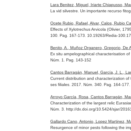
Lara Benitez, Miguel, Iriarte Chiapusso, Ma
La vid silvestre. Un importante recurso fit
Ocete Rubio, Rafael, Alvar, Calos, Rubio Cas
Effects of Xylotrechus Arvicola (Olivier, 
100. Pag. 167-173. 10.19263/Redia-100.17
Benito, A., Muñoz Organero, Gregorio, De An
Ex situ ampelographical characterisation of 
Núm. 1. Pag. 143-152
Cantos Barragán, Manuel, García, J. L., Lar
Current distribution and characterization of
ses filiales
. 2017. Núm. 340. Pag. 164-177. 
Arroyo García, Rosa, Cantos Barragán, Manu
Characterization of the largest relic Eurasi
Núm. 3. http://dx.doi.org/10.5424/sjar/201
Gallardo Cano, Antonio, Lopez Martinez, Mari
Resurgence of minor pests following the imp