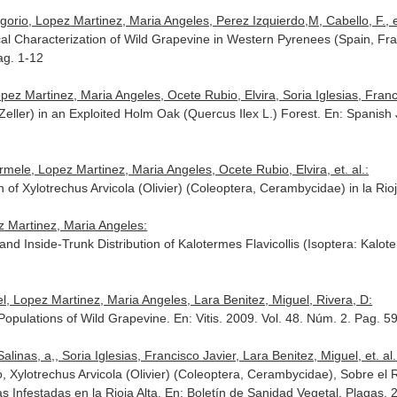
rio, Lopez Martinez, Maria Angeles, Perez Izquierdo,M, Cabello, F., et
al Characterization of Wild Grapevine in Western Pyrenees (Spain, Fr
ag. 1-12
pez Martinez, Maria Angeles, Ocete Rubio, Elvira, Soria Iglesias, Franc
(Zeller) in an Exploited Holm Oak (Quercus Ilex L.) Forest.
En: Spanish 
rmele, Lopez Martinez, Maria Angeles, Ocete Rubio, Elvira, et. al.:
n of Xylotrechus Arvicola (Olivier) (Coleoptera, Cerambycidae) in la Ri
z Martinez, Maria Angeles:
nd Inside-Trunk Distribution of Kalotermes Flavicollis (Isoptera: Kalo
l, Lopez Martinez, Maria Angeles, Lara Benitez, Miguel, Rivera, D:
Populations of Wild Grapevine.
En: Vitis
. 2009. Vol. 48. Núm. 2. Pag. 5
inas, a,, Soria Iglesias, Francisco Javier, Lara Benitez, Miguel, et. al.
o, Xylotrechus Arvicola (Olivier) (Coleoptera, Cerambycidae), Sobre el
 Infestadas en la Rioja Alta.
En: Boletín de Sanidad Vegetal. Plagas
. 