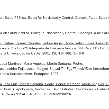
en Salud P?Blica. Biolog?a, Nocividad y Control
. Consejer?a de Salud 
a en Salud P?Blica. Biolog?a, Nocividad y Control
. Consejer?a de Salu
, Rafael, Gómez Parrales, Isidoro Angel, Ocete Rubio, Elvira, Pérez I
s en la Producci?N Integrada de Uva para Vinificaci?N. Pag. 113-120.
E
 de la Universidad de C?Diz. 2001. ISBN 84-89141-46-0
Lopez Martinez, Maria Angeles, Martin Santana, Pedro:
Sustainable) Fejlesztese Magyar-Spayol Tet Egy?Ttmuk?Des Kereteben
sztes a Kertesszetben
. Budapest. 1997
Jose Luis, Martin Santana, Pedro, Lopez Martinez, Maria Angeles, Oc
s Boisd. (Lepidoptera, Noctuidae) Bajo Distintas Condiciones y Dietas A
. A. Perej?N & Al. Eds. 1996. ISBN 84-920828-