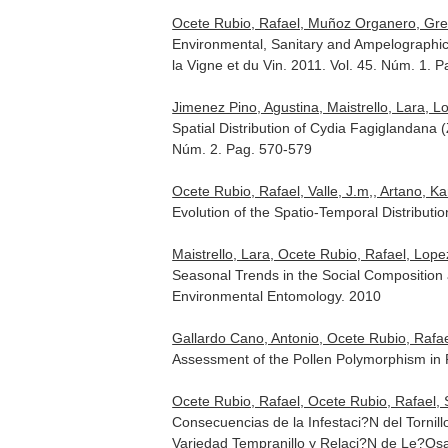
Ocete Rubio, Rafael, Muñoz Organero, Grego
Environmental, Sanitary and Ampelographic
la Vigne et du Vin
. 2011. Vol. 45. Núm. 1. P
Jimenez Pino, Agustina, Maistrello, Lara, Lo
Spatial Distribution of Cydia Fagiglandana 
Núm. 2. Pag. 570-579
Ocete Rubio, Rafael, Valle, J.m,, Artano, Ka
Evolution of the Spatio-Temporal Distributio
Maistrello, Lara, Ocete Rubio, Rafael, Lope
Seasonal Trends in the Social Composition a
Environmental Entomology
. 2010
Gallardo Cano, Antonio, Ocete Rubio, Rafae
Assessment of the Pollen Polymorphism in 
Ocete Rubio, Rafael, Ocete Rubio, Rafael, Sal
Consecuencias de la Infestaci?N del Tornill
Variedad Tempranillo y Relaci?N de Le?Osas