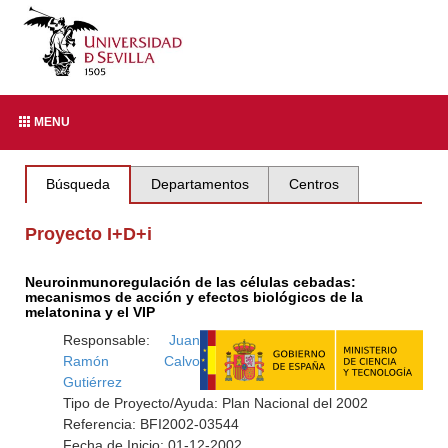
MENU
Búsqueda
Departamentos
Centros
Proyecto I+D+i
Neuroinmunoregulación de las células cebadas:
mecanismos de acción y efectos biológicos de la
melatonina y el VIP
Responsable:
Juan
Ramón Calvo
Gutiérrez
Tipo de Proyecto/Ayuda: Plan Nacional del 2002
Referencia: BFI2002-03544
Fecha de Inicio: 01-12-2002