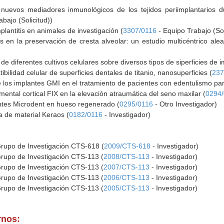
nuevos mediadores inmunológicos de los tejidos periimplantarios dur
bajo (Solicitud))
plantitis en animales de investigación (
3307/0116
- Equipo Trabajo (Sol
 en la preservación de cresta alveolar: un estudio multicéntrico alea
d de diferentes cultivos celulares sobre diversos tipos de siperficies de 
ibilidad celular de superficies dentales de titanio, nanosuperficies (
237
de los implantes GMI en el tratamiento de pacientes con edentulismo parci
umental cortical FIX en la elevación atraumática del seno maxilar (
0294
antes Microdent en hueso regenerado (
0295/0116
- Otro Investigador)
ca de material Keraos (
0182/0116
- Investigador)
Grupo de Investigación CTS-618 (
2009/CTS-618
- Investigador)
Grupo de Investigación CTS-113 (
2008/CTS-113
- Investigador)
Grupo de Investigación CTS-113 (
2007/CTS-113
- Investigador)
Grupo de Investigación CTS-113 (
2006/CTS-113
- Investigador)
Grupo de Investigación CTS-113 (
2005/CTS-113
- Investigador)
rnos: