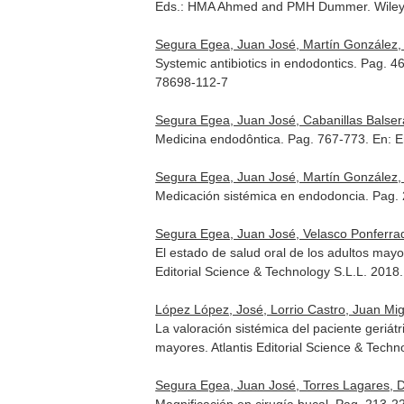
Eds.: HMA Ahmed and PMH Dummer
. Wile
Segura Egea, Juan José, Martín González, 
Systemic antibiotics in endodontics. Pag. 
78698-112-7
Segura Egea, Juan José, Cabanillas Balsera
Medicina endodôntica. Pag. 767-773.
En: E
Segura Egea, Juan José, Martín González, 
Medicación sistémica en endodoncia. Pag.
Segura Egea, Juan José, Velasco Ponferra
El estado de salud oral de los adultos may
Editorial Science & Technology S.L.L. 201
López López, José, Lorrio Castro, Juan Mi
La valoración sistémica del paciente geriát
mayores
. Atlantis Editorial Science & Tec
Segura Egea, Juan José, Torres Lagares, D