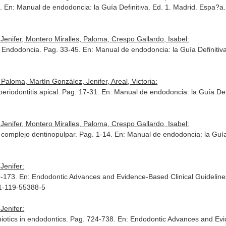
2.
En: Manual de endodoncia: la Guía Definitiva
. Ed. 1. Madrid. Espa?a
enifer, Montero Miralles, Paloma, Crespo Gallardo, Isabel:
de Endodoncia. Pag. 33-45.
En: Manual de endodoncia: la Guía Definitiv
aloma, Martín González, Jenifer, Areal, Victoria:
 periodontitis apical. Pag. 17-31.
En: Manual de endodoncia: la Guía Def
enifer, Montero Miralles, Paloma, Crespo Gallardo, Isabel:
el complejo dentinopulpar. Pag. 1-14.
En: Manual de endodoncia: la Guía
Jenifer:
9-173.
En: Endodontic Advances and Evidence-Based Clinical Guidelin
-1-119-55388-5
Jenifer:
iotics in endodontics. Pag. 724-738.
En: Endodontic Advances and Evide