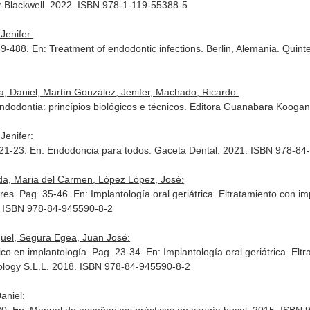
y-Blackwell. 2022. ISBN 978-1-119-55388-5
Jenifer:
469-488.
En: Treatment of endodontic infections
. Berlin, Alemania. Quin
, Daniel, Martín González, Jenifer, Machado, Ricardo:
ndodontia: princípios biológicos e técnicos
. Editora Guanabara Kooga
Jenifer:
 21-23.
En: Endodoncia para todos
. Gaceta Dental. 2021. ISBN 978-84
da, Maria del Carmen, López López, José:
ores. Pag. 35-46.
En: Implantología oral geriátrica. Eltratamiento con i
8. ISBN 978-84-945590-8-2
guel, Segura Egea, Juan José:
rico en implantología. Pag. 23-34.
En: Implantología oral geriátrica. El
hnology S.L.L. 2018. ISBN 978-84-945590-8-2
aniel: