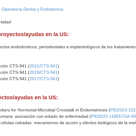
, Operatoria Dental y Endodoncia
rsidad
proyectos/ayudas en la US:
pectos endodonticos, periodontales e implantológicos de los tratamiento
ación CTS-941 (
2021/CTS-941
)
ación CTS-941 (
2019/CTS-941
)
ación CTS-941 (
2017/CTS-941
)
yectos/ayudas en la US:
kers for Hormonal-Microbial Crosstalk in Endometriosis (
PID2023-152
 humana: asociación con estado de enfermedad (
PID2020-118557GA-I0
células cebadas: mecanismos de acción y efectos biológicos de la mela