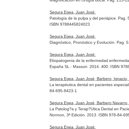
Magnificación en cirugía bucal. Pag. 213-2
Segura Egea, Juan José:
Patología de la pulpa y del periápice. Pag.
ISBN 9788445824023
Segura Egea, Juan José:
Diagnóstico, Pronóstico y Evolución. Pag. 
Segura Egea, Juan José:
Etiopatogenia de la enfermedad enfermedad
España SL - Masson. 2014. 400. ISBN 97
Segura Egea, Juan José, Barbero, Ignacio, 
La terapéutica dental en pacientes especia
84-695-8423-1
Segura Egea, Juan José, Barbero Navarro, I
La Patolog?a y Terap?Utica Dental en Paci
Normon, 3ª Edición. 2013. ISBN 978-84-69
Segura Egea, Juan José: