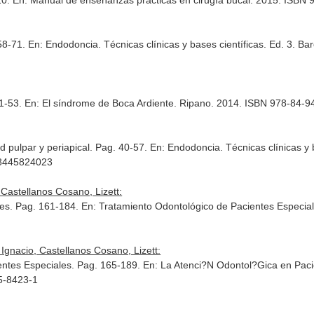
20.
En: Manual de enseñanzas prácticas en cirugía bucal
. 2015. ISBN 
 58-71.
En: Endodoncia. Técnicas clínicas y bases científicas
. Ed. 3. Ba
51-53.
En: El síndrome de Boca Ardiente
. Ripano. 2014. ISBN 978-84-9
 pulpar y periapical. Pag. 40-57.
En: Endodoncia. Técnicas clínicas y 
88445824023
Castellanos Cosano, Lizett:
les. Pag. 161-184.
En: Tratamiento Odontológico de Pacientes Especial
gnacio, Castellanos Cosano, Lizett:
entes Especiales. Pag. 165-189.
En: La Atenci?N Odontol?Gica en Pa
5-8423-1