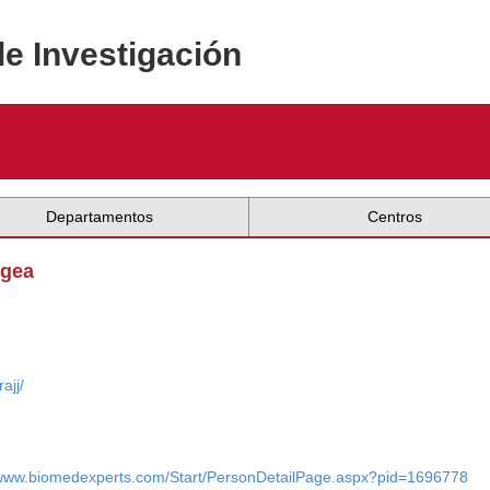
de Investigación
Departamentos
Centros
Egea
ajj/
/www.biomedexperts.com/Start/PersonDetailPage.aspx?pid=1696778