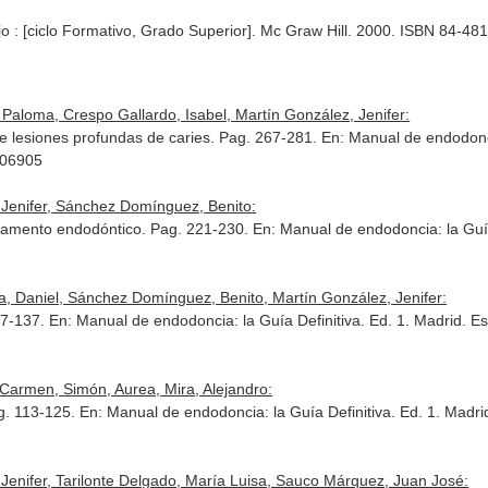
 : [ciclo Formativo, Grado Superior]. Mc Graw Hill. 2000. ISBN 84-48
Paloma, Crespo Gallardo, Isabel, Martín González, Jenifer:
 de lesiones profundas de caries. Pag. 267-281.
En: Manual de endodonci
706905
Jenifer, Sánchez Domínguez, Benito:
ratamento endodóntico. Pag. 221-230.
En: Manual de endodoncia: la Guía
a, Daniel, Sánchez Domínguez, Benito, Martín González, Jenifer:
27-137.
En: Manual de endodoncia: la Guía Definitiva
. Ed. 1. Madrid. 
Carmen, Simón, Aurea, Mira, Alejandro:
ag. 113-125.
En: Manual de endodoncia: la Guía Definitiva
. Ed. 1. Madr
Jenifer, Tarilonte Delgado, María Luisa, Sauco Márquez, Juan José: