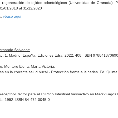
 regeneración de tejidos odontológicos (Universidad de Granada). P
 01/01/2018 al 31/12/2020
s,
véase aqui
ernando Salvador:
 Ed. 1. Madrid. Espa?a. Ediciones Edra. 2022. 408. ISBN 97884187069
, Montero Elena, María Victoria:
s en la correcta salud bucal - Protección frente a la caries. Ed. Quin
eceptor-Efector para el P?Ptido Intestinal Vasoactivo en Macr?Fagos P
illa. 1992. ISBN 84-472-0045-0