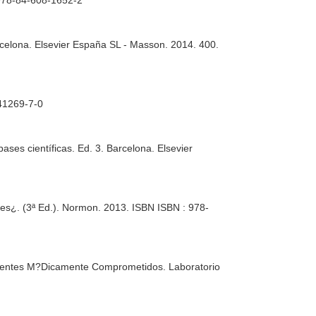
978-84-608-1652-2
rcelona. Elsevier España SL - Masson. 2014. 400.
41269-7-0
bases científicas
. Ed. 3. Barcelona. Elsevier
es¿. (3ª Ed.)
. Normon. 2013. ISBN ISBN : 978-
cientes M?Dicamente Comprometidos
. Laboratorio