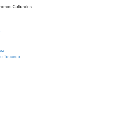
ramas Culturales
o
nez
mo Toucedo