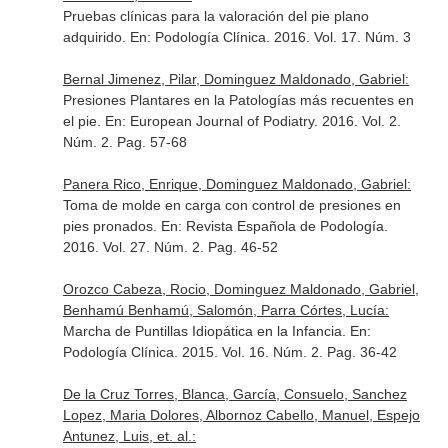
Pruebas clínicas para la valoración del pie plano
adquirido.
En: Podología Clínica
. 2016. Vol. 17. Núm. 3
Bernal Jimenez, Pilar, Dominguez Maldonado, Gabriel:
Presiones Plantares en la Patologías más recuentes en
el pie.
En: European Journal of Podiatry
. 2016. Vol. 2.
Núm. 2. Pag. 57-68
Panera Rico, Enrique, Dominguez Maldonado, Gabriel:
Toma de molde en carga con control de presiones en
pies pronados.
En: Revista Española de Podología
.
2016. Vol. 27. Núm. 2. Pag. 46-52
Orozco Cabeza, Rocio, Dominguez Maldonado, Gabriel,
Benhamú Benhamú, Salomón, Parra Córtes, Lucía:
Marcha de Puntillas Idiopática en la Infancia.
En:
Podología Clínica
. 2015. Vol. 16. Núm. 2. Pag. 36-42
De la Cruz Torres, Blanca, García, Consuelo, Sanchez
Lopez, Maria Dolores, Albornoz Cabello, Manuel, Espejo
Antunez, Luis, et. al.: