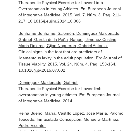
Therapeutic Physical Exercise for Lower Limb
Overpronation in Young Athletes.
En: European Journal
of Integrative Medicine
. 2015. Vol. 7. Núm. 3. Pag. 211-
217. 10.1016/j.eujim.2014.10.006
Benhamú Benhamú, Salomón, Dominguez Maldonado,
Gabriel, García de la Peña, Raquel, Jimenez Cristino,
Maria Dolores, Gijon Nogueron, Gabriel Antonio:
Clinical signs in the foot that are predictors of
ligamentous laxity in the adult population.
En: Journal of
Tissue Viability
. 2015. Vol. 24. Núm. 4. Pag. 153-164.
10.1016/j.jtv.2015.07.002
Dominguez Maldonado, Gabriel:
Therapeutic Physical Exercise for Lower limb
overpronation in young athletes.
En: European Journal
of Integrative Medicine
. 2014
Reina Bueno, María, Castillo López, Jose María, Palomo
Toucedo, Inmaculada Concepción, Munuera-Martínez,
Pedro Vicente: