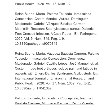
Public Health
. 2020. Vol. 17. Núm. 17
Reina Bueno, María, Palomo Toucedo, Inmaculada
Concepción, Castro Mendez, Aurora, Dominguez
Maldonado, Gabriel, Vázquez Bautista Carmen:
Methicillin-Resistant Staphylococcus aureus Diabetic
Foot Crossed Infection: A Case Report.
En: Pathogens
.
2020. Vol. 9. Núm. 549. Pag. 1-9.
10.3390/pathogens9070549
Reina Bueno, María, Vázquez Bautista Carmen, Palomo
Toucedo, Inmaculada Concepción, Dominguez
Maldonado, Gabriel, Castillo López, José Manuel, et. al.:
Custom-made foot orthoses reduce pain and fatigue in
patients with Ehlers-Danlos Syndrome. A pilot study.
En:
International Journal of Environmental Research and
Public Health
. 2020. Vol. 17. Núm. 1359. Pag. 1-11.
10.3390/ijerph17041359
Palomo Toucedo, Inmaculada Concepción, Vázquez
Bautista Carmen, Munuera-Martínez, Pedro Vicente,