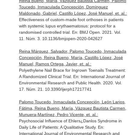
Reina Bueno, María, Vázquez Bautista Carmen, Palomo
Toucedo, Inmaculada Concepción, Dominguez
Maldonado, Gabriel, Castillo López, José Manuel, et. al.:
Effectiveness of custom-made foot orthoses in patients
with systemic lupus erythaematosus: protocol for a
randomised controlled trial.
En: BMJ Open
. 2021. Vol.
11. Núm. 3. 10.1136/bmjopen-2020-042627
Reina Márquez, Salvador, Palomo Toucedo, Inmaculada
Concepción, Reina Bueno, María, Castillo López, José
Manuel, Ramos Ortega, Javier, et. al.:
Polyethylene Nail Brace for Ingrown Toenails Treatment:
A Randomized Clinical Trial.
En: International Journal of
Environmental Research and Public Health
. 2020. Vol.
17. Núm. 21. 10.3390/ijerph17217741
Palomo Toucedo, Inmaculada Concepción, León Larios,
Fátima, Reina Bueno, María, Vázquez Bautista Carmen,
Munuera-Martínez, Pedro Vicente, et. al.:
Psychosocial Influence of Ehlers¿Danlos Syndrome in
Daily Life of Patients: A Qualitative Study.
En:
International Journal of Environmental Research and