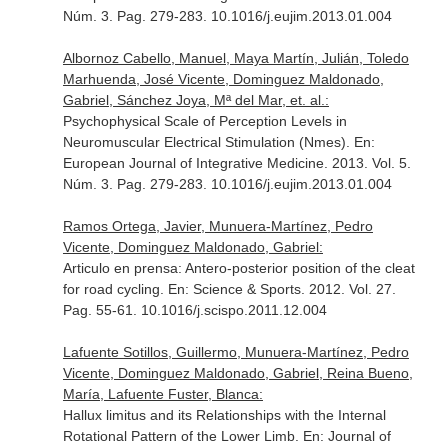
Núm. 3. Pag. 279-283. 10.1016/j.eujim.2013.01.004
Albornoz Cabello, Manuel, Maya Martín, Julián, Toledo
Marhuenda, José Vicente, Dominguez Maldonado,
Gabriel, Sánchez Joya, Mª del Mar, et. al.:
Psychophysical Scale of Perception Levels in
Neuromuscular Electrical Stimulation (Nmes).
En:
European Journal of Integrative Medicine
. 2013. Vol. 5.
Núm. 3. Pag. 279-283. 10.1016/j.eujim.2013.01.004
Ramos Ortega, Javier, Munuera-Martínez, Pedro
Vicente, Dominguez Maldonado, Gabriel:
Articulo en prensa: Antero-posterior position of the cleat
for road cycling.
En: Science & Sports
. 2012. Vol. 27.
Pag. 55-61. 10.1016/j.scispo.2011.12.004
Lafuente Sotillos, Guillermo, Munuera-Martínez, Pedro
Vicente, Dominguez Maldonado, Gabriel, Reina Bueno,
María, Lafuente Fuster, Blanca:
Hallux limitus and its Relationships with the Internal
Rotational Pattern of the Lower Limb.
En: Journal of