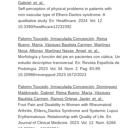
Gabriel, et. al.:
Self-perception of physical problems in patients with
non-vascular type of Elhers-Danlos syndrome: A
qualitative study.
En: Healthcare
. 2024. Vol. 12.
10.3390/healthcare12232392
Palomo Toucedo, Inmaculada Concepción, Reina
Bueno, María, Vázquez Bautista Carmen, Martínez
Nova, Alfonso, Martínez Navas, Angel, et. al.:
Morfología y función del pie en pacientes con ciática. Un
estudio descriptivo transversal.
En: Revista Española de
Podología
. 2023. Vol. 34. Núm. 2. Pag. 83-89.
10.20986/revesppod.2023.1672/2023
Palomo Toucedo, Inmaculada Concepción, Dominguez
Maldonado, Gabriel, Reina Bueno, María, Vázquez
Bautista Carmen, Ramos Ortega, Javier, et. al.:
Foot Pain and Disability in Women with Rheumatoid
Arthritis, Ehlers¿Danlos Syndrome and Systemic Lupus
Erythematosus: Relationship with Quality of Life.
En:
Journal of Clinical Medicine
. 2023. Vol. 12. Núm. 6284.