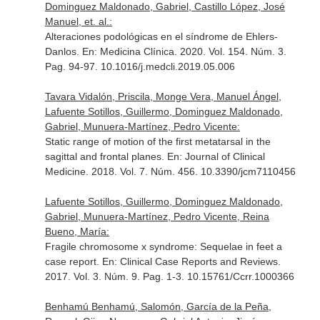
Dominguez Maldonado, Gabriel, Castillo López, José
Manuel, et. al.:
Alteraciones podológicas en el síndrome de Ehlers-
Danlos.
En: Medicina Clínica
. 2020. Vol. 154. Núm. 3.
Pag. 94-97. 10.1016/j.medcli.2019.05.006
Tavara Vidalón, Priscila, Monge Vera, Manuel Ángel,
Lafuente Sotillos, Guillermo, Dominguez Maldonado,
Gabriel, Munuera-Martínez, Pedro Vicente:
Static range of motion of the first metatarsal in the
sagittal and frontal planes.
En: Journal of Clinical
Medicine
. 2018. Vol. 7. Núm. 456. 10.3390/jcm7110456
Lafuente Sotillos, Guillermo, Dominguez Maldonado,
Gabriel, Munuera-Martínez, Pedro Vicente, Reina
Bueno, María:
Fragile chromosome x syndrome: Sequelae in feet a
case report.
En: Clinical Case Reports and Reviews
.
2017. Vol. 3. Núm. 9. Pag. 1-3. 10.15761/Ccrr.1000366
Benhamú Benhamú, Salomón, García de la Peña,