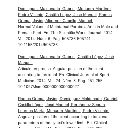
Dominguez Maldonado, Gabriel, Munuera-Martínez,
Pedro Vicente, Castillo Lopez, Jose Manuel, Ramos
Ortega, Javier, Albornoz Cabello, Manuel:
Normal Values of Metatarsal Parabola Arch in Male and
Female Feet.
En: The Scientific World Journal
. 2014.
Vol. 2014. Núm. 6. Pag. 505736-505741.
10.1155/2014/505736
Dominguez Maldonado, Gabriel, Castillo López, José
Manuel:
Articulo en prensa: Angular position of the cleat
according to torsional.
En: Clinical Journal of Sport
Medicine
. 2014. Vol. 24. Núm. 3. Pag. 251-255.
10.1097/Jsm.0000000000000027
Ramos Ortega, Javier, Dominguez Maldonado, Gabriel,
Castillo López, José Manuel, Fernández Seguín,
Lourdes María, Munuera-Martínez, Pedro Vicente:
Angular position of the cleat according to torsional
parameters of the cyclist's lower limb.
En: Clinical