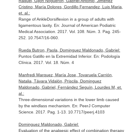
Raquel, Gijon Nogueron, Gabriel Antonio, Jiménez
Cristino, María Dolores, Gordillo Fernandez, Luis Maria,
et. al.:
Range of AnkleDorsiflexion in a group of adults with
ligamentous laxity.
En: Journal of American Podiatric
Medical Association
. 2017. Vol. 108. Núm. 3. Pag. 245-
252. 10.7547/16-060.
Rueda Butron, Paola, Dominguez Maldonado, Gabriel:
Puntos Gatillo en la Extremidad Inferior.
En: Podología
Clínica
. 2017. Vol. 18. Núm. 4
Manfredi Marquez, María Jose, Tovaruela Carrión,
Natalia, Távara Vidalón, Priscila, Dominguez
Maldonado, Gabriel, Fernández Seguín, Lourdes M, et.
al.:
Three-dimensional variations in the lower limb caused
by the windlass mechanism.
En: PeerJ Computer
Science
. 2017. Pag. 1-13. 10.7717/peerj.4103
Dominguez Maldonado, Gabriel:
Evaluation of the analgesic effect of combination therapy