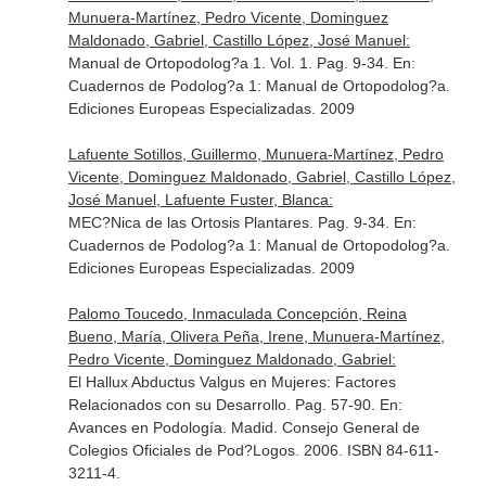
Munuera-Martínez, Pedro Vicente, Dominguez
Maldonado, Gabriel, Castillo López, José Manuel:
Manual de Ortopodolog?a 1. Vol. 1. Pag. 9-34.
En:
Cuadernos de Podolog?a 1: Manual de Ortopodolog?a
.
Ediciones Europeas Especializadas. 2009
Lafuente Sotillos, Guillermo, Munuera-Martínez, Pedro
Vicente, Dominguez Maldonado, Gabriel, Castillo López,
José Manuel, Lafuente Fuster, Blanca:
MEC?Nica de las Ortosis Plantares. Pag. 9-34.
En:
Cuadernos de Podolog?a 1: Manual de Ortopodolog?a
.
Ediciones Europeas Especializadas. 2009
Palomo Toucedo, Inmaculada Concepción, Reina
Bueno, María, Olivera Peña, Irene, Munuera-Martínez,
Pedro Vicente, Dominguez Maldonado, Gabriel:
El Hallux Abductus Valgus en Mujeres: Factores
Relacionados con su Desarrollo. Pag. 57-90.
En:
Avances en Podología
. Madid. Consejo General de
Colegios Oficiales de Pod?Logos. 2006. ISBN 84-611-
3211-4.