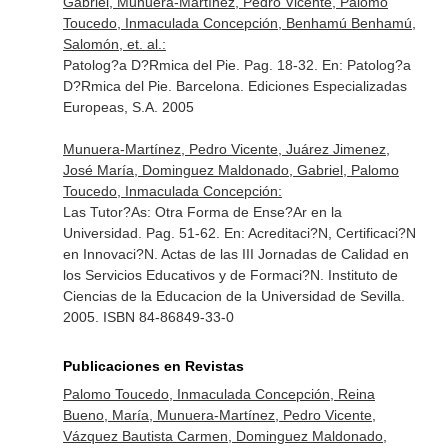
Gabriel, Munuera-Martínez, Pedro Vicente, Palomo
Toucedo, Inmaculada Concepción, Benhamú Benhamú,
Salomón, et. al.:
Patolog?a D?Rmica del Pie. Pag. 18-32.
En: Patolog?a
D?Rmica del Pie
. Barcelona. Ediciones Especializadas
Europeas, S.A. 2005
Munuera-Martínez, Pedro Vicente, Juárez Jimenez,
José María, Dominguez Maldonado, Gabriel, Palomo
Toucedo, Inmaculada Concepción:
Las Tutor?As: Otra Forma de Ense?Ar en la
Universidad. Pag. 51-62.
En: Acreditaci?N, Certificaci?N
en Innovaci?N. Actas de las III Jornadas de Calidad en
los Servicios Educativos y de Formaci?N
. Instituto de
Ciencias de la Educacion de la Universidad de Sevilla.
2005. ISBN 84-86849-33-0
Publicaciones en Revistas
Palomo Toucedo, Inmaculada Concepción, Reina
Bueno, María, Munuera-Martínez, Pedro Vicente,
Vázquez Bautista Carmen, Dominguez Maldonado,