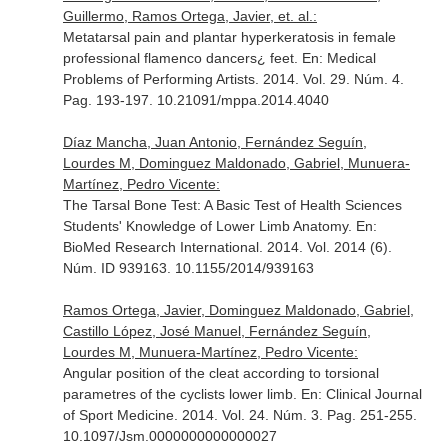
Guillermo, Ramos Ortega, Javier, et. al.:
Metatarsal pain and plantar hyperkeratosis in female
professional flamenco dancers¿ feet.
En: Medical
Problems of Performing Artists
. 2014. Vol. 29. Núm. 4.
Pag. 193-197. 10.21091/mppa.2014.4040
Díaz Mancha, Juan Antonio, Fernández Seguín,
Lourdes M, Dominguez Maldonado, Gabriel, Munuera-
Martínez, Pedro Vicente:
The Tarsal Bone Test: A Basic Test of Health Sciences
Students' Knowledge of Lower Limb Anatomy.
En:
BioMed Research International
. 2014. Vol. 2014 (6).
Núm. ID 939163. 10.1155/2014/939163
Ramos Ortega, Javier, Dominguez Maldonado, Gabriel,
Castillo López, José Manuel, Fernández Seguín,
Lourdes M, Munuera-Martínez, Pedro Vicente:
Angular position of the cleat according to torsional
parametres of the cyclists lower limb.
En: Clinical Journal
of Sport Medicine
. 2014. Vol. 24. Núm. 3. Pag. 251-255.
10.1097/Jsm.0000000000000027