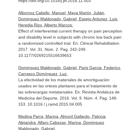
https://doi.org/10.1016/j.jtv.2016.11.003
Albornoz Cabello, Manuel, Maya Martín, Julián,
Dominguez Maldonado, Gabriel, Espejo Antunez, Luis,
Heredia Rizo, Alberto Marcos:
Effect of interferential current therapy on pain perception
and disability level in subjects with chronic low back pain:
a randomized controlled trial.
En: Clinical Rehabilitation
.
2017. Vol. 31. Núm. 2. Pag. 242-249.
10.1177/0269215516639653
Dominguez Maldonado, Gabriel, Paris Garcia, Federico,
Carrasco Domínguez, Luz:
La efectividad de los materiales de amortiguación
usados en las ortesis plantares para el tratamiento de
las sobrecargas metatarsales.
En: Revista Andaluza de
Medicina del Deporte
. 2016. Vol. 9. Núm. 4. Pag. 148-
153. 10.1016 / j.ramd.2015.04.005
Medina Parra, Marina, Almoril Gallardo, Patricia
Alejandra, Alfaro Cabezas, Marina, Dominguez
Maldonado, Gabriel: