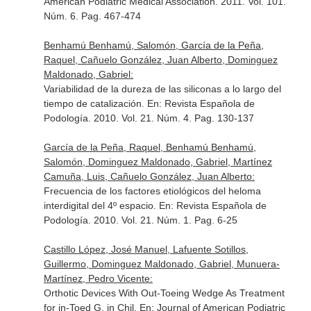
American Podiatric Medical Association
. 2011. Vol. 101.
Núm. 6. Pag. 467-474
Benhamú Benhamú, Salomón, García de la Peña,
Raquel, Cañuelo González, Juan Alberto, Dominguez
Maldonado, Gabriel:
Variabilidad de la dureza de las siliconas a lo largo del
tiempo de catalización.
En: Revista Española de
Podología
. 2010. Vol. 21. Núm. 4. Pag. 130-137
García de la Peña, Raquel, Benhamú Benhamú,
Salomón, Dominguez Maldonado, Gabriel, Martínez
Camuña, Luis, Cañuelo González, Juan Alberto:
Frecuencia de los factores etiológicos del heloma
interdigital del 4º espacio.
En: Revista Española de
Podología
. 2010. Vol. 21. Núm. 1. Pag. 6-25
Castillo López, José Manuel, Lafuente Sotillos,
Guillermo, Dominguez Maldonado, Gabriel, Munuera-
Martínez, Pedro Vicente:
Orthotic Devices With Out-Toeing Wedge As Treatment
for in-Toed G. in Chil.
En: Journal of American Podiatric