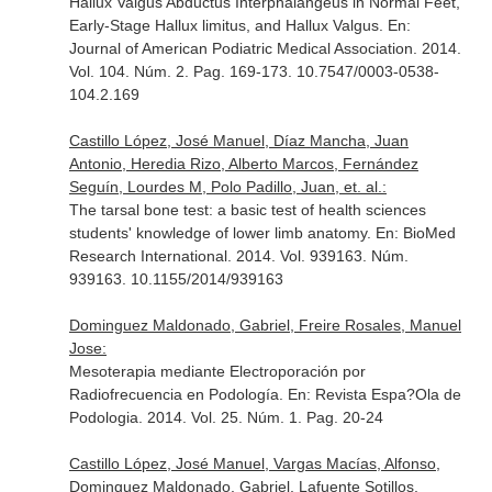
Hallux Valgus Abductus Interphalangeus in Normal Feet,
Early-Stage Hallux limitus, and Hallux Valgus.
En:
Journal of American Podiatric Medical Association
. 2014.
Vol. 104. Núm. 2. Pag. 169-173. 10.7547/0003-0538-
104.2.169
Castillo López, José Manuel, Díaz Mancha, Juan
Antonio, Heredia Rizo, Alberto Marcos, Fernández
Seguín, Lourdes M, Polo Padillo, Juan, et. al.:
The tarsal bone test: a basic test of health sciences
students' knowledge of lower limb anatomy.
En: BioMed
Research International
. 2014. Vol. 939163. Núm.
939163. 10.1155/2014/939163
Dominguez Maldonado, Gabriel, Freire Rosales, Manuel
Jose:
Mesoterapia mediante Electroporación por
Radiofrecuencia en Podología.
En: Revista Espa?Ola de
Podologia
. 2014. Vol. 25. Núm. 1. Pag. 20-24
Castillo López, José Manuel, Vargas Macías, Alfonso,
Dominguez Maldonado, Gabriel, Lafuente Sotillos,