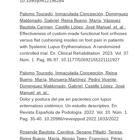
10.3390/jcm12196284
Palomo Toucedo, Inmaculada Concepción, Dominguez
Maldonado, Gabriel, Reina Bueno, María, Vázquez
Bautista Carmen, Castillo López, José Manuel, et. al.:
Effectiveness of custom-made functional foot orthoses
versus flat cushioning insoles on foot pain in patients
with Systemic Lupus Erythematosus: A randomized
controlled trial.
En: Clinical Rehabilitation
. 2023. Vol. 37.
Núm. 1. Pag. 86-97. 10.1177/02692155221111927
Palomo Toucedo, Inmaculada Concepción, Reina
Bueno, María, Munuera-Martínez, Pedro Vicente,
Dominguez Maldonado, Gabriel, Castillo López, José
Manuel, et. al.:
Dolor y postura del pie en pacientes con lupus
eritematoso sistémico. Un estudio descriptivo.
En:
Revista Española de Podología
. 2022. Vol. 33. Núm. 1.
Pag. 35-40. 10.20986/revesppod.2022.1633/2022
Rosende Bautista, Carolina, Seoane Pillado, Teresa,
Reina Bueno, María, Alonso Tajes, Francisco, Pérez