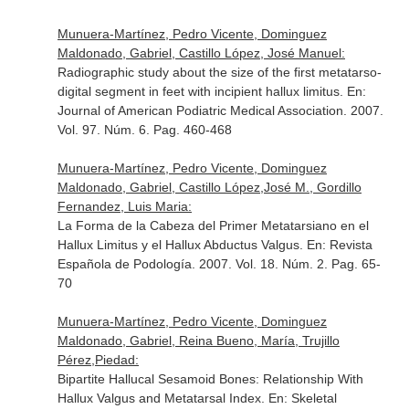
Munuera-Martínez, Pedro Vicente, Dominguez
Maldonado, Gabriel, Castillo López, José Manuel:
Radiographic study about the size of the first metatarso-
digital segment in feet with incipient hallux limitus.
En:
Journal of American Podiatric Medical Association
. 2007.
Vol. 97. Núm. 6. Pag. 460-468
Munuera-Martínez, Pedro Vicente, Dominguez
Maldonado, Gabriel, Castillo López,José M., Gordillo
Fernandez, Luis Maria:
La Forma de la Cabeza del Primer Metatarsiano en el
Hallux Limitus y el Hallux Abductus Valgus.
En: Revista
Española de Podología
. 2007. Vol. 18. Núm. 2. Pag. 65-
70
Munuera-Martínez, Pedro Vicente, Dominguez
Maldonado, Gabriel, Reina Bueno, María, Trujillo
Pérez,Piedad:
Bipartite Hallucal Sesamoid Bones: Relationship With
Hallux Valgus and Metatarsal Index.
En: Skeletal