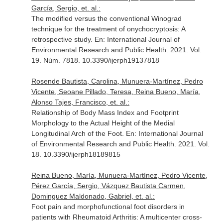
García, Sergio, et. al.:
The modified versus the conventional Winograd
technique for the treatment of onychocryptosis: A
retrospective study.
En: International Journal of
Environmental Research and Public Health
. 2021. Vol.
19. Núm. 7818. 10.3390/ijerph19137818
Rosende Bautista, Carolina, Munuera-Martínez, Pedro
Vicente, Seoane Pillado, Teresa, Reina Bueno, María,
Alonso Tajes, Francisco, et. al.:
Relationship of Body Mass Index and Footprint
Morphology to the Actual Height of the Medial
Longitudinal Arch of the Foot.
En: International Journal
of Environmental Research and Public Health
. 2021. Vol.
18. 10.3390/ijerph18189815
Reina Bueno, María, Munuera-Martínez, Pedro Vicente,
Pérez García, Sergio, Vázquez Bautista Carmen,
Dominguez Maldonado, Gabriel, et. al.:
Foot pain and morphofunctional foot disorders in
patients with Rheumatoid Arthritis: A multicenter cross-