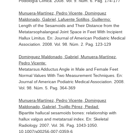
Podología Clínica
. 2008. Vol. 9. Núm. 6. Pag. 174-177
Munuera-Martínez, Pedro Vicente, Dominguez
Maldonado, Gabriel, Lafuente Sotillos, Guillermo:
Length of the Sesamoids and Their Distance from the
Metatarsophalangeal Joint Space in Feet With Incipient
Hallux Limitus.
En: Journal of American Podiatric Medical
Association
. 2008. Vol. 98. Núm. 2. Pag. 123-129
Dominguez Maldonado, Gabriel, Munuera-Martínez,
Pedro Vicente:
Metatarsus Adductus Angle in Male and Female Feet
Normal Values With Two Measurement Techniques.
En:
Journal of American Podiatric Medical Association
. 2008.
Vol. 98. Núm. 5. Pag. 364-369
Munuera-Martínez, Pedro Vicente, Dominguez
Maldonado, Gabriel, Trujillo Pérez, Piedad:
Bipartite hallucal sesamoids bones: relationship with
hallux valgus and metatarsal index.
En: Skeletal
Radiology
. 2007. Vol. 36. Pag. 1043-1050.
10.1007/s00256-007-0359-6