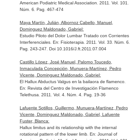
American Podiatric Medical Association
. 2011. Vol. 101.
Núm. 6. Pag. 467-474
Maya Martín, Julián, Albornoz Cabello, Manuel,
Dominguez Maldonado, Gabriel:
Estudio Piloto del Dolor Lumbar Tratado con Corrientes
Interferenciales.
En: Fisioterapia
. 2011. Vol. 33. Núm. 6.
Pag. 243-247. Doi 10.1016/J.ft.2011.07.004
Castillo López, José Manuel, Palomo Toucedo,
Inmaculada Concepción, Munuera-Martínez, Pedro
Vicente, Dominguez Maldonado, Gabriel:
El Hallux Abductus Valgus en la bailaora de flamenco.
En: Revista del Centro de Investigación Flamenco
Telethusa
. 2011. Vol. 4. Núm. 4. Pag. 19-36
Lafuente Sotillos, Guillermo, Munuera-Martínez, Pedro
Vicente, Dominguez Maldonado, Gabriel, Lafuente
Fuster, Blanca:
Hallux limitus and its relationship with the internal
rotational pattern of the lower limb.
En: Journal of