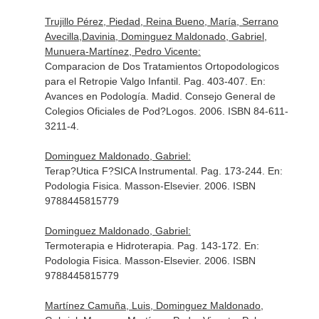
Trujillo Pérez, Piedad, Reina Bueno, María, Serrano
Avecilla,Davinia, Dominguez Maldonado, Gabriel,
Munuera-Martínez, Pedro Vicente:
Comparacion de Dos Tratamientos Ortopodologicos
para el Retropie Valgo Infantil. Pag. 403-407.
En:
Avances en Podología
. Madid. Consejo General de
Colegios Oficiales de Pod?Logos. 2006. ISBN 84-611-
3211-4.
Dominguez Maldonado, Gabriel:
Terap?Utica F?SICA Instrumental. Pag. 173-244.
En:
Podologia Fisica
. Masson-Elsevier. 2006. ISBN
9788445815779
Dominguez Maldonado, Gabriel:
Termoterapia e Hidroterapia. Pag. 143-172.
En:
Podologia Fisica
. Masson-Elsevier. 2006. ISBN
9788445815779
Martínez Camuña, Luis, Dominguez Maldonado,