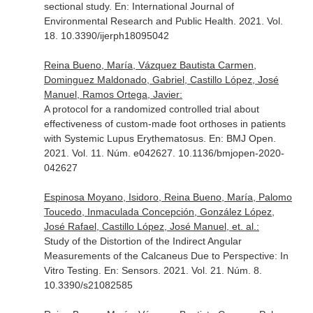
sectional study.
En: International Journal of
Environmental Research and Public Health
. 2021. Vol.
18. 10.3390/ijerph18095042
Reina Bueno, María, Vázquez Bautista Carmen,
Dominguez Maldonado, Gabriel, Castillo López, José
Manuel, Ramos Ortega, Javier:
A protocol for a randomized controlled trial about
effectiveness of custom-made foot orthoses in patients
with Systemic Lupus Erythematosus.
En: BMJ Open
.
2021. Vol. 11. Núm. e042627. 10.1136/bmjopen-2020-
042627
Espinosa Moyano, Isidoro, Reina Bueno, María, Palomo
Toucedo, Inmaculada Concepción, González López,
José Rafael, Castillo López, José Manuel, et. al.:
Study of the Distortion of the Indirect Angular
Measurements of the Calcaneus Due to Perspective: In
Vitro Testing.
En: Sensors
. 2021. Vol. 21. Núm. 8.
10.3390/s21082585