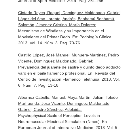
Journal of Sport Medicine
. 2014. Pag. 251-255
Cintado Reyes, Raquel, Dominguez Maldonado, Gabriel,
López del Amo Lorente, Andrés, Benhamú Benhamú,
Salomón, Jimenez Cristino, María Dolores:
Mecanismo de Windlass y su Importancia en el
Movimiento del Primer Dedo.
En: Podología Clínica
.
2013. Vol. 14. Núm. 3. Pag. 70-76
Castillo López, José Manuel, Munuera-Martínez, Pedro
Vicente, Dominguez Maldonado, Gabriel:
Prevalencia del juanete de sastre y quinto dedo adducto
varo en el baile flamenco profesional.
En: Revista del
Centro de Investigación Flamenco Telethusa
. 2013. Vol.
6. Núm. 7. Pag. 13-18
Albornoz Cabello, Manuel, Maya Martín, Julián, Toledo
Marhuenda, José Vicente, Dominguez Maldonado,
Gabriel, Castro Sánchez, Adelaida:
Psychophysical Scale of Perception Levels in
Neuromuscular Electrical Stimulation (Nmes).
En:
European Journal of Integrative Medicine
. 2013. Vol. 5.