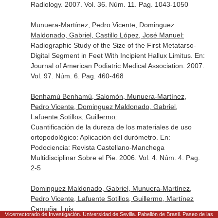
Radiology
. 2007. Vol. 36. Núm. 11. Pag. 1043-1050
Munuera-Martínez, Pedro Vicente, Dominguez
Maldonado, Gabriel, Castillo López, José Manuel:
Radiographic Study of the Size of the First Metatarso-
Digital Segment in Feet With Incipient Hallux Limitus.
En:
Journal of American Podiatric Medical Association
. 2007.
Vol. 97. Núm. 6. Pag. 460-468
Benhamú Benhamú, Salomón, Munuera-Martínez,
Pedro Vicente, Dominguez Maldonado, Gabriel,
Lafuente Sotillos, Guillermo:
Cuantificación de la dureza de los materiales de uso
ortopodológico: Aplicación del durómetro.
En:
Podociencia: Revista Castellano-Manchega
Multidisciplinar Sobre el Pie
. 2006. Vol. 4. Núm. 4. Pag.
2-5
Dominguez Maldonado, Gabriel, Munuera-Martínez,
Pedro Vicente, Lafuente Sotillos, Guillermo, Martínez
Camuña, Luis:
Vicerrectorado de Investigación. Universidad de Sevilla. Pabellón de Brasil. Paseo de las