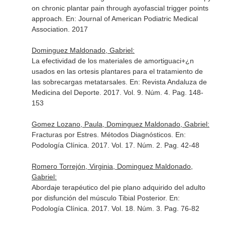
on chronic plantar pain through ayofascial trigger points
approach.
En: Journal of American Podiatric Medical
Association
. 2017
Dominguez Maldonado, Gabriel:
La efectividad de los materiales de amortiguaci+¿n
usados en las ortesis plantares para el tratamiento de
las sobrecargas metatarsales.
En: Revista Andaluza de
Medicina del Deporte
. 2017. Vol. 9. Núm. 4. Pag. 148-
153
Gomez Lozano, Paula, Dominguez Maldonado, Gabriel:
Fracturas por Estres. Métodos Diagnósticos.
En:
Podología Clínica
. 2017. Vol. 17. Núm. 2. Pag. 42-48
Romero Torrejón, Virginia, Dominguez Maldonado,
Gabriel:
Abordaje terapéutico del pie plano adquirido del adulto
por disfunción del músculo Tibial Posterior.
En:
Podología Clínica
. 2017. Vol. 18. Núm. 3. Pag. 76-82