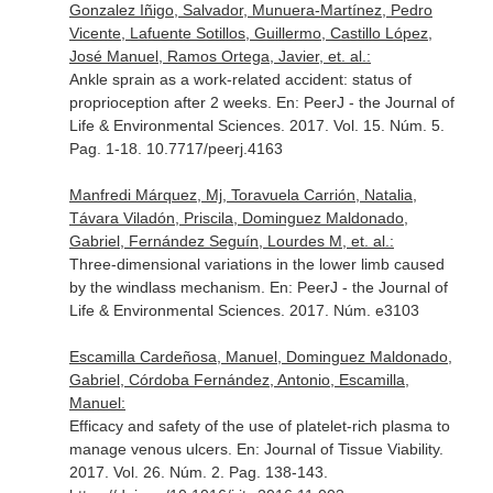
Gonzalez Iñigo, Salvador, Munuera-Martínez, Pedro
Vicente, Lafuente Sotillos, Guillermo, Castillo López,
José Manuel, Ramos Ortega, Javier, et. al.:
Ankle sprain as a work-related accident: status of
proprioception after 2 weeks.
En: PeerJ - the Journal of
Life & Environmental Sciences
. 2017. Vol. 15. Núm. 5.
Pag. 1-18. 10.7717/peerj.4163
Manfredi Márquez, Mj, Toravuela Carrión, Natalia,
Távara Viladón, Priscila, Dominguez Maldonado,
Gabriel, Fernández Seguín, Lourdes M, et. al.:
Three-dimensional variations in the lower limb caused
by the windlass mechanism.
En: PeerJ - the Journal of
Life & Environmental Sciences
. 2017. Núm. e3103
Escamilla Cardeñosa, Manuel, Dominguez Maldonado,
Gabriel, Córdoba Fernández, Antonio, Escamilla,
Manuel:
Efficacy and safety of the use of platelet-rich plasma to
manage venous ulcers.
En: Journal of Tissue Viability
.
2017. Vol. 26. Núm. 2. Pag. 138-143.