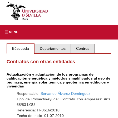
MENU
Búsqueda
Departamentos
Centros
Contratos con otras entidades
Actualización y adaptación de los programas de
calificación energética y métodos simplificados al uso de
biomasa, energía solar térmica y geotermia en edificios y
viviendas
Responsable:
Servando Álvarez Domínguez
Tipo de Proyecto/Ayuda: Contrato con empresas: Arts.
68/83 LOU
Referencia: PI-0616/2010
Fecha de Inicio: 01-07-2010