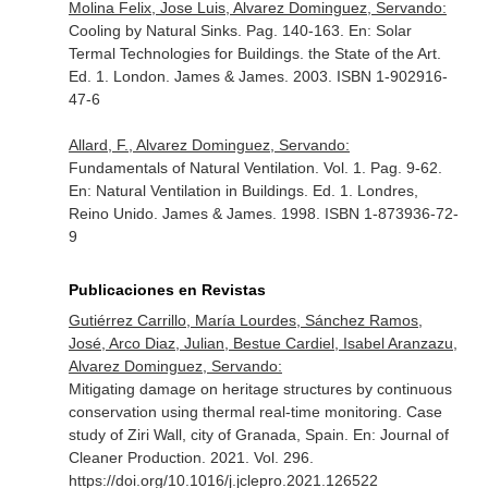
Molina Felix, Jose Luis, Alvarez Dominguez, Servando:
Cooling by Natural Sinks. Pag. 140-163.
En: Solar
Termal Technologies for Buildings. the State of the Art
.
Ed. 1. London. James & James. 2003. ISBN 1-902916-
47-6
Allard, F., Alvarez Dominguez, Servando:
Fundamentals of Natural Ventilation. Vol. 1. Pag. 9-62.
En: Natural Ventilation in Buildings
. Ed. 1. Londres,
Reino Unido. James & James. 1998. ISBN 1-873936-72-
9
Publicaciones en Revistas
Gutiérrez Carrillo, María Lourdes, Sánchez Ramos,
José, Arco Diaz, Julian, Bestue Cardiel, Isabel Aranzazu,
Alvarez Dominguez, Servando:
Mitigating damage on heritage structures by continuous
conservation using thermal real-time monitoring. Case
study of Ziri Wall, city of Granada, Spain.
En: Journal of
Cleaner Production
. 2021. Vol. 296.
https://doi.org/10.1016/j.jclepro.2021.126522