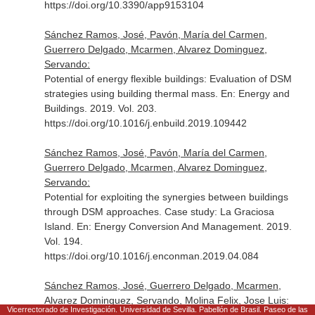
https://doi.org/10.3390/app9153104
Sánchez Ramos, José, Pavón, María del Carmen,
Guerrero Delgado, Mcarmen, Alvarez Dominguez,
Servando:
Potential of energy flexible buildings: Evaluation of DSM
strategies using building thermal mass.
En: Energy and
Buildings
. 2019. Vol. 203.
https://doi.org/10.1016/j.enbuild.2019.109442
Sánchez Ramos, José, Pavón, María del Carmen,
Guerrero Delgado, Mcarmen, Alvarez Dominguez,
Servando:
Potential for exploiting the synergies between buildings
through DSM approaches. Case study: La Graciosa
Island.
En: Energy Conversion And Management
. 2019.
Vol. 194.
https://doi.org/10.1016/j.enconman.2019.04.084
Sánchez Ramos, José, Guerrero Delgado, Mcarmen,
Alvarez Dominguez, Servando, Molina Felix, Jose Luis:
Vicerrectorado de Investigación. Universidad de Sevilla. Pabellón de Brasil. Paseo de las