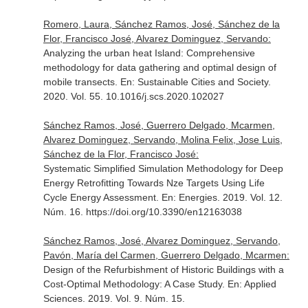
Romero, Laura, Sánchez Ramos, José, Sánchez de la
Flor, Francisco José, Alvarez Dominguez, Servando:
Analyzing the urban heat Island: Comprehensive
methodology for data gathering and optimal design of
mobile transects.
En: Sustainable Cities and Society
.
2020. Vol. 55. 10.1016/j.scs.2020.102027
Sánchez Ramos, José, Guerrero Delgado, Mcarmen,
Alvarez Dominguez, Servando, Molina Felix, Jose Luis,
Sánchez de la Flor, Francisco José:
Systematic Simplified Simulation Methodology for Deep
Energy Retrofitting Towards Nze Targets Using Life
Cycle Energy Assessment.
En: Energies
. 2019. Vol. 12.
Núm. 16. https://doi.org/10.3390/en12163038
Sánchez Ramos, José, Alvarez Dominguez, Servando,
Pavón, María del Carmen, Guerrero Delgado, Mcarmen:
Design of the Refurbishment of Historic Buildings with a
Cost-Optimal Methodology: A Case Study.
En: Applied
Sciences
. 2019. Vol. 9. Núm. 15.