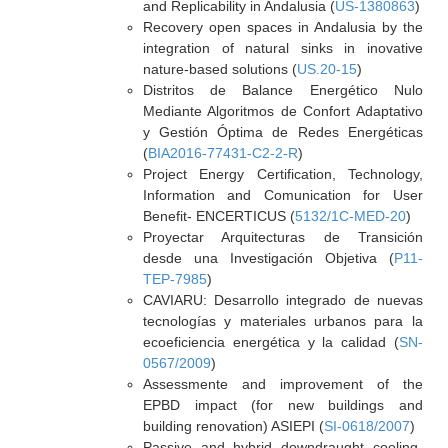
and Replicability in Andalusia (
US-1380863
)
Recovery open spaces in Andalusia by the
integration of natural sinks in inovative
nature-based solutions (
US.20-15
)
Distritos de Balance Energético Nulo
Mediante Algoritmos de Confort Adaptativo
y Gestión Óptima de Redes Energéticas
(
BIA2016-77431-C2-2-R
)
Project Energy Certification, Technology,
Information and Comunication for User
Benefit- ENCERTICUS (
5132/1C-MED-20
)
Proyectar Arquitecturas de Transición
desde una Investigación Objetiva (
P11-
TEP-7985
)
CAVIARU: Desarrollo integrado de nuevas
tecnologías y materiales urbanos para la
ecoeficiencia energética y la calidad (
SN-
0567/2009
)
Assessmente and improvement of the
EPBD impact (for new buildings and
building renovation) ASIEPI (
SI-0618/2007
)
Passive and hybrid downdraught cooling-