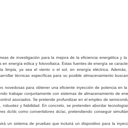
eas de investigación para la mejora de la eficiencia energética y la
 en energía eólica y fotovoltaica. Estas fuentes de energía se caract
a limpia, ya sea el viento o el sol, en energía eléctrica. Además,
arrollar técnicas específicas para su posible almacenamiento buscan
es novedosas para obtener una eficiente inyección de potencia en la 
ndo trabajar conjuntamente con sistemas de almacenamiento de ener
 control asociados. Se pretende profundizar en el empleo de semicond
, robustez y fiabilidad. En concreto, se pretenden abordar tecnologí
dores dc/dc como convertidores dc/ac, pretendiendo conseguir simul
ruirá un sistema de pruebas que incluirá un dispositivo para la inye