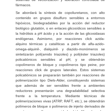
fármacos.
Se abordará la síntesis de copoliuretanos, con alto
contenido en grupos disulfuro sensibles a entornos
hipóxicos, biodegradables por la acción del reductor
biológico glutatión, o en enlaces glicosídicos sensibles a
la hidrólisis a pH ácido y a la acción de las glicosidasas
endógenas. Asimismo, por reacciones click azida-
alquino térmicas y catalíticas a partir de alfa-azido-
omega-alquinil-, dialquinil- y diazido-monómeros se
sintetizarán poli(amido triazoles) y poli(éster triazoles)
policatiónicos sensibles al pH, y se obtendrán
copolímeros de bloque y copolímeros tipo peine, por
reacciones click de grupos laterales. Estos sistemas
policatiónicos se prepararán también por reacciones de
polimerización tipo Diels-Alder, constituyendo sistemas
que además de ser sensibles frente a ambientes
reductores presentarán una degradabilidad selectiva
frente a la temperatura. Mediante técnicas de
polimerizaciones vivas (ATRP, RAFT, etc.), se obtendrán
polímeros de bloque o polímeros de injerto derivados de