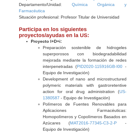
Departamento/Unidad:
Química Orgánica y
Farmacéutica
Situación profesional: Profesor Titular de Universidad
Participa en los siguientes
proyectos/ayudas en la US:
Proyecto I+D+i:
Preparación sostenible de hidrogeles
superporosos con biodegradabilidad
mejorada mediante la formación de redes
interpenetradas (
PID2020-115916GB-I00
-
Equipo de Investigación)
Development of nano and microstructured
polymeric materials with gastroretentive
action for oral drug administration (
US-
1380587
- Equipo de Investigación)
Polímeros de Fuentes Renovables para
Aplicaciones Farmacéuticas:
Homopolímeros y Copolímeros Basados en
Azúcares (
MAT2016-77345-C3-2-P
-
Equipo de Investigación)