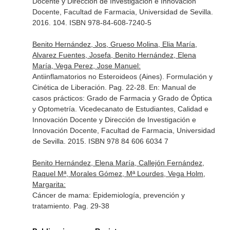
Docente y Dirección de Investigación e Innovación
Docente, Facultad de Farmacia, Universidad de Sevilla.
2016. 104. ISBN 978-84-608-7240-5
Benito Hernández, Jos, Grueso Molina, Elia María,
Alvarez Fuentes, Josefa, Benito Hernández, Elena
María, Vega Perez, Jose Manuel:
Antiinflamatorios no Esteroideos (Aines). Formulación y
Cinética de Liberación. Pag. 22-28.
En: Manual de
casos prácticos: Grado de Farmacia y Grado de Óptica
y Optometría
. Vicedecanato de Estudiantes, Calidad e
Innovación Docente y Dirección de Investigación e
Innovación Docente, Facultad de Farmacia, Universidad
de Sevilla. 2015. ISBN 978 84 606 6034 7
Benito Hernández, Elena María, Callejón Fernández,
Raquel Mª, Morales Gómez, Mª Lourdes, Vega Holm,
Margarita:
Cáncer de mama: Epidemiología, prevención y
tratamiento. Pag. 29-38