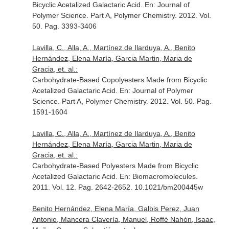
Bicyclic Acetalized Galactaric Acid.
En: Journal of
Polymer Science. Part A, Polymer Chemistry
. 2012. Vol.
50. Pag. 3393-3406
Lavilla, C., Alla, A., Martínez de Ilarduya, A., Benito
Hernández, Elena María, Garcia Martin, Maria de
Gracia, et. al.:
Carbohydrate-Based Copolyesters Made from Bicyclic
Acetalized Galactaric Acid.
En: Journal of Polymer
Science. Part A, Polymer Chemistry
. 2012. Vol. 50. Pag.
1591-1604
Lavilla, C., Alla, A., Martínez de Ilarduya, A., Benito
Hernández, Elena María, Garcia Martin, Maria de
Gracia, et. al.:
Carbohydrate-Based Polyesters Made from Bicyclic
Acetalized Galactaric Acid.
En: Biomacromolecules
.
2011. Vol. 12. Pag. 2642-2652. 10.1021/bm200445w
Benito Hernández, Elena María, Galbis Perez, Juan
Antonio, Mancera Clavería, Manuel, Roffé Nahón, Isaac,