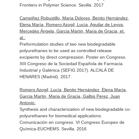
Frontiers in Polymer Science. Sevilla. 2017
Campiñez Robustillo, Maria Dolores, Benito Hernández,
Elena María, Romero Azogil, Lucía, Aguilar de Leyva,
Mercedes Ángela, Garcia Martin, Maria de Gracia, et.
al.:
Preformulation studies of two new biodegradable
polyurethanes to be used as controlled release
excipients by direct compression. Poster en Congreso.
XIII Congreso de la Sociedad Española de Farmacia
Industrial y Galénica (SEFIG 2017). ALCALÁ DE
HENARES (Madrid). 2017
Romero Azogil, Lucía, Benito Hernández, Elena María,
Garcia Martin, Maria de Gracia, Galbis Perez, Juan
Antonio:
Synthesis and characterization of new biodegradable co-
polyurethanes for biomedical applications.
Comunicación en congreso. VI Congreso Europeo de
Química-EUCHEMS. Sevilla. 2016