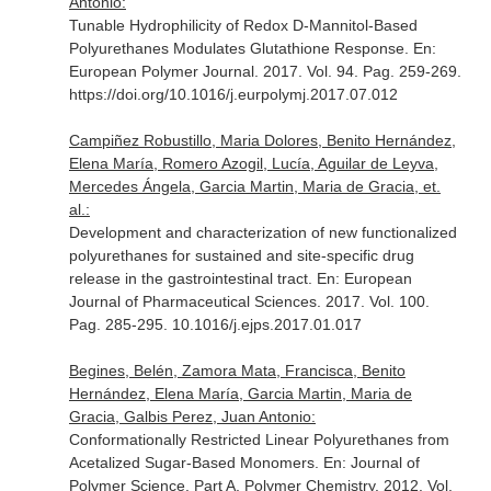
Antonio:
Tunable Hydrophilicity of Redox D-Mannitol-Based
Polyurethanes Modulates Glutathione Response.
En:
European Polymer Journal
. 2017. Vol. 94. Pag. 259-269.
https://doi.org/10.1016/j.eurpolymj.2017.07.012
Campiñez Robustillo, Maria Dolores, Benito Hernández,
Elena María, Romero Azogil, Lucía, Aguilar de Leyva,
Mercedes Ángela, Garcia Martin, Maria de Gracia, et.
al.:
Development and characterization of new functionalized
polyurethanes for sustained and site-specific drug
release in the gastrointestinal tract.
En: European
Journal of Pharmaceutical Sciences
. 2017. Vol. 100.
Pag. 285-295. 10.1016/j.ejps.2017.01.017
Begines, Belén, Zamora Mata, Francisca, Benito
Hernández, Elena María, Garcia Martin, Maria de
Gracia, Galbis Perez, Juan Antonio:
Conformationally Restricted Linear Polyurethanes from
Acetalized Sugar-Based Monomers.
En: Journal of
Polymer Science. Part A, Polymer Chemistry
. 2012. Vol.