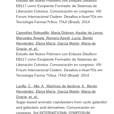
Estudio del Nuevo Polímero con Enlaces Disulfuro
EB117 como Excipiente Formador de Sistemas de
Liberación Colonica. Comunicación en congreso. VIII
Forum Internacional Cisdem: Desafios e Avan?Os em
Tecnologia Farmac?Utica. ITAJI (Brasil). 2014
Campiñez Robustillo, Maria Dolores, Aguilar de Leyva,
Mercedes Ángela, Romero Azogil, Lucía, Benito
Hernández, Elena María, Garcia Martin, Maria de
Gracia, et. al.:
Estudio del Nuevo Polímero con Enlaces Disulfuro
EB117 como Excipiente Formador de Sistemas de
Liberación Colonica. Comunicación en congreso. VIII
Froum Internacional Cisdem: Desafios e Avan?Os em
Tecnologia Farma ?Utica. ITAJI (Brasil). 2014
Lavilla, C., Alla, A., Martínez de Ilarduya, A., Benito
Hernández, Elena María, Garcia Martin, Maria de
Gracia, et. al.:
Sugar-based aromatic copolyesters from cyclic galactitol
and galactaric acid derivatives. Comunicación en
congreso. 3rd INTERNATIONAL SYMPOSIUM.