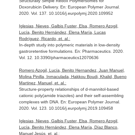
Structurally Simple Redox Polymersomes for
Doxorubicin Delivery.
En: European Polymer Journal
.
2020. Vol. 137. 10.1016/j.eurpolymj.2020.109952
Iglesias, Nieves, Galbis Fuster, Elsa, Romero Azogil,
Lucía, Benito Hernández, Elena María, Lucas
Rodríguez, Ricardo, et. al.:
In-depth study into polymeric materials in low-density
gastroretentive formulations.
En: Pharmaceutics
. 2020.
Vol. 12. 10.3390/pharmaceutics12070636
Romero Azogil, Lucía, Benito Hernandez, Juan Manuel,
Molina Pinilla, Inmaculada, Hakkou Boudi, Khalid, Bueno
Martinez, Manuel, et. al.:
Structure-property relationships of d-mannitol-based
cationic poly(amide triazoles) and their self-assembling
complexes with DNA.
En: European Polymer Journal
.
2020. Vol. 123. 10.1016/j.eurpolymj.2019.109458
Iglesias, Nieves, Galbis Fuster, Elsa, Romero Azogil,
Lucía, Benito Hernández, Elena María, Díaz Blanco,
Manuel Jesús, et. al.: