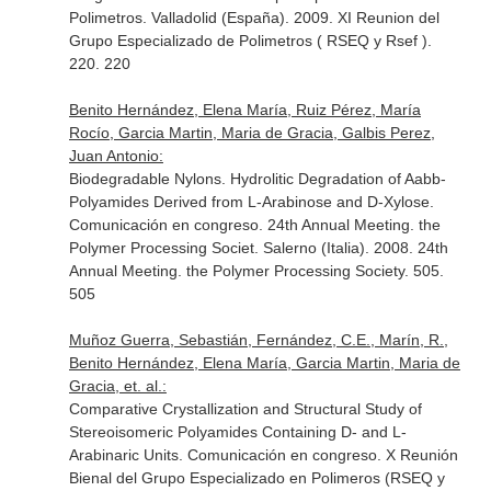
Polimetros. Valladolid (España). 2009. XI Reunion del
Grupo Especializado de Polimetros ( RSEQ y Rsef ).
220. 220
Benito Hernández, Elena María, Ruiz Pérez, María
Rocío, Garcia Martin, Maria de Gracia, Galbis Perez,
Juan Antonio:
Biodegradable Nylons. Hydrolitic Degradation of Aabb-
Polyamides Derived from L-Arabinose and D-Xylose.
Comunicación en congreso. 24th Annual Meeting. the
Polymer Processing Societ. Salerno (Italia). 2008. 24th
Annual Meeting. the Polymer Processing Society. 505.
505
Muñoz Guerra, Sebastián, Fernández, C.E., Marín, R.,
Benito Hernández, Elena María, Garcia Martin, Maria de
Gracia, et. al.:
Comparative Crystallization and Structural Study of
Stereoisomeric Polyamides Containing D- and L-
Arabinaric Units. Comunicación en congreso. X Reunión
Bienal del Grupo Especializado en Polimeros (RSEQ y