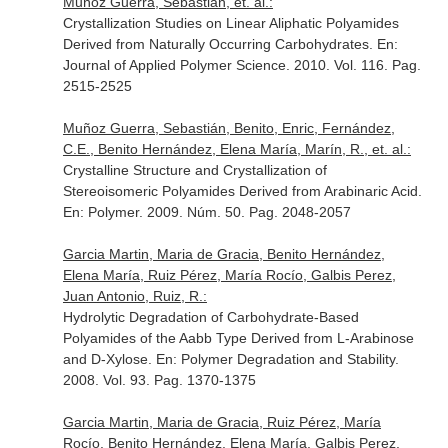
Muñoz Guerra, Sebastián, et. al.:
Crystallization Studies on Linear Aliphatic Polyamides
Derived from Naturally Occurring Carbohydrates.
En:
Journal of Applied Polymer Science
. 2010. Vol. 116. Pag.
2515-2525
Muñoz Guerra, Sebastián, Benito, Enric, Fernández,
C.E., Benito Hernández, Elena María, Marín, R., et. al.:
Crystalline Structure and Crystallization of
Stereoisomeric Polyamides Derived from Arabinaric Acid.
En: Polymer
. 2009. Núm. 50. Pag. 2048-2057
Garcia Martin, Maria de Gracia, Benito Hernández,
Elena María, Ruiz Pérez, María Rocío, Galbis Perez,
Juan Antonio, Ruiz, R.:
Hydrolytic Degradation of Carbohydrate-Based
Polyamides of the Aabb Type Derived from L-Arabinose
and D-Xylose.
En: Polymer Degradation and Stability
.
2008. Vol. 93. Pag. 1370-1375
Garcia Martin, Maria de Gracia, Ruiz Pérez, María
Rocío, Benito Hernández, Elena María, Galbis Perez,