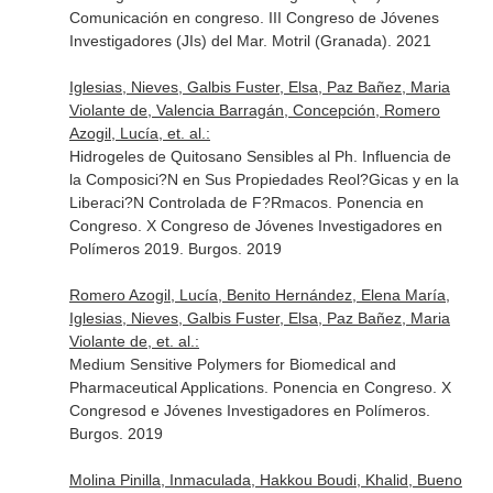
Comunicación en congreso. III Congreso de Jóvenes
Investigadores (JIs) del Mar. Motril (Granada). 2021
Iglesias, Nieves, Galbis Fuster, Elsa, Paz Bañez, Maria
Violante de, Valencia Barragán, Concepción, Romero
Azogil, Lucía, et. al.:
Hidrogeles de Quitosano Sensibles al Ph. Influencia de
la Composici?N en Sus Propiedades Reol?Gicas y en la
Liberaci?N Controlada de F?Rmacos. Ponencia en
Congreso. X Congreso de Jóvenes Investigadores en
Polímeros 2019. Burgos. 2019
Romero Azogil, Lucía, Benito Hernández, Elena María,
Iglesias, Nieves, Galbis Fuster, Elsa, Paz Bañez, Maria
Violante de, et. al.:
Medium Sensitive Polymers for Biomedical and
Pharmaceutical Applications. Ponencia en Congreso. X
Congresod e Jóvenes Investigadores en Polímeros.
Burgos. 2019
Molina Pinilla, Inmaculada, Hakkou Boudi, Khalid, Bueno