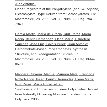
Juan Antonio:
Linear Polyesters of the Poly[alkylene (and CO-Arylene)
Dicarboxylate] Type Derived from Carbohydrates.
En:
Macromolecules
. 2006. Vol. 39. Núm. 23. Pag. 7941-
7949
Garcia Martin, Maria de Gracia, Ruiz Pérez, María
Rocío, Benito Hernández, Elena María, Espartero
Sanchez, Jose Luis, Galbis Perez, Juan Antonio:
Carbohydrate-Based Polycarbonates. Synthesis,
Structure, and Biodegradation Studies.
En:
Macromolecules
. 2005. Vol. 38. Núm. 21. Pag. 8664-
8670
Mancera Clavería, Manuel, Zamora Mata, Francisca,
Roffé Nahón, Isaac, Benito Hernández, Elena María,
Ruiz Pérez, María Rocío, et. al.:
Synthesis and Properties of Linear Polyamides Derived
from Naturally Occurring Monosaccharides.
En: E-
Polymers
. 2005