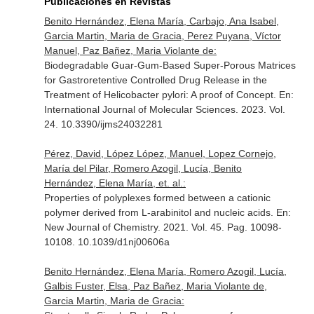
Publicaciones en Revistas
Benito Hernández, Elena María, Carbajo, Ana Isabel,
Garcia Martin, Maria de Gracia, Perez Puyana, Víctor
Manuel, Paz Bañez, Maria Violante de:
Biodegradable Guar-Gum-Based Super-Porous Matrices
for Gastroretentive Controlled Drug Release in the
Treatment of Helicobacter pylori: A proof of Concept.
En:
International Journal of Molecular Sciences
. 2023. Vol.
24. 10.3390/ijms24032281
Pérez, David, López López, Manuel, Lopez Cornejo,
María del Pilar, Romero Azogil, Lucía, Benito
Hernández, Elena María, et. al.:
Properties of polyplexes formed between a cationic
polymer derived from L-arabinitol and nucleic acids.
En:
New Journal of Chemistry
. 2021. Vol. 45. Pag. 10098-
10108. 10.1039/d1nj00606a
Benito Hernández, Elena María, Romero Azogil, Lucía,
Galbis Fuster, Elsa, Paz Bañez, Maria Violante de,
Garcia Martin, Maria de Gracia: