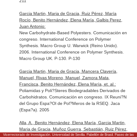
211
Garcia Martin, Maria de Gracia, Ruiz Pérez, María
Rocío, Benito Hernández, Elena María, Galbis Perez,
Juan Antonio:
New Carbohydrate-Based Polyesters. Comunicación en
congreso. International Conference on Polymer
Synthesis. Macro Group U. Warwick (Reino Unido).
2006. International Conference on Polymer Synthesis.
Macro Group UK. P-130. P-130
Garcia Martin, Maria de Gracia, Mancera Clavería,
Manuel, Rivas Moreno, Manuel, Zamora Mata,
Francisca, Benito Hernández, Elena María, et. al.:
Poliamidas y Poli?Steres Biodegradables Derivados de
Carbohidratos. Comunicación en congreso. IX Reuni?N
del Grupo Espa?Ol de Pol?Meros de la RSEQ. Jaca
(Espa?a). 2005
Alla, A., Benito Hernández, Elena María, Garcia Martin,
Maria de Gracia, Muñoz Guerra, Sebastián, Ruiz Pérez,
Vicerrectorado de Investigación. Universidad de Sevilla. Pabellón de Brasil. Paseo de las
María Rocío: