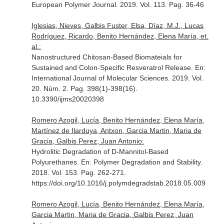
European Polymer Journal
. 2019. Vol. 113. Pag. 36-46
Iglesias, Nieves, Galbis Fuster, Elsa, Díaz, M.J., Lucas
Rodríguez, Ricardo, Benito Hernández, Elena María, et.
al.:
Nanostructured Chitosan-Based Biomateials for
Sustained and Colon-Specific Resveratrol Release.
En:
International Journal of Molecular Sciences
. 2019. Vol.
20. Núm. 2. Pag. 398(1)-398(16).
10.3390/ijms20020398
Romero Azogil, Lucía, Benito Hernández, Elena María,
Martínez de Ilarduya, Antxon, Garcia Martin, Maria de
Gracia, Galbis Perez, Juan Antonio:
Hydrolitic Degradation of D-Mannitol-Based
Polyurethanes.
En: Polymer Degradation and Stability
.
2018. Vol. 153. Pag. 262-271.
https://doi.org/10.1016/j.polymdegradstab.2018.05.009
Romero Azogil, Lucía, Benito Hernández, Elena María,
Garcia Martin, Maria de Gracia, Galbis Perez, Juan