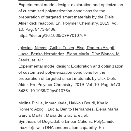
Experimental model design: exploration and optimization
of customized polymerization conditions for the
preparation of targeted smart materials by the Diels
Alder click reaction.
En: Polymer Chemistry
. 2019. Vol.
10. Pag. 5473-5486.
https://doi.org/10.1039/C9PY01076A
Iglesias, Nieves, Galbis Fuster, Elsa, Romero Azogil,
Lucía, Benito Hernández, Elena María, Díaz Blanco, M
Jesús, et. al.:
Experimental model design: Exploration and optimization
of customized polymerization conditions for the
preparation of targeted smart materials by click Diels
Alder.
En: Polymer Chemistry
. 2019. Vol. 10. Pag. 5473-
5486. 10.1039/C9py01076a
Molina Pinilla, Inmaculada, Hakkou Boudi, Khalid,
Romero Azogil, Lucía, Benito Hernández, Elena María,
Garcia Martin, Maria de Gracia, et. al.:
Synthesis of Degradable Linear Cationic Poly(amide
triazole)s with DNAcondensation capability.
En: