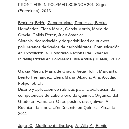
FRONTIERS IN POLYMER SCIENCE 201. Sitges
(Barcelona). 2013
Begines, Belén, Zamora Mata, Francisca, Benito
Hernández, Elena María, Garcia Martin, Maria de
Gracia, Galbis Perez, Juan Antonio:
Síntesis, degradación y degradabilidad de nuevos
poliuretanos derivados de carbohidratos. Comunicación
en Exposición. VI Congreso Nacional de J?Venes
Investigadores en Pol?Meros. Isla Antilla (Huelva). 2012
Garcia Martin, Maria de Gracia, Vega Holm, Margarita,
Benito Hernández, Elena María, Alcudia, Ana, Alcudia,
Felipe, et. al.:
Diseño y aplicación de rúbricas para la evaluación de
competencias de Laboratorio de Química Orgánica del
Grado en Farmacia. Otros posters divulgativos. VI
Reunión de Innovación Docente en Química. Alicante.
2011
Japu, C., Martínez de Ilarduya, A., Alla, A., Benito