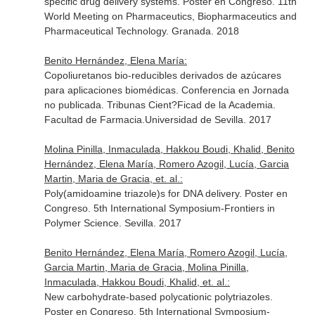
specific drug delivery systems. Poster en Congreso. 11th
World Meeting on Pharmaceutics, Biopharmaceutics and
Pharmaceutical Technology. Granada. 2018
Benito Hernández, Elena María:
Copoliuretanos bio-reducibles derivados de azúcares
para aplicaciones biomédicas. Conferencia en Jornada
no publicada. Tribunas Cient?Ficad de la Academia.
Facultad de Farmacia.Universidad de Sevilla. 2017
Molina Pinilla, Inmaculada, Hakkou Boudi, Khalid, Benito
Hernández, Elena María, Romero Azogil, Lucía, Garcia
Martin, Maria de Gracia, et. al.:
Poly(amidoamine triazole)s for DNA delivery. Poster en
Congreso. 5th International Symposium-Frontiers in
Polymer Science. Sevilla. 2017
Benito Hernández, Elena María, Romero Azogil, Lucía,
Garcia Martin, Maria de Gracia, Molina Pinilla,
Inmaculada, Hakkou Boudi, Khalid, et. al.:
New carbohydrate-based polycationic polytriazoles.
Poster en Congreso. 5th International Symposium-