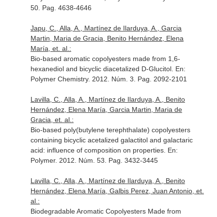
50. Pag. 4638-4646
Japu, C., Alla, A., Martínez de Ilarduya, A., Garcia
Martin, Maria de Gracia, Benito Hernández, Elena
María, et. al.:
Bio-based aromatic copolyesters made from 1,6-
hexanediol and bicyclic diacetalized D-Glucitol.
En:
Polymer Chemistry
. 2012. Núm. 3. Pag. 2092-2101
Lavilla, C., Alla, A., Martínez de Ilarduya, A., Benito
Hernández, Elena María, Garcia Martin, Maria de
Gracia, et. al.:
Bio-based poly(butylene terephthalate) copolyesters
containing bicyclic acetalized galactitol and galactaric
acid: influence of composition on properties.
En:
Polymer
. 2012. Núm. 53. Pag. 3432-3445
Lavilla, C., Alla, A., Martínez de Ilarduya, A., Benito
Hernández, Elena María, Galbis Perez, Juan Antonio, et.
al.:
Biodegradable Aromatic Copolyesters Made from