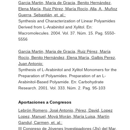
Garcia Martin, Maria de Gracia, Benito Hernández,
Elena María, Ruiz Pérez, María Rocío, Alla, A., Muñoz
Guerra, Sebastián, et. al.:
Synthesis and Characterization of Linear Polyamides
Derived from L-Arabinitol and Xylitol.
En:
Macromolecules
. 2004. Vol. 37. Núm. 15. Pag. 5550-
5556
Garcia Martin, Maria de Gracia, Ruiz Pérez, María
Rocío, Benito Hernández, Elena María, Galbis Perez,
Juan Antonio:
Synthesis of L-Arabinitol and Xylitol Monomers for the
Preparation of Polyamides. Preparation of an L-
Arabinitol-Based Polyamide.
En: Carbohydrate
Research
. 2001. Vol. 333. Núm. 2. Pag. 95-103
Aportaciones a Congresos
Lebrón Romero, José Antonio, Pérez, David, Lopez
Lopez, Manuel, Moyá Morán, María Luisa, Martín
Gandul, Carmen, et. al.:
III Congreso de Jóvenes Investigadores (JIs) del Mar.