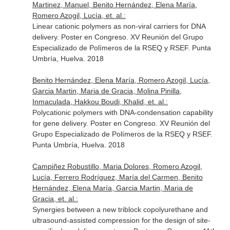
Martinez, Manuel, Benito Hernández, Elena María,
Romero Azogil, Lucía, et. al.:
Linear cationic polymers as non-viral carriers for DNA
delivery. Poster en Congreso. XV Reunión del Grupo
Especializado de Polímeros de la RSEQ y RSEF. Punta
Umbría, Huelva. 2018
Benito Hernández, Elena María, Romero Azogil, Lucía,
Garcia Martin, Maria de Gracia, Molina Pinilla,
Inmaculada, Hakkou Boudi, Khalid, et. al.:
Polycationic polymers with DNA-condensation capability
for gene delivery. Poster en Congreso. XV Reunión del
Grupo Especializado de Polímeros de la RSEQ y RSEF.
Punta Umbría, Huelva. 2018
Campiñez Robustillo, Maria Dolores, Romero Azogil,
Lucía, Ferrero Rodríguez, María del Carmen, Benito
Hernández, Elena María, Garcia Martin, Maria de
Gracia, et. al.:
Synergies between a new triblock copolyurethane and
ultrasound-assisted compression for the design of site-