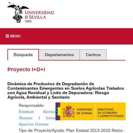
MENU
Búsqueda
Departamentos
Centros
Proyecto I+D+i
Dinámica de Productos de Degradación de
Contaminantes Emergentes en Suelos Agrícolas Tratados
con Agua Residual y Lodo de Depuradora: Riesgo
Agrícola, Ambiental y Sanitario
Responsable:
Esteban Alonso
Álvarez
/
Irene
Aparicio Gómez
Tipo de Proyecto/Ayuda: Plan Estatal 2013-2016 Retos -