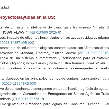
rsidad
proyectos/ayudas en la US:
ón de un sistema inteligente de vigilancia y tratamiento "in situ" 
RT HOSPITALWWT" (
AEI-010500-2025-8
)
cos: impacto de efluentes hospitalarios en las aguas residuales urban
D2023-148571OB-I00
)
atamiento de efluentes biológicos contaminados con fármacos citost
 provincia de Granada, "Pharma_Pollution Control" (
AEI-010500-2021B
eficacia de un sistema automatizado y sensorizado para el tratamie
sólidos y líquidos) hospitalarios y de la industria farmacéutica-BioSani_
, como contaminantes y fuente de contaminantes emergentes, en suelos 
 antibióticos en las principales fuentes de contaminación ambiental:
PID2020-117641RB-I00
)
vo de contaminantes emergentes en la reutilización agrícola de aguas 
gradación de Contaminantes Emergentes en Suelos Agrícolas Trat
nitario (
CTM2017-82778-R
)
 Emergentes en Embalses para Aguas de Consumo Humano: Evalu