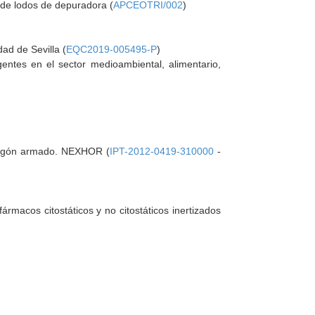
a de lodos de depuradora (
APCEOTRI/002
)
ad de Sevilla (
EQC2019-005495-P
)
ntes en el sector medioambiental, alimentario,
rmigón armado. NEXHOR (
IPT-2012-0419-310000
-
ármacos citostáticos y no citostáticos inertizados