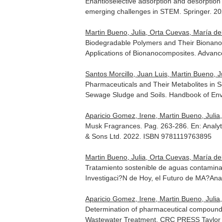
Enantioselective adsorption and desorption b
emerging challenges in STEM
. Springer. 
Martin Bueno, Julia, Orta Cuevas, María del
Biodegradable Polymers and Their Bionanoc
Applications of Bionanocomposites. Advanc
Santos Morcillo, Juan Luis, Martin Bueno, 
Pharmaceuticals and Their Metabolites in 
Sewage Sludge and Soils. Handbook of Env
Aparicio Gomez, Irene, Martin Bueno, Julia,
Musk Fragrances. Pag. 263-286.
En: Analy
& Sons Ltd. 2022. ISBN 9781119763895
Martin Bueno, Julia, Orta Cuevas, María del
Tratamiento sostenible de aguas contamina
Investigaci?N de Hoy, el Futuro de MA?An
Aparicio Gomez, Irene, Martin Bueno, Julia,
Determination of pharmaceutical compounds
Wastewater Treatment
. CRC PRESS Taylor 