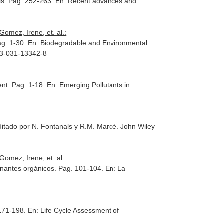
ils. Pag. 252-263.
En: Recent advances and
omez, Irene, et. al.:
ag. 1-30.
En: Biodegradable and Environmental
8-3-031-13342-8
ent. Pag. 1-18.
En: Emerging Pollutants in
ditado por N. Fontanals y R.M. Marcé
. John Wiley
omez, Irene, et. al.:
inantes orgánicos. Pag. 101-104.
En: La
 171-198.
En: Life Cycle Assessment of