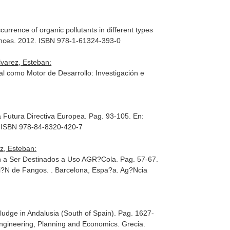
urrence of organic pollutants in different types
ences. 2012. ISBN 978-1-61324-393-0
lvarez, Esteban:
ral como Motor de Desarrollo: Investigación e
a Futura Directiva Europea. Pag. 93-105.
En:
. ISBN 978-84-8320-420-7
ez, Esteban:
 a Ser Destinados a Uso AGR?Cola. Pag. 57-67.
ci?N de Fangos
. . Barcelona, Espa?a. Ag?Ncia
ludge in Andalusia (South of Spain). Pag. 1627-
ngineering, Planning and Economics
. Grecia.