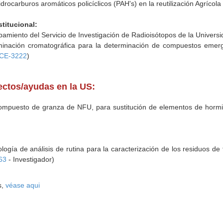
idrocarburos aromáticos policíclicos (PAH's) en la reutilización Agrícol
stitucional:
pamiento del Servicio de Investigación de Radioisótopos de la Universid
minación cromatográfica para la determinación de compuestos emerge
CE-3222
)
yectos/ayudas en la US:
 compuesto de granza de NFU, para sustitución de elementos de ho
gía de análisis de rutina para la caracterización de los residuos de f
63
- Investigador)
s,
véase aqui