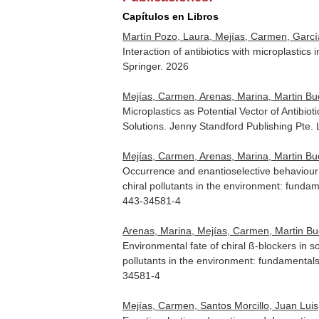
Capítulos en Libros
Martín Pozo, Laura, Mejías, Carmen, García-
Interaction of antibiotics with microplastics 
Springer. 2026
Mejías, Carmen, Arenas, Marina, Martin Buen
Microplastics as Potential Vector of Antibio
Solutions
. Jenny Standford Publishing Pte.
Mejías, Carmen, Arenas, Marina, Martin Bue
Occurrence and enantioselective behaviour 
chiral pollutants in the environment: fund
443-34581-4
Arenas, Marina, Mejías, Carmen, Martin Bue
Environmental fate of chiral ß-blockers in
pollutants in the environment: fundamental
34581-4
Mejías, Carmen, Santos Morcillo, Juan Luis