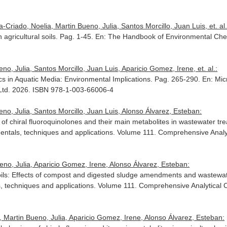
Criado, Noelia, Martin Bueno, Julia, Santos Morcillo, Juan Luis, et. al.
in agricultural soils. Pag. 1-45.
En: The Handbook of Environmental Chemis
o, Julia, Santos Morcillo, Juan Luis, Aparicio Gomez, Irene, et. al.:
tics in Aquatic Media: Environmental Implications. Pag. 265-290.
En: Mic
 Ltd. 2026. ISBN 978-1-003-66006-4
no, Julia, Santos Morcillo, Juan Luis, Alonso Álvarez, Esteban:
of chiral fluoroquinolones and their main metabolites in wastewater tr
amentals, techniques and applications. Volume 111. Comprehensive Analy
no, Julia, Aparicio Gomez, Irene, Alonso Álvarez, Esteban:
 soils: Effects of compost and digested sludge amendments and wastewat
s, techniques and applications. Volume 111. Comprehensive Analytical 
, Martin Bueno, Julia, Aparicio Gomez, Irene, Alonso Álvarez, Esteban: