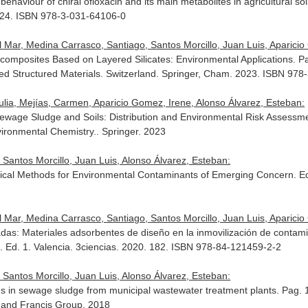
ehaviour of chiral ofloxacin and its main metabolites in agricultural so
2024. ISBN 978-3-031-64106-0
 Mar, Medina Carrasco, Santiago, Santos Morcillo, Juan Luis, Aparicio G
omposites Based on Layered Silicates: Environmental Applications. P
ed Structured Materials
. Switzerland. Springer, Cham. 2023. ISBN 97
Julia, Mejías, Carmen, Aparicio Gomez, Irene, Alonso Álvarez, Esteban:
Sewage Sludge and Soils: Distribution and Environmental Risk Assessm
ironmental Chemistry.
. Springer. 2023
 Santos Morcillo, Juan Luis, Alonso Álvarez, Esteban:
tical Methods for Environmental Contaminants of Emerging Concern. E
 Mar, Medina Carrasco, Santiago, Santos Morcillo, Juan Luis, Aparicio G
das: Materiales adsorbentes de diseño en la inmovilización de contam
a
. Ed. 1. Valencia. 3ciencias. 2020. 182. ISBN 978-84-121459-2-2
 Santos Morcillo, Juan Luis, Alonso Álvarez, Esteban:
 in sewage sludge from municipal wastewater treatment plants. Pag.
and Francis Group. 2018