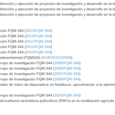
dirección y ejecución de proyectos de investigación y desarrollo en la 
dirección y ejecución de proyectos de investigación y desarrollo en la 
dirección y ejecución de proyectos de investigación y desarrollo en la 
gación FQM-344 (
2021/FQM-344
)
gación FQM-344 (
2019/FQM-344
)
gación FQM-344 (
2017/FQM-344
)
gación FQM-344 (
2011/FQM-344
)
gación FQM-344 (
2010/FQM-344
)
 Medioambiental (FQM344) (
SUBCEI2010/006
)
Grupo de Investigación FQM-344 (
2009/FQM-344
)
Grupo de Investigación FQM-344 (
2008/FQM-344
)
Grupo de Investigación FQM-344 (
2007/FQM-344
)
Grupo de Investigación FQM-344 (
2006/FQM-344
)
stión de lodos de depuradora en Andalucía: aproximación a la admini
Grupo de Investigación FQM-344 (
2005/FQM-344
)
idrocarburos aromáticos policíclicos (PAH's) en la reutilización agrícol