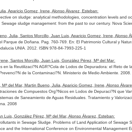
ulia, Aparicio Gomez, Irene, Alonso Álvarez, Esteban:
ective on sludge: analytical methodologies, concentration levels and occ
: Sewage sludge management: from the past to our century
. Nova Sci
, Julia, Santos Morcillo, Juan Luis, Aparicio Gomez, Irene, Alonso Á
el Parque de Doñana. Pag. 760-769.
En: El Patrimonio Cultural y Natu
Andalucia UNIA. 2012. ISBN 978-84-7993-225-1
rene, Santos Morcillo, Juan Luis, González Pérez, Mª del Mar:
s en la Reutilizaci?N AGR?Cola de Lodos de Depuradora: el Reto de l
 Prevenci?N de la Contaminaci?N
. Ministerio de Medio Ambiente. 2008
 Mª del Mar, Martin Bueno, Julia, Aparicio Gomez, Irene, Alonso Álvar
ntraciones de Compuestos Org?Nicos en Lodos de Depuraci?N que Van
Sistemas de Saneamiento de Aguas Residuales. Tratamiento y Valoriza
yna. 2008
an Luis, González Pérez, Mª del Mar, Alonso Álvarez, Esteban:
 Pollutants in Sewage Sludge. Problems of Land Application of Sewage S
nce and the International Conference on Environmental Management E