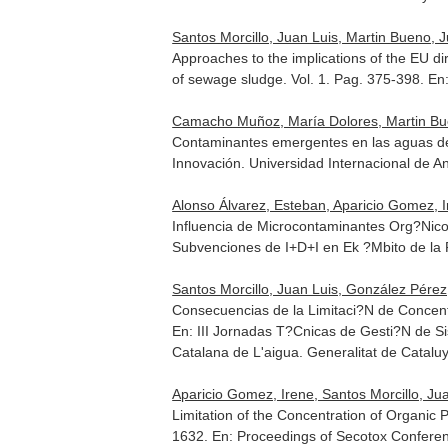
Santos Morcillo, Juan Luis, Martin Bueno, J
Approaches to the implications of the EU dir
of sewage sludge. Vol. 1. Pag. 375-398.
En
Camacho Muñoz, María Dolores, Martin Bueno
Contaminantes emergentes en las aguas d
Innovación
. Universidad Internacional de 
Alonso Álvarez, Esteban, Aparicio Gomez, I
Influencia de Microcontaminantes Org?Nico
Subvenciones de I+D+I en Ek ?Mbito de la
Santos Morcillo, Juan Luis, González Pérez,
Consecuencias de la Limitaci?N de Conce
En: III Jornadas T?Cnicas de Gesti?N de 
Catalana de L'aigua. Generalitat de Catalu
Aparicio Gomez, Irene, Santos Morcillo, Ju
Limitation of the Concentration of Organic
1632.
En: Proceedings of Secotox Confere