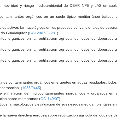
n, movilidad y riesgo medioambiental de DEHP, NPE y LAS en suel
contaminantes orgánicos en un suelo típico mediterráneo tratado 
ncipios activos farmacológicos en los procesos convencionales de depu
río Guadalquivir (
CGL2007-62281
)
ntes orgánicos en la reutilización agrícola de lodos de depuradora:
ntes orgánicos en la reutilización agrícola de lodos de depuradora:
ntes orgánicos en la reutilización agrícola de lodos de depuradora:
cia de contaminantes orgánicos emergentes en aguas residuales, lodos
 corrección. (
1083/0445
)
e eliminación de microcontaminantes inorgánicos y orgánicos en a
ración sobre membranas (
OG-149/07
)
ctivos farmacológicos y evaluación de sus riesgos medioambientales en
e la nueva directiva europea sobre reutilización agrícola de lodos de 