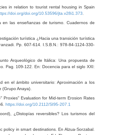
s in relation to tourist rental housing in Spain
ttps://doi.org/doi.org/10.53596/jta.v28i1.373
.
ica en las enseñanzas de turismo. Cuadernos de
igación turística ¿Hacia una transición turística
ranzadi. Pp. 607-614.
I.S.B.N.: 978-84-1124-330-
unto Arqueológico de Itálica: Una propuesta de
co. Pag. 109-122. En: Docencia para el siglo XXI:
ad en el ámbito universitario: Aproximación a los
ide (Grupo Anaya).
ne" Proxies" Evaluation for Mid-term Erosion Rates
66.
https://doi.org/10.2112/SI95-207.1
Coord), ¿Distopías reversibles? Los turismos del
 policy in smart destinations. En Alzua-Sorzabal.