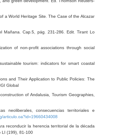
mart, and green development. Ed. Thomson Reuters-
of a World Heritage Site. The Case of the Alcazar
l Mañana. Cap.5, pág. 231-286. Edit. Tirant Lo
tization of non-profit associations through social
stainable tourism: indicators for smart coastal
tions and Their Application to Public Policies: The
 IGI Global
)construction of Andalusia, Tourism Geographies,
s neoliberales, consecuencias territoriales e
rg/articulo.oa?id=19660434008
 reconducir la herencia territorial de la década
o LI (199), 81-100