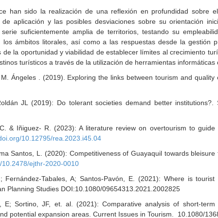
e han sido la realización de una reflexión en profundidad sobre el
 de aplicación y las posibles desviaciones sobre su orientación inic
a serie suficientemente amplia de territorios, testando su empleabil
 en los ámbitos litorales, así como a las respuestas desde la gestión 
 de la oportunidad y viabilidad de establecer límites al crecimiento tur
inos turísticos a través de la utilización de herramientas informáticas d
M. Ángeles . (2019). Exploring the links between tourism and quality 
oldán JL (2019): Do tolerant societies demand better institutions?.
 & Iñiguez- R. (2023): A literature review on overtourism to guide t
.doi.org/10.12795/rea.2023.i45.04
ma Santos, L. (2020): Competitiveness of Guayaquil towards bleisure 
rg/10.2478/ejthr-2020-0010
a, I.; Fernández-Tabales, A; Santos-Pavón, E. (2021): Where is tour
opean Planning Studies DOI:10.1080/09654313.2021.2002825
 E; Sortino, JF, et. al. (2021): Comparative analysis of short-ter
ity, and potential expansion areas. Current Issues in Tourism. 10.1080