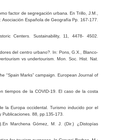
omo factor de segregación urbana. En Trillo, J.M.,
a: Asociación Española de Geografía Pp. 167-177.
storic Centers. Sustainability, 11, 4478- 4502.
edores del centro urbano?. In: Pons, G.X., Blanco-
overtourism vs undertourism. Mon. Soc. Hist. Nat.
 the “Spain Marks” campaign. European Journal of
 en tiempos de la COVID-19. El caso de la costa
e la Europa occidental. Turismo inducido por el
 y Publicaciones. 88, pp.135-173.
 3).En Marchena Gómez, M. J. (Dir.) ¿Distopías