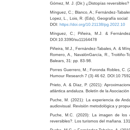
Gómez, M. J. (Dir.) ¿Distopías reversibles?
Mínguez, C.; Blanco, A.; Fernández-Tabales,
Lopez, L., Lois, R. (Eds), Geografía socia
DOI:
https://doi.org/10.21138/pg.2022.10
Mínguez, C.; Piñeira, M.J. & Fernández-T
DOI:10.3390/su11164478
Piñeira, M.J., Fernández-Tabales, A. & Míng
Romero, A., NavalónGarcía, R., Troitiño-To
Balears, 31: pp. 83-98.
Porres Guerrero, M.; Foronda Robles, C. (
Humour Research 7 (3) 46 62. DOI:10.759
Prieto, A. & Díaz, P. (2021): Aproximaci
atlántica andaluza. Boletín de la Asociac
Puche, M. (2021): La experiencia de Andal
audiovisual. Revisión metodológica y propu
Puche, M.C. (2020): La imagen de los de
reversibles?. Los turismos del mañana. 13