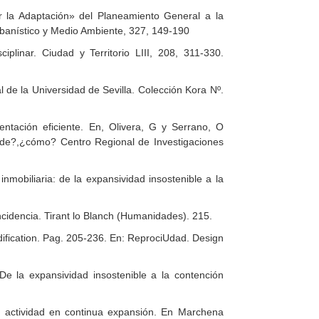
r la Adaptación» del Planeamiento General a la
banístico y Medio Ambiente, 327, 149-190
plinar. Ciudad y Territorio LIII, 208, 311-330.
 de la Universidad de Sevilla. Colección Kora Nº.
entación eficiente. En, Olivera, G y Serrano, O
ónde?,¿cómo? Centro Regional de Investigaciones
nmobiliaria: de la expansividad insostenible a la
incidencia. Tirant lo Blanch (Humanidades). 215.
modification. Pag. 205-236. En: ReprociUdad. Design
e la expansividad insostenible a la contención
 actividad en continua expansión. En Marchena