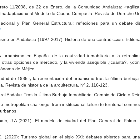
creto 11/2008, de 22 de Enero, de la Comunidad Andaluza: «agiliza
u Inadaptación» al Modelo de Ciudad Compacta. Revista de Derecho Ur
cional y Plan General Estructural: reflexiones para un debate disci
2
mo en Andalucía (1997-2017). Historia de una contradicción. Editorial
y urbanismo en España: de la cautividad inmobiliaria a la retroalim
d y otras opciones de mercado, y la vivienda asequible ¿cuánta?, ¿d
Autónoma de Méjico
rid de 1985 y la reorientación del urbanismo tras la última burbuja i
 Revista de historia de la arquitectura, Nº 2, 116-123.
oral Andaluz Tras la Última Burbuja Inmobiliaria. Cambio de Ciclo o Re
the metropolitan challenge: from institucional failure to territorial com
s urbanos
bato, J.A (2021): El modelo de ciudad del Plan General de Palma. D
2020): Turismo global en el siglo XXI: debates abiertos para una