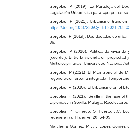
Górgolas, P. (2019): La Paradoja del De
Legislación Urbanística para «perpetuar s
Górgolas, P (2021): Urbanismo transforma
https://doi.org/10.37230/CyTET.2021.208.0
Górgolas, P (2019): Dos décadas de urbanis
36.
Górgolas, P (2020): Política de vivienda 
(coords.), Entre la vivienda en propieda
Multidisciplinarias. Universidad Nacional 
Górgolas, P (2021). El Plan General de Mad
regeneración urbana integrada, Temporánea.
Górgolas, P. (2020): El Urbanismo en el Lit
Górgolas, P. (2021): Seville in the fase of 
Diplomacy in Sevilla. Málaga. Recolectore
Górgolas, P., Olmedo, S, Puerto, J.C, Lo
regenerativa. Planur-e. 20, 64-85
Marchena Gómez, M.J. y López Gómez C. (