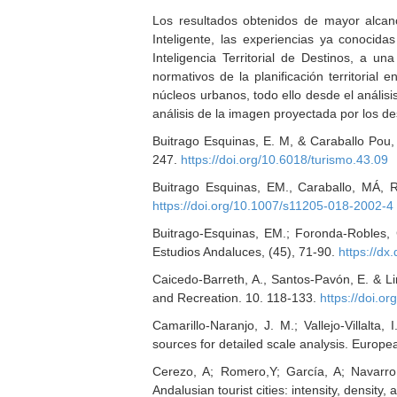
Los resultados obtenidos de mayor alcanc
Inteligente, las experiencias ya conocidas
Inteligencia Territorial de Destinos, a un
normativos de la planificación territorial
núcleos urbanos, todo ello desde el análisis
análisis de la imagen proyectada por los dest
Buitrago Esquinas, E. M, & Caraballo Pou, 
247.
https://doi.org/10.6018/turismo.43.09
Buitrago Esquinas, EM., Caraballo, MÁ, R
https://doi.org/10.1007/s11205-018-2002-4
Buitrago-Esquinas, EM.; Foronda-Robles, C.
Estudios Andaluces, (45), 71-90.
https://dx
Caicedo-Barreth, A., Santos-Pavón, E. & Li
and Recreation. 10. 118-133.
https://doi.o
Camarillo-Naranjo, J. M.; Vallejo-Villalt
sources for detailed scale analysis. Eur
Cerezo, A; Romero,Y; García, A; Navarro,
Andalusian tourist cities: intensity, dens