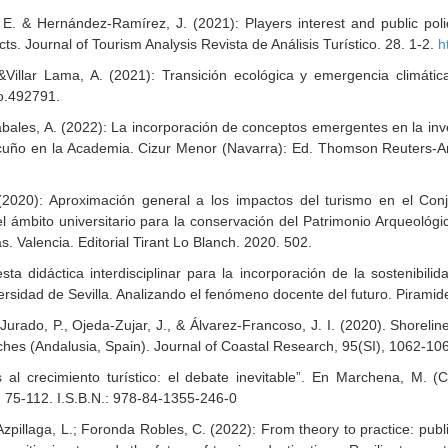
& Hernández-Ramírez, J. (2021): Players interest and public policie
ts. Journal of Tourism Analysis Revista de Análisis Turístico. 28. 1-2.
h
&Villar Lama, A. (2021): Transición ecológica y emergencia climát
mo.492791.
ales, A. (2022): La incorporación de conceptos emergentes en la invest
o cuño en la Academia. Cizur Menor (Navarra): Ed. Thomson Reuters-A
2020): Aproximación general a los impactos del turismo en el Conj
el ámbito universitario para la conservación del Patrimonio Arqueológi
. Valencia. Editorial Tirant Lo Blanch. 2020. 502.
a didáctica interdisciplinar para la incorporación de la sostenibilid
iversidad de Sevilla. Analizando el fenómeno docente del futuro. Piram
Jurado, P., Ojeda-Zujar, J., & Álvarez-Francoso, J. I. (2020). Shoreli
aches (Andalusia, Spain). Journal of Coastal Research, 95(SI), 1062-10
 al crecimiento turístico: el debate inevitable”. En Marchena, M. (
. 75-112.
I.S.B.N.: 978-84-1355-246-0
illaga, L.; Foronda Robles, C. (2022): From theory to practice: public