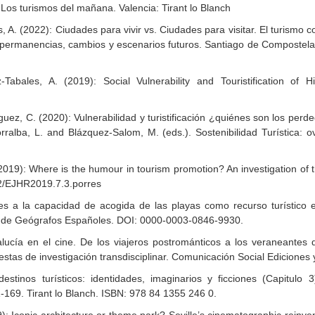
 Los turismos del mañana. Valencia: Tirant lo Blanch
 A. (2022): Ciudades para vivir vs. Ciudades para visitar. El turismo c
l: permanencias, cambios y escenarios futuros. Santiago de Compostel
abales, A. (2019): Social Vulnerability and Touristification of Hi
uez, C. (2020): Vulnerabilidad y turistificación ¿quiénes son los perd
rralba, L. and Blázquez-Salom, M. (eds.). Sostenibilidad Turística: 
2019): Where is the humour in tourism promotion? An investigation of
2/EJHR2019.7.3.porres
ones a la capacidad de acogida de las playas como recurso turístico
ión de Geógrafos Españoles. DOI: 0000-0003-0846-9930.
ucía en el cine. De los viajeros postrománticos a los veraneantes d
estas de investigación transdisciplinar. Comunicación Social Ediciones
stinos turísticos: identidades, imaginarios y ficciones (Capitulo
1-169. Tirant lo Blanch. ISBN: 978 84 1355 246 0.