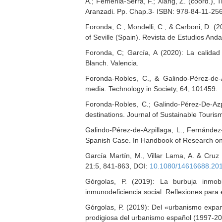
A.; Femenia-Serra, F.; Xiang, Z. (coord.), 
Aranzadi. Pp. Chap.3- ISBN: 978-84-11-25
Foronda, C., Mondelli, C., & Carboni, D. (
of Seville (Spain). Revista de Estudios And
Foronda, C; García, A (2020): La calidad
Blanch. Valencia.
Foronda-Robles, C., & Galindo-Pérez-de-
media. Technology in Society, 64, 101459.
Foronda-Robles, C.; Galindo-Pérez-De-Azpi
destinations. Journal of Sustainable Touri
Galindo-Pérez-de-Azpillaga, L., Fernández
Spanish Case. In Handbook of Research on 
García Martín, M., Villar Lama, A. & Cruz 
21:5, 841-863, DOI:
10.1080/14616688.20
Górgolas, P. (2019): La burbuja inmobil
inmunodeficiencia social. Reflexiones para
Górgolas, P. (2019): Del «urbanismo expans
prodigiosa del urbanismo español (1997-2007)