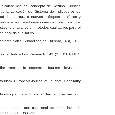
 alcance real del concepto de Destino Turístico
ial; la aplicación del Sistema de Indicadores de
idad; la apertura a nuevos enfoques analíticos y
pública a las transformaciones del turismo en los
ístico; o el avance en métodos cualitativos para el
e análisis cualitativo.
of institutions. Cuadernos de Turismo, (43), 215–
 Social Indicadors Research 143 (3), 1161-1184.
he transition to responsible tourism. Revista de
tourism. European Journal of Tourism, Hospitality
ist housing actually located? New approaches and
m rental homes and traditional accommodation in
/13683500.2021.1983522