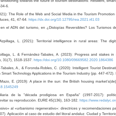
Transitioning towards the future of tourism destinations: Resilient, s
634-6.
2021): The Role of the Web and Social Media in the Tourism Promotion 
aluces, 41, 47-64.
https://dx.doi.org/10.12795/rea.2021.i41.03
 en el ADN del turismo, en ¿Distopías Reversibles? Los Turismos de
Azpillaga, L. (2021):
Territorial intelligence in rural areas: The digi
llaga, L. & Fernández-Tabales, A. (2023): Progress and stakes in su
sm, 31(7), 1518-1537.
https://doi.org/10.1080/09669582.2020.1864386
-Tabales, A., & Foronda-Robles, C. (2020):
Intelligent Tourist Destina
Smart Technology Applications in the Tourism Industry (pp. 447-472).
Mazo, E. (2019): A place in the sun: the British housing market’s(de
18.1545249
iaria de la "década prodigiosa en España" (1997-2017): política
 evitar su reproducción. EURE 45(136), 163-182.
https://www.redalyc.o
ivo» al «urbanismo regenerativo»: directrices y recomendaciones para
. Aplicación al caso de estudio del litoral andaluz. Ciudad y Territori