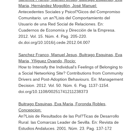
Maria, Hernández Mogollón, José Manuel:
Antecedentes Sociales y Psicol?Gicos del Compromiso
Comunitario. un an?Lisis del Comportamiento del
Usuario de una Red Social de Relaciones.
En:
Cuadernos de Economía y Dirección de la Empresa
.
2012. Vol. 15. Núm. 4. Pag. 205-220.
dx.doi.org/10.1016/j.cede.2012.04.007
Sanchez Franco, Manuel Jesus, Buitrago Esquinas, Eva
Maria, Yñiguez Ovando, Rocio:
How to Intensify the Individual's Feelings of Belonging to
a Social Networking Site? Contributions from Community
Drivers and Post-Adoption Behaviours.
En: Management
Decision
. 2012. Vol. 50. Núm. 6. Pag. 1137-1154.
doi.org/10.1108/00251741211238373
Buitrago Esquinas, Eva Maria, Foronda Robles,
Concepcion:
An?Lisis de Resultados de las Pol?Ticas de Desarrollo
Rural. las Comarcas Leader de Sevilla.
En: Revista de
Estudios Andaluces
. 2001. Núm. 23. Pag. 137-172