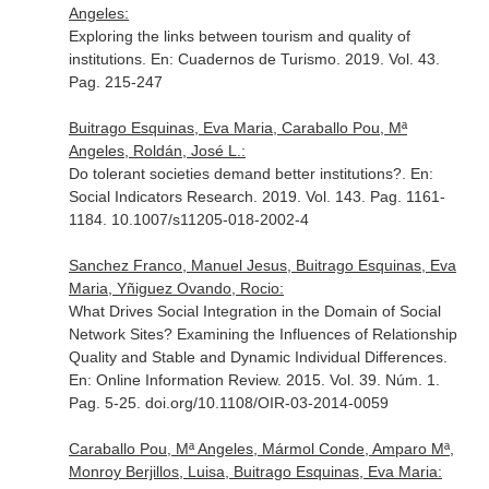
Angeles:
Exploring the links between tourism and quality of
institutions.
En: Cuadernos de Turismo
. 2019. Vol. 43.
Pag. 215-247
Buitrago Esquinas, Eva Maria, Caraballo Pou, Mª
Angeles, Roldán, José L.:
Do tolerant societies demand better institutions?.
En:
Social Indicators Research
. 2019. Vol. 143. Pag. 1161-
1184. 10.1007/s11205-018-2002-4
Sanchez Franco, Manuel Jesus, Buitrago Esquinas, Eva
Maria, Yñiguez Ovando, Rocio:
What Drives Social Integration in the Domain of Social
Network Sites? Examining the Influences of Relationship
Quality and Stable and Dynamic Individual Differences.
En: Online Information Review
. 2015. Vol. 39. Núm. 1.
Pag. 5-25. doi.org/10.1108/OIR-03-2014-0059
Caraballo Pou, Mª Angeles, Mármol Conde, Amparo Mª,
Monroy Berjillos, Luisa, Buitrago Esquinas, Eva Maria: