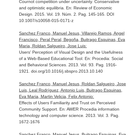
Cournot competition under uncertainty. Conservative
and optimistic equilibria.
En: Review of Economic
Design
. 2015. Vol. 19. Núm. 2. Pag. 145-165. DOI
10.1007/s10058-015-0171-z
Sanchez Franco, Manuel Jesus, Villarejo Ramos, Angel
Francisco, Peral Peral, Begoña, Buitrago Esquinas, Eva
Maria, Roldan Salgueiro, Jose Luis:
Users' Perception of Visual Design and the Usefulness
of a Web-Based Educational Tool.
En: Procedia: Social
and Behavioral Sciences
. 2013. Vol. 93. Pag. 1916-
1921. doi.org/10.1016/j.sbspro.2013.10.140
Sanchez Franco, Manuel Jesus, Roldan Salgueiro, Jose
Luis, Leal Rodríguez, Antonio Luis, Buitrago Esquinas,
Eva Maria, Martin Velicia, Felix Antonio:
Effects of Users Familiarity and Trust on Perceived
Community Support.
En: AWER Procedia information
technology and computer science
. 2013. Vol. 3. Pag.
1672-1676
Sanchez Franco, Manuel Jesus, Buitrago Esquinas, Eva