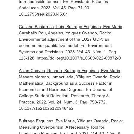
to responsible tourism.
En: Revista de Estudios
Andaluces
. 2023. Vol. 45. Pag. 71-90.
10.12795/rea.2023.i45.04
Galiano Bastarrica, Luis, Buitrago Esquinas, Eva Maria,
Caraballo Pou, Angeles, Yñiguez Ovando, Rocio:
Environmental adjustment of the EU27 GDP: an
econometric quantitative model.
En: Environment
Systems and Decisions
. 2023. Vol. 43. Núm. 1. Pag.
115-128. https://doi.org/10.1007/s10669-022-09872-0
Asian Chaves, Rosario, Buitrago Esquinas, Eva Maria,
Masero Moreno, Inmaculada, Yñiguez Ovando, Rocio:
Mathematical Background as a Success Factor in
Economics and Business Degrees.
En: Journal of
College Student Retention: Research, Theory &
Practice
. 2022. Vol. 24. Núm. 3. Pag. 758-772.
10.1177/1521025120946452
Buitrago Esquinas, Eva Maria, Yñiguez Ovando, Rocio:
Measuring Overtourism: A Necessary Tool for
Landscape Planning.
En: Land
. 2021. Vol. 10. Núm. 9,