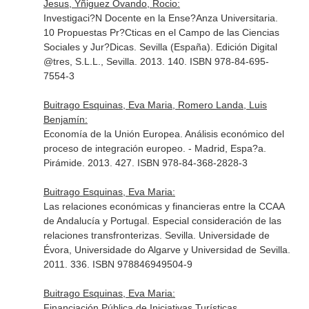
Jesus, Yñiguez Ovando, Rocio:
Investigaci?N Docente en la Ense?Anza Universitaria.
10 Propuestas Pr?Cticas en el Campo de las Ciencias
Sociales y Jur?Dicas. Sevilla (España). Edición Digital
@tres, S.L.L., Sevilla. 2013. 140. ISBN 978-84-695-
7554-3
Buitrago Esquinas, Eva Maria, Romero Landa, Luis
Benjamín:
Economía de la Unión Europea. Análisis económico del
proceso de integración europeo. - Madrid, Espa?a.
Pirámide. 2013. 427. ISBN 978-84-368-2828-3
Buitrago Esquinas, Eva Maria:
Las relaciones económicas y financieras entre la CCAA
de Andalucía y Portugal. Especial consideración de las
relaciones transfronterizas. Sevilla. Universidade de
Évora, Universidade do Algarve y Universidad de Sevilla.
2011. 336. ISBN 978846949504-9
Buitrago Esquinas, Eva Maria:
Financiación Pública de Iniciativas Turísticas.