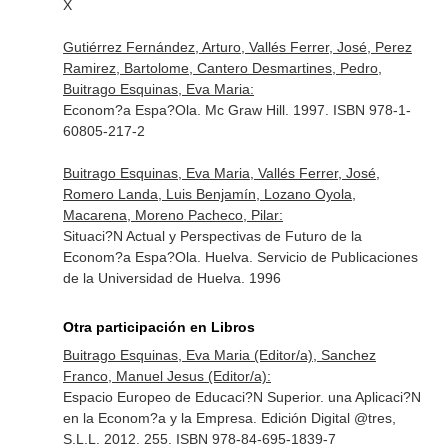
X
Gutiérrez Fernández, Arturo, Vallés Ferrer, José, Perez
Ramirez, Bartolome, Cantero Desmartines, Pedro,
Buitrago Esquinas, Eva Maria:
Econom?a Espa?Ola. Mc Graw Hill. 1997. ISBN 978-1-
60805-217-2
Buitrago Esquinas, Eva Maria, Vallés Ferrer, José,
Romero Landa, Luis Benjamín, Lozano Oyola,
Macarena, Moreno Pacheco, Pilar:
Situaci?N Actual y Perspectivas de Futuro de la
Econom?a Espa?Ola. Huelva. Servicio de Publicaciones
de la Universidad de Huelva. 1996
Otra participación en Libros
Buitrago Esquinas, Eva Maria (Editor/a), Sanchez
Franco, Manuel Jesus (Editor/a):
Espacio Europeo de Educaci?N Superior. una Aplicaci?N
en la Econom?a y la Empresa. Edición Digital @tres,
S.L.L. 2012. 255. ISBN 978-84-695-1839-7