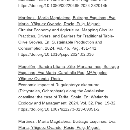
https://doi.org/10.1080/00220485.2024.2320145
Martínez , María Magdalena, Buitrago Esquinas, Eva
Maria, Yñiguez Ovando, Rocio, Puig, Miguel:
Circular Economy and Agriculture: Mapping Circular
Practices, Drivers, and Barriers for Traditional Table-
Olive Groves.
En: Sustainable Production and
Consumption
. 2024. Vol. 46. Pag. 431-441.
https://doi.org/10.1016/j.spc.2024.02.036
Mogollón , Sandra Liliana, Zilio, Mariana Inés, Buitrago
Esquinas, Eva Maria, Caraballo Pou, Mª Angeles,
Yñiguez Ovando, Rocio:
Economic impact of Rugulopteryx okamurae
(Dictyotales, Ochrophyta) along the Andalusian
coastline: the case of Tarifa, Spain.
En: Wetlands
Ecology and Management
. 2024. Vol. 32. Pag. 19-32.
https://doi.org/10.1007/s11273-023-09951-2
Martínez , María Magdalena, Buitrago Esquinas, Eva
Maria, Yñiguez Ovando, Rocio, Puig, Miguel: