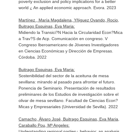
poverty exclusion and policy implications for a better
world ¿ An applied economic approach. Evora. 2023
Martínez , María Magdalena, Yñiguez Ovando, Rocio,
Buitrago Esquinas, Eva Maria:
Midiendo la Transici?N Hacia la Circularidad Econ?Mica
a Trav?S de Acp. Comunicación en congreso. V
Congreso Iberoamericano de Jóvenes Investigadores
en Ciencias Económicas y Dirección de Empresas.
Córdoba. 2022
Buitrago Esquinas, Eva Maria:
Sostenibilidad del sector de la aceituna de mesa
sevillana: mirando al pasado para afrontar el futuro.
Ponencia de Seminario. Presentación de resultados
preliminares de los Estudios de investigación sobre el
olivar de mesa sevillano. Facultad de Ciencias Econ?
Micas y Empresariales (Universidad de Sevilla). 2022
Camacho, Álvaro José, Buitrago Esquinas, Eva Maria,
Caraballo Pou, Mª Angeles:
Understanding regional parties¿ behavior: an analysis