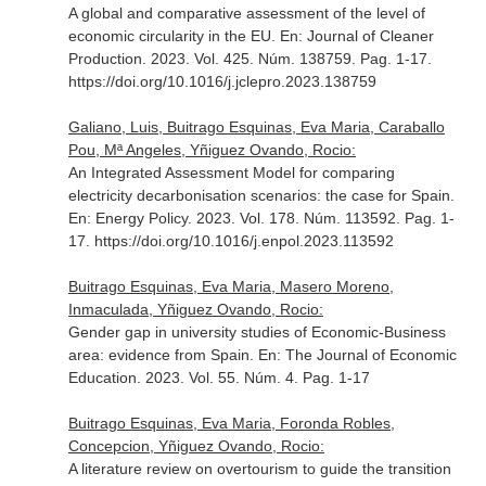
A global and comparative assessment of the level of
economic circularity in the EU.
En: Journal of Cleaner
Production
. 2023. Vol. 425. Núm. 138759. Pag. 1-17.
https://doi.org/10.1016/j.jclepro.2023.138759
Galiano, Luis, Buitrago Esquinas, Eva Maria, Caraballo
Pou, Mª Angeles, Yñiguez Ovando, Rocio:
An Integrated Assessment Model for comparing
electricity decarbonisation scenarios: the case for Spain.
En: Energy Policy
. 2023. Vol. 178. Núm. 113592. Pag. 1-
17. https://doi.org/10.1016/j.enpol.2023.113592
Buitrago Esquinas, Eva Maria, Masero Moreno,
Inmaculada, Yñiguez Ovando, Rocio:
Gender gap in university studies of Economic-Business
area: evidence from Spain.
En: The Journal of Economic
Education
. 2023. Vol. 55. Núm. 4. Pag. 1-17
Buitrago Esquinas, Eva Maria, Foronda Robles,
Concepcion, Yñiguez Ovando, Rocio:
A literature review on overtourism to guide the transition