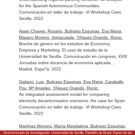
for the Spanish Autonomous Communities.
Comunicación en taller de trabajo. VI Workshop Cees.
Sevilla. 2022
Asian Chaves, Rosario, Buitrago Esquinas, Eva Maria,
Masero Moreno, Inmaculada, Yñiguez Ovando, Rocio:
Brecha de género en los estudios de Economía,
Empresa y Marketing. El caso de estudio de la
Universidad de Sevilla. Comunicación en congreso. XVIII
Jornadas sobre docencia de economía aplicada. ,
Madrid. Espa?a. 2022
Galiano, Luis, Buitrago Esquinas, Eva Maria, Caraballo
Pou, Mª Angeles, Yñiguez Ovando, Rocio:
An integrated assessment model for comparing
electricity decarbonisation scenarios: the case for Spain.
Comunicación en taller de trabajo. VI Workshop Cees.
Sevilla. 2022
Martínez Moreno, María Magdalena, Buitrago Esquinas,
Eva Maria, Yñiguez Ovando, Rocio:
Vicerrectorado de Investigación. Universidad de Sevilla. Pabellón de Brasil. Paseo de las