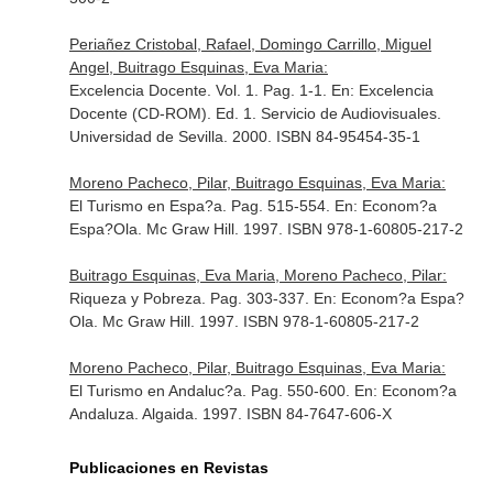
Periañez Cristobal, Rafael, Domingo Carrillo, Miguel
Angel, Buitrago Esquinas, Eva Maria:
Excelencia Docente. Vol. 1. Pag. 1-1.
En: Excelencia
Docente (CD-ROM)
. Ed. 1. Servicio de Audiovisuales.
Universidad de Sevilla. 2000. ISBN 84-95454-35-1
Moreno Pacheco, Pilar, Buitrago Esquinas, Eva Maria:
El Turismo en Espa?a. Pag. 515-554.
En: Econom?a
Espa?Ola
. Mc Graw Hill. 1997. ISBN 978-1-60805-217-2
Buitrago Esquinas, Eva Maria, Moreno Pacheco, Pilar:
Riqueza y Pobreza. Pag. 303-337.
En: Econom?a Espa?
Ola
. Mc Graw Hill. 1997. ISBN 978-1-60805-217-2
Moreno Pacheco, Pilar, Buitrago Esquinas, Eva Maria:
El Turismo en Andaluc?a. Pag. 550-600.
En: Econom?a
Andaluza
. Algaida. 1997. ISBN 84-7647-606-X
Publicaciones en Revistas