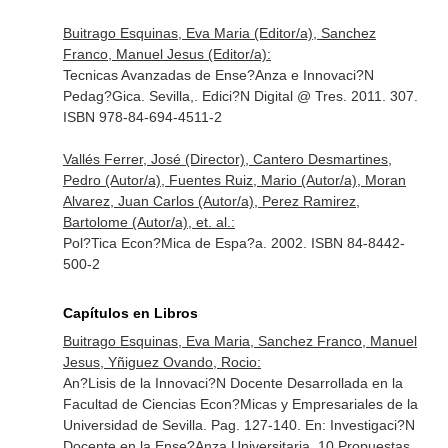
Buitrago Esquinas, Eva Maria (Editor/a), Sanchez
Franco, Manuel Jesus (Editor/a):
Tecnicas Avanzadas de Ense?Anza e Innovaci?N
Pedag?Gica. Sevilla,. Edici?N Digital @ Tres. 2011. 307.
ISBN 978-84-694-4511-2
Vallés Ferrer, José (Director), Cantero Desmartines,
Pedro (Autor/a), Fuentes Ruiz, Mario (Autor/a), Moran
Alvarez, Juan Carlos (Autor/a), Perez Ramirez,
Bartolome (Autor/a), et. al.:
Pol?Tica Econ?Mica de Espa?a. 2002. ISBN 84-8442-
500-2
Capítulos en Libros
Buitrago Esquinas, Eva Maria, Sanchez Franco, Manuel
Jesus, Yñiguez Ovando, Rocio:
An?Lisis de la Innovaci?N Docente Desarrollada en la
Facultad de Ciencias Econ?Micas y Empresariales de la
Universidad de Sevilla. Pag. 127-140.
En: Investigaci?N
Docente en la Ense?Anza Universitaria. 10 Propuestas