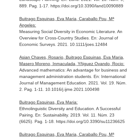
889. Pag. 1-17. https://doi.org/10.3390/land10090889
Buitrago Esquinas, Eva Maria, Caraballo Pou, Mª
Angeles:
Measuring Social Diversity in Economic Literature. An
Overview for Cross-Country Studies.
En: Journal of
Economic Surveys
. 2021. 10.1111/joes.12484
Asian Chaves, Rosario, Buitrago Esquinas, Eva Maria,
Masero Moreno, Inmaculada, Yñiguez Ovando, Rocio:
Advanced mathematics: An advantage for business and
management administration students.
En: International
Journal of Management Education
. 2021. Vol. 19. Núm.
2. Pag. 1-11. 10.1016/j.ijme.2021.100498
Buitrago Esquinas, Eva Maria:
Ethnolinguistic Diversity and Education. A Successful
Pairing.
En: Sustainability
. 2019. Vol. 11. Núm. 23
(6625). Pag. 1-18. https://doi.org/10.3390/su11236625
Buitrago Esquinas, Eva Maria, Caraballo Pou, Mª