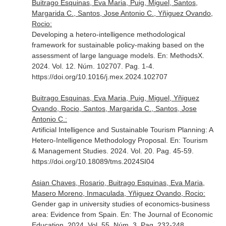
Buitrago Esquinas, Eva Maria, Puig, Miguel, Santos,
Margarida C., Santos, Jose Antonio C., Yñiguez Ovando,
Rocio:
Developing a hetero-intelligence methodological
framework for sustainable policy-making based on the
assessment of large language models.
En: MethodsX
.
2024. Vol. 12. Núm. 102707. Pag. 1-4.
https://doi.org/10.1016/j.mex.2024.102707
Buitrago Esquinas, Eva Maria, Puig, Miguel, Yñiguez
Ovando, Rocio, Santos, Margarida C., Santos, Jose
Antonio C.:
Artificial Intelligence and Sustainable Tourism Planning: A
Hetero-Intelligence Methodology Proposal.
En: Tourism
& Management Studies
. 2024. Vol. 20. Pag. 45-59.
https://doi.org/10.18089/tms.2024SI04
Asian Chaves, Rosario, Buitrago Esquinas, Eva Maria,
Masero Moreno, Inmaculada, Yñiguez Ovando, Rocio:
Gender gap in university studies of economics-business
area: Evidence from Spain.
En: The Journal of Economic
Education
. 2024. Vol. 55. Núm. 3. Pag. 232-248.