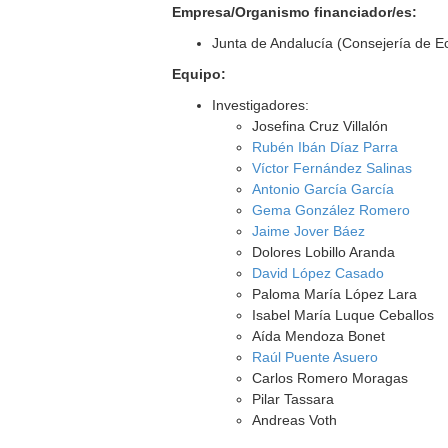
Empresa/Organismo financiador/es:
Junta de Andalucía (Consejería de E
Equipo:
Investigadores:
Josefina Cruz Villalón
Rubén Ibán Díaz Parra
Víctor Fernández Salinas
Antonio García García
Gema González Romero
Jaime Jover Báez
Dolores Lobillo Aranda
David López Casado
Paloma María López Lara
Isabel María Luque Ceballos
Aída Mendoza Bonet
Raúl Puente Asuero
Carlos Romero Moragas
Pilar Tassara
Andreas Voth