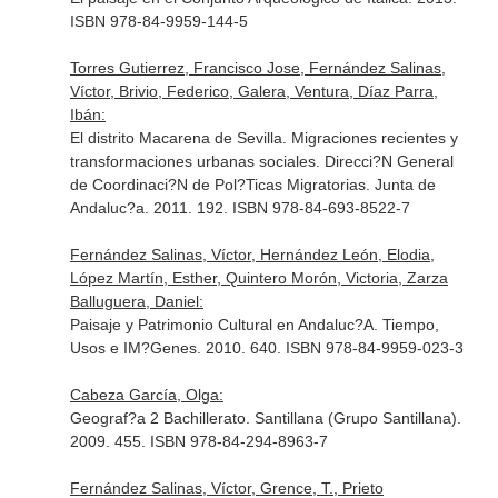
ISBN 978-84-9959-144-5
Torres Gutierrez, Francisco Jose, Fernández Salinas,
Víctor, Brivio, Federico, Galera, Ventura, Díaz Parra,
Ibán:
El distrito Macarena de Sevilla. Migraciones recientes y
transformaciones urbanas sociales. Direcci?N General
de Coordinaci?N de Pol?Ticas Migratorias. Junta de
Andaluc?a. 2011. 192. ISBN 978-84-693-8522-7
Fernández Salinas, Víctor, Hernández León, Elodia,
López Martín, Esther, Quintero Morón, Victoria, Zarza
Balluguera, Daniel:
Paisaje y Patrimonio Cultural en Andaluc?A. Tiempo,
Usos e IM?Genes. 2010. 640. ISBN 978-84-9959-023-3
Cabeza García, Olga:
Geograf?a 2 Bachillerato. Santillana (Grupo Santillana).
2009. 455. ISBN 978-84-294-8963-7
Fernández Salinas, Víctor, Grence, T., Prieto