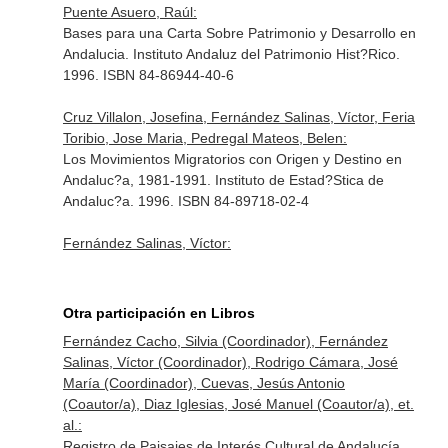
Puente Asuero, Raúl:
Bases para una Carta Sobre Patrimonio y Desarrollo en
Andalucia. Instituto Andaluz del Patrimonio Hist?Rico.
1996. ISBN 84-86944-40-6
Cruz Villalon, Josefina, Fernández Salinas, Víctor, Feria
Toribio, Jose Maria, Pedregal Mateos, Belen:
Los Movimientos Migratorios con Origen y Destino en
Andaluc?a, 1981-1991. Instituto de Estad?Stica de
Andaluc?a. 1996. ISBN 84-89718-02-4
Fernández Salinas, Víctor:
Otra participación en Libros
Fernández Cacho, Silvia (Coordinador), Fernández
Salinas, Víctor (Coordinador), Rodrigo Cámara, José
María (Coordinador), Cuevas, Jesús Antonio
(Coautor/a), Diaz Iglesias, José Manuel (Coautor/a), et.
al.:
Registro de Paisajes de Interés Cultural de Andalucía.