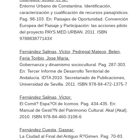
Entorno Urbano de Constantina. Identificación,
caracterización y cualificación de recursos paisajísticos.
Pag. 98-103.
En: Paisajes de Oportunidad. Convención
Europea del Paisaje y Participación: las acciones piloto
del proyecto PAYS.MED.URBAN
. 2011. ISBN
978883877143X
Fernández Salinas, Víctor, Pedregal Mateos, Belen,
Feria Toribio, Jose Maria:
Gobernanza y dinamismo sociocultural. Pag. 287-303.
En: Tercer Informe de Desarrollo Territorial de
Andalucía. IDTA 2010
. Secretariado de Publicaciones,
Universidad de Sevilla. 2011. ISBN 978-84-472-1375-7
Fernández Salinas, Víctor:
El Comit? Espa?Ol de Icomos. Pag. 434-435.
En:
Manual de Gesti?N del Patrimonio Cultural
. Akal (Akal).
2010. ISBN 978-84-460-3108-6
Fernández Cuesta, Gaspar:
La Ciudad al Final del Antiguo R?Gimen. Pag. 70-83.