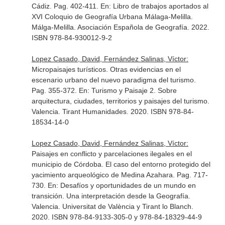
Cádiz. Pag. 402-411.
En: Libro de trabajos aportados al
XVI Coloquio de Geografía Urbana Málaga-Melilla
.
Málga-Melilla. Asociación Española de Geografía. 2022.
ISBN 978-84-930012-9-2
Lopez Casado, David, Fernández Salinas, Víctor:
Micropaisajes turísticos. Otras evidencias en el
escenario urbano del nuevo paradigma del turismo.
Pag. 355-372.
En: Turismo y Paisaje 2. Sobre
arquitectura, ciudades, territorios y paisajes del turismo
.
Valencia. Tirant Humanidades. 2020. ISBN 978-84-
18534-14-0
Lopez Casado, David, Fernández Salinas, Víctor:
Paisajes en conflicto y parcelaciones ilegales en el
municipio de Córdoba. El caso del entorno protegido del
yacimiento arqueológico de Medina Azahara. Pag. 717-
730.
En: Desafíos y oportunidades de un mundo en
transición. Una interpretación desde la Geografía
.
Valencia. Universitat de València y Tirant lo Blanch.
2020. ISBN 978-84-9133-305-0 y 978-84-18329-44-9