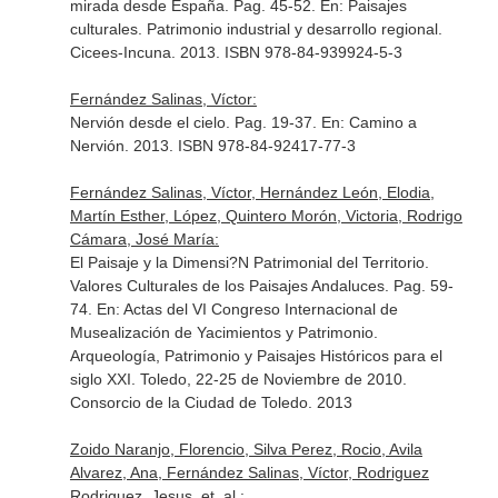
mirada desde España. Pag. 45-52.
En: Paisajes
culturales. Patrimonio industrial y desarrollo regional
.
Cicees-Incuna. 2013. ISBN 978-84-939924-5-3
Fernández Salinas, Víctor:
Nervión desde el cielo. Pag. 19-37.
En: Camino a
Nervión
. 2013. ISBN 978-84-92417-77-3
Fernández Salinas, Víctor, Hernández León, Elodia,
Martín Esther, López, Quintero Morón, Victoria, Rodrigo
Cámara, José María:
El Paisaje y la Dimensi?N Patrimonial del Territorio.
Valores Culturales de los Paisajes Andaluces. Pag. 59-
74.
En: Actas del VI Congreso Internacional de
Musealización de Yacimientos y Patrimonio.
Arqueología, Patrimonio y Paisajes Históricos para el
siglo XXI. Toledo, 22-25 de Noviembre de 2010
.
Consorcio de la Ciudad de Toledo. 2013
Zoido Naranjo, Florencio, Silva Perez, Rocio, Avila
Alvarez, Ana, Fernández Salinas, Víctor, Rodriguez
Rodriguez, Jesus, et. al.: