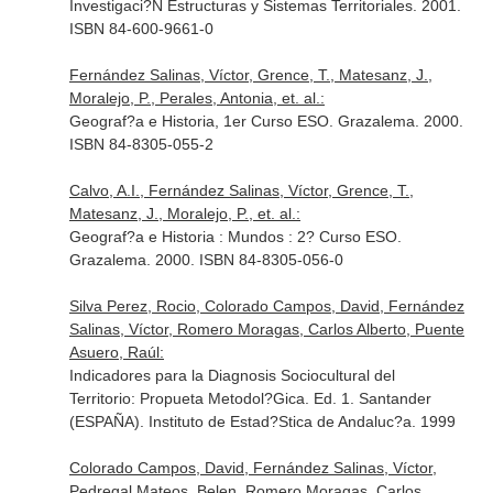
Investigaci?N Estructuras y Sistemas Territoriales. 2001.
ISBN 84-600-9661-0
Fernández Salinas, Víctor, Grence, T., Matesanz, J.,
Moralejo, P., Perales, Antonia, et. al.:
Geograf?a e Historia, 1er Curso ESO. Grazalema. 2000.
ISBN 84-8305-055-2
Calvo, A.I., Fernández Salinas, Víctor, Grence, T.,
Matesanz, J., Moralejo, P., et. al.:
Geograf?a e Historia : Mundos : 2? Curso ESO.
Grazalema. 2000. ISBN 84-8305-056-0
Silva Perez, Rocio, Colorado Campos, David, Fernández
Salinas, Víctor, Romero Moragas, Carlos Alberto, Puente
Asuero, Raúl:
Indicadores para la Diagnosis Sociocultural del
Territorio: Propueta Metodol?Gica. Ed. 1. Santander
(ESPAÑA). Instituto de Estad?Stica de Andaluc?a. 1999
Colorado Campos, David, Fernández Salinas, Víctor,
Pedregal Mateos, Belen, Romero Moragas, Carlos