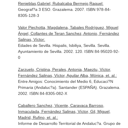
Renieblas,Gabriel, Rubalcaba Bermejo,Raquel:
Geograf?a 3 ESO. Grazalema. 2007. ISBN 978-84-
8305-128-3
Valor Piechotta, Magdalena, Tabales Rodríguez, Miguel
Ángel, Collantes de Teran Sanchez, Antonio, Fernández
Salinas, Víctor:
Edades de Sevilla. Hispalis, Isbiliya, Sevilla. Sevilla.
Ayuntamiento de Sevilla. 2002. 120. ISBN 84-95020-92-
0
Zarzuelo, Cristina, Perales, Antonia, Maeztu, Víctor,
Fernández Salinas, Víctor, Aguilar Alba, Mónica, et. al.:
Entre Amigos: Conocimiento del Medio 6, Educaci?N
Primaria (Andaluc?a). Santander (ESPAÑA). Grazalema.
2002. ISBN 84-8305-082-X
Caballero Sanchez, Vicente, Caravaca Barroso,
Inmaculada, Fernández Salinas, Víctor, Gil, Miguel,
Madrid, Rufino, et. al.:
Informe de Desarrollo Territorial de Andaluc?a. Grupo de