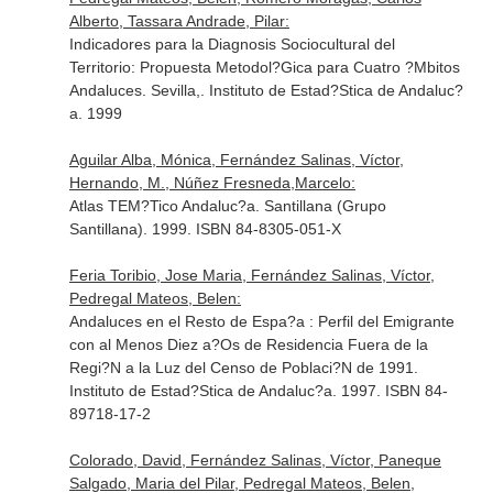
Alberto, Tassara Andrade, Pilar:
Indicadores para la Diagnosis Sociocultural del
Territorio: Propuesta Metodol?Gica para Cuatro ?Mbitos
Andaluces. Sevilla,. Instituto de Estad?Stica de Andaluc?
a. 1999
Aguilar Alba, Mónica, Fernández Salinas, Víctor,
Hernando, M., Núñez Fresneda,Marcelo:
Atlas TEM?Tico Andaluc?a. Santillana (Grupo
Santillana). 1999. ISBN 84-8305-051-X
Feria Toribio, Jose Maria, Fernández Salinas, Víctor,
Pedregal Mateos, Belen:
Andaluces en el Resto de Espa?a : Perfil del Emigrante
con al Menos Diez a?Os de Residencia Fuera de la
Regi?N a la Luz del Censo de Poblaci?N de 1991.
Instituto de Estad?Stica de Andaluc?a. 1997. ISBN 84-
89718-17-2
Colorado, David, Fernández Salinas, Víctor, Paneque
Salgado, Maria del Pilar, Pedregal Mateos, Belen,