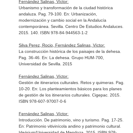
Fernández Salinas, Víctor:
Urbanismo y transformación de la ciudad histórica
andaluza. Pag. 79-100.
En: Urbanización,
modernización y cambio social en la Andalucía
contemporánea
. Sevilla. Centro De Estudios Andaluces.
2015. 140. ISBN 978-84-944563-1-2
Silva Perez, Rocio, Fernández Salinas, Víctor:
La construcción histórica de los paisajes de la dehesa.
Pag. 36-46.
En: La dehesa
. Grupo HUM-700,
Universidad de Sevilla. 2015
Fernández Salinas, Víctor:
Gestión de itinerarios culturales. Retos y quimeras. Pag.
10-20.
En: Los planteamientos básicos para los planes
de gestión de los itinerarios culturales
. Cigepac. 2015.
ISBN 978-607-97007-0-6
Fernández Salinas, Víctor:
Introducción. De patrimonio, vino y turismo. Pag. 17-25.
En: Patrimonio vitivinícola andino y patrimonio cultural
.
Ideárium/Universidad de Mendoza. 2015. ISBN 978-