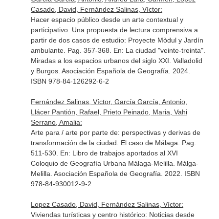
Casado, David, Fernández Salinas, Víctor:
Hacer espacio público desde un arte contextual y
participativo. Una propuesta de lectura comprensiva a
partir de dos casos de estudio: Proyecte Mòdul y Jardín
ambulante. Pag. 357-368.
En: La ciudad "veinte-treinta".
Miradas a los espacios urbanos del siglo XXI
. Valladolid
y Burgos. Asociación Española de Geografía. 2024.
ISBN 978-84-126292-6-2
Fernández Salinas, Víctor, García García, Antonio,
Llácer Pantión, Rafael, Prieto Peinado, Maria, Vahi
Serrano, Amalia:
Arte para / arte por parte de: perspectivas y derivas de
transformación de la ciudad. El caso de Málaga. Pag.
511-530.
En: Libro de trabajos aportados al XVI
Coloquio de Geografía Urbana Málaga-Melilla
. Málga-
Melilla. Asociación Española de Geografía. 2022. ISBN
978-84-930012-9-2
Lopez Casado, David, Fernández Salinas, Víctor:
Viviendas turísticas y centro histórico: Noticias desde