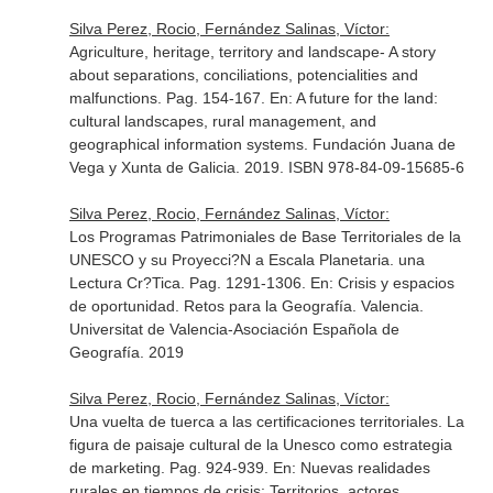
Silva Perez, Rocio, Fernández Salinas, Víctor:
Agriculture, heritage, territory and landscape- A story
about separations, conciliations, potencialities and
malfunctions. Pag. 154-167.
En: A future for the land:
cultural landscapes, rural management, and
geographical information systems
. Fundación Juana de
Vega y Xunta de Galicia. 2019. ISBN 978-84-09-15685-6
Silva Perez, Rocio, Fernández Salinas, Víctor:
Los Programas Patrimoniales de Base Territoriales de la
UNESCO y su Proyecci?N a Escala Planetaria. una
Lectura Cr?Tica. Pag. 1291-1306.
En: Crisis y espacios
de oportunidad. Retos para la Geografía
. Valencia.
Universitat de Valencia-Asociación Española de
Geografía. 2019
Silva Perez, Rocio, Fernández Salinas, Víctor:
Una vuelta de tuerca a las certificaciones territoriales. La
figura de paisaje cultural de la Unesco como estrategia
de marketing. Pag. 924-939.
En: Nuevas realidades
rurales en tiempos de crisis: Territorios, actores,