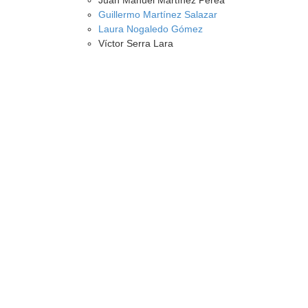
Juan Manuel Martínez Perea
Guillermo Martínez Salazar
Laura Nogaledo Gómez
Víctor Serra Lara