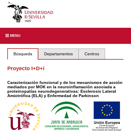
MENU
Búsqueda
Departamentos
Centros
Proyecto I+D+i
Caracterización funcional y de los mecanismos de acción
mediados por MOK en la neuroinflamación asociada a
proteinopatías neurodegenerativas: Esclerosis Lateral
Amiotrófica (ELA) y Enfermedad de Parkinson